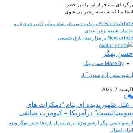
برگرد ای مسافر از این راه پر خطر
اینجا میا که بسته به زنجیر می شوی
Previous article
رویکرد دینی نادر شاه و تأثیر آن بر شیعیان و
عالمان شیعه- زهرا عبدی
Next article
بر مزار تمنا- بارق شفیعی
حسن بهگر
More By حسن بهگر
آرشیو ستون آزاد
ستون آزاد
آگوست 7, 2026
0
علل ظهورپدیده ای بنام “دمکرات های
سوسیالیست” درآمریکا – کیومرث صابغی
آرشیو حسن بهگر
آرشیو ویژه ایران لیبرال
تازه ها
حسن بهگر
ویژه
ایران لیبرال