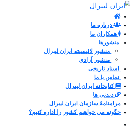
درباره ما
همکاران ما
منشورها
منشور لائیسیته ایران لیبرال
منشور آزادی
اسناد تاریخی
تماس با ما
کتابخانه ایران لیبرال
دیدنی ها
مرامنامۀ سازمان ایران لیبرال
چگونه می خواهیم کشور را اداره کنیم؟