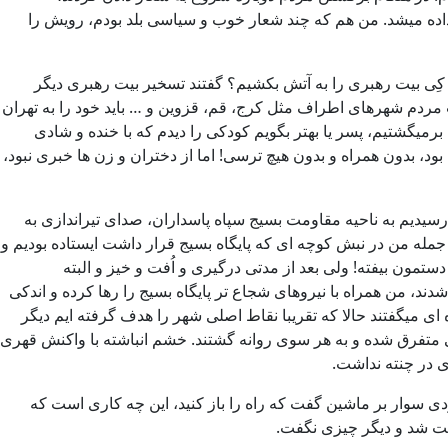
داده میشد. من هم که چند شعار خوب و سیاسی بلد بودم، رویش را
کِی بیت رهبری را به آتش بکشیم؟ گفتند تسخیر بیت رهبری دیگر
 مردم شهرهای اطراف مثل کرج، قم، قزوین و … باید خود را به تهران
برمیگشتیم، پسر یا بهتر بگویم کودکی را دیدم که با خنده و شادی
ا 11 سال بود، و جالب تر اینکه تنهایی به خیابان آمده بود، بدون همراه و بدون هیچ ترسی! اما از دختران و زن ها خبری نبود،
سیدیم به ناحیه مقاومت بسیج سپاه پاسداران، صدای تیراندازی به
، عده ای 100 متر پایین تر توقف کردند و اندک شماری از جمله من در نبش کوچه ای که پایگاه بسیج قرار داشت ایستاده بودیم و
دستمون بیفته! ولی بعد از مدتی درگیری و اُفت و خیز و البته
 من همراه با نیروهای شجاع تر پایگاه بسیج را رها کرده و اندکی
 ای میگفتند حالا که تقریبا نقاط اصلی شهر را هدف گرفته ایم دیگر
عضی متفرق شده و به هر سوی روانه گشتند. خشم انباشته با واکنش قهری
 در چنته نداشت.
ردی سوار بر ماشین گفت که راه را باز کنید، این چه کاری است که