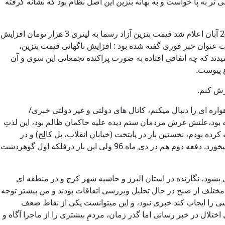
تر به پا خواست و به بهانه بنزین این اصل نظام بود که نشانه گرفته
مدت ها بود که زمزمه گرانی بنزین در رسانه ها وجود داشت اما هر بار از طرف مسئولان مربوطه تکذیب میشد تا اینکه بالاخره بامداد جمعه 24 آبان اعلام شد قیمت بنزین آزاد رسما به لیتری 3 هزار تومان افزایش
 عنوان خبر فوری گفته شده بود : افزایش ناگهانی قیمت بنزین،
ند که چه اتفاقی افتاده به صورت پراکنده تجمعاتی این سوی و آن
واره ای را دنبال میکنم، کانال های دولتی و غیر دولتی خبری/
بود،علتش غرش مردمان ستم دیده علیه حاکمان ظالم بود، این لذتِ
ه بودم، نخستین بار در پایتخت (خیابان انقلاب، پل کالِج) و در
عاشورای 88 که کنترل تهران عملا از دست رژیم خارج شده بود و اگر مردم در خیابان باقی میماندند چه بسا تاریخ ایران در همان زمان ورق میخورد. دفعه دوم هم در دی ماه 96 ولی این بار درفلکه اول گوهردشت
شود، نگارنده در استان البرز و حاشیه شهر کرج و در منطقه ای
دی دارد. کارشناسان مختلف از صبح در حال تحلیل وبررسی اتفاقات بودند و من بیشتر توجه
سی را ایجاب کند خبری نبود، و این میتوانست یکی از نقاط ضعف
لال در خبر رسانی اما گذر زمان، مردمِ بیشتری را از ماجرا آگاه و