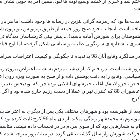
ختم شد و خبری از خشم وسیع توده ها نبود. همین امر به خوبی نشان مید
شد.
یافته است. اینجانب خود صبح روز جمعه از طریق زیرنویس تلویزیون شهر
هموطنان برای شورش آماده باشید! … پیش بینی کارشناسان دیدگاه تی و
سوی با شعارهای سرنگونی طلبانه و سیاسی شکل گرفت، اما اوج قیام و ماکسیمم و
در سالگرد وقایع آبان 98 بد ندیدم تا چگونگی و کیفیت اعتراضات سراسری در روز بیست و پنجم این ماه را بر اساس مشاهداتم در صحنه گزارش کنم.
روز شنبه است، دریافتم که از دیشب مردم به نشانه اعتراض بیرون ریخته 
سیاسی، وقایع را به دقت پوشش داده و از صبح به صورت ویژه روی اع
خاص، جزو لاینفک اغلب خیزشهای انقلابی بوده چرا که نویدبخش تغییر، و 
کرج.
بعد از ظهرشده بود و شهرهای مختلف یکی پس از دیگری به اعتراضات می
موسوم به محمدشهر زندگی میک
ام به شعارهایی بود که از سوی مردم در در تجمعات داده میشد، متاسفا
حرکت شورش وار سال گذشته تلقی گردد. در میانۀ روز متوجه شدم که دس