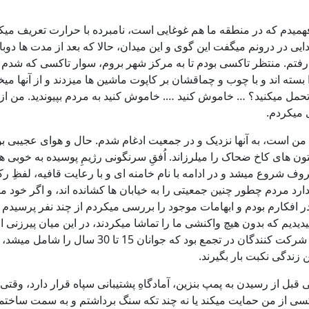
فهمیدم که در منطقه ما هم غوغایی است، نامبرده با حرارت تعریف میکر
در درونم میگفت این گوی و این میدان، حالا که بعد از مدت ها دوبار
 را پوشیدم و بیرون رفتم. منتظر تاکسی بودم تا به مرکز شهر بروم، سوار تاکسی
بسته اند و با چوب و چماقشان بر کاپوت ماشین ها میزدند و از آنها میخ
دارید؟ بنزین 3 هزار تومنی رو چجوری تحمل میکنید؟ … خاموش کنید …. خاموش کنید به مر
ی میکردم.
های کاخ ضحاک را میلرزاند. اُفقِ سرنگونی رژیمِ پوسیده به خوبی هوی
روف شروع میشد و در ادامه با نام خامنه ای و با رعایت قافیه، لفظِ ر
د مردم چطور چنین جمعیتی را به خیابان ها کشانده اند، و اگر خود مر
ق در افکارم بودم و ابهامات موجود را بررسی میکردم از چند نفر پر
دیدیم که بدون هیچ واکنشی ما را تماشا میکردند، در این میان پیرزنی 
 زندگی نکبت بار بگیرند.
ل از رسیدن به پمپ بنزین، آمادگاهِ پشتیبانی سپاه قرار دارد، وقتی 
کسی از من حمایت میکند یا نه چند تکه سنگ برداشتم و به سمت ساختما