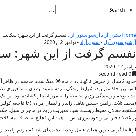
Home
ستون آزاد
آرشیو ستون آزاد
نفسم گرفت از این شهر: سکانسی از 25 آبان 98 -سهراب اسف
آرشیو ستون آزاد
-
ستون آزاد
-
نوامبر 12, 2020
نفسم گرفت از این شهر: سکانسی از 25 آبان 98 
نوامبر 12, 2020
0 second read
(محمد ثلاث، رامین حسین پناهی،زانیار و لقمان مرادی) تا فاجعه کو
پر غصۀ دختر آبی و خودسوزی اش … همه این فجایع به اضافه مشکلات 