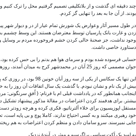
چند دقیقه ای گذشت و از بلاتکلیفی تصمیم گرفتیم محل را ترک کنیم و 
بودند. از آن جا به بعد را تنهایی گز کردم.
در طول مسیر آثار وعوارض یک شورش تمام عیار از در و دیوار شهر پی
زدن و غارت بانک پارسیان توسط معترضان هستند. این وسط چشمم به مردی
وجود نداشت، جز صحنۀ خالی کردن خشم فروخورده مردم بر وسایل و ا
دستاورد خاصی داشت.
حسابی فرسوده شده بودم و سرمای هوا هم بدنم را بی حس کرده بود،با پای
جوان مصممی که روز 25 آبان در محمدشهر کرج به میدان آمدند، روزهای بعد کجا بودند؟ حضورشان به مانند گردبادی بود که در کسری از ثانیه همه چیز را ویران میکند، میرود و دیگر پیدایش نمیشود.
این تنها یک سکانس از یک
بیش از یک نام و نشان نبودم. با گذشت یک سال اتفاقات آن روز را به خو
اینجانب همانطور که در یادداشت قبلی ام با فرنام: { اُفقِ سرنگونی: مرد
بیشتر. برای هدفمند کردن اعتراضات در مقالۀ مذکور پیشنهاد تشکیل دو
مستقل اپوزیسیون برای خلاء آلترناتیو، فکری کرده و هرچه زودتر دست
خود رهبری میکنند و به کسی احتیاج ندارند، کاملا پوچ و بی پایه است
جایی نمیرسند. سرو سامان دادن و منظم کردن اعتراضات به هم ریختۀ م
به امید یک اَکتِ سیاسی پراگرسیو و موثر در آیندۀ نزدیک