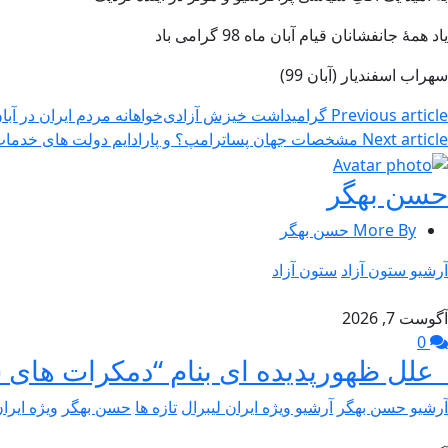
یاد همۀ جانفشانان قیام آبان ماه 98 گرامی باد
سهراب اسفندیار (آبان 99)
Previous article
گرامیداشت خیزش آزادی‌خواهانه مردم ایران در آبان م
Next article
مشخصات جهان پساترامپ؟ و پارادایم دولت های خدمات 
حسن بهگر
More By حسن بهگر
آرشیو ستون آزاد
ستون آزاد
آگوست 7, 2026
0
علل ظهورپدیده ای بنام “دمکرات های 
آرشیو حسن بهگر
آرشیو ویژه ایران لیبرال
تازه ها
حسن بهگر
ویژه ایرا