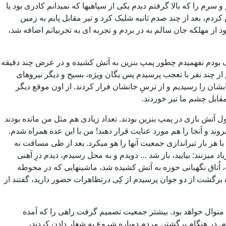
م را که بالا گرفتم دیدم یکی از سپاهیها که نمیدانم کادری بود یا
م، بعد از چند صدم ثانیه شلیک کرد و تیر مقابل پایم به زمین
 مهلکه جان سالم به در بردم و تجربه ای به تجربیاتم اضافه شد،
گ بودم نفهمیدم چطور پمپ بنزین به آتش کشیده و در عرض چند دقیقه
ز چند نفر با تعجب پرسیدم پس یگان ویژه، بسیج و دیگر نیروهای
سابشان را رسیدیم و از ترسِ جانشان فرار کردند. از اون موقع دیگر
قابل چشم ما تیر خوردند.
ل آتش بازی در پمپ بنزین بودند. تعداد زیادی هم مثل من مانده بودند
ند و آنجا را هم مورد عنایت قرار دهند! من با این عده همراه شدم.
 هر بار تیراندازی جمعیت آنها را هو میکرد. بعد از طی مسافت نه
 میزنند: بیایید، باز شد … دویدم و به محل رسیدم، دیدم درِ آهنی
اُتاق نگهبانی حوزه به آتش کشیده شد، ماشینهایی که در محوطه
ه برگشت از دو جوان پرسیدم از کِی درتظاهرات حضور دارید، گفتند از
منوال خواهد بود. بیشتر جمعیت تصمیم گرفت راهی را که آمده
و منتظر یک اتفاق بزرگ بودم. در هنگام برگشتن مردم دوباره شروع به شعار دادن کردند،