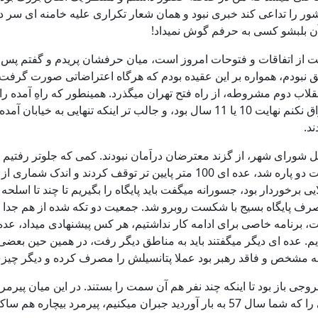
ور را تداعی کند خبری نبود و همان شعار تکراری علیه خامنه ای سر 
درآن بلبشو کسی به حرفم گوش نمیداد!
بت از اتفاقات و فتوحات امروز است، میان حرفشان پریدم و گفتم پس 
فق نبودم، همواره بر این عقیده بودم که هرگاه اعتراضاتی صورت گرفت
لاب دوم مشروطه، از راه فتح تهران میگذرد. همینطور که راهِ آمده را 
میگفت خودمونیما، محمد شهر رو به گند کشیدیم! سن این پسر اگر اغراق نکنم نهایت 10 ی
د.
شورای شهر، از گزند معترضان دراَمان نبودند. کمی که جلوتر رفتیم ر
گوش میرسید و معترضان از ترس گلوله خوردن جلوتر نمیرفتند. جمعیت دو پاره شد
 برخوردار بود، جسورانه میگفت باید پایگاه را بگیریم تا چند تا اسلحه 
پایگاه بسیج با شکست روبرو شد. جمعیت دو تکه شده از هم جدا شدند،
ذشت، برنامه خاصی برای ادامه کار نداشتیم، هر کس پیشنهادی میداد، عده
گردیم. عده ای دیگر میگفتند باید به مناطق دیگر رفت، در همین حین ب
 مشخص و فاقد رهبر بود عملا پتانسیلش را مصرف کرده و دیگر چیزی
وجی باز بود تا اینکه چند نفر هم آن سمت را بستند. در این میان پیرم
 هم ساکت شد و دیگر چیزی نگفت.