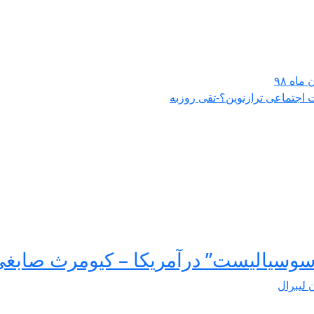
اه ۹۸
اجتماعی ترازنوین؟-تقی روزبه
سوسیالیست” درآمریکا – کیومرث صابغ
ن لیبرال