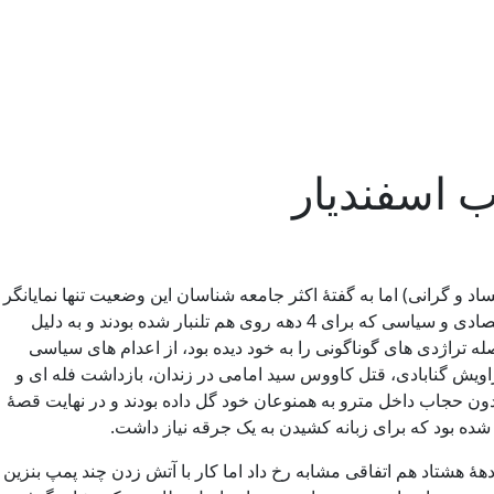
ناگهانی دی ماه 96 میگذشت، جامعه در ظاهر آرام به نظر میرسید (حتی با وجود اعتراضات کم فروغِ مرداد 97 علیه فساد و گرانی) اما به گفتۀ اکثر جامعه شناسان این وضعیت تنها نمایانگر
آتش زیر خاکستر بود، شرایط زندگی مردم نسبت به دی ماه تغییری نکرده و مطالباتشان هنوز پابرجا بود. مطالبات ریز و درشتِ اجتماعی، اقتصادی و سیاسی که برای 4 دهه روی هم تلنبار شده بودند و به دلیل
ک گراند کشوری است که وارد آبان 98 شد، صحنۀ کشوری که در این فاصله تراژدی های گوناگونی را به خود دیده بود، از اعدام های سیاسی
اویش گنابادی، قتل کاووس سید امامی در زندان، بازداشت فله ای و
ت، سوء مدیریت رژیم در ماجرای سیل، حکم های طولانی مدت برای سه فعال مدنی زن که به مناسبت 8 مارس بدون حجاب داخل مترو به همنوعان خود گل داده بودند و در نهایت قصۀ
 بود که برای زبانه کشیدن به یک جرقه نیاز داشت.
 خیابان ها کشاند. پیش از این و در دهۀ هشتاد هم اتفاقی مشابه رخ داد اما کار با آتش زدن چند پمپ بنزین