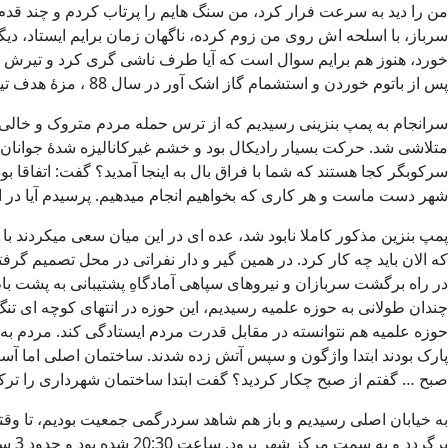
من را دید به سرعت فرار کرد، من سنگ هایم را پرتاب کردم و چند قدم ع
سرباز، با اسلحه اش روی من زوم کرده، ناگهان زمان برایم ایستاد، دی
خورد، هنوز هم برایم سوال است که آیا طرف ناشی گری کرد و تیرش به 
پس از باتوم خوردن و استشمام گاز اشک آور در سال 88 ، مزۀ هدف تیراندازی قرار گرفتن را هم چشیدم!
سرانجام به پمپ بنزینی رسیدیم که از ترس حمله مردم متروک و خالی 
متلاشی شد. حرکت بسیار رادیکال بود و خشم غیرکانالیزه شدۀ جوانان،
سرکوبگر کجا هستند که شما با فراق بال به اینجا آمدید؟ گفت: اتفاقا بو
شهر دست ماست و هر کاری که بخواهیم انجام میدهیم. پرسیدم آیا در ای
پمپ بنزین مذکور کاملا نابود شد، عده ای در این میان سعی میکردند با 
که الان باید چه کار کرد. در همین گیر و دار نفراتی در محل تصمیم گر
در راه برگشت سربازان و نیروهای سپاهی آمادگاهِ پشتیبانی به پشت بام
چندان طولانی به حوزه علمیه رسیدیم، این حوزه در انتهای کوچه ای تنگ و
حوزه علمیه هم نتوانسته در مقابل قدرت مردم ایستادگی کند. مردم به
پارک بودند ابتدا واژگون و سپس آتش زده شدند. ساختمان اصلی اما آسیبِ
صبح … گفتم از صبح چکار کردید؟ گفت ابتدا ساختمان شهرداری را ترکاند
به خیابان اصلی رسیدیم و باز هم شاهد سردرگمی جمعیت بودیم، تا وقت
برگر