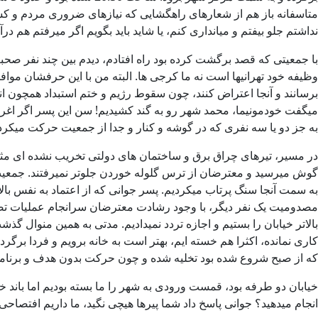
متاسفانه باز هم از شعارهای راهگشایی که نیازهای ضروری مردم و کش
نداشتم جلو بیفتم و میانداری کنم، یا شاید باید بگویم اگر میرفتم هم 
با جمعیتی که قصد برگشت کرده بود راه افتادم، دیدم بین چند نفر صح
وظیفه خود تهرانیها است نه ما کرجی ها. البته من با این حرفشان موا
برسانند و آنجا اعتراض کنند، چون سقوط رژیم و ختم استبداد همچون انق
به جز دو یا سه نفری که در گوشه و کنار و جدا از جمعیت حرکت میکردن
در مسیر، تیرهای چراق برق و ساختمان های دولتی تخریب نشده ای مثل 
به سمت آنجا سنگ پرتاب میکردیم. پسر جوانی که از اعتماد به نفس بالایی
مصدومیت یک نفر دیگر، با وجود رشادت معترضان سرانجام عملیات تصرف 
بالاتر خیابان را بستیم و اجازه تردد نمیدادیم. مدتی به همین منوال گ
کاری نمانده، اکثرا هم خسته ایم، بهتر است به خانه برویم و فردا بر
که از صبح شروع شده بود تخلیه شده و چون حرکت بدون هدف و برنامه
خیابان دو طرفه بود، قمست ورودی به شهر را ما بسته بودیم اما باند خر
انجام میدهید؟ جوانی پاسخ داد شما پیرها هیچی نگید، ما داریم افتصاحی را که شما سال 57 به بار آوردید جبران میکنیم، پیرمرد بیچاره