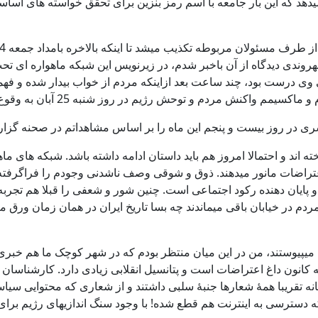
هد که این بار جامعه با اسم رمز بنزین برای تحقق خواسته های اساسی 
وندی دیدگاه از آن باخبر شدم، در زیرنویس این شبکه ماهواره ای تحت
ی درست بود، چند ساعت بعد ازاینکه مردم از خواب بیدار شده و فهمید
اکنش مردم و توحش رژیم در روز شنبه 25 آبان به وقوع پیوست.
اند و احتمالا امروز هم باید داستان ادامه داشته باشد. شبکه های ماه
تراضات مانور میدهند. ذوق و شوقی وصف ناشدنی وجودم را فراگرفته 
پایان دهنده رکود اجتماعی است. چنین شور و شعفی را قبلا هم تجربه کرد
پیوستند، من در این میان منتظر بودم که در شهر کوچک ما هم خبری ب
ند. از دی ماه 96 کرج ثابت کرده بود که کانون داغ اعتراضات است و پتانسیل انقلابی زیا
نه تقریبا همۀ شعارها جنبۀ سلبی داشتند و از شعاری که محتوایی سیا
ترسی به اینترنت هم قطع شده! با وجود سنگ اندازیهای رژیم برای اخت