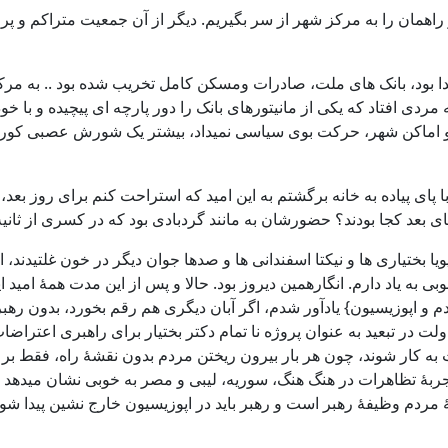
راهمان را به مرکز شهر از سر بگیریم. دیگر از آن جمعیت متراکم و پ
دا بود، بانک های ملت، صادرات ومسکن کامل تخریب شده بود .. به م
 افتاد که یکی از مانیتورهای بانک را دور پارچه ای پیچیده و با خود
ماکن شهر، حرکت بوی سیاسی نمیداد، بیشتر یک شورش عصبی کور و فا
 پیاده به خانه برگشتم به این امید که استراحت کنم برای روز بعد، غاف
ی از سه روز آبان خونین 98 بود، در روزی که پویا بختیاری ها و نیکتا اسفندانی ها و صدها جوان
بی به یاد دارم. انگارهمین دیروز بود. حالا و پس از این مدت همۀ امید
م و اپوزیسیون} یادآور شدم، اگر آبان دیگری هم رقم بخورد، بدون رهبری،
لت در تبعید به عنوان پروژه نا تمام دکتر بختیار برای راهبری اعتر
 به کار شوند، چون هر بار بیرون ریختن مردم بدون نقشۀ راه، فقط ب
، تجربۀ تظاهرات در هنگ هنگ، سوریه، لیبی و مصر به خوبی نشان میدهد
ردم وظیفۀ رهبر است و رهبر باید در اپوزیسیون خارج نشین پیدا شود