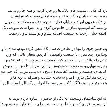
د که فلانی، شیشه های بانک ها رو خرد کردند و همه جا رو به هم
ه مردم به خیابان برگشته اند وظیفۀ امثال توست که تنهایشان
 که شدم ترافیک عجیبی ایجاد و خیابان قفل شد. چند دقیقه که گذشت ناگهان
واستند که اتومبیلهایشان را خاموش کرده و به اعتراضات بپیوندند. یک
دم بپیوندید. من از اینکه خیلی راحت به جمیعت اضافه شدم و توانستم بدون زحمت
از تاکسی پیاده شدم و دیدم چه جمعیت عظیمی در حال آمدن به سمت من است، به آنها نزدیک و در جمعیت ادغام شدم. حال و هوای عجیبی بود، چنین جوی را تنها در تظاهرات سال 88 لمس کرده بودم.صدای پا و
دا بود. چند متری با جمعیت راهپیمایی کردیم، شعار غالبی که ورد
کیکی را حوالۀ رهبر انقلاب میکرد! جمعیت حدود چند هزار نفر تخمین
دم به تنهایی و به صورت خودجوش توانایی به راه انداختن این جنبش
سیدم که هدف چیست و مقصد کجاست؟ پاسخ دادند پمپ بنزینی که چند صد
از درب منزلش بیرون آمد و به نشانۀ حمایت و همراهی، بچه ها را
تشویق کرد. نکته حیرت آور اما قابل انتظاری که وجود داشت رِنج سنی شرکت کنندگان در تجمع بود که جوانان 15 تا 30 سال را شامل میشد، همه متولدین دهه 70 یا 80 … من شخصا افراد بزرگسال یا میانسال را
به این ساختمان رسیدیم، به یکی از حاضران اشاره کردم بریم یه
ن دویدم، فردی که در داخل و پشت پنجره ای حفاظ دار ایستاده بود تا