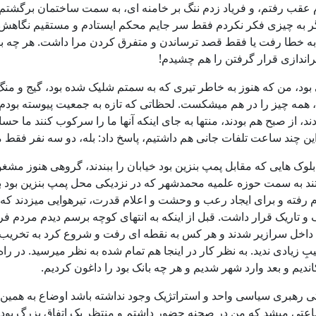
قب رفتم، و فریاد زدم ننگ بر خامنه ای، به سمت ساختمان برگشتم و سر
گر به چیزی فکر نکردم فقط سر جایم محکم ایستادم و مستقیم نگاهش کرد
خطا رفت یا فقط قصد ترساندن و متفرق کردن مرا داشت. هر چه بود از
بود، من که هنوز به خاطر تیری که به سمتم شلیک شده بود، گیج و من
 همه چیز را در هم میشکست. لحظاتی که تازه به جمعیت پیوسته بودم ا
دند، از صبح هم بودند، منتها به جای اینکه آنها ما را سرکوب کنند ما ح
ن چند ساعت تلفات جانی هم داشتیم، پاسخ داد: بله، دو سه نفر فقط م
بلوک هایی که مقابل پمپ بنزین بود خیابان را ببندند، گروهی هنوز مشغو
فتند به سمت حوزه علمیه محمدشهر که در نزدیکی محل پمپ بنزین بود برو
 رفته و برای ایجاد رعب و وحشت و اعلام قدرت، تیرهوایی میزدند که با
 تاریک قرار داشت. قبل از اینکه به انتهای کوچه برسم دیدم مردم فریاد
 داخل سرازیر شدند و هر کس به نقطه ای رفت و شروع کرد به تخریب، 
 زیادی ندید. به نظر کار در اینجا هم تمام شده به نظر میرسید. در را
یم و بعد وارد شهر شدیم و هر چه بانک بود را داغون کردیم.
ی رهبری سیاسی واحد و استراتژیک وجود نداشته باشد اوضاع به همین 
دد و به سمت مرکز شهر برود. ساعت 20:30 شده بود و حدود 3 ساعتی میشد که من در صحنه حضور داشتم 