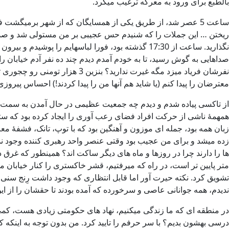
بالطبع برای ورود به معرکه ترغیب میکرد.
ساعت 5 عصر شد، از طریق یکی از همسایگان که از شهر برمیگشت 
ریختن … این جملات را که شنیدم حس عجیبی بر من مستولی شد و صدایی 
نگذارید. ساعت از 17:30 گذشته بود، فورا لباسهایم
صداهایی به گوش رسید، تا به خودم آمدم دیدم چند ده نفر آدم خیابان را 
نفرشان فریاد میزد مگه غیرت ن
معترضان را پیدا کنم (یا شاید هم آنها من را پیدا کردند!) احساس پیروز
همهمۀ ناشی از حرکت افراد فضای رعب آوری را ایجاد کرده بود که ستون 
زبان همه بود، جمله ای موزون و آهنگین بود که با توپ، تانک، فشفۀ مع
زده میشد و برای من عجیب بود وقتی عنصر واحد رهبری کننده وجود ندار
ها را دارند چرا در روزها و ماه های دیگر ساکت اند؟ همینطور که غر
متر پایین تر است، در راه که میرفتیم، قشر خاکستری را کنار خیابان می
ندیدم، همه جوانانی عاصی و سرخورده که آمده بودند تا حقشان را از این
در منطقه ای که ما زندگی میکنیم، نهاد های حکومتی زیادی هست، کمی قب
درسی بهشون بدیم؟ با سر حرفم را تایید کرد. من بدون توجه به اینکه 