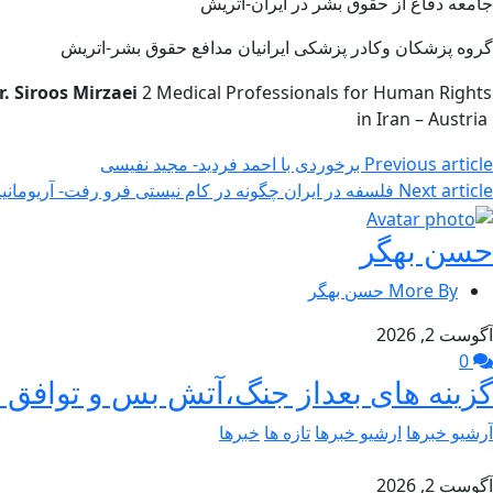
جامعه دفاع از حقوق بشر در ایران-اتریش
گروه پزشکان وکادر پزشکی ایرانیان مدافع حقوق بشر-اتریش
r. Siroos Mirzaei
2 Medical Professionals for Human Rights
in Iran – Austria
Previous article
برخوردی با احمد فردید- مجید نفیسی
Next article
فلسفه در ایران چگونه در کام نیستی فرو رفت- آریومانیا
حسن بهگر
More By حسن بهگر
آگوست 2, 2026
0
گزینه های بعداز جنگ،آتش بس و توافق –
آرشیو خبرها
ارشیو خبرها
تازه ها
خبرها
آگوست 2, 2026