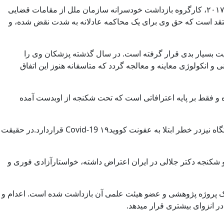
دکتر احمدرضا جلالی پیوسته اتهامات جاسوسی را مردود شمرده و آنها را ساخته دست مقامات امنیتی در ایران توصیف کرده است.در نوامبر ۲۰۱۷، کارگروه بازداشت خودسرانه سازمان ملل از مقامات قضایی
معتقد است که حق وی برای یک محاکمه عادلانه به شدت نقض شده، و
یت بسیار بدی قرار گرفته است. در سال گذشته پزشکان وی را
و انکولوژی معاینه و معالجه گردد که متاسفانه هنوز این اتفاق
ه و فقط بر پایه اعترافاتی است که تحت شکنجه از اوبدست آمده
طبق اطلاعات اعلام شده دکترجلالی، علاوه بر در معرض خطر قرار گرفتن اعدام قریب الوقوع، به دلیل شرایط نامساعد بهداشتی در بازداشتگاه نیزدر خطر ابتلا به عفونت کووید۱۹ Covid-19 قراردارد.در حقیقت
 شکنجه دکتر جلالی در ایران اعتراض داشته، خواستارآزادی فوری و
 یک پروژه پژوهشی و عضو هیئت علمی آن بازداشت شده است. اعدام و
ر انزوای بیشتری قرار میدهد.