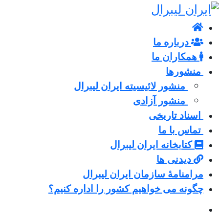
درباره ما
همکاران ما
منشورها
منشور لائیسیته ایران لیبرال
منشور آزادی
اسناد تاریخی
تماس با ما
کتابخانه ایران لیبرال
دیدنی ها
مرامنامۀ سازمان ایران لیبرال
چگونه می خواهیم کشور را اداره کنیم؟