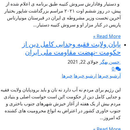
و دستیار وفادارش سروش کتیبه طبق برنامه ی اعلام شده از
پیش، در روز ششم اوت ۲۰۲۱ مراسم بزرگداشت شاپور بختیار
آخرین نخست وزیر مشروطه ی ایران در قبرستان مونپارناس
پاریس در کنار مزار او و سروش کتیبه دستیار…
Read More »
پایان ولایت فقیه وجدایی کامل دین از
حکومت -نهضت مقاومت ملی ايران
حسن بهگر
جولای 22, 2021
0
آرشیو خبرها
ارشیو خبرها
خبرها
این رژیم برای مردم نه آب دارد نه نان و باید برودپایان ولایت فقیه
و جدایی کامل دین از حکومت !این است خواست اصلی و بنیادی
مردم بیش از یک هفته از آغاز خیزش شهرهای جنوب باختری و
جنوب خاوری کشور در اعتراض به انواع محرومیت های کشنده
که امروز…
Read More »