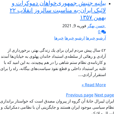
بيانيه جنبش جمهوری‌خواهان دموکرات و
لائیک ایران-به مناسبت سالروز انقلاب ٢٢
بهمن ١٣٥٧
حسن بهگر
فوریه 9, 2021
0
آرشیو خبرها
ارشیو خبرها
خبرها
٤٢ سال پيش مردم ايران براى يك زندگى بهتر، برخوردارى از
آزادى و رهائى از سلطه‌‌ی استبداد خاندان پهلوى به خيابان‌ها آمدند
و كارنامه‌ی نظام ستم شاهى را در هم پيچيدند، به اين اميد كه با
غلبه بر استبداد داخلى و قطع نفوذ سیاست‌های بیگانه، راه را براى
استقرار آزادى،…
Read More »
Previous page
Next page
ایران لیبرال خانهٌ آن گروه از پیروان مصدق است که خواستار براندازی
نظام سیاسی موجود ایران هستند و جایگزینی آن با نظامی دمکراتیک و
لیبرال و لائیک.