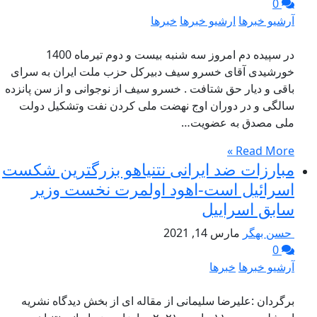
0
آرشیو خبرها
ارشیو خبرها
خبرها
در سپیده دم امروز سه شنبه بیست و دوم تیرماه 1400
خورشیدی آقای خسرو سیف دبیرکل حزب ملت ایران به سرای
باقی و دیار حق شتافت . خسرو سیف از نوجوانی و از سن پانزده
سالگی و در دوران اوج نهضت ملی کردن نفت وتشکیل دولت
ملی مصدق به عضویت…
Read More »
مبارزات ضد ایرانی نتنیاهو بزرگترین شکست
اسرائیل است-اهود اولمرت نخست وزیر
سابق اسراییل
حسن بهگر
مارس 14, 2021
0
آرشیو خبرها
خبرها
برگردان :علیرضا سلیمانی از مقاله ای از بخش دیدگاه نشریه