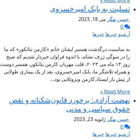
Read More »
تسلیت به بابک امیرخسروی
حسن بهگر
می 18, 2023
0
آرشیو خبرها
خبرها
به مناسبت درگذشت همسر ایشان خانم «کارمن بتانکور» که ما
را در سوگی ژرف نشاند. با اندوه فراوان خبردار شدیم که صبح
روز ۱۴ ماه می ۲۰۲۳، قلب مهربان کارمن بتانکور، همسر دوست
و همراه تلاشگر ما، بابک امیرخسروی، بعد از یک بیماری طولانی
از تپش باز ایستاد.کارمن ونزوئلایی بود…
Read More »
نهضت آزادی: برخورد قانون‌شکنانه و نقض
حقوق سیاسی و مدنی
حسن بهگر
ژانویه 23, 2023
0
آرشیو خبرها
خبرها