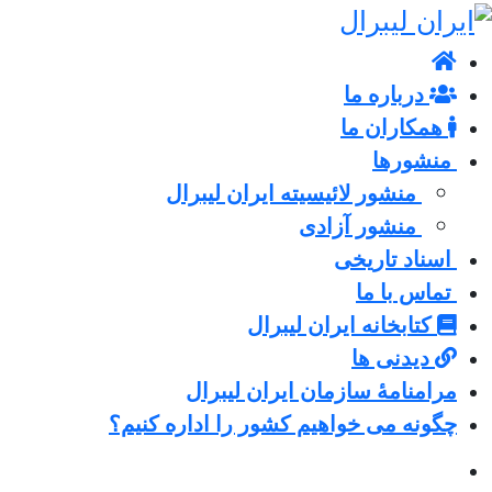
درباره ما
همکاران ما
منشورها
منشور لائیسیته ایران لیبرال
منشور آزادی
اسناد تاریخی
تماس با ما
کتابخانه ایران لیبرال
دیدنی ها
مرامنامۀ سازمان ایران لیبرال
چگونه می خواهیم کشور را اداره کنیم؟