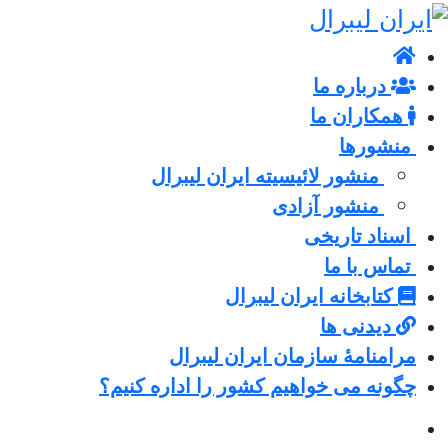
درباره ما
همکاران ما
منشورها
منشور لائیسیته ایران لیبرال
منشور آزادی
اسناد تاریخی
تماس با ما
کتابخانه ایران لیبرال
دیدنی ها
مرامنامۀ سازمان ایران لیبرال
چگونه می خواهیم کشور را اداره کنیم؟