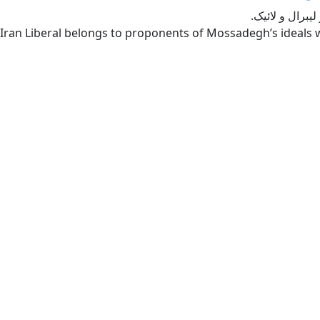
یبرال و لائیک.
Iran Liberal belongs to proponents of Mossadegh’s ideals w