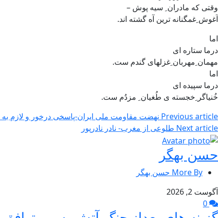
وقتی که مادران ِ سیه پوش –
آغوش ِغمگنانه ترین آه گشته اند.
اما
درما ستاره ای
مهمان ِمهربان ِغزلهای گندم ست.
اما
درما سپیده ای
خُنیاگر ِخجسته ی طُغیان ِ مزدُم ست.
Previous article
نهضت مقاومت ملی ایران-پاسخی درخور و لازم به کشت
Next article
طلوعی از مغرب- نادر نادرپور
حسن بهگر
More By حسن بهگر
آگوست 2, 2026
0
گزینه های بعداز جنگ،آتش بس و توافق –