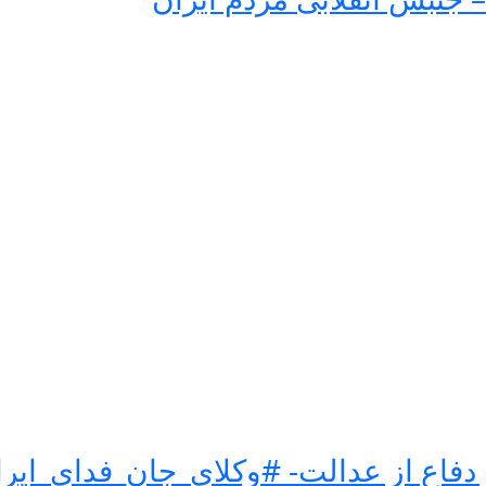
فاع از عدالت- #وکلای_جان_فدای_ایرا