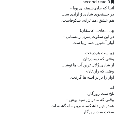
0 second read
آنجا که جان ِشیفته ی پویا –
در جستجوی شادی وُ آزادی ست
هم عشق ،هم ترانه، شکوفاست.
هِی …های…عاشقان!
در این سکوت ِسرد ِ زمستانی –
آواز ِآتشین ِ شما زیبا ست.
زیباست هردرخت.
وقتی که دست ِتان
از شادی ِزُلال ترین آب ها نوشت.
وقتی که راز ِتان-
آواز را برابر ِآیینه ها گرفت.
اما
تلخ ست روزگار.
وقتی که مادران ِ سیه پوش –
همدوش ِ دلشکسته ترین ماه گشته اند.
سخت ست روزگار