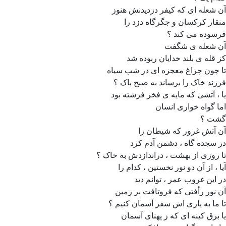
آن شعله ای که کیفر دزدیدنش هنوز
منقار کرکسان و جگرگاه دزد را
فرسوده می کند ؟
آن شعله ی شگفت
کز قله ی بلند خدایان ربوده شد
تا چون چراغ معجزه ای در شب سیاه
فرزند خاک را برساند به صبح پاک ؟
یا ، آتشی که مایه ی فخر فرشته بود
اما گواه خواری انسان
گشت ؟
آن آتش غرور که شیطان را
در سجده گاه ، دشمن آدم کرد
تا روزی از بهشت ، دراندازدش به خاک ؟
آیا ، از آن دو نور نخستین ، کدام را
در این غروب عمر ، توانم دید
آن نور رأفتی که فروتافت بر زمین
تا ما به یاری اش سفر آسمان کنیم ؟
یا برق کینه ای که ز پهنای آسمان