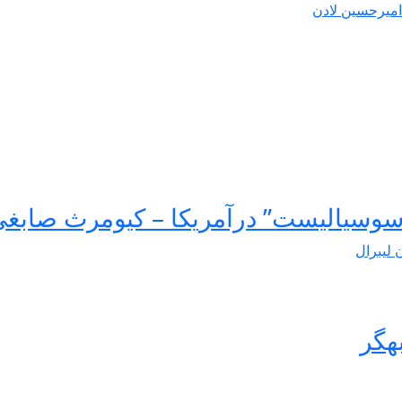
امیرحسین لادن
سوسیالیست” درآمریکا – کیومرث صابغ
ن لیبرال
هگر