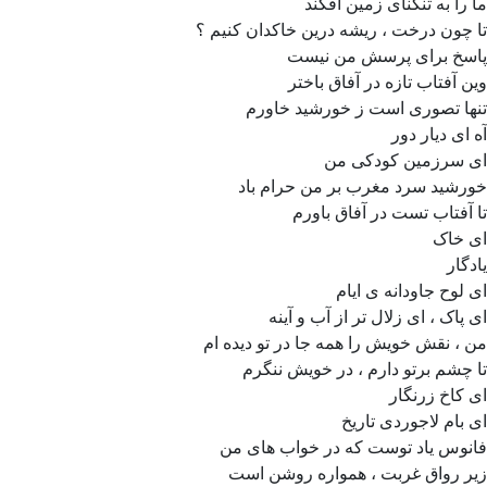
ما را به تنگنای زمین افکند
تا چون درخت ، ریشه درین خاکدان کنیم ؟
پاسخ برای پرسش من نیست
وین آفتاب تازه در آفاق باختر
تنها تصوری است ز خورشید خاورم
آه ای دیار دور
ای سرزمین کودکی من
خورشید سرد مغرب بر من حرام باد
تا آفتاب تست در آفاق باورم
ای خاک
یادگار
ای لوح جاودانه ی ایام
ای پاک ، ای زلال تر از آب و آینه
من ، نقش خویش را همه جا در تو دیده ام
تا چشم برتو دارم ، در خویش ننگرم
ای کاخ زرنگار
ای بام لاجوردی تاریخ
فانوس یاد توست که در خواب های من
زیر رواق غربت ، همواره روشن است