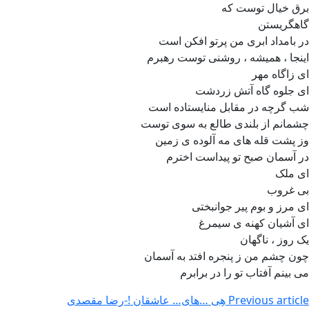
برق خیال توست که
گاهگریستن
در بامداد ابری من پرتو افکن است
اینجا ، همیشه ، روشنی توست رهبرم
ای زاگاه مهر
ای جلوه گاه آتش زردشت
شب گرچه در مقابل منایستاده است
چشمانم از بلندی طالع به سوی توست
وز پشت قله های مه آلوده ی زمین
در آسمان صبح تو پیداست اخترم
ای ملک
بی غروب
ای مرز و بوم پیر جوانبختی
ای آشیان کهنه ی سیمرغ
یک روز ، ناگهان
چون چشم من ز پنجره افتد به آسمان
می بینم آفتاب تو را در برابرم
Previous article
هِی …های… عاشقان !-رضا مقصدی