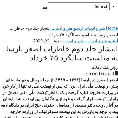
Home
هنر و ادبیات
آرشیو هنر و ادبیات
انتشار جلد دوم خاطرات
اصغر پارسا به مناسبت سالگرد ۲۵ خرداد
آرشیو هنر و ادبیات
-
هنر و ادبیات
-
ژوئن 22, 2020
انتشار جلد دوم خاطرات اصغر پارسا
به مناسبت سالگرد ۲۵ خرداد
ژوئن 22, 2020
3 second read
اصغر اصغرزاده پارسا (۱۲۹۴ – ۱۳۸۵) از جمله رجال و دیپلمات‌های
پیش از نَهضَت ملّی ایران بود، که پس از نَهضَت ملّی نه تنها از کار خود
در وزارت خارجه کناره گرفت بلکه با آغاز نَهضَت ملّی دکتر مصدق در
راه این نَهضَت قرار گرفت و خود از پیشگامان این نَهضَت شد .ایشان
در آغاز دولت دکتر مصدق از مدافعان حقوقی حقّ ایران در دادگاه لاهه
بود. با توجه به باورش به این نهضت دموکراتیک، از وزارت خارجه
استعفاء داد و از شهرستان خوی کاندیدا و به مجلس هفدهم راه یافت.