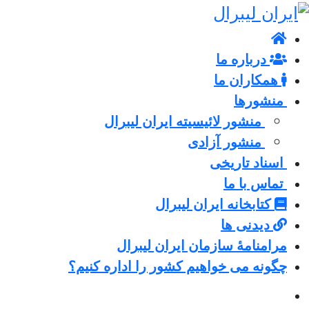
درباره ما
همکاران ما
منشورها
منشور لائیسیته ایران لیبرال
منشور آزادی
اسناد تاریخی
تماس با ما
کتابخانه ایران لیبرال
دیدنی ها
مرامنامۀ سازمان ایران لیبرال
چگونه می خواهیم کشور را اداره کنیم؟