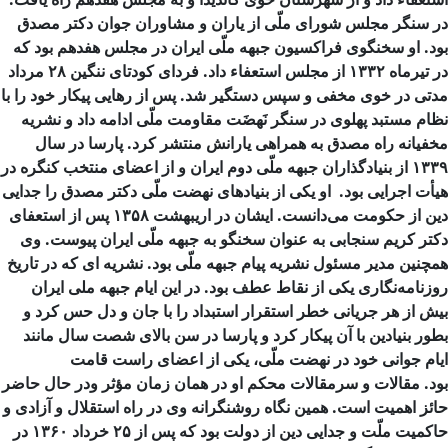
در سنگر مجلس شورای ملّی از یاران و مشاوران جوان دکتر مصدق
بود. او سخنگوی فراکسیون جبهه ملّی ایران در مجلس هفدهم بود که
در تیرماه ۱۳۳۲ از مجلس استعفاء داد. فردای کودتای ننگین ۲۸ مرداد
مدتی در خوی مخفی و سپس دستگیر شد. پس از رهایی پیکار خود را با
نظام مستبد پهلوی در سنگر نَهضَت مقاومت ملّی ادامه داد و نشریه
مخفیانه راه مصدق به همراهی یارانش منتشر کرد.
پارسا در سال
۱۳۳۹ از بنیادگذاران جبهه ملّی دوم ایران و از اعضای منتخب کنگره در
هیأت اجرایی بود. او یکی از بنیادهای نهضت ملّی دکتر مصدق را جدایی
دین از حکومت می‌دانست. ایشان در اریبهشت ۱۳۵۸ پس از استعفای
دکتر کریم سنجابی به عنوان سخنگو به جبهه ملّی ایران پیوست. وی
همچنین مدیر مسئول نشریه پیام جبهه ملّی بود. نشریه ای که در تاریخ
روزنامه‌نگاری یکی از نقاط عطف بود.
در این ایام جبهه ملی ایران
بیش از هر جریانی خطر استقرار استبداد را با جان و دل حس کرد و
بطور بنیادین با آن پیکار کرد و پارسا در سن بالای شصت سال مانند
ایام جوانی خود در نهضت ملّی، یکی از اعضای راست قامت
بود.
مقالات و سرمقالات محکم او در همان زمان مؤثر ودر حال حاضر
حائز اهمیت است. همین نگاه روشنگرانه وی در راه استقلال و آزادی و
حاکمیت ملّت و جدایی دین از دولت بود که پس از ۲۵ خرداد ۱۳۶۰ در