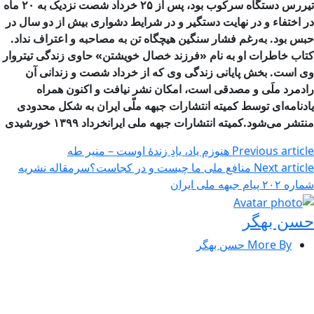
تیررس دستگاه سرکوب بود، پس از ۲۵ خرداد شصت نزدیک به ۲۰ ماه
در اختفاء و در نهایت دستگیر و در شرایط دشواری بیش از دو سال در
حبس بود. به‌رغم فشار سنگین هیچگاه تن به مصاحبه و اعتراف نداد.
کتاب خاطرات او به نام «فرزند خصال خویشتن» حاوی زندگی تیتروار
وی است. بخش پایانی زندگی وی که از خرداد شصت و زندانی آن
رادمرد ملَی و مصدقی است، امکان نشر نیافت و اکنون همراه
یادنامه‌ای توسط کمیته انتشارات جبهه ملّی ایران به شکل محدودی
منتشر می‌شود.
کمیته انتشارات جبهه ملی ایران
خرداد ۱۳۹۹ خورشیدی
Previous article
هنوزم یاد، یادِ زندۀ اوست – منیر طه
Next article
منافع ملی ما چیست و در کجاست؟سرمقاله نشریه
شماره ۲۰۲ پیام جبهه ملی ایران
حسن بهگر
More By حسن بهگر