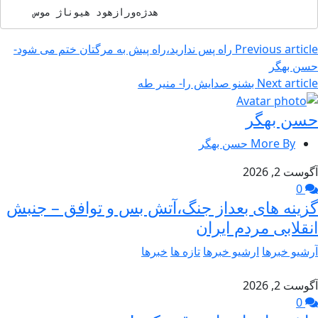
    سوم ژانویه دوهزار‌و‌هژده
Previous article
راه پس ندارید،راه پیش به مرگتان ختم می شود-
حسن بهگر
Next article
بشنو صدایش را- منیر طه
حسن بهگر
More By حسن بهگر
آگوست 2, 2026
0
گزینه های بعداز جنگ،آتش بس و توافق – جنبش
انقلابی مردم ایران
آرشیو خبرها
ارشیو خبرها
تازه ها
خبرها
آگوست 2, 2026
0