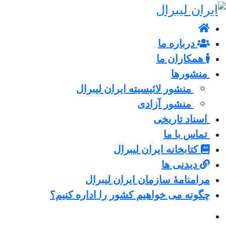
درباره ما
همکاران ما
منشورها
منشور لائیسیته ایران لیبرال
منشور آزادی
اسناد تاریخی
تماس با ما
کتابخانه ایران لیبرال
دیدنی ها
مرامنامۀ سازمان ایران لیبرال
چگونه می خواهیم کشور را اداره کنیم؟