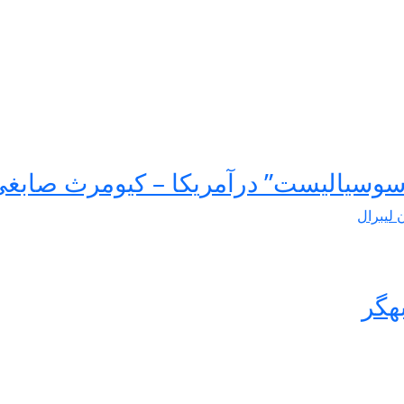
سوسیالیست” درآمریکا – کیومرث صابغ
ن لیبرال
هگر