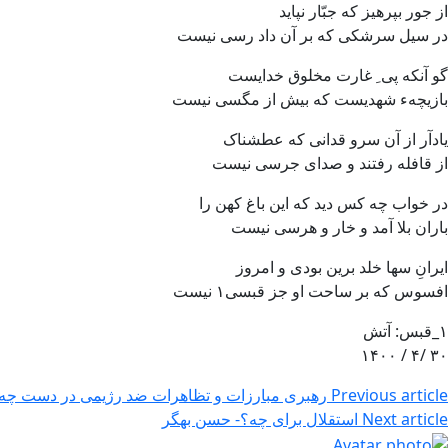
از جور بپرهیز که جبّار نپاید
در سیل سرشکی که بر آن داد رسی نیست
گو آنکه پی ِ غارت مخلوق خدایست
بازیچهء شهدیست که بیش از مگسی نیست
یادآر از آن سرو قدانی که عطشناک
از قافله رفتند و صدای جرسی نیست
در خواب چه کس دید که این باغ کهن را
باران بلا آمد و خار و هرسی نیست
ایرانِ سها خلد برین بودی و امروز
افسوس که بر ساحت او جز قبسی۱ نیست
۱_قبس: آتش
۳۰ /۴ / ۱۴۰۰
Previous article
رهبری مبارزات و تظاهرات ضد رژیمی در دست چه 
Next article
استقلال برای چه؟- حسن بهگر