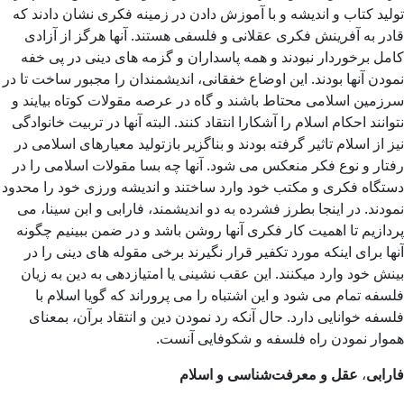
تولید کتاب و اندیشه و با آموزش دادن در زمینه فکری نشان دادند که
قادر به آفرینش فکری عقلانی و فلسفی هستند. آنها هرگز از آزادی
کامل برخوردار نبودند و همه پاسداران و گزمه های دینی در پی خفه
نمودن آنها بودند. این اوضاع خفقانی، اندیشمندان را مجبور ساخت تا در
سرزمین اسلامی محتاط باشند و گاه در عرصه مقولات کوتاه بیایند و
نتوانند احکام اسلام را آشکارا انتقاد کنند. البته آنها در تربیت خانوادگی
نیز از اسلام تاثیر گرفته بودند و بناگزیر بازتولید معیارهای اسلامی در
رفتار و نوع فکر منعکس می شود. آنها چه بسا مقولات اسلامی را در
دستگاه فکری و مکتب خود وارد ساختند و اندیشه ورزی خود را محدود
نمودند. در اینجا بطرز فشرده به دو اندیشمند، فارابی و ابن سینا، می
پردازیم تا اهمیت کار فکری آنها روشن باشد و در ضمن ببینیم چگونه
آنها برای اینکه مورد تکفیر قرار نگیرند برخی مقوله های دینی را در
بینش خود وارد میکنند. این عقب نشینی یا امتیازدهی به دین به زیان
فلسفه تمام می شود و این اشتباه را می پروراند که گویا اسلام با
فلسفه خوانایی دارد. حال آنکه رد نمودن دین و انتقاد برآن، بمعنای
هموار نمودن راه فلسفه و شکوفایی آنست.
فارابی
،
عقل و معرفت‌شناسی و اسلام