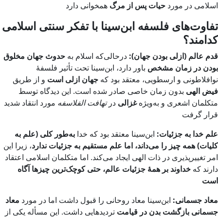
اسلامی در مورد
حیات پس از مرگ
همخوانی دارد
تفاوت‌های فلسفه ابن‌سینا با تفکر سنتی اسلامی
کدامند؟
قدم عالم (ازلی بودن جهان):
درحالی‌که اسلام به
حدوث جهان مخلوق
بودن در زمان مشخص
باور دارد، ابن‌سینا تحت تأثیر فلسفهٔ
نوافلاطونی و ارسطویی، معتقد بود که
جهان ازلی است
و از طریق
فیض الهی
بدون زمان خاصی صادر شده است. این دیدگاه توسط
متکلمان اشعری و به‌ویژه
غزالی
در
تهافت الفلاسفه
مورد انتقاد شدید
قرار گرفت
علم خدا به جزئیات:
ابن‌سینا معتقد بود که خدا
به‌طور کلی (علم به
کلیات) همه چیز را می‌داند، اما علم مستقیم به جزئیات ندارد
، زیرا این
امر تغییرپذیری در ذات الهی ایجاد می‌کند. اما متکلمان اسلامی اعتقاد
دارند که
خداوند بر همهٔ جزئیات عالم، حتی کوچک‌ترین چیزها آگاه
است
معاد جسمانی:
ابن‌سینا معاد روحانی را قبول داشت اما در مورد
معاد
جسمانی بازگشت بدن در قیامت
تردیدهایی داشت. این مسأله یکی از