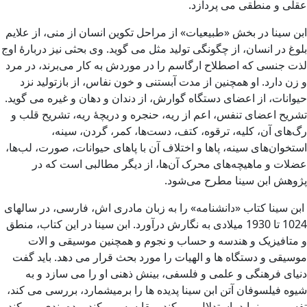
عقلی و منطقی می پردازد.
ابن سینا در بخش «طبیعیات» از مراحل تکوین انسان از منی، از علایم
بلوغ در انسان، از چگونگی تولید مثل می گوید. وی بحثی نیز دربارهٔ اوج
لذت جنسی که اصطلاح ارگاسم را در موردش به کار می‌برند، در مرد
و زن دارد. او همچنین از مدت آبستنی و خون نفاس، از بازتولید نزد
حیوانات، از اعضای دستگاه گوارش، از دندان و دهان و غیره می گوید.
تشریح اعضای تنفس، اعم از ریه، حنجره و دریچهٔ ریه، تشریح قلب و
رگ‌های آن، کلیه، ترقوه، کتف، دست‌ها، کمر، گردن، سینه،
استخوان‌های سینه، پاها و اختلاف آن با پاهای حیوانات، صورت، لب‌ها،
عضلات و ماهیچه‌های محرک آن‌ها، از دیگر مطالبی است که در
پژوهش ابن سینا مطرح می‌شود.
ابن سینا کتاب «دانشنامه» را به زبان مادری اش، فارسی، در سالهای
1024 تا 1930 میلادی به نگارش درآورد. ابن سینا در این کتاب، منطق
و متافیزیک و هندسه و حساب و نجوم و همچنین موسیقی و الات
موسیقی و دستگاه ها و الهیات را مورد بحث قرار می دهد. باید گفت
دنیای فرهنگی و علمی و فلسفی، بینش ذهنی او را می سازد و به
شیوه فیلسوفان آتن ابن سینا پدیده ها را برمیشمارد، بررسی می کند،
تفسیر می نماید، استدلال می کند، مقایسه می کند، رده بندی می کند