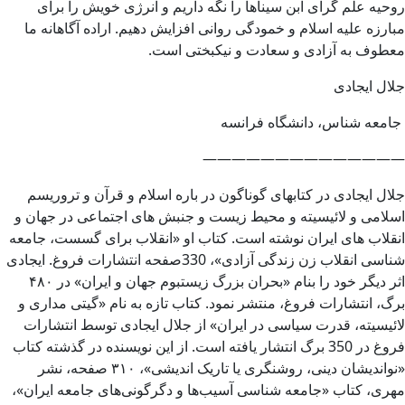
روحیه علم گرای ابن سیناها را نگه داریم و انرژی خویش را برای
مبارزه علیه اسلام و خمودگی روانی افزایش دهیم. اراده آگاهانه ما
معطوف به آزادی و سعادت و نیکبختی است.
جلال ایجادی
جامعه شناس، دانشگاه فرانسه
——————————————
جلال ایجادی در کتابهای گوناگون در باره اسلام و قرآن و تروریسم
اسلامی و لائیسیته و محیط زیست و جنبش های اجتماعی در جهان و
انقلاب های ایران نوشته است. کتاب او «انقلاب برای گسست، جامعه
شناسی انقلاب زن زندگی آزادی»، 330صفحه انتشارات فروغ. ایجادی
اثر دیگر خود را بنام «بحران بزرگ زیستبوم جهان و ایران» در ۴۸۰
برگ، انتشارات فروغ، منتشر نمود. کتاب تازه به نام «گیتی مداری و
لائیسیته، قدرت سیاسی در ایران» از جلال ایجادی توسط انتشارات
فروغ در 350 برگ انتشار یافته است. از این نویسنده در گذشته کتاب
«نواندیشان دینی، روشنگری یا تاریک اندیشی»، ۳۱۰ صفحه، نشر
مهری، کتاب «جامعه شناسی آسیب‌ها و دگرگونی‌های جامعه ایران»،