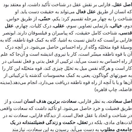
اصل عقل.
فارابی بر نقش عقل در شناخت تأکید داشت. او معتقد بود
که انسان از طریق
عقل فعال
می‌تواند به حقیقت دست یابد. او
شناخت را به چهار مرحله تقسیم کرد: یکم،
حسّی،
از طریق حواس.
دوم،
خیالی،
بازنمایی تصاویر. سوم،
عقلی،
درک کلیات. چهارم،
عقل
قدسی،
شناخت کامل حقیقت، که پیامبران و فیلسوفان دارند. ابونصر
فارابی برآنست که دانش نسبت به اشیا، ‌گاه به کمک قوۀ ناطقه، ‌گاه به
وسیلۀ قوۀ متخلیّه و‌گاه از راه احساس حاصل می‌شود. در آنچه درک
آن با قوه ناطقه میسّر است، کار با نیروی اندیشه‌ است و آن‌جا که علم
از راه احساس به دست می‌آید، ترکیبی از فعل بدنی و فعل نفسانی در
کار است و هرگاه نفس میل به تخیّل چیزی کند، قوه متخیّله این کار را
به صورتهای گوناگون، یعنی به کمک محسوسات گذشته یا ترکیباتی از
آن‌ها و یا با آنچه از راه قوه ناطقه دریافت می‌دارد، انجام می‌دهد.(مدینه
فاضله، چاپ قاهره)
اصل سعادت.
به نظر فارابی،
سعادت، برترین هدف انسان
است و از
طریق فضیلت و خرد حاصل می‌شود. او تأکید داشت که سعادت واقعی
در شناخت و اتحاد با عقل فعال است. از دیدگاه فارابی، سعادت نه در
لذت‌های مادی، بلکه در
تعقل، حکمت و زندگی فضیلتمندانه در یک
جامعه‌ی مطلوب
به دست می‌آید. رسیدن به این سعادت، نیازمند