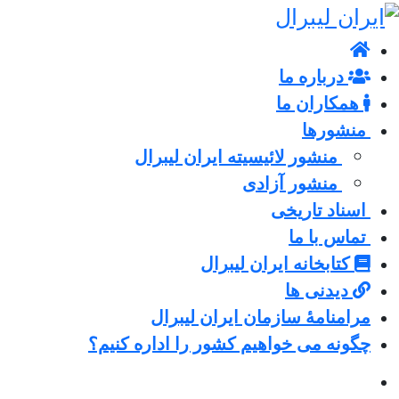
درباره ما
همکاران ما
منشورها
منشور لائیسیته ایران لیبرال
منشور آزادی
اسناد تاریخی
تماس با ما
کتابخانه ایران لیبرال
دیدنی ها
مرامنامۀ سازمان ایران لیبرال
چگونه می خواهیم کشور را اداره کنیم؟