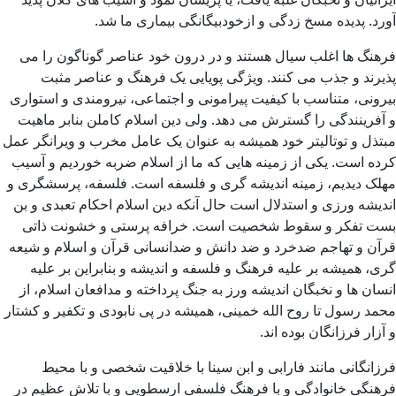
آورد. پدیده مسخ زدگی و ازخودبیگانگی بیماری ما شد.
فرهنگ ها اغلب سیال هستند و در درون خود عناصر گوناگون را می
پذیرند و جذب می کنند. ویژگی پویایی یک فرهنگ و عناصر مثبت
بیرونی، متناسب با کیفیت پیرامونی و اجتماعی، نیرومندی و استواری
و آفرینندگی را گسترش می دهد. ولی دین اسلام کاملن بنابر ماهیت
مبتذل و توتالیتر خود همیشه به عنوان یک عامل مخرب و ویرانگر عمل
کرده است. یکی از زمینه هایی که ما از اسلام ضربه خوردیم و آسیب
مهلک دیدیم، زمینه اندیشه گری و فلسفه است. فلسفه، پرسشگری و
اندیشه ورزی و استدلال است حال آنکه دین اسلام احکام تعبدی و بن
بست تفکر و سقوط شخصیت است. خرافه پرستی و خشونت ذاتی
قرآن و تهاجم ضدخرد و ضد دانش و ضدانسانی قرآن و اسلام و شیعه
گری، همیشه بر علیه فرهنگ و فلسفه و اندیشه و بنابراین بر علیه
انسان ها و نخبگان اندیشه ورز به جنگ پرداخته و مدافعان اسلام، از
محمد رسول تا روح الله خمینی، همیشه در پی نابودی و تکفیر و کشتار
و آزار فرزانگان بوده اند.
فرزانگانی مانند فارابی و ابن سینا با خلاقیت شخصی و با محیط
فرهنگی خانوادگی و با فرهنگ فلسفی ارسطویی و با تلاش عظیم در