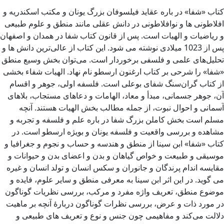
کتاب «شفا» در باره عقاید فیلسوفان بزرگ یونان و مکتب اسکندریه و
افلاطونی ها و نوافلاطونی در دانش عقلی مانند منطق و علوم طبیعی
و ریاضیات و الهیات است. پس از قانون کتاب شفا در همدان و اصفهان
پس از 1023 میلادی نوشته می شود. این کتاب از عالی‌ترین دانش ها و
تحلیل‌های علمی و فلسفی برخوردار است. می‌توان بخش وسیع منطق
«شفا» را شرحی بر کتاب ارغنون ارسطو نام نهاد. الهیات شفاء بخشی
از کتاب گران‌سنگ شفای بوعلی است. فلسفه اولی، جوهر و اقسام
آن، جوهر جسمانی، مبدأ و معاد، الهامات و دعاهای مستجاب، بلاهای
آسمانی و احوال نبوت، از جمله مطالب بخش الهیات هستند. آنچه
مسلم است بخش کاملن بزرگ شفا در باره علم و فلسفه و تجربه و
مشاهده و بررسی واقعیت و فلسفه یونان و بویژه ارسطو است. در
کتاب «شفا» ابن سینا از منطق و هندسه و حساب و نجوم و جغرافیا و
موسیقی و طبیعت و خواص گیاهان و بدن و اعضای بدن و حیوانات و
مقایسه اندام پرندگان و جانوران و سکس انسان و تولد انسان و غیره
می گوید. در این اثر ابن سینا به معرفی منطق و سایر علوم، فایده و
موضوع منطق، تعریف واژه مفرد و مرکب، بررسی نظریات گوناگون
در مورد ذات و عرض، بررسی نظرات گوناگون دربارهٔ آنچه بر ماهیت
دلالت می‌کند و مفاهیمی چون جنس و نوع و تعریف های طبیعی و