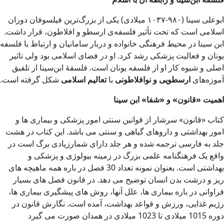
ابوعلی سینا (۹۸۰-۱۰۳۷ میلادی) یکی از بزرگ‌ترین فیلسوفان دوران
اسلامی است که تحت تأثیر فلسفه‌ی ارسطو و افلاطون، قرار داشت.
ابن سینا در محیط فرهنگی خانواده و دربار سامانیان و ارتباط با فلسفه
یونان و فعالیت پزشکی رشد کرد. او در فضای اسلامی بود ولی تاثیر
اصلی و شیوه کار او از فلسفه یونان است. فلسفهٔ ابن‌سینا از تلفیق
آموزه‌های
ارسطویی و نوافلاطونی
با
تعالیم اسلامی
شکل گرفته است.
اهمیت «قانون» و «شفا» ابن سینا
کتاب «قانون» سرشار از قوانین سنتی امور پزشکی و بیماری ها و
امور بهداشتی و داروهای گیاهی و سنتی می باشد. این کتاب در هشت
جلد به فارسی ترجمه شده و هر جلد دارای شمارزیادی برگ است در
واقع یک فرهنگنامه علمی بزرگ در زمینه بیولوژی و پزشکی و
بهداشتی است. بعنوان نمونه تعداد 30 فصل در باره همه ماهیچه های
ریز و درشت بدن انسان توضیح می دهد. در قانون فصل های بسیار
فراوانی در باره بیماری ها، علل آنها، روش های پیشگیری بیماری ها،
رژیم غذایی، ورزش و قواعد بهداشت، آمده است. نگارش قانون در
دوره 1015 میلادی تا 1023 میلادی در همدان صورت می گیرد