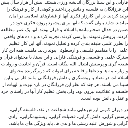
فارابی و ابن سینا بزرگان اندیشه ورزی هستند. بیش از هزار سال پیش
این فرزانگان به فلسفه و دانش پرداختند و کوهی از کار و فرهنگ را
تولید کردند. در این کارزار فکری آنها از فشارهای اسلامی در امان
نماندند. شاید بتوان گفت که آنها برای پیشبرد پروژه فکری خود در
ضمن در جدال «محترمانه» با اسلام و قرآن بودند. آنها یک عمر مطالعه
کردند، پژوهش نمودند، وارسی کردند، تجربه کردند و داده های واقعی
را بطرز علمی طبقه بندی کرده و تحلیل نمودند. آنها این کار عظیم
علمی را با مفاهیم فلسفی و ارسطوئی پیوند زدند. ماهیت همه این کار
سترگ علمی و فلسفی و فرهنگی فارابی و ابن سینا، با محتوای قرآن و
شیعه گری و پرستش ابتذال الله بیگانه است. قرآن و احادیث و روایات
و زیارتنامه ها و دعاها و فاتحه برای اموات که دربرگیرنده محتوای
اسلام اند، در تضاد با روشنگری و دانش فرزانگانی مانند فارابی و ابن
سینا می باشند. هر چند که نظر این فرزانگان در باره نبوت و الهیات از
فلسفه و عقلانیت بیرون بود، ولی بخش عظیم کار آنها در راستای خرد
و عقل و دانش بوده است.
در دوران کنونی ارزش هایی مانند شجاعت در نقد، فلسفه گرایی،
پرسش گرایی، دانش گرایی، فضیلت گرایی، زیستبومگرایی، آزادی
گرایی و شورش علیه زشتی ها و بدی ها، باید ویژگی های ما باشد.