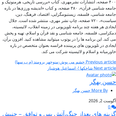
۴۰۰ صفحه، انتشارات نشرمهری، کتاب «بررسی تاریخی، هرمنوتیک و
جامعه شناسی قرآن»، ۳۸۰ صفحه، و کتاب «اندیشه ورزی‌ها در باره
جامعه شناسی، فلسفه، زیستبومگرایی، اقتصاد، فرهنگ، دین،
سیاست»، ۷۲۰ صفحه، چاپ نشر مهری، منتشر شده است. جلال
ایجادی هر هفته چند برنامه تلویزیونی در زمینه انقلاب، لائیسیته،
دمکراسی، فلسفه، جامعه شناسی و نقد قرآن و اسلام، تهیه و پخش
می کند. این برنامه ها را در یوتوب میتوانید مشاهده کنید. افزون برآن،
ایجادی در تلویزیون های پربیننده فرانسه بعنوان متخصص در باره
خاورمیانه و اسلام و لائیسیته شرکت می کند.
Previous article
چشم می پوش-منوچهر برومند (م ب سها)
Next article
شاخکها !- اسماعیل هوشیار
حسن بهگر
More By حسن بهگر
آگوست 2, 2026
0
گزینه های بعداز جنگ،آتش بس و توافق – جنبش