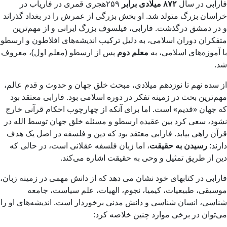
فارابی در سال
۸۷۲
میلادی برابر
۲۵۹هجری قمری در فاریاب در
خراسان بزرگ متولد شد. او بخش بزرگی از عمرش را در بغداد گذراند
و در دمشق درگذشت. فارابی، فیلسوف بزرگ ایرانی و از مهم‌ترین
متفکران دوران اسلامی، به دلیل ترکیب اندیشه‌های افلاطون و ارسطو
با آموزه‌های اسلامی، به
معلم دوم
پس از ارسطو (معلم اول)، معروف
شد.
از سده نهم تا نوزدهم میلادی، مبحث خلق جهان و حدوث و قدم عالم،
مهم‌ترین بحث در زمینه تفکر در دوره اسلامی بود. فارابی معتقد بود
که جهان «قدیم» است. اما برای آنکه از چهارچوب احکام قرآنی خارج
نشود، سعی کرد بین عقیده ارسطو و مسئله خلق جهان توسط الله در
قرآن راهی بیابد. فارابی معتقد بود که دین و فلسفه در اصل یک هدف
دارند:
رسیدن به حقیقت
، اما زبان فلسفه عقلانی است، در حالی که
دین از طریق تمثیل و وحی به حقیقت اشاره می‌کند.
فارابی در کتابهای خود نشان می دهد که از دانش مهمی در زمینه زبان،
موسیقی، طبیعیات، کیمیا، نجوم، الهیات، علم سیاست، جامعه
شناسی، انسان شناسی و دانش مدنی برخوردار است. اندیشه‌های او را
می‌توان در برخی موارد چنین خلاصه کرد: