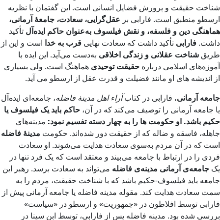
شناخت حقیقت و پرورش فضایل انسانی است. این گفتمان با نظریه
ارسطو منطبق است. فارابی بر
عقل‌گرایی، سعادت، جامعهٔ آرمانی،
هماهنگی دین و فلسفه، و نقش فیلسوف به‌عنوان حاکم ایده‌آل
تأکید
داشت.
فارابی
تأکید داشت که سعادت نهایی
قرب به خدا
است و این از
طریق
شناخت عقلانی و زندگی اخلاقی
به‌دست می‌آید. این ایده با
آموزه‌های اسلامی درباره
حقیقت توحیدی
هماهنگ است. ولی بسیاری
از اندیشه های او مانند فضیلت و قدرت عقل از ارسطو می آید.
جامعه آرمانی.
فارابی در کتاب
آراء اهل مدینهٔ فاضله
، جامعه‌ای ایده‌آل
یا جامعه آرمانی را توصیف می‌کند که در آن،
حاکم باید یک فیلسوف یا
حکیم باشد. او حکومت ها را به چهار دسته تفسیم نمود:
مدینه‌های
جاهله، فاسقه و ضاله که از حقیقت دور شده‌اند. حکومت
مدینهٔ فاضله
است که در آن مردم به‌سوی سعادت هدایت می‌شوند. او سعادت
فردی را در ارتباط با جامعه می‌بیند و معتقد است که یک فرد تنها در
یک
جامعه‌ی آرمانی مدینه‌ی فاضله
می‌تواند به سعادت برسد. رهبر این
جامعه باید فیلسوف-حکیم باشد که با شناخت حقیقت، مردم را به
سمت سعادت هدایت کند. مقوله مدینه فاضله یا جامعه آرمانی پیش از
فارابی توسط افلاطون در «جمهوریت» و ارسطو در «سیاست»
بررسی شده بود. مدینه فاضله پس از فارابی، توسط ابن سینا در