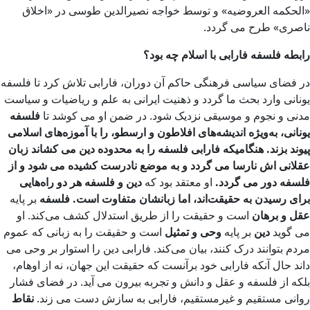
«الحکمه العروضیه» و توسط خواجه نصیرالدین طوسی در «اخلاق
ناصری» طرح می گردد.
رابطه فلسفه فارابی با اسلام چه بود؟
در فضای سیاسی فرهنگی حاکم آن دوران، فارابی تلاش کرد تا فلسفه
یونانی وارد بحث ما گردد و ذهنیت ایرانی به علم و ریاضیات و سیاست
مدنی و نجوم و موسیقی نزدیک شود. در ضمن او می کوشد تا
فلسفه
یونانی، به‌ویژه اندیشه‌های افلاطون و ارسطو، را با آموزه‌های اسلامی
پیوند بزند. هنگامیکه فارابی فلسفه را به محدوده دین می کشاند زبان
عقلانی اش نارسا می گردد و به موضع نادرست کشیده می شود و از
فلسفه دور می گردد.
او معتقد بود که
دین و فلسفه هر دو راه‌هایی
برای رسیدن به حقیقت‌اند، اما زبانشان متفاوت است. فلسفه
بر پایه
عقل و برهان
است و حقیقت را از طریق استدلال کشف می‌کند. او
می گوید
دین
بر پایه
وحی و تمثیل
است و حقیقت را به زبانی که عموم
مردم بتوانند درک کنند، بیان می‌کند. فارابی دین را استوار بر وحی می
داند حال آنکه فارابی خود برآنست که حقیقت این جهان، نه از اوهام،
بلکه از فلسفه و عقل و دانش و تجربه بیرون می آید. در فضای فشار
روانی مستقیم و غیرمستقیم، فارابی به سازش دست می زند.
نقاط