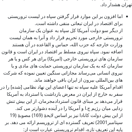
تهران هشدار داد.
اما افزون بر این موارد قرار گرفتن سپاه در لیست تروریستی
برای اقتصاد در ایران تبعاتی منفی داشته است.
از دیگر سو دولت آمریکا کل سپاه به عنوان یک سازمان
تروریستی خارجی مورد تحریم قرار داد و آنرا به همان لیست
وزارت خارجه که حزب الله، حماس و القاعده در آن هستند
اضافه نمود. سپاه نیروی مسلط بر اقتصاد در ایران است و قانون
سازمان های تروریستی خارجی (امریکا) برای هر کس و یا هر
سازمان که به یک سازمان تروریستی حمایت های مادی و یا
نیروی انسانی می‌رساند مجازاتی سنگین تعیین نموده که شرکت
های بین‌المللی بیرون از ایران باقی خواهند ماند.
اقدام آمریکا علیه سپاه نه تنها اعضای این نهاد نظامی [شده] را در
سفر به خارج از ایران در معرض بازداشت یا استرداد به آمریکا
قرار می‌دهد بر مبنای قانون استردادمجرمان. از این بیش تنش
زدایی میان رژیم ج.ا و آمریکا را در آینده دشوارتر می کند.
از این بیش دولت کانادا نیز بر اساس لایحۀِ (169) مصوبۀِ (19
سپتامبر2001) تعریف گسترده ای از تروریسم ارائه می دهد. بر
پایه این تعریف تازه، اقدام تروریستی عبارت است از: