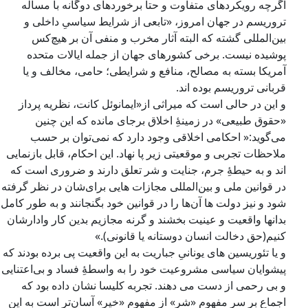
اگرچه رویکردهای متفاوت و حتا برخوردهای دوگانه با مسأله
تروریسم در جهان امروز، «تابعی از شرایط سیاسیِ داخلی و
بین‌المللی گشته که البته آثار مخرب و منفی آن بر هیچ‌کس
پوشیده نیست. برخی کشورهای جهان از جمله ایالات متحده
آمریکا بسته به مصالح، منافع و شرایطی؛ حامی، مخالف و یا
قربانی تروریسم بوده اند.
و این در حالی است که میراثی از«ایمانوئل کانت، نظریه پرداز
«حقوق طبیعی» در زمینۀِ اخلاق برجای مانده که این چنین
می‌گوید:« احکامی اخلاقی وجود دارد که نمی‌توان بر حسب
ملاحظات تجربی و موقعیتی زیر پا نهاد. این احکام، قابل بازنمایی
اند و به حیطۀِ جرم، جنایت و شر تعلق دارند و ضروری است که
در قوانین ملی و بین‌المللی مجازات هایی برای‌شان در نظر گرفته
شود و نیز دولت ها آن‌ها را در قوانین خود بگنجانند و به طور کامل
بدانها واقعیت و عینیت بخشند و گرنه مجازیم بدین کار وادارشان
کنیم(حق دخالت انسان دوستانه یا قانونی).»
و یا تئوریسین های یونانیِ جباریت به این واقعیت پی برده بودند که
پیشوایان سیاسی مشروعیت خود را به واسطۀِ فساد و بی‌اعتنایی
و بی رحمی از دست می دهند. تجربه کلیسا نشان داده بود که
اجماع بر سر مفهوم «شر» از مفهوم «خیر» آسان‌تر است به این