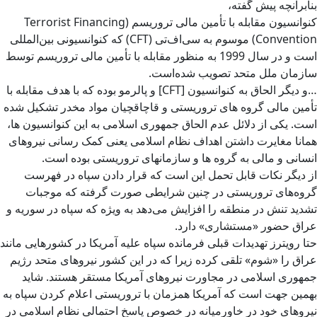
بنابرآنچه پیش گفته،
کنوانسیون مقابله با تأمین مالی تروریسم (Terrorist Financing
Convention) موسوم به سی‌اف‌تی (CFT) که کنوانسیونی بین‌المللی
است و در سال 1999 به منظور مقابله با تأمین مالی تروریسم توسط
سازمان ملل متحد تصویب شده‌است.
…و دیگر الحاق به کنوانسیون [CFT] و پالرمو بوده که با هدف مقابله با
تأمین مالی گروه های تروریستی و قاچاقچیان مواد مخدر تشکیل شده
است. یکی از دلائل عدم الحاق جمهوری اسلامی به این کنوانسیون ها،
همانا مغایرت داشتن اهداف نظام اسلامی یعنی کمک رسانی نیروهای
انسانی و مالی به گروه ها و سازمانهای تروریستی بوده است.
از دیگر نکات قابل تحمل این است که قرار دادن سپاه در فهرست
گروه‌های تروریستی در چنین شرایطی صورت گرفته که موجبات
تشدید تنش در منطقه را افزایش می‌دهد به ویژه که سپاه در سوریه و
عراق حضور «مستشاری» دارد.
حتا رویترز تهدیدات قبلی فرمانده سپاه علیه آمریکا در کشورهایی مانند
عراق را «شوم» تلقی کرده زیرا که در این کشور نیروهای متحد رژیم
جمهوری اسلامی در مجاورت نیروهای آمریکا مستقر هستند. شاید
بهمین جهت است که آمریکا همزمان با تروریستی اعلام کردن سپاه به
نیروهای خود در خاورمیانه در خصوص پاسخ احتمالی نظام اسلامی در