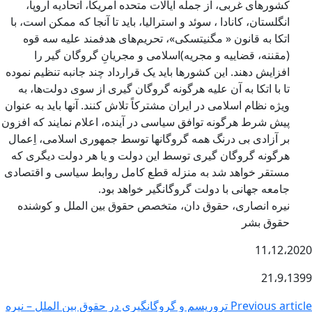
کشورهای غربی، از جمله ایالات متحده آمریکا، اتحادیه اروپا،
انگلستان، کانادا ، سوئد و استرالیا، باید تا آنجا که ممکن است، با
اتکا به قانون « مگنیتسکی»، تحریم‌های هدفمند علیه سه قوه
(مقننه، قضاییه و مجریه)اسلامی و مجریانِ گروگان گیر را
افزایش دهند. این کشورها باید یک قرارداد چند جانبه تنظیم نموده
تا با اتکا به آن علیه هرگونه گروگان گیری از سوی دولت‌ها، به
ویژه نظام اسلامی در ایران مشترکاً تلاش کنند. آنها باید به عنوان
پیش شرط هرگونه توافق سیاسی در آینده، اعلام نمایند كه افزون
بر آزادی بی درنگ همه گروگانها توسط جمهوری اسلامی، اِعمال
هرگونه گروگان گیری توسط این دولت و یا هر دولت دیگری که
مستقر خواهد شد به منزله قطع کامل روابط سیاسی و اقتصادی
جامعه جهانی با دولت گروگانگیر خواهد بود.
نیره انصاری، حقوق دان، متخصص حقوق بین الملل و کوشنده
حقوق بشر
11،12،2020
21،9،1399
Previous article
تروریسم و گروگانگیری در حقوق بین الملل – نیره