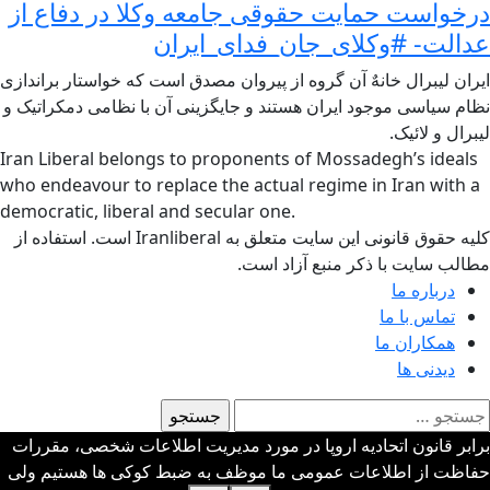
درخواست حمایت حقوقی جامعه وکلا در دفاع از
عدالت- #وکلای_جان_فدای_ایران
ایران لیبرال خانهٌ آن گروه از پیروان مصدق است که خواستار براندازی
نظام سیاسی موجود ایران هستند و جایگزینی آن با نظامی دمکراتیک و
لیبرال و لائیک.
Iran Liberal belongs to proponents of Mossadegh’s ideals
who endeavour to replace the actual regime in Iran with a
democratic, liberal and secular one.
کلیه حقوق قانونی این سایت متعلق به Iranliberal است. استفاده از
مطالب سایت با ذکر منبع آزاد است.
درباره ما
تماس با ما
همکاران ما
دیدنی ها
ستجو
رای:
برابر قانون اتحادیه اروپا در مورد مدیریت اطلاعات شخصی، مقررات
حفاظت از اطلاعات عمومی ما موظف به ضبط کوکی ها هستیم ولی