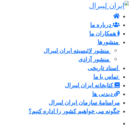
درباره ما
همکاران ما
منشورها
منشور لائیسیته ایران لیبرال
منشور آزادی
اسناد تاریخی
تماس با ما
کتابخانه ایران لیبرال
دیدنی ها
مرامنامۀ سازمان ایران لیبرال
چگونه می خواهیم کشور را اداره کنیم؟