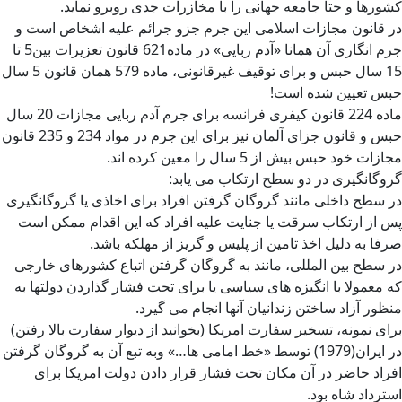
کشورها و حتا جامعه جهانی را با مخازرات جدی روبرو نماید.
در قانون مجازات اسلامی این جرم جزو جرائم علیه اشخاص است و
جرم انگاری آن همانا «آدم ربایی» در ماده621 قانون تعزیرات بین5 تا
15 سال حبس و برای توقیف غیرقانونی، ماده 579 همان قانون 5 سال
حبس تعیین شده است!
ماده 224 قانون کیفری فرانسه برای جرم آدم ربایی مجازات 20 سال
حبس و قانون جزای آلمان نیز برای این جرم در مواد 234 و 235 قانون
مجازات خود حبس بیش از 5 سال را معین کرده اند.
گروگانگیری در دو سطح ارتکاب می یابد:
در سطح داخلی مانند گروگان گرفتن افراد برای اخاذی یا گروگانگیری
پس از ارتکاب سرقت یا جنایت علیه افراد که این اقدام ممکن است
صرفا به دلیل اخذ تامین از پلیس و گریز از مهلکه باشد.
در سطح بین المللی، مانند به گروگان گرفتن اتباع کشورهای خارجی
که معمولا با انگیزه های سیاسی یا برای تحت فشار گذاردن دولتها به
منظور آزاد ساختن زندانیان آنها انجام می گیرد.
برای نمونه، تسخیر سفارت امریکا (بخوانید از دیوار سفارت بالا رفتن)
در ایران(1979) توسط «خط امامی ها…» وبه تبع آن به گروگان گرفتن
افراد حاضر در آن مکان تحت فشار قرار دادن دولت امریکا برای
استرداد شاه بود.