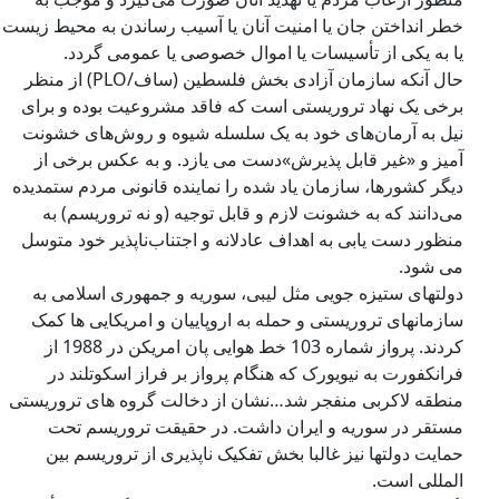
خطر انداختن جان یا امنیت آنان یا آسیب رساندن به محیط زیست
یا به یکی از تأسیسات یا اموال خصوصی یا عمومی گردد.
حال آنکه سازمان آزادی بخش فلسطین (ساف/PLO) از منظر
برخی یک نهاد تروریستی است که فاقد مشروعیت بوده و برای
نیل به آرمان‌های خود به یک سلسله شیوه و روش‌های خشونت
آمیز و «غیر قابل پذیرش»دست می یازد. و به عکس برخی از
دیگر کشورها، سازمان یاد شده را نماینده قانونی مردم ستمدیده
می‌دانند که به خشونت لازم و قابل توجیه (و نه تروریسم) به
منظور دست یابی به اهداف عادلانه و اجتناب‌ناپذیر خود متوسل
می شود.
دولتهای ستیزه جویی مثل لیبی، سوریه و جمهوری اسلامی به
سازمانهای تروریستی و حمله به اروپاییان و امریکایی ها کمک
کردند. پرواز شماره 103 خط هوایی پان امریکن در 1988 از
فرانکفورت به نیویورک که هنگام پرواز بر فراز اسکوتلند در
منطقه لاکربی منفجر شد…نشان از دخالت گروه های تروریستی
مستقر در سوریه و ایران داشت. در حقیقت تروریسم تحت
حمایت دولتها نیز غالبا بخش تفکیک ناپذیری از تروریسم بین
المللی است.