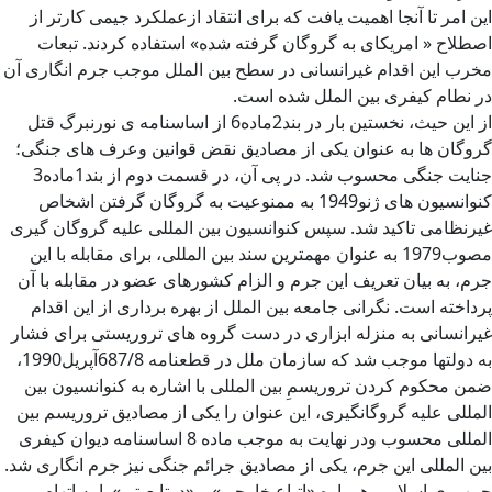
این امر تا آنجا اهمیت یافت که برای انتقاد ازعملکرد جیمی کارتر از
اصطلاح « امریکای به گروگان گرفته شده» استفاده کردند. تبعات
مخرب این اقدام غیرانسانی در سطح بین الملل موجب جرم انگاری آن
در نطام کیفری بین الملل شده است.
از این حیث، نخستین بار در بند2ماده6 از اساسنامه ی نورنبرگ قتل
گروگان ها به عنوان یکی از مصادیق نقض قوانین وعرف های جنگی؛
جنایت جنگی محسوب شد. در پی آن، در قسمت دوم از بند1ماده3
کنوانسیون های ژنو1949 به ممنوعیت به گروگان گرفتن اشخاص
غیرنظامی تاکید شد. سپس کنوانسیون بین المللی علیه گروگان گیری
مصوب1979 به عنوان مهمترین سند بین المللی، برای مقابله با این
جرم، به بیان تعریف این جرم و الزام کشورهای عضو در مقابله با آن
پرداخته است. نگرانی جامعه بین الملل از بهره برداری از این اقدام
غیرانسانی به منزله ابزاری در دست گروه های تروریستی برای فشار
به دولتها موجب شد که سازمان ملل در قطعنامه 687/8آپریل1990،
ضمن محکوم کردن تروریسمِ بین المللی با اشاره به کنوانسیون بین
المللی علیه گروگانگیری، این عنوان را یکی از مصادیق تروریسم بین
المللی محسوب ودر نهایت به موجب ماده 8 اساسنامه دیوان کیفری
بین المللی این جرم، یکی از مصادیق جرائم جنگی نیز جرم انگاری شد.
جمهوری اسلامی همواره «اتباع خارجی» و «دوتابعیتی»را به اتهام