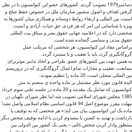
دسامبر1979 تصویب گردید. کشورهای عضو این کنوانسیون با در نظر
گرفتن اهداف و اصول منشور سازمان ملل در خصوص حفظ صلح و
امنیت بین المللی و ارتقاء روابط دوستانه و همکاری میان کشورها به
ویژه با شناسایی این امر که هر فردی حق حیات، آزادی و امنیت
شخصی دارد که در اعلامیه جهانی حقوق بشر و میثاق بیت المللی
حقوق مدنی و سیاسی گنجانده شده است.
براساس مفاد این کنوانسیون، هر شخصی که مرتکب عمل
گروگانگیری گردد باید یا تعقیب و یا مسترد گردد.
به همین جهت بین کشورهای عضو، طراحی و اتخاذ تدابیر موثربرای
ممانعت، تعقیب و مجازات تمام اعمال گروگانگیری که در تروریسم
بین المللی متجلی است، 20 ماده را تنظیم نمودند.
البته قانون مورد نظر مشتمل بر ماده واحده ی منضم به متن
کنوانسیون که شامل یک مقدمه و 20 ماده در جلسه علنی سوم خرداد
1385 مجلس شورای اسلامی تصویب شد اما نظر شورای نگهبان در
مهلت مقرر موضوع اصل 94 قانون اساسی نظام اسلامی واصل نشد!
ماده یک این کنوانسیون بیان می کند:« هر شخصی که به توقیف یا
بازداشت و تهدید به کشتن یا مصدوم کردن یا ادامه توقیف شخص دیگر
بمنظور وادار کردن شخص ثالثی – یعنی یک کشور بین الدولی بین
المللی یا شخص حقیقی یا حقوقی یا گروهی از افراد جهت انجام یا