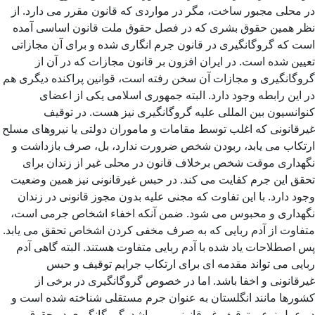
در محلی مجبور ساخت، مگر در مواردی که قانون مقرر می دارد. از
نظر همین حقوق بشری که در فصل حقوق ملت قانون اساسی آمده
است که گروگانگیری در قانون جرم انگاری شده و برای آن مجازاتی
تعیین شده است. در ایران افزون بر قانون مجازات که در آن از
گروگانگیری و مجازات آن سخن رفته است، قوانین پراکنده دیگری هم
در این رابطه وجود دارد. البته جمهوری اسلامی یکی از اعضای
کنوانسیون بین المللی علیه گروگانگیری نیز هست. در توقیف
غیرقانونی که اغلب توسط مقامات و ماموران دولتی یا نیروهای مسلح
ارتکاب می یابد، ربودن شخص ضرورت ندارد، بل، صرف بازداشت و
نگهداری موقت شخص برخلاف قانون در محلی غیر از زندان برای
تحقق این جرم کفایت می کند. در حبس غیرقانونی نیز همین وضعیت
وجود دارد. با این تفاوت که مجنی علیه بدون مجوز قانونی در زندان
نگهداری و محبوس می شود. ضمن آنکه اخفاء اشخاص جرمی است،
متفاوت از آدم ربایی که به صرف مخفی کردن اشخاص تحقق می یابد.
پس اصطلاحات یاد شده با آدم ربایی متفاوت هستند. البته گاهی آدم
ربایی می تواند مقدمه ای برای ارتکاب جرایم توقیف و حبس
غیرقانونی و اخفا باشد. اما در خصوص گروگانگیری در برخی از
کشورها مانند انگلستان به عنوان جرم مستقلی شناخته شده است و
در عمل نوعی توقیف غیرقانونی می باشد. گروگانگیری در حقوق