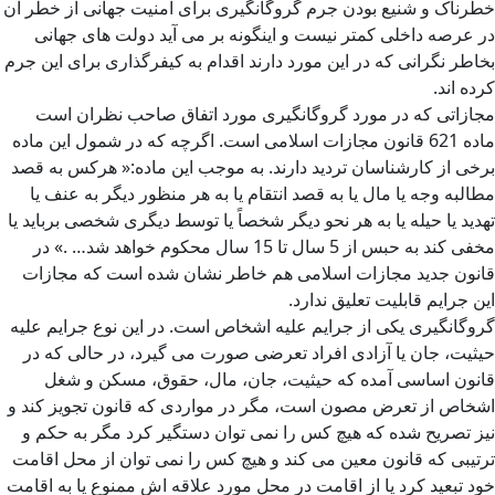
خطرناک و شنیع بودن جرم گروگانگیری برای امنیت جهانی از خطر آن
در عرصه داخلی کمتر نیست و اینگونه بر می آید دولت های جهانی
بخاطر نگرانی که در این مورد دارند اقدام به کیفرگذاری برای این جرم
کرده اند.
مجازاتی که در مورد گروگانگیری مورد اتفاق صاحب نظران است
ماده 621 قانون مجازات اسلامی است. اگرچه که در شمول این ماده
برخی از کارشناسان تردید دارند. به موجب این ماده:« هرکس به قصد
مطالبه وجه یا مال یا به قصد انتقام یا به هر منظور دیگر به عنف یا
تهدید یا حیله یا به هر نحو دیگر شخصاً یا توسط دیگری شخصی برباید یا
مخفی کند به حبس از 5 سال تا 15 سال محکوم خواهد شد… .» در
قانون جدید مجازات اسلامی هم خاطر نشان شده است که مجازات
این جرایم قابلیت تعلیق ندارد.
گروگانگیری یکی از جرایم علیه اشخاص است. در این نوع جرایم علیه
حیثیت، جان یا آزادی افراد تعرضی صورت می گیرد، در حالی که در
قانون اساسی آمده که حیثیت، جان، مال، حقوق، مسکن و شغل
اشخاص از تعرض مصون است، مگر در مواردی که قانون تجویز کند و
نیز تصریح شده که هیچ کس را نمی توان دستگیر کرد مگر به حکم و
ترتیبی که قانون معین می کند و هیچ کس را نمی توان از محل اقامت
خود تبعید کرد یا از اقامت در محل مورد علاقه اش ممنوع یا به اقامت