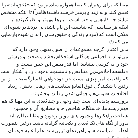
معنا که برای رهبران کلیسا همواره ساده‌تر بود که «مُحَرَمات» را
تعیین کنند و به زهد و پرهیز خرسند باشند(ظاهراً) تا اینکه مشخص
نمایند چه کارهایی واجب است و بارها مهمتر و نظرگیرنده تر
اینکه هر سیاستی که شایسته این نام باشد، بی تردید بر شیوه ای
متکی است که (مردم زندگی و حقوق شان را بدان شیوه بازنمایی
می کنند!)
بدین اعتبار اگرچه مجموعه‌ای از اصول بدیهی وجود دارد که
می‌تواند به اجماعی همگانی استحکام بخشد و صحت و درستی
خود را به کرسی بنشانند. اما قدرمتیقن این چنین نیست و
«فلسفه اخلاقی»ییِ متناقض و نامنسجم وجود دارد و آشکار است
که واقعیت امر چیزی نیست جز خودخواهیِ افسارگسیخته، از بین
رفتن یا شکنندگیِ فوق العادۀِ سیاست‌های رهایی بخش، ازدیاد
اختلافاتِ «قومی» و جهانی شدنِ رقابتِ وحشیانه.
تروریسم پدیده ای است چند وجهی و چند بُعدی به این مهنا که هم
فهم ریشه ها، خاستگاه، شاخص ها و مصادیق آن و همچنین
شناخت راهکارها و شیوه های موثر برخورد و مقابله با آن باید
بدور از نگاه های تک بُعدی و یکجانبه گرایانه باشد. درغیر اینصورت
اهداف، سیاست ها و راهبردهای تروریست ها را علیه خودمان
دعوت کرده ایم.