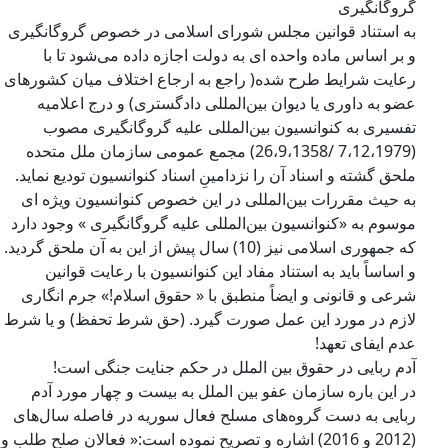
گروگانگیری
به استناد قوانین مجلس شورای اسلامی در خصوص گروگانگیری
و بر اساس ماده واحده ای به دولت اجازه داده می‌شود تا با
رعایت شرایط طرح شده( راجع به ارجاع اختلاف میان کشورهای
عضو به داوری یا دیوان بین‌المللی دادگستری) و درج اعلامیه
تفسیری به کنوانسیون بین‌المللی علیه گروگانگیری مصوب
(7،12،1979 /26،9،1358) مجمع عمومی سازمان ملل متحده
ملحق گشته و اسناد آن را نزدامینِ اسناد کنوانسیون تودیع نماید.
به حیث مقررات بین‌المللی در این خصوص کنوانسیون ویژه ای
موسوم به «کنوانسیون بین‌المللی علیه گروگانگیری » وجود دارد
که جمهوری اسلامی نیز (10) سال پیش از این به آن ملحق گردید.
و اساساً باید به استناد مفاد این کنوانسیون با رعایت قوانین
شرعی و قانونی و ایضاً منطبق با « حقوق اسلام!» جرم انگاری
لازم در مورد این عمل صورت گیرد. (حق شرط تحفظ) و یا شرط
عدم ایفای تعهد!
آدم ربایی در حقوق بین الملل در حکم جنایت جنگی است!
در این باره سازمان عفو بین الملل به بیست و چهار مورد آدم
ربایی به دست گروه‌های مسلح فعال سوریه در فاصله سال‌های
(2012 و 2016) اشاره و تصریح نموده است:« فعالان صلح طلب و