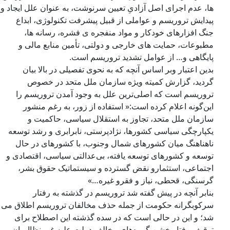
ها، عدم اجرای اصل آزادیِ تعیین سرنوشت، به عنوان علل ایجاد و
پیدایش تروریسم و عواملی از قبیل پیشرفت تکنولوژی، ابداع
جنگ افزارهای خودکار و مواد منفجره ی فشره، رسانه ها،
مطبوعات، حمایت های خارجی و دولتی، تأمین منابع مالی و
پایگاهی و… از عوامل تشدید تروریسم است.
بدین اعتبار وبر اساس آنچه که به نحوی تفصیلی در بالا بیان
گردید، گزارش کمیته ویژه سازمان ملل متحد در خصوص
تروریسم است که اصلی‌ترین علل به وجود آمدن تروریسم را
این‌گونه اعلام کرده است:« استفاده از زور، به رغم منشور
سازمان ملل متحد، تجاوز به استقلال سیاسی، حاکمیت و
یکپارچگی سیاسی کشورها، نژادپرستی، نابرابری و رشد توسعه
ناهناهنگ میان کشورهای شمال وجنوب، با کشورهای در حال
توسعه و کشورهای توسعه یافته، بی‌عدالتی سیاسی، اقتصادی و
اجتماعی، استثمارو نقض گسترده و سیستماتیک حقوق بشر،
گرسنگی، قحطی، نیاز و فقرو غیره…»
بنابر آنچه در پیش گفته شد تروریسم در گذشته به رفتار
سرکوبگرانه حکومت از جمله حذف مخالفان تروریسم اطلاق می
شد؛ و این در حالی است که در سده گذشته این اصطلاح برای
توقیف رفتار خشن گروه‌های مخالف دولت علیه غیر نظاامیان و