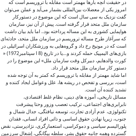
در حقیقت آنچه بارها مهمتر است مقابله با تروریسم است که
امروز یکی از معضلات بین‌المللی بشمار می‌آید و عملن می‌توان
گفت نزدیک به سی سال است که این موضوع در دستورکار
سازمان ملل متحد قرار گرفته است. پیش از آن نیز، سازمان
هواپمایی کشوری به این مساله پرداخته بود.. اما باید بیان داشت
که سرآغاز طرح مساله تروریسم در سازمان ملل متحد، حادثه‌ای
است که در مونیخ رخ داد و گروه‌هایی به ورزشکاران اسرائیلی در
بازی‌های الیمپیک حمله کردند و…یا در تاریخ (8 ا سپتامبر1972) «
کورت والدهایم، دبیرکل وقت سازمان ملل» این موضوع را در
دستور کار سازمان ملل متحد قرار داد.
اما شاید مهمتر از مقابله با تروریسم که کمتر به آن توجه شده
است، بررسی و تفحص در ریشه ها، علل وعوامل ایجاد کننده و
تشدید کننده آن است.
مسائل تاریخی، آموزه های دینی، نظام غلط اقتصادی،
نابرابری‌های اجتماعی، ترکیب تعصب وزور وحتا پیشرفت
تکنولوژی، عدم آزادی تجارت، توسعه نیافتگی، جدال شمال و
جنوب، زیرپا نهادن حقوق اساسی و ذاتی افراد انسانی، فقدان
پلورالیسم سیاسی و دموکراسی، استعمارگری، نژادپرستی، نقض
گسترده وهمه جانبه حقوق بشر، سلطه بیگانگی، اِشغال سرزمین