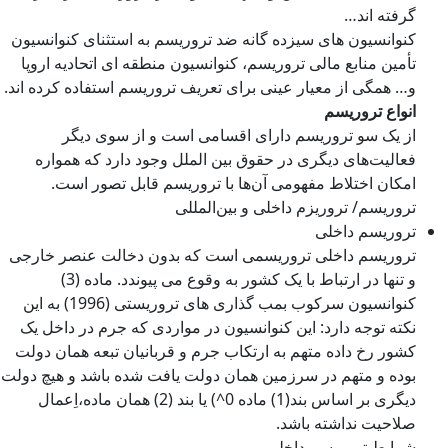
گرفته اند…
کنوانسیون های سیزده گانه ضد تروریسم به استثنای کنوانسیون
تأمین منابع مالی تروریسم، کنوانسیون منطقه ای اتحادیه اروپا
و… همگی از معیار عینی برای تعریف تروریسم استفاده کرده اند.
انواع تروریسم
از یک سو تروریسم دارای اقسامی است و از سوی دیگر
فعالیت‌های دیگری در حقوق بین الملل وجود دارد که همواره
امکان اختلاط مفهومی آن‌ها با تروریسم قابل تصور است.
تروریسم/ تروریزم داخلی و بین‌المللی
تروریسم داخلی
تروریسم داخلی تروریسمی است که بدون دخالت عنصر خارجی
و تنها در ارتباط با یک کشور به وقوع می پیوندد. ماده (3)
کنوانسیون سرکوب بمب گذاری های تروریستی (1996) به این
نکته توجه دارد: این کنوانسیون در مواردی که جرم در داخل یک
کشور رخ داده متهم به ارتکاب جرم و قربانیان تبعه همان دولت
بوده و متهم در سرزمین همان دولت یافت شده باشد و هیچ دولت
دیگری بر اساس بند(1) ماده 0^) یا بند (2) همان ماده،اِعمال
صلاحیت نداشته باشد.
شرایط تروریسم داخلی