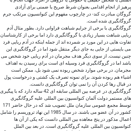
پرهیز از انجام اقدامی بعنوان شرط صریح یا ضمنی برای آزادی
گروگان مبادرت کند- در چارچوب مفهوم این کنوانسیون مرتکب جرم
گروگانگیری شده است.
گروگانگیری با برخی از جرایم شباهت فراوانی دارد. بطور مثال آدم
ربایی شباهت بسیار زیادی با گروگانگیری دارد اما برخی از کارشناسان
تفاوت هایی در این مورد بر شمرده اند از جمله اینکه در آدم ربایی فرد
می بایستی از جایی به جای دیگر منتقل شود اما در گروگانگیری این
چنین نیست. از سوی دیگر هدف مجرمان در آدم ربایی خود شخص می
باشد اما در گروگانگیری فرد وسیله ای است برای رسیدن به اهداف
مجرمان. در برخی موارد شخص ربوده نمی شود بل، ممکن است
اشیاء هم ربوده شوند. برای نمونه تصرف یک کشتی و درخواست پول
در قبال رها کردن آن را نمی توان گروگانگیری دانست.
گروگانگیری در عرصه بین المللی سابقه ای 42 ساله دارد که با پیگیری
های مستمر دولت آلمان کنوانسیون بین المللی علیه گروگانگیری
توسط مجمع عمومی سازمان ملل تصویب شد که در حال حاضر 171
کشور در آن عضو می باشند. در سال 1985 این نهاد تروریسم را شامل
اعمال مذکور در پنج معاهده بین المللی دانست که یکی از آن ها
کنوانسیون بین المللی علیه گروگانگیری است. در بعد بین الملل