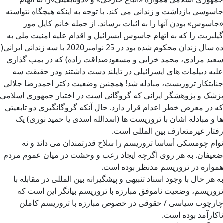
جاسوسی بازداشت و زندانی می کند. با توجه به اینکه هیچگاه نتواسته
«جاسوس» بودن آنها را به اثبات برساند. از جمله خانم کایل مور
گیلبریت را که به اتهام جاسوس ایسرائیل و اقدام علیه امنیت ملی به
ده سال زندان محکوم شده بود در 25 نوامبر2020 با سه زندانی ایرانی(
سعید مرادی، محمد خزایی و مسعودصداقت زاده) که در بمب گذاری
علیه دیپلمات های ایسرائیلی در تایلند دست داشتند ودر حقیقت سه
جنایتکار تروریست، مبادله شد! همچنین وضعیت دکتر احمدرضا جلالی
پزشک و پژوهشگر ایرانی که گروگانی است در اختیار جمهوری اسلامی
که در معرض خطر اعدام قرار دارد. حال آنکه گروگانگیری دو تابعیتی
ها و مبادله اشان با تروریست ها (اسدالله اسدی یا حمید نوری) یک
رفتار غیرمتعارف بین المللی است.
نوام چومسکی أساسا تروریسم را سلاح قدرتمندان می داند و نه
ضعیفان. به هر روی اگرچه ایجاد رعب و وحشت در میان عموم مردم
همواره در تروریسم مدنظر بوده است.
به هر حال با وجود اسناد تنبیهی و پیشگیرانه بین المللی در مقابله با
تروریسم، وضعیت ناموفق مبارزه با تروریسم بیانگر این است که
چارچوب سیاسی / حقوقی در خصوص مبارزه با تروریسم کاملن
ناکارآمد بوده است.