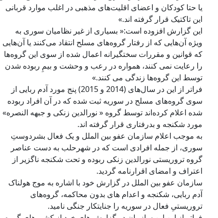
یا حتا کودکان و اعضای اقلیت‌های مذهبی در اغلب موارد قربانی
این تاکتیک قرار گرفته اند.»
این گزارش افزوده است:« بسیاری از غیر نظامیان سوری به
ویژه آن‌هایی که از رفتار گروه‌های مسلح انتقاد می‌کنند یا آن‌هایی
که قوانین و مقررات سختگیرانه اعمال شده از سوی این گروه‌ها
را رعایت نمی کنند، همواره در رعب و وحشت و بیمِ ربوده شدن
توسط این گروه‌ها زندگی می کنند.»
فراتر از این در سال‌های (2014 و 2015) پنج مورد آدم ربایی از
سوی گروه‌های مسلح در سوریه ثبت شده که در آن افراد ربوده
شده اعلام کرده‌اند توسط گروه « نورالدین زنکی و جبهه النصره»
مورد شکنجه و بدرفتاری قرار گرفته اند.
به موجب اعلام سازمان عفو بین الملل و یک فعال بشردوستِ
سوری، از جمله افرادی است که در شهرحلب به دست عناصر
گروه تروریستی نورالدین زنکی ربوده و تحت شکنجه ناگزیر از
اعتراف و امضای اقرارنامه گردید.
سازمان عفو بین الملل در گزارش خود با اشاره به موج هولناک
آدم ربایی، شکنجه و اعدام های بدون محاکمه، گروه‌های
تروریستیِ فعال در سوریه را جنایتکار جنگی نامید.
فراتر از این این سازمان در گزارش های خود از کشورهای گروه