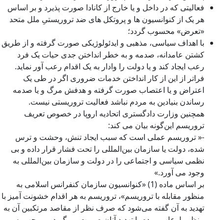
فعالیتی که در داخل و یا خارج از کانادا صورت پذیرد و بر اساس
هر یک از کنوانسیون ها و پروتکل های ضد تروریستیِ ملل متحد
«تعرض» محسوب گردد؛
با اهداف سیاسی، مذهبی و ایدئولوژیکی صورت گرفته و از طریق
کشتن عامدانه، صدمه و به خطر انداختن جدی حیات یک فرد
رعب ایجاد کند و یا دولت را وادار به یک اقدام رعب آور نماید.
فراتر از این از کار انداختن خدمات ضروری اگر در طی یک
اعتراض و یا اعتصاب صورت گرفته و هدفش مرگ و یا صدمه
رساندن بنیادین به مردم نباشد فعالیت تروریستی نیست.
همچنین وزارت دادگستری اتحادیه اروپا در خصوص تعریف
تروریسم این‌گونه بیان می کند:
-« تروریسم عملی است که سبب ایجاد تنش، وحشت و ترس
شده، دولت یا سازمان بین‌المللی را تحت فشار قرار داده و بی
نظمی سیاسی و اجتماعی را در دولت و سازمان بین‌المللی به
وجود می آورد.»
بر اساس ماده (1) «کنوانسیون سازمان کنفرانس اسلامی به
منظور مقابله با تروریسم»، تروریسم به هر اقدام خشونت آمیز با
تهدید به آن گفته می‌شود که صرف نظر از مقاصد مرتکبین آن به
منظور ارعاب مردم یا تهدید آنان صورت می‌گیرد و موجب به