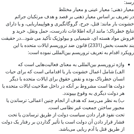
رسد:
معیار ذهنی؛ معیار عینی و معیار مختلط
در تعریف بر اساس معیار ذهنی بر قصد و هدف مرتکبان جرائم
خشونت بار مانند: قتل، جرح، گروگانگیری و هواپیماربایی، و یا دارای
نتایج خطرناک؛ مانند ارائه اطلاعات نادرست، حمل ونقل، خرید و
فروش مواد هسته ای، شیمیایی و بیولوژیک تأکید می شود…در حقیقت
بند نخست بخش (2331) قانون ضد تروریسم ایالات متحده با این
رویکرد اقدام به تعریف تروریسم بین‌المللی نموده است:
واژه تروریسم بین‌المللی به معنای فعالیت‌هایی است که
الف) شامل اعمال خشونت بار یا اقداماتی است که برای حیات
انسان خطرناک بوده و نقض حقوق برای ایالات متحده با دیگر
دولت ها است مشروط بر آنکه در داخل صلاحیت ایالات متحده یا
هر دولت دیگری به وقوع بپیوندد.
ب) به نظر می‌رسد که هدف از انجام چنین اعمالی: ترساندن یا
مجبور ساختن جمعیت غیر نظامی است.
تحت نفوذ قرار دادن سیاست دولت از طریق ترساندن یا تحت
فشار قرار دادن آن دولت است یا تأثیر گذاردن بر رفتار یک دولت
از طریق قتل یا آدم ربایی می‌باشد.