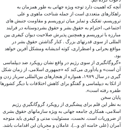
آنچه که اهمیت دارد توجه ویژه جهانی به طور همزمان به
راهکارهای متعددی است از جمله شناخت ماهوی و علی
تروریسم، تفکیک و تمایز میان تروریسم و مقاومت جنبش های
اجتماعی، احترام به حقوق بشر و حقوق بشردوستانه در فرایند
مبارزه با تروریسم و همچنین پذیرش صلاحیت دیوان کیفری بین
المللی از سوی قدرتهای بزرگ . کنار گذاشتن حقوق بشر در
مواقع بحرانی و اضطراری، کوته اندیشانه ومشکل آفرین خواهد
بود.
«گروگانگیری از سوی رژیم در واقع نشان رویکرد ضد دیپلماسی
آن است» و یادآوری می‌کند که «جمهوری اسلامی، از زمان شکل
گیری در سال ۱۹٧۹، همواره از هنجارهای بین‌المللی سرباز زدن و
از اتکا به دیپلماسی و گفتگو برای کاهش اختلافات با دیگر کشورها
طفره رفته است».
پایان سخن
به نظر این قلم برای پیشگیری از رویکرد گروگانگیریِ رژیم
اسلامی، همکاری جامعه جهانی به ویژه سازمانهای حقوق بشری
از ضروریات است. نخست، مسئولیت مدنی و کیفری باید متوجه
آمران (علی خامنه ای و…)، عاملان و مجریان این اقدامات باشد.