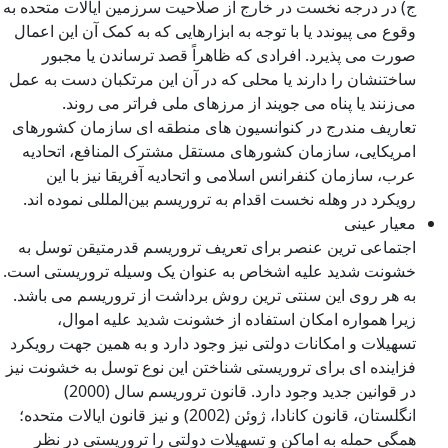
ج) در درجه نخست در خارج از صلاحیت سرزمین ایالات متحده به
وقوع می پیوندد یا با توجه به ابزارهایی که به کمک آن این اعمال
صورت می پذیرد. افرادی که ظاهراً قصد ترساندن یا مجبور
ساختنشان را دارند یا محلی که در آن این مرتکبان دست به عمل
می‌زنند یا پناه می جویند از مرزهای ملی فراتر می روند.
تعاریف مندرج در کنوانسیون های منطقه ای سازمان کشورهای
امریکایی، سازمان کشورهای مستقل مشترک المنافع، اتحادیه
عرب، سازمان کنفرانس اسلامی و اتحادیه آفریقا نیز با این
رویکرد در وهله نخست اقدام به تروریسم بین‌المللی نموده اند.
معیار عینی
اجتماعی ترین عنصر برای تعریف تروریسم قدرمتیقن توسل به
خشونت شدید علیه اشخاص به عنوان یک وسیله تروریستی است.
به هر روی این سنتی ترین روش برداشت از تروریسم می باشد.
زیرا همواره امکان استفاده از خشونت شدید علیه اموال،
تسهیلات و امکانات دولتی نیز وجود دارد و به همین جهت رویکرد
فزاینده ای برای تروریستی شناختن این نوع توسل به خشونت نیز
در قوانین جدید وجود دارد. قانون تروریسم سال (2000)
انگلستان، قانون کانادا، ژوئن (2002) و نیز قانون ایالات متحده؛
همگی حمله به اماکن و تسهیلات دولتی را تروریستی در نظر