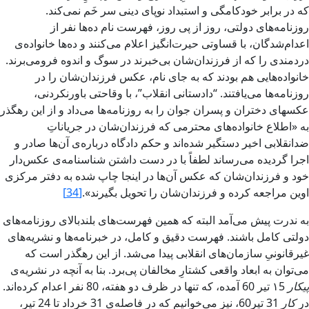
که در برابر خودکامگى و استبداد نوپاى دينى سر خَم نمى‌کند.
روزنامه‌هاى دولتى، روز از پى روز، فهرست نام ده‌ها نفر از
اعدام‌شدگان، با قساوتى حيرت‌انگيز اعلام مى‌کنند و ده‌ها خانواده‌ى
دردمندى را که از فرزندان‌شان بى‌خبرند در سوگ و اندوه فرومى‌برند.
خانواده‌هايى هم بودند که به جاى نام، عکس‏ فرزندان‌شان را در
روزنامه‌ها مى‌يافتند. “‌دادستانى انقلاب‌”، با وقاحتى باورنکردنى،
عکس‏هاى دختران و پسران جوان را به روزنامه‌ها مى‌داد و از اين رهگذر
به «اطلاع خانواده‌هاى محترمى که فرزندان‌شان در جرياناتِ
ضدانقلابى اخير دستگير شده‌اند و حکم دادگاه درباره‌ى آن‌ها صادر و
اجرا گرديده مى‌رساند لطفاً با در دست داشتن شناسنامه‌‌ى عکس‌دار
خود و فرزندان‌شان که عکس‏ آن‌ها در اينجا چاپ شده به دفتر مرکزى
اوين مراجعه کرده و فرزندان‌شان را تحويل بگيرند».
[34]
به ندرت پيش‏ مى‌آمد البته که همين فهرست‌هاى بلند‌بالاى روزنامه‌هاى
دولتى کامل باشند. فهرست دقيق و کامل، در خبرنامه‌ها و نشريه‌هاى
غير‌قانونى‌ِ سازمان‌هاى انقلابى پيدا مى‌شد. از اين رهگذر است که
مى‌توان به ابعاد واقعى کشتارِ مخالفان پى‌برد. بنا به آنچه در نشريه‌ى
پيکار
‌ ١5 تير 60 آمده، که تنها در ظرف دو هفته، 80 نفر اعدام کرده‌اند.
در
‌کار‌
31 تير60، نيز مى‌خوانيم که در فاصله‌ى 31 خرداد تا 24 تير،