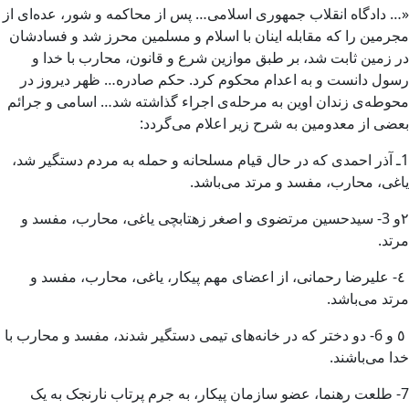
«… دادگاه انقلاب جمهورى اسلامى… پس‏ از محاکمه و شور، عده‌اى از
مجرمين را که مقابله اينان با اسلام و مسلمين محرز شد و فسادشان
در زمين ثابت شد، بر طبق موازين شرع و قانون، محارب با خدا و
رسول دانست و به اعدام محکوم کرد. حکم صادره… ظهر ديروز در
محوطه‌ی زندان اوين به مرحله‌ی اجراء گذاشته شد… اسامى و جرائم
بعضى از معدومين به شرح زير اعلام مى‌گردد‌:
1ـ آذر احمدى که در حال قيام مسلحانه و حمله به مردم دستگير شد،
ياغى، محارب، مفسد و مرتد مى‌باشد.
٢و 3- سيدحسين مرتضوى و اصغر زهتابچى ياغى، محارب، مفسد و
مرتد.
٤- عليرضا رحمانى، از اعضاى مهم پيکار، ياغى، محارب، مفسد و
مرتد مى‌باشد.
٥ و 6- دو دختر که در خانه‌هاى تيمى دستگير شدند، مفسد و محارب با
خدا مى‌باشند.
7- طلعت رهنما، عضو سازمان پيکار، به جرم پرتاب نارنجک به يک