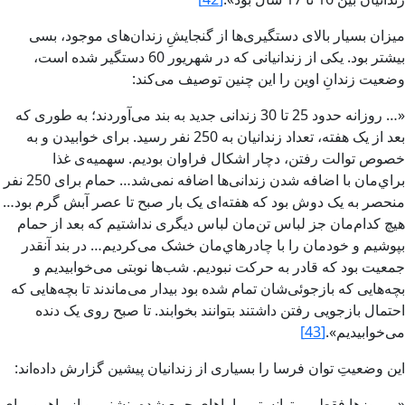
ميزان بسيار بالاى دستگيرى‌ها از گنجايشِ زندان‌هاى موجود، بسى
بيشتر بود. يکى از زندانيانى که در شهريور 60 دستگير شده است،
وضعيت زندانِ اوين را اين چنين توصيف مى‌کند‌:
«… روزانه حدود 25 تا 30 زندانى جديد به بند مى‌آوردند؛ به طورى که
بعد از يک هفته، تعداد زندانيان به 250 نفر رسيد. براى خوابيدن و به
خصوص‏ توالت رفتن، دچار اشکال فراوان بوديم. سهميه‌ى غذا
براي‌مان با اضافه شدن زندانى‌ها اضافه نمى‌شد… حمام براى 250 نفر
منحصر به يک دوش‏ بود که هفته‌اى يک بار صبح تا عصر آبش‏ گرم بود…
هيچ کدام‌مان جز لباس‏ تن‌مان لباس‏ ديگرى نداشتيم که بعد از حمام
بپوشيم و خودمان را با چادرهاي‌مان خشک مى‌کرديم… در بند آنقدر
جمعيت بود که قادر به حرکت نبوديم. شب‌ها نوبتى مى‌خوابيديم و
بچه‌هايى که بازجوئى‌شان تمام شده بود بيدار مى‌ماندند تا بچه‌هايى که
احتمال بازجويى رفتن داشتند بتوانند بخوابند. تا صبح روى يک دنده
مى‌خوابيديم‌».
[43]
اين وضعيتِ توان فرسا را بسيارى از زندانيان پيشين گزارش‏ داده‌اند:
«… روزها فقط مى‌توانستيم با پاهاى جمع شده بنشنيم و از راهرو براى