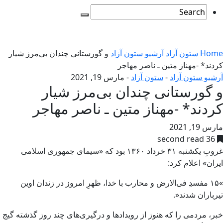
Home
ستون آزاد
آرشیو ستون آزاد
و گورستانی چندان بی‌مرز شیار
کردند* -مهناز متین ـ ناصر مهاجر
آرشیو ستون آزاد
-
ستون آزاد
-
مارس 19, 2021
و گورستانی چندان بی‌مرز شیار
کردند* -مهناز متین ـ ناصر مهاجر
مارس 19, 2021
36 second read
غروبِ يکشنبه ۳۱ خرداد ۱۳۶۰ بود که «سيماى جمهورى اسلامى
ايران» اعلام کرد:
»۱۵ مفسدِ فى‌الارض‏ و محارب با خدا، ظهرِ امروز در زندان اوين
تيرباران شدند‌«.
خبر، مردمى را که هنوز از رويدادها و درگيرى‌هاى چند روز گذشته گيج