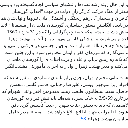
با اين حال روند رشد تضاد‌ها و تنش‏هاى سياسى لجام‌گسيخته بود و بسى
تند‌تر از آهنگ حرکت کارگزارانِ دولت در جهت “‌احداثِ گورستان
کافران و ملحدان‌”. درهم ريختگى و آشفتگى ذاتى نيروها و نهادشان هم
در ناديده انگاشتنِ دستورِ جداسازى گورستان ملحدان از مسلمانان لابد
نقش‏ داشت. نتيجه اينکه جسد چپ‌گرايانى را که در 31 خرداد 1360
اعدام مى‌شوند، به پزشکى قانونى مى‌برند و از آنجا به بهشت زهرا.
بيهوده؛ چه حزب‌الله هشيار است و چهار چشمى هر حرکتى را مى‌پايد
و نمى‌گذارد که مرزهاى کفر و ايمان مخدوش‏ شود. و اين چنين است
که يک‌باره زمينِ بى‌آب و علف و پرت افتاده‌اى را گورستان ملحدان
مى‌کنند و مدير بهشت زهرا را وادار به اجراى مأموريتى دهشت‌انگيز:
»دادستانى محترم تهران، چون برابر نامه‌ى شماره‌ی… مقرر شده که
افراد زير: منوچهر اويسى، عليرضا رحمانى، قاسم گلشن، محسن
فاضل، سعيد سلطانپور، طلعت رهنما معدومين اخير و تقى شهرام که
در تاريخ 3/5/59 به خاک سپرده شده‌اند بايد نبش‏ قبر و به گورستان
لامذهبان که بايد به دستور جناب شهردار جديداً تأسيس‏ گردد دفن
شوند، لذا مراتب جهت اطلاع ابلاغ خواهد شد… امضاء: مدير عامل
سازمان بهشت زهرا‌.»
[58]