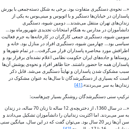
«… نحوه‌ى دستگيرى متفاوت بود. برخى به شکل دسته‌جمعى با يورش‏
پاسداران در خيابان‌ها دستگير و با اتوبوس‏ و مينى‌بوس‏ به يکى از
زندان‌هاى تهران منتقل مى‌شدند… دومين شيوه، دستگيرى
دانش‏آموزان در مدارس‏ به هنگام امتحانات تجديدى شهريورماه بود…
سومين شيوه، دستگيرى جمعى کارگران در کارخانه‌ها به جرم فعاليت
سياسى بود… چهارمين شيوه، دستگيرى افراد در منازل بود. خانه و
اطرافش‏ مورد محاصره پاسداران قرار مى‌گرفت… در تمام شهرها و
روستاها و جاده‌هاى ايران حکومت نظامى اعلام نشده‌اى برقرار بود و
پاسداران همه جا حضور داشتند. حتا ظاهر افراد و نحوه‌ى پوشش‏ آن‌ها
سبب مشکوک شدن پاسداران و نهايتاً دستگيرى مى‌شد. قابل ذکر
است که بسيارى از دستگيرشدگان تا سال‌ها به عنوان مشکوک در
زندان‌ها به سر مى‌بردند‌».
[41]
ترکيبِ سنى دستگيرشدگان روشنگرِ بسيار چيز‌هاست:
«… در سال 1360، از دختربچه‌ى 12 ساله تا زنان 70 ساله، در زندان
به سر مى‌بردند. اما اکثريت زندانيان را دانش‏آموزان تشکيل مى‌دادند و
سن آن‌ها زير 20 سال بود. مى‌توان گفت که در اين سال، ميانگين سنى
زندانيان بين 16 تا 17 سال بود‌».
[42]