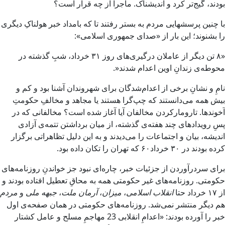
بودند، گيج‌تر کرد و انديشناک. ماجرا از چه قرار است؟
با چنين پرسش‏هايى مردم به بستر رفتند تا که بامداد خبر هولناکِ ديگرى
را بشنوند؛‌ اين بار از «صداى جمهورى اسلامى»:
«۸ تن ديگر از عاملان درگيرى‌هاى روز ۳۱ خرداد، شبِ گذشته در
محوطه‌ى زندانِ اوين اعدام شدند«.
نامِ و نشانِ برخى از اعدام‌شدگان براى شهروندان آشنا بود و کم و
بيش‏ همه مى‌دانستند که چپ‌گرا هستند يا مجاهد و مخالفِ حکومتِ
آخوندها. تار‌‌و‌مارکردن مخالفان آيا آغاز شده است؟ مخالفانى که در
پسِ رويدادهاى چند هفته‌ى گذشته، از ميان برداشتن تتمه‌ى آزادى‌
انديشه، بيان و اجتماعات را مى‌ديدند و به اين دليل تظاهراتى برگزار
کرده بودند در ۳۰ خرداد۶۰ که تهران را تکان داده بود.
براى سردرآوردن از جزئيات خبر، چاره‌اى نبود جز خواندنِ روزنامه‌هاى
حکومتى. روزنامه‌‌هاى غير حکومتى همه به محاقِ تعطيل افتاده بودند و
از ۱۷ خرداد حتا
‌انقلاب اسلامى
،
‌ميزان
،
‌آرمان ملت
،
جبهه ملى
و
‌مردم‌
هم ديگر منتشر نمى‌شد. روزنامه‌هاى حکومتى در همان صفحه‌ى اول
خبر را آورده‌ بودند: «اعدامِ انقلابى 23 مهاجمِ مسلح و عامل کشتار