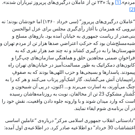
مردم‌».
[1]
و يا: «۲۳ تن از عاملان درگيرى‌هاى پريروز تيرباران شدند‌».
[2]
“عاملان ‌درگيرى‌هاى پريروز‌” (سى خرداد ۱۳۶۰) اما خودشان بودند؛ نه
نيرويى که همزمان با آغاز رأى‌گيرى مجلس‏ براى عزل ابوالحسن
بنى‌صدر از رياست جمهورى به خيابان آمده بود. بازوهاى مسلح و
شبه‌مسلح‌شان بود که حرکتِ اعتراضى‌ِ صد‌ها هزار تن از مردم تهران و
شهرستان‌ها را به درگيرى کشاند و نه چند صد هزار نفرى که به
فراخوانِ ضمنى مجاهدين خلق و هماهنگى‌ِ سازمان‌هاى چپ‌گرا و
کانون‌هاى دمکراتيک به طور مسالمت‌آميز در خيابان‌هاى تهران راه
پيمودند. پاسدارها و بسيجى‌ها و حزب اللهى‌ها بودند که به صفوفِ
راه‌پيمايان آتش‏ مى‌گشايند، گاز اشک‌آور پرتاب مى‌کنند و هر که را به
چنگ مى‌آورند، به اسارت مى‌برند و… اکنون، در پى آن شبيخون و
کُشتارِ مشکوکِ 23 تن از مخالفان، نوبت به روزنامه‌هاشان رسيده
است که وارد ميدان شوند و با وارونه جلوه دادن واقعيت‌، نقشِ خود را
در آن برنامه‌ى شوم ايفاء نمايند.
“دادستانى انقلاب جمهورى اسلامى‌ مرکز” درباره‌ى “‌عاملينِ اساسى
اغتشاشات 30 خرداد‌” دو اطلاعيه صادر کرد. در اطلاعيه‌ى اول آمده: