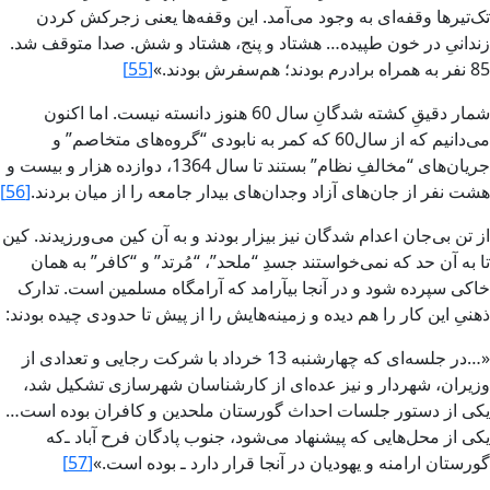
تک‌تيرها وقفه‌اى به وجود مى‌آمد. اين وقفه‌ها يعنى زجرکش‏ کردن
زندانىِ در خون طپيده… هشتاد و پنج، هشتاد و شش‏. صدا متوقف شد.
85 نفر به همراه برادرم بودند؛ هم‌سفرش‏ بودند.»
[55]
شمار دقيقِ کشته شدگانِ سال 60 هنوز دانسته نيست. اما اکنون
مى‌دانيم که از سال‌60 که کمر به نابودى “‌گروه‌هاى متخاصم” و
جريان‌هاى “مخالفِ نظام‌” بستند تا سال 1364، دوازده هزار و بيست‌ و
هشت نفر از جان‌هاى آزاد وجدان‌هاى بيدار جامعه را از ميان بردند.
[56]
از تن بى‌جان اعدام‌ شدگان نيز بيزار بودند و به آن کين‌ مى‌ورزيدند. کين
تا به آن حد که نمى‌خواستند جسدِ “ملحد”، “مُرتد” و “‌کافر” به همان
خاکى سپرده شود و در آنجا بيآرامد که آرامگاه مسلمين است. تدارک
ذهنى‌ِ اين کار را هم ديده و زمينه‌هايش‏ را از پيش‏ تا حدودى چيده بودند:
«…در جلسه‌اى که چهارشنبه 13 خرداد با شرکت رجایى و تعدادى از
وزيران، شهردار و نيز عده‌اى از کارشناسان شهرسازى تشکيل شد،
يکى از دستور جلسات احداث گورستان ملحدين و کافران بوده است…
يکى از محل‌هايى که پيشنهاد مى‌شود، جنوب پادگان فرح آباد ـ‌که
گورستان ارامنه و يهوديان در آنجا قرار دارد ‌ـ بوده است‌.»
[57]