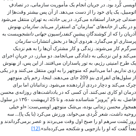
اويسى کُرد بود. در جريان انجام يک مأموريت سازمانى، در تصادفِ
اتومبيل، يک پاى خود را از دست مى‌دهد. از آن پس‏ بيشتر وقت‌هاِ از
صندلى چرخدار استفاده مى‌کرد. در پى حادثه، به تهران منتقل مى‌شود
و در يکى از خانه‌هاى “‌سازمان‌”‌ى استقرار مى‌يابد.
‌سازمان
بهنوش‏
آذريان را که از کوشندگانِ پيشينِ
کنفدراسيون جهانى ‌دانشجویى
ست به
پرستارى او مى‌گمارد. هردوی آن‌ها در بخش‏ انتشارات
سازمان
سرگرم کار مى‌شوند. زندگى و کار مشترک آن‌ها را به هم نزديک
مى‌کند و اين نزديکى به دلدادگى مى‌انجامد. دو مبارز، در جريانِ اجراى
يک طرح امنيتى رژيم، به تور پاسداران مى‌افتند. از اين پس‏، از بهنوش‏
ردى نداريم. اما مى‌دانيم که منوچهر را به اوين منتقل مى‌کنند و در يکى
از سلول‌هاى انفرادى بندِ 209 جاى‌ مى‌دهند. اينجا، زخم پاى منوچهر
چرک مى‌کند و دچار دردى آزاردهنده مى‌شود. زندانبانان اما براى
درمان او کارى نمى‌کنند. آن کسى که در يادداشت‌هاى روزانه‌ى محسن
فاضل‌، به نامِ “‌پرويز” شناسانده شده، و تا 25 اريبهشت ١٣6٠ در سلول
همجوار محسن زندانى بوده، بى‌شک منوچهر اويسى‌ست: «او خيلى
روحيه داشت، شعر کُردى مى‌خواند، ورزش‏ مى‌کرد (‌با يک پا‌)… سه
روز پُشت سرهم او را صبح اول وقت مى‌بردند و عصر برمى‌گرداندند و
بعداً گفت که او را بازجویى و شکنجه مى‌کرده‌اند‌».
[12]