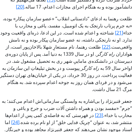
دانش‏آموز بوده و به هنگام اجراى مجازات اعدام، 17 ساله.
[20]
طلعت رهنما به ادعاى “‌دادستانى انقلاب‌” «‌عضو سازمان پيکار‌» بوده،
«‌به جرم پرتاب نارنجک به يک اتومبيل، مفسد، ياغى و محارب با
خدا‌»
[21]
شناخته و اعدام شده است. در اين ادعا، ذره‌اى واقعيت وجود
ندارد. او نه نارنجکى داشته، نه عضو سازمان
‌پيکار
بوده و نه نامش‏
واقعى‌ست.
[22]
طلعت رهنما، نام مستعارِ شهلا بالاخان‌پور است، از
هواداران
راه کارگر‌
. او در سال 1339 به دنيا آمد. پس‏ از پايان دوره‌ى
دبيرستان در دانشکده‌ى مامایى‌ِ شهر رى به تحصيل مشغول شد. در
اواخر سال 59 به
‌راه کارگر‌
پيوست و در بخش‏ تبليغاتِ اين
سازمان
به
فعاليت پرداخت. در روز 30 خرداد، در يکى از خيابان‌هاى تهران دستگير
مى‌شود و در فرداى همان روز به جوخه اعدام سپرده شد. به هنگام
مرگ 21 سال داشت.
جعفر قنبرنژاد را بى‌اشاره به وابستگى سازمانى‌اش‏ اعدام مى‌کنند؛ به
“جرم‌” «‌مفسد بودن و همراه داشتن آلات ضرب و جرح و ياغى و
محارب با خدا».
[23]
در فهرستى که به فاصله‌ى کمى پس‏ از اعدام‌ها
منتشر شد، به عنوان “چريک فدایى خلق‌” از او نام برده شده‌.
[24]
اما
اسناد موجود نشان مى‌دهند که جعفر قنبرنژاد
مجاهد
بوده و خبرنگار.