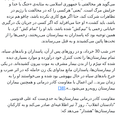
مى‌گويد هر مخالفتى با جمهورى اسلامى به مثابه‌ى «‌جنگ با خدا‌ و
جزايش‏ مرگ است‌. “يعنى” ‌هرکسى را که در مخالفت با رژيم در
تظاهرات شرکت کند، حتا اگر هيچ کارى نکرده باشد، چاقو هم نزده
باشد، بايد کشت‌.» او حتا مى‌افزايد که اگر کسى در جريان يک درگيرى
خيابانى‌ زخمى يا “‌نيم‌کش‏” شده باشد، بايد او را “‌تمام کش‏” کرد. با
همين توجيه بود که پاسداران به بيمارستان مى‌ريختند، زخمى‌ها را از
تخت‌ها پائين مى‌کشيدند و به قتل مى‌رساندند.
»در شب 30 خرداد، و در روزهاى پس‏ از آن، پاسداران و باندهاى سياه،
تمام بيمارستان‌ها را تحت کنترل خود درآورده و موارد بسيارى ديده
شده که سِرُم را از بدن بيمار مشرف به موت بيرون کشيده‌اند. در يکى
از بيمارستان‌ها، پاسداران مانعِ مداواى يک زن حامله که در اثر ضرب و
جرحِ باندهاى سياه در حال بيهوشى بود شده و مى‌خواستند او را به
زندان ببرند… اين اعمال با مقاومت کادر درمانى و همچنين بيماران
بيمارستان روبه‌رو مى‌شود…».
[38]
مقاومت کادر درمانى بيمارستان‌ها به حدى‌ست که على قدوسى
“دادستان انقلاب‌”، روز 7 تير اطلاعيه‌اى صادر مى‌کند و به کارکنانِ
بيمارستان‌ها “هشدار‌” مى‌دهد که‌: