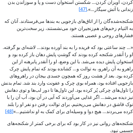
کردن، آويزان کردن… شکستن استخوان دست و پا و سوزاندن بدن
زندانى با آتش‏ سيگار…».
[47]
شکنجه‌شده‌گان را از اتاق‌هاى بازجويى به بندها مى‌فرستادند. آنان که
به التيام زخم‌هاى هم‌زنجيران خود می‌نشستند، زير سخت‌ترين
فشارهاى روحى و عصبى هستند.
«… چند ساعتى بود که فريده را به بند آورده بودند… لاشه‌اى بو گرفته.
او را آنقدر شکنجه کرده بودند که گوشتِ پايش‏ دهان باز کرده بود و
استخوان پايش‏ ديده مى‌شد. با اين وضع، او را آنقدر پابرهنه از اين
راهرو به آن راهرو، به توالت و… کشانده بودند که تمام پايش‏ چرک
کرده بود. بعد از هشت روز که همچون جسدى بيجان در راهروهاى
بازجويى افتاده بود، همراه بوى چرک و عفونت وارد بند شد. تمام بدنش‏
را تاول‌هاى چرکى پُر کرده بود. اين تاول‌ها تا دور لب‌ها و توى دهانش‏
نيز ديده مى‌شد… اگر غذايى مى‌آوردند که آبى در آن بود، آب آن را با
نوک قاشق در دهانش‏ مى‌ريختيم. براى توالت رفتن دو نفر او را بلند
کرده مى‌بردند… هيچ دوا و وسيله‌اى براى کمک به او نداشتيم…»
[48]
شکنجه‌هاى روانى نيز در کار بود که براى برخى کمتر از شکنجه‌هاى
جسمى نبود.