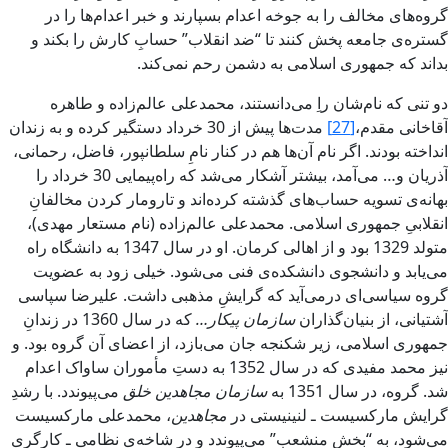
گروه‌هاى مخالف را به جوخه اعدام بسپارند و خبر اعدام‌ها را در
گستره‌ى جامعه پخش‏ کنند تا “‌ضد انقلاب” حسابِ کارش‏ را بکند و
بداند که جمهورى اسلامى به دشمن رحم نمى‌کند.
دو تنى که نام‌شان راِ مى‌دانستند، محمدعلى‌ عالم‌زاده و طاهره
آقاخانى مقدم‌،
[27]
مدت‌ها پيش‏ از 30 خرداد دستگير کرده و به زندان
انداخته بودند. اگر نام آن‌ها هم در کنار نامِ سلطانپور، فاضل، رحمانى،
آذريان و… مى‌آمد، بيشتر آشکار مى‌شد که راه‌پيمایى 30 خرداد را
بهانه‌ى تسويه حساب‌هاى گذشته کرده‌اند و تار‌و‌مار کردن مخالفانِ
انقلابى‌ِ جمهورى اسلامى. محمدعلى عالم‌زاده (‌نام مستعار مهدى‌)،
متولد 1329 بود و از اهالى کرمان. او در سال 1347 به دانشگاه راه‌
مى‌يابد و دانشجوى دانشکده‌ى فنى مى‌شود. خيلى زود به عضويت
گروه سياسى‌‌ای‌ درمى‌آيد که گرايشِ مذهبى داشت. علیرضا سپاسى
آشتيانى، از بنيان‌گذاران
‌سازمان پيکار…
که در سال 1360 در زندانِ
جمهورى اسلامى، زير شکنجه جان مى‌بازد، از اعضاى آن گروه بود. و
نيز محمد مفيدى که در سال 1352 به دستِ مأموران ساواک اعدام
‌شد. گروه، در سال 1351 به
سازمان مجاهدين خلق
مى‌پيوندد. با رشدِ
گرايش‏ مارکسيست ـ لنينيستى در
مجاهدين
، محمدعلى مارکسيست
مى‌شود، به “‌بخش‏ منشعب‌” مى‌پيوندد و در شاخه‌ى نظامى‌ ـ ‌کارگرى