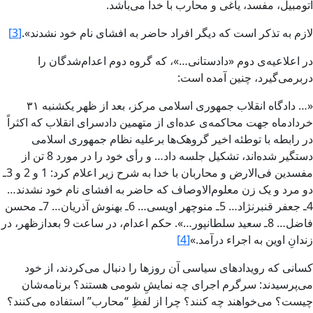
اتومبيل، مفسد، ياغى و محارب با خدا مى‌باشد.
لازم به تذکر است که ديگر افراد حاضر به افشاى نام خود نشدند».
[3]
در اعلاعيه‌ى دوم «‌دادستانى…»، که گروه دوم اعدام‌شدگان را
دربرمى‌گيرد، چنين آمده‌ است:
«… دادگاه انقلاب جمهورى اسلامى مرکز، بعد از ظهر يکشنبه ۳۱
خرداد‌ماه جهت محاکمه‌ی عده‌اى از متهمين دادسراى انقلاب که اکثراً
در رابطه با توطئه اخير گروهک‌ها برعليه نظام جمهورى اسلامى
دستگير شده‌اند، تشکيل جلسه داد… و رأى خود را در مورد 8 تن از
مفسدين فى‌الارض‏ و محاربان با خدا به شرح زير اعلام کرد: 1 و 2 و 3ـ
دو مرد و يک زن معلوم‌الاوصاف که حاضر به افشاى نام خود نشدند…
4ـ جعفر قنبرنژاد… 5ـ منوچهر اويسى… 6ـ بهنوش‏ آذريان… 7ـ محسن
فاضل… 8ـ سعيد سلطانپور…». حکم اعدام، در ساعت 9 بعدازظهر، در
زندانِ اوين به اجراء درآمد.»
[4]
کسانى که رويدادهاى سياسى آن روزها را دنبال مى‌کردند، از خود
مى‌پرسيدند: سرگرم اجراى چه نمايشِ شومى هستند؟ برنامه‌شان
چيست؟ مى‌خواهند چه کنند؟ چرا از لفظِ “‌محارب‌” استفاده مى‌کنند؟