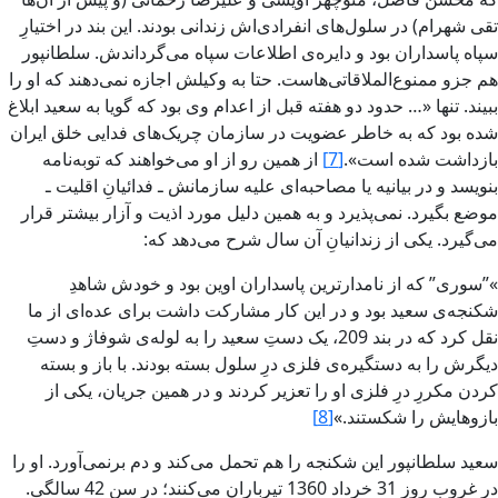
تقى شهرام‌) در سلول‌هاى انفرادى‌اش‏ زندانى بودند. اين بند در اختيارِ
سپاه پاسداران بود و دايره‌ى اطلاعات سپاه مى‌گرداندش‏. سلطانپور
هم جزو ممنوع‌الملاقاتى‌هاست. حتا به وکيلش‏ اجازه نمى‌دهند که او را
ببيند. تنها «… حدود دو هفته قبل از اعدام وى بود که گويا به سعيد ابلاغ
شده بود که به خاطر عضويت در سازمان چريک‌هاى فدایى خلق ايران
بازداشت شده است‌».
[7]
از همين رو از او مى‌خواهند که توبه‌نامه
بنويسد و در بيانيه يا مصاحبه‌اى عليه سازمانش‏ ـ‌ فدائيانِ اقليت‌ ـ
موضع بگيرد. نمى‌پذيرد و به همين دليل مورد اذيت و آزار بيشتر قرار
مى‌گيرد. يکى از زندانيانِ آن سال شرح مى‌دهد که‌:
»”سورى‌” که ‌از نامدارترين پاسداران اوين‌ بود و خودش‏ شاهدِ
شکنجه‌ى سعيد بود و در اين کار مشارکت داشت براى عده‌اى از ما
نقل کرد که در بند 209، يک دستِ سعيد را به لوله‌ى شوفاژ و دستِ
ديگرش‏ را به دستگيره‌ى فلزى درِ سلول بسته بودند. با باز و بسته
کردن مکررِ درِ فلزى او را تعزير ‌کردند و در همين جريان، يکى از
بازو‌هايش‏ را شکستند‌.»
[8]
سعيد سلطانپور اين شکنجه‌ را هم تحمل مى‌کند و دم برنمى‌آورد. او را
در غروب روز 31 خرداد 1360 تيرباران مى‌کنند؛ در سنِ 42 سالگى.