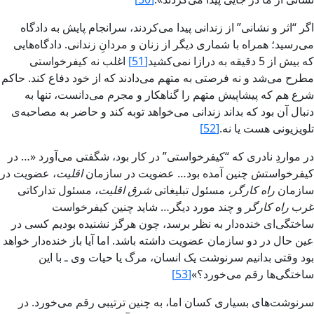
اگر “‌اثر و نشانى‌” از زندانى پيدا مى‌‌کردند، سرانجام پايش‏ به دادگاه
مى‌رسيد؛ همراه با شمارى ديگر از زنان و مردانِ زندانى. دادگاه‌هایى
که بيش‏ از 5 دقيقه به درازا نمى‌کشيد
[51]
اغلب نه کيفرخواستى
مطرح مى‌شد و نه فرصتى به متهم مى‌دادند‌ که از خود دفاع کند. حاکم
شرع هم که پيشاپيش‏ متهم را گناهکار و مجرم مى‌دانست، تنها به
دنبال آن بود که بداند زندانى مى‌خواهد توبه کند و حاضر به مصاحبه‌ی
تلويزيونى هست يا نه.
[52]
در مواردِ نادرى که “کيفرخواستى‌” در کار بود، شگفتى‌ مى‌آورد‌ «… در
کيفرخواستش‏ چنين آمده بود… عضويت در سازمان
اقليت
، عضويت در
سازمان
راه کارگر
، مسئول تبليغاتى
شرق اقليت
، مسئول تدارکاتى
غرب
راه کارگر
و چند مورد ديگر… شايد چنين کيفرخواست
ساختگى‌ا‌ى خنده‌دار به نظر برسد، چون هرگز نشنيده بوديم کسى در
عين حال در دو سازمان عضويت داشته باشد. اما آيا باز خنده‌دار خواهد
بود وقتى بدانيم سرنوشت يک انسان، ‌مرگ يا حيات وى ‌ـ با اين
ساختگى‌ها رقم می‌خورد؟»
[53]
سرنوشت‌هاى بسيارى کسان اما، به چنين ترتيبى رقم مى‌خورد. در