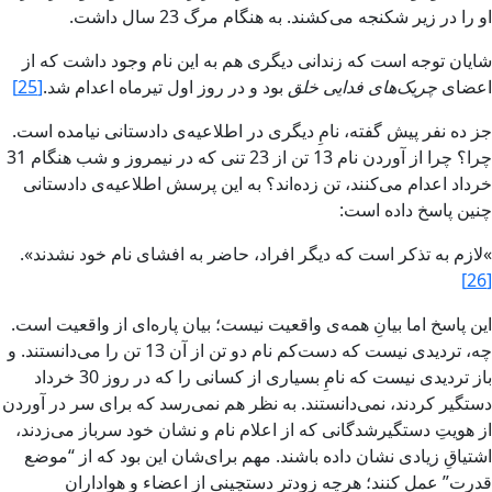
او را در زير شکنجه مى‌کشند‌. به هنگام مرگ 23 سال داشت.
شايان توجه است که زندانى ديگرى هم به اين نام وجود داشت که از
اعضاى
‌چريک‌هاى فدایى خلق
بود و در روز اول تيرماه اعدام ‌شد.
[25]
جز ده نفر پيش‏ گفته، نامِ ديگرى در اطلاعيه‌ى دادستانى‌ نيامده است.
چرا؟ چرا از آوردن نام 13 تن از 23 تنى که در نيمروز و شب هنگام 31
خرداد اعدام مى‌کنند، تن زده‌اند؟ به اين پرسش‏ اطلاعيه‌ى دادستانى
چنين پاسخ داده است‌:
»لازم به تذکر است که ديگر افراد، حاضر به افشاى نام خود نشدند‌».
[26]
اين پاسخ اما بيانِ همه‌ى واقعيت نيست؛ بيان پاره‌اى از واقعيت است.
چه، ترديدى نيست که دست‌کم نام دو تن از آن 13 تن را مى‌دانستند. و
باز ترديدى ‌نيست که نامِ بسيارى از کسانى را که در روز‌ 30 خرداد
دستگير کردند، نمى‌دانستند. به نظر هم نمى‌رسد که براى سر در آوردن
از هويتِ دستگيرشدگانى که از اعلام نام و نشان خود سرباز مى‌زدند،
اشتياقِ زيادى نشان داده باشند. مهم براى‌شان اين بود که از “‌موضع
قدرت‌” عمل کنند؛ هرچه زودتر دستچينى از اعضاء و هواداران