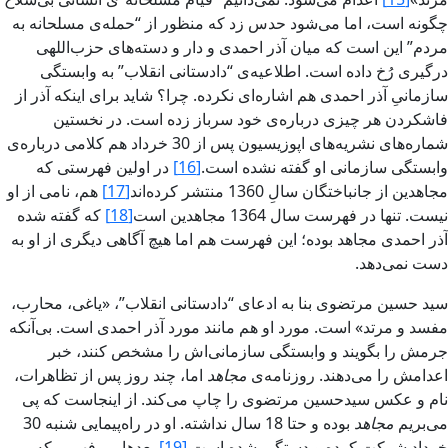
چگونه است، اما مى‌شود حدس‏ زد که منظور از “‌حمله‌ى مسلحانه به
مردم‌” اين است که ميان آذر احمدى و دار و دسته‌هاى حزب‌اللهى
درگيرى رُخ داده است. اطلاعيه‌ى “‌دادستانى انقلاب‌” به وابستگى
سازمانى‌ِ آذر احمدى هم اشاره‌اى نکرده. چرا؟ شايد براى اينکه‌ آذر از
فاش‏کردن هر چيزى درباره‌ی خود سرباز زده است. در نخستين
شماره‌هاى نشريه‌هاى اپوزيسيون پس‏ از 30 خرداد هم کلامى درباره‌ى
وابستگى سازمانى او گفته نشده است.
[16]
در اولين فهرستى که
مجاهدين از جانباختگان سالِ 1360 منتشر کرده‌اند
[17]
هم، نامى از او
نيست. تنها در فهرست سال 1364 مجاهدين‌ است‌
[18]
که گفته شده
آذر احمدى مجاهد بوده‌؛ اين فهرست هم اما هيچ آگاهى ديگرى از او به
دست نمى‌دهد.
سيد حسين مرتضوى بنا به ادعاى “‌دادستانى‌ انقلاب‌”، «‌ياغى، محارب،
مفسد و مرتد‌» است. مورد او هم مانند مورد آذر احمدى است. بى‌آنکه
جرمش‏ را بگويند و وابستگى سازمانى‌اش‏ را مشخص‏ کنند، خبر
اعدامش‏ را مى‌دهند. روزنامه‌ى
مجاهد
اما، چند روز پس‏ از تظاهرات،
نام و عکس‏ سيدحسين مرتضوى را چاپ مى‌کند. از اينجاست که پى
مى‌بريم
مجاهد
بوده و حتا 18 سال نداشته. او در راه‌پيمایى شنبه 30
خرداد شرکت کرده و دستگير شده است‌.
[19]
بعدها مى‌فهميم که