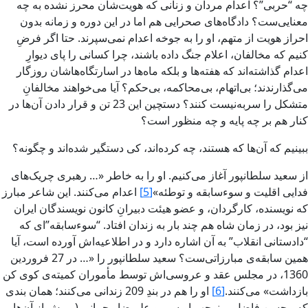
چه “‌حربى‌”‌؟ اعدام مردان و زنانى که هويت‌شان محرز نشده به چه
معنايى‌ست؟ دادگاه‌هاى صحرايى هم اما در اين دوره و‌ زمانه بدون
احراز هويت از متهم، او را به جوخه اعدام نمى‌سپرند. حتا اگر فرضِ
کنيم که مخالفان، اعلام جنگ داده‌ باشند، چرا کسانى را پاى ديوارِ
اعدام گذاشته‌اند که هفته‌ها و بلکه ماه‌ها در اسارتگاه‌هاشان روزگار
مى‌گذارندند؛ بى‌اتهام، بى‌محاکمه، بى‌حکم؟ آيا مى‌خواهند مخالفانِ
متشکل را سر‌به‌‌نيست کنند؟ دستچين اين 23 تن و قرار دادن آن‌ها در
کنار هم بر چه پايه و چه منظور است؟
ببينيم که آن‌ها که هستند، چه کرده‌اند، کى دستگير شده‌اند و چگونه‌؟
از سعيد سلطانپور آغاز مى‌کنيم. او را به خاطر «… رهبرى چريک‌هاى
فدایى اقليت‌ و سوء‌سابقه و توطئه‌»
[5]
اعدام مى‌کنند. اين شاعر مبارز
که نويسنده، کارگردان، و عضو هيئت دبيرانِ کانون نويسندگان ايران
نيز بود، در زمان شاه هم چند بار به زندان افتاد. “‌سوء‌سابقه‌”اى که
“‌دادستانى انقلاب‌” به آن اشاره دارد و در اطلاعيه‌اش‏ آورده ‌است، آيا
همين سابقه‌ى مبارزاتى‌ست؟ سعيد سلطانپور را «… در 27 فروردين
1360، در مجلس‏ عقد و عروسى‌اش‏ توسط مأموران کميته‌ى کوى کن
بازداشت» مى‌کنند.
[6]
او را هم در بندِ 209 زندانى مى‌کنند؛ همان بندى
که محسن فاضل، منوچهر اويسى و عليرضا رحمانى (‌و پيش‏ از آن‌ها