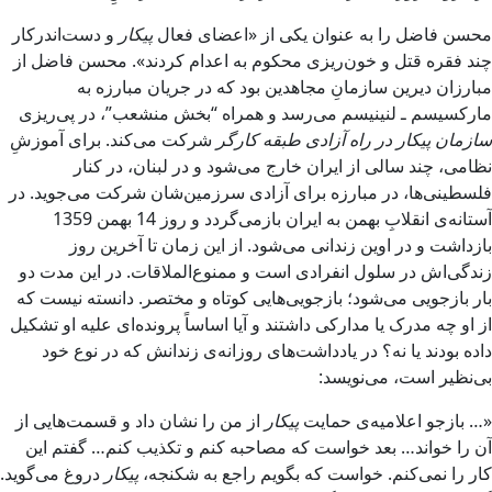
محسن فاضل را به عنوان يکى از «‌اعضاى فعال
پيکار
و دست‌اندرکار
چند فقره قتل و خون‌ريزى محکوم به اعدام کردند». محسن فاضل از
مبارزان ديرين سازمانِ مجاهدين بود که در جريان مبارزه به
مارکسيسم‌ ـ لنينيسم مى‌رسد و همراه “‌بخش‏ منشعب‌”، در پى‌ريزى
سازمان ‌پيکار در راه آزادى طبقه‌ کارگر
شرکت مى‌کند. براى آموزشِ
نظامى، چند سالى از ايران خارج مى‌شود و در لبنان، در کنار
فلسطينى‌ها، در مبارزه براى آزادى سرزمين‌شان شرکت مى‌جويد. در
آستانه‌ى انقلابِ بهمن به ايران باز‌مى‌گردد و روز 14 بهمن 1359
بازداشت و در اوين زندانى مى‌شود. از اين زمان تا آخرين روز
زندگى‌اش‏ در سلول انفرادى است و ممنوع‌الملاقات. در اين مدت دو
بار بازجويى‌ مى‌شود؛ بازجویى‌هایى کوتاه و مختصر. دانسته نيست که
از او چه مدرک يا مدارکى داشتند و آيا اساساً پرونده‌اى عليه او تشکيل
داده بودند يا نه‌؟ در يادداشت‌هاى روزانه‌ى زندانش‏ که در نوع خود
بى‌نظير است، مى‌نويسد:
«… بازجو اعلاميه‌ى حمايت
پيکار
از من را نشان داد و قسمت‌هايى از
آن را خواند… بعد خواست که مصاحبه کنم و تکذيب کنم… گفتم اين
کار را نمى‌کنم. خواست که بگويم راجع به شکنجه،
پيکار
دروغ مى‌گويد.