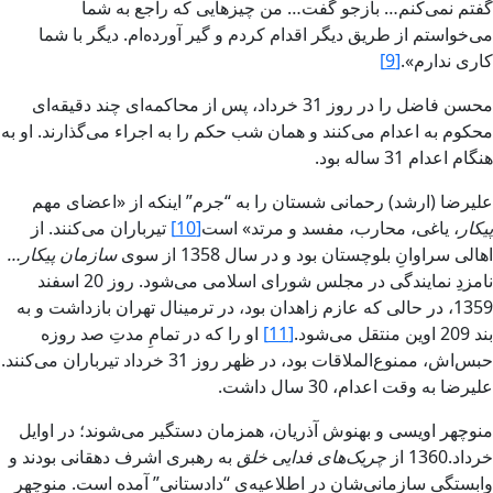
گفتم نمى‌کنم… بازجو گفت… من چيزهايى که راجع به شما
مى‌خواستم از طريق ديگر اقدام کردم و گير آورده‌ام. ديگر با شما
کارى ندارم‌».
[9]
محسن فاضل را در روز 31 خرداد، پس‏ از محاکمه‌اى چند دقيقه‌اى
محکوم به اعدام مى‌کنند و همان شب حکم را به اجراء مى‌گذارند. او به
هنگام اعدام 31 ساله بود.
عليرضا (‌ارشد‌) رحمانى شستان را به “‌جرم‌” اينکه از «‌اعضاى مهم
پيکار
، ياغى، محارب، مفسد و مرتد‌» است
[10]
تيرباران مى‌کنند. از
اهالى سراوانِ بلوچستان بود و در سال 1358 از سوى
سازمان پيکار…
نامزدِ نمايندگى در مجلس‏ شوراى اسلامى مى‌شود. روز 20 اسفند
1359، در حالى که عازم زاهدان بود، در ترمينال تهران بازداشت و به
بند 209 اوين منتقل مى‌شود‌.
[11]
او را که در تمامِ مدتِ صد روزه
حبس‌اش‏، ممنوع‌الملاقات بود، در ظهر روز 31 خرداد تيرباران مى‌کنند.
عليرضا به وقت اعدام، 30 سال داشت.
منوچهر اويسى و بهنوش‏ آذريان، همزمان دستگير مى‌شوند؛ در اوايل
خرداد.1360 از
چريک‌هاى فدایى خلق
به رهبرى اشرف دهقانى بودند و
وابستگى‌ِ سازمانى‌شان در اطلاعيه‌ى “‌دادستانى‌” آمده است. منوچهر