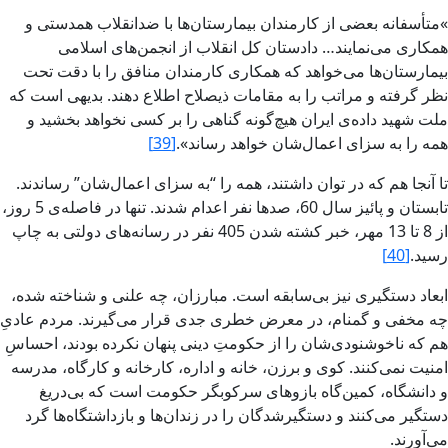
»متأسفانه بعضى از کارمندان بيمارستان‌ها با ضدانقلاب همدستى و
همکارى مى‌نمايند… دادستان کل انقلاب از انجمن‌هاى اسلامى
بيمارستان‌ها مى‌خواهد که همکارى کارمندان منافق را با دقت تحت
نظر گرفته و مراتب را به مقامات ذيصلاح اطلاع دهند. بديهى است که
ملت شهيد داده‌ى ايران هيچ‌گونه گناهى را بر کسى نخواهد بخشيد و
همه را به سزاى اعمال‌شان خواهد رساند‌».
[39]
تا آنجا هم که در توان داشتند، همه را “‌به سزاى اعمال‌شان‌” رساندند.
تابستان و پائيز سال 60، صدها نفر اعدام شدند. تنها در فاصله‌ى 5 روز،
از 8 تا 13 مهر، خبر کشته شدن 405 نفر در رسانه‌هاى دولتى به چاپ
رسيد.
[40]
ابعاد دستگيرى‌ نيز بى‌سابقه است. مبارزان، چه علنى و شناخته شده،
چه مخفى و گمنام، در معرض‏ خطرى جدى قرار مى‌گيرند. مردم عادى‌ِ
هم که ناخوشنودى‌شان را از حکومتِ دينى پنهان نکرده بودند، احساسِ
امنيت نمى‌کنند. کوى و برزن، خانه و اداره، کارخانه و کارگاه، مدرسه
و دانشگاه، کمين‌گاه بازوهاى سرکوبگر حکومت است که بى‌دريغ
دستگير مى‌کنند و دستگيرشدگان را در زندان‌ها و بازداشتگاه‌ها گرد
مى‌آورند.