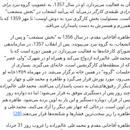
آن به فعاليت مى‌پردازد. او در سال 1357، به عضويتِ گروه
‌نبرد براى
آزادى طبقه‌ى کارگر
درمى‌‌آيد که پى‌آمد انشعاب در “‌بخش‏ منشعب‌”
است. مسئوليت بخشِ کارگرى
نبرد
به دوش‏ اوست؛ تا مهر 1359 که با
همرزم و همسرش‏ به دست پاسداران مى‌افتد.
طاهره آقاخانى مقدم، در سال 1356 به “‌بخش‏ منشعب‌” و پس‏ از
انشعاب، به گروه
‌نبرد‌
مى‌پيوندد. پس‏ از انقلاب 1357، در سازماندهى
شوراى کارخانه‌ها به فعاليت مى‌پردازد. در همين دوره است که با
محمدعلى عالم‌زاده ازدواج مى‌کند و همراه او در شهرک “‌ولى عصر‌”
که از منطقه‌هاى کارگرنشين است، خانه‌اى مى‌گيرند. بسيارى از
جلسات “‌گروه‌” در همين خانه برگزار مى‌شد. در مهر‌ماه ١٣٥٩خانه لو
مى‌رود، مورد يورش‏ قرار مى‌گيرد و طاهره و محمدعلى و چهار تن
ديگر از رفيق‌های‌شان به دستِ پاسداران‌ مى‌افتند. محمدعلى عالم‌زاده
چند روز پس‏ از دستگيرى موفق به فرار مى‌شود؛ اما ده دوازده روز
پس‏ از فرار، دوباره دستگير و اين بار به اوين برده مى‌شود. طاهره هم
در اوين است. درحالى که چهار نفر ديگر را آزاد مى‌کنند، محمدعلى و
طاهره را زير سخت‌ترين فشارها و شکنجه‌ها قرار مى‌دهند‌.
[28]
طاهره آقاخانى مقدم و محمدعلى عالم‌زاده را غروب روز 31 خرداد