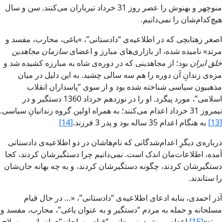
منوچهر و بهنوش‏ را عصر روز 31 خرداد تيرباران مى‌کنند. سن و سال
هيچ‌کدام‌شان را نمى‌دانيم.
اصغر زهتابچى که در اطلاعيه‌ى “‌دادستانى‌”، »ياغى، محارب، مفسد و
مرتد» ناميده شده، از بازارى‌هاى مبارز و اعضاى
سازمان مجاهدين
خلق ايران
بود؛ از مجاهدينى که در دوره‌‌ی شاه به مبارزه کشيده شد و
مزه‌ى زندانِ آن دوره را هم سه سالى چشيد. به اين دليل در ميان
مذهبيون سياسى شناخته شده بود و از سوى “‌پاسداران انقلاب
اسلامى‌”، مورد پيگرد. او را در نوزدهم خرداد 1360 دستگير و در
نيمروز 31 خرداد اعدام مى‌کنند؛ به همراه اولين گروه زندانيانِ سياسى.
[13]
به هنگام اعدام 35 ساله بود و پدر 3 فرزند.
[14]
درباره‌ى ديگرِ اعدام‌شدگانى که نام‌ها‌شان در دو اطلاعيه‌‌ى دادستانى
آمده، اطلاعات‌مان اندک است. نمى‌دانيم چرا دستگيرشان کردند، کجا
دستگير‌شان کردند، چگونه دستگيرشان کردند، و به چه بهانه جان‌شان
را ستاندند.
آذر احمدى، بنابه ادعاى اطلاعيه‌ى “‌دادستانى‌”، «… در حال قيام
مسلحانه و حمله به مردم‌ “دستگير و به عنوان ‌ياغى”، محارب، مفسد و
مرتد‌»
[15]
اعدام مى‌شود. نمى‌دانيم “‌قيام مسلحانه‌”‌ى انسانى بى‌سلاح