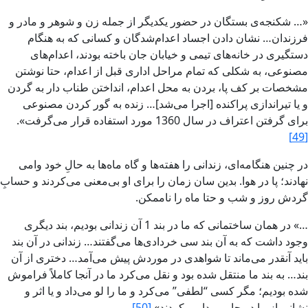
«… شکنجه‌ى بستگان در حضور يکديگر از جمله زن و شوهر و مادر و
فرزندان… نشان دادن اجساد اعدام‌شدگان و کسانى که به هنگام
دستگيرى در خانه‌هاى تيمى و خيابان جان باخته بودند، اعدام‌هاى
مصنوعى، به شکلى که تمام مراحل ادارى قبل از اعدام، حتا نوشتن
مشخصات بر کف پا، بردن به محل اعدام، انداختن طناب دار به گردن
و يا تيراندازى پراکنده [اجرا مى‌شد]… زنده به گور کردن مصنوعى
براى گرفتن اعتراف در سال 1360 مورد استفاده قرار مى‌گرفت‌».
[49]
در چنين هنگامه‌اى، زندانى را هفته‌ها و گاه ماه‌ها به حالِ خود وا‌مى
نهادند؛ پا در هوا‌. بدين سان زمان را براى او بى‌معنى مى‌کردند و حسابِ
گردش‏ روز و شب و حتا ماه را ناممکن.
…» در همان ساختمانى که ما در بند 1 آن زندانى بوديم، بند ديگرى
وجود داشت که به آن بند سى خردادى‌ها مى‌گفتند… زندانى در آن بند
بايد آنقدر مى‌ماند تا شواهدى در موردش‏ پيش‏ مى‌آمد… دخترى از آن
بند… به بند ما منتقل شده بود و نقل مى‌کرد ما در آنجا کاملاً فراموش‏
شده بوديم‌؛ مگر کسى “‌لطفى‌” مى‌کرد و ما را لو مى‌داد و يا اثر و
نشانى از ما در جایى پيدا مى‌کردند‌».
[50]