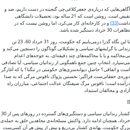
آگاهى‌هايى‌ که درباره‌ى جعفرکلاغى‌چى گنجينه در دست داريم، ضد و
نقيض‏ است. روشن ا‌ست که 21 ساله بود، تحصيلات دانشگاهى
داشت
[33]
و در کارخانه‌اى کار مى‌کرد، اما روشن نيست که در
تظاهرات 30 خرداد دستگير شده باشد.
با اين نگاه گذرا درمى‌يابيم که حکومت، روز 31 خرداد 60، 23 تن
زندانى با گرايش‏هاى سياسى و تشکيلاتى گوناگون را دستچين مى‌کند و
بى‌محاکمه و يا با محاکمه‌هاى چند دقيقه‌اى، به جوخه‌هاى اعدام
مى‌سپارد. انتخابِ چنين جمعِ ناهمگونى از زندانيان سياسى، آيا تصادفى
است و اتفاقى‌؟ حاصلِ ديوانه‌سرى‌هاى حکومتى در تنگنا‌؟ يا که آغازگر
دوره‌ی خفقانى‌ست فراگير‌؛ نخستين پژواک ناقوس‏ مرگى که به صدا
درآمده است؛ ناقوس‏ مرگ شيفتگان عدالت اجتماعى، مبارزان راه
آزادى و مخالفان استبداد.
II
کشتار زندانيان سياسى و دستگيرى‌هاى گسترده در روزهاى پس‏ از 30
خرداد، همچنان ادامه دارد. واکنش‏ مسلحانه‌ى
مجاهدين خلق
به حمله‌ى
بزرگِ حکومت، بهانه‌ى کشتارِ بى‌دريغ و بيش‏ از پيشِ هر آن کسى‌ست