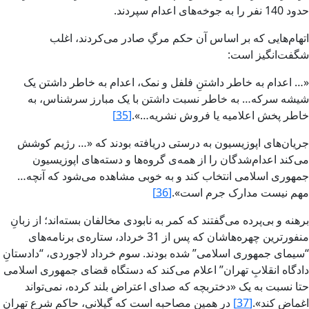
حدود 140 نفر را به جوخه‌هاى اعدام سپردند.
اتهام‌‌هايى که بر اساس‏ آن حکم مرگِ صادر مى‌کردند، اغلب
شگفت‌‌انگيز است‌:
«… اعدام به خاطر داشتنِ فلفل و نمک، اعدام به خاطر داشتن يک
شيشه سرکه… به خاطر نسبت داشتن با يک مبارز سرشناس‏، به
خاطر پخش‏ اعلاميه يا فروش‏ نشريه…».
[35]
جريان‌هاى اپوزيسيون به درستى دريافته بودند که «… رژيم کوشش‏
مى‌کند اعدام‌شدگان را از همه‌ى گروه‌ها و دسته‌هاى اپوزيسيون
جمهورى اسلامى انتخاب کند و به خوبى مشاهده مى‌شود که آنچه…
مهم نيست مدارک جرم است‌».
[36]
برهنه و بى‌پرده مى‌گفتند که کمر به نابودى مخالفان بسته‌اند؛ از زبانِ
منفورترين چهره‌هاشان که پس‏ از 31 خرداد، ستاره‌ى برنامه‌هاى
“‌سيماى جمهورى اسلامى” شده بودند. سوم خرداد لاجوردى، “‌دادستانِ
دادگاه‌ انقلابِ تهران‌” اعلام مى‌کند که دستگاه قضاى جمهورى اسلامى
حتا نسبت به يک «‌دختربچه که صداى اعتراض‏ بلند کرده، نمى‌تواند
اغماض‏ کند».
[37]
در همين مصاحبه است که گيلانى، حاکم شرع تهران