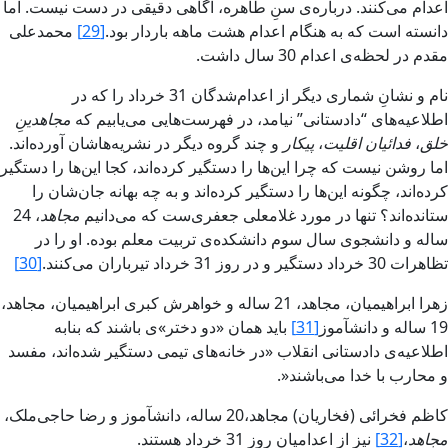
اعدام مى‌کنند. درباره‌ى سنِ طاهره، آگاهى دقيقى در دست نيست. اما
دانسته است که به هنگام اعدام هشت‌ ماهه باردار بود.
[29]
محمدعلى
مقدم در لحظه‌ى اعدام 30 سال داشت.
نام و نشانِ شمارى ديگر از اعدام‌شدگان 31 خرداد را که در
اطلاعيه‌هاى “‌دادستانى‌” نيامد، در فهرست‌هايى مى‌يابيم که
مجاهدينِ
خلق
،
فدائيان اقليت
،
پيکار
و چند گروه ديگر در نشريه‌هاشان آورده‌اند.
اما روشن نيست که چرا اين‌ها را دستگير کرده‌اند، کجا اين‌ها را دستگير
کرده‌اند، چگونه اين‌ها را دستگير کرده‌اند و به چه بهانه جان‌شان را
ستانده‌اند؟ تنها در مورد غلامعلى جعفرى‌ست که مى‌دانيم
مجاهد
، 24
ساله و دانشجوى سال سوم دانشکده‌ى تربيت معلم بوده. او را در
تظاهرات 30 خرداد دستگير و در روز 31 خرداد تيرباران مى‌کنند‌.
[30]
زهرا ابراهيميان، مجاهد، 21 ساله و خواهرش‏ کبرى ابراهيميان، مجاهد،
19 ساله و دانش‏آموز‌
[31]
بايد همان «دو دختر»ى باشند که بنابه
اطلاعيه‌ى دادستانى انقلاب «در خانه‌هاى تيمى دستگير شده‌اند، مفسد
و محارب با خدا مى‌باشند‌«.
کاظم فخرائى (‌فخاريان‌) مجاهد،20 ساله، دانش‏آموز و رضا حاجى‌ملک،
مجاهد‌
،
[32]
نيز از اعداميان روز 31 خرداد هستند.