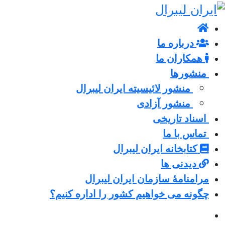
درباره ما
همکاران ما
منشورها
منشور لائیسیته ایران لیبرال
منشور آزادی
اسناد تاریخی
تماس با ما
کتابخانه ایران لیبرال
دیدنی ها
مرامنامۀ سازمان ایران لیبرال
چگونه می خواهیم کشور را اداره کنیم؟