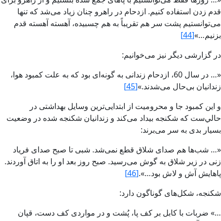
قدم زدن استفاده کنيم. ازدحام در راهرو چنان زياد مى‌شد که تنها
مى‌توانستيم پشت سر هم تقريباً به هم چسبيده، آهسته آهسته قدم
بزنيم…»
[44]
در گزارشى ديگر نيز مى‌خوانيم:
«… در سال 60، ازدحام زندانى به گونه‌اى بود که به علت کمبود هوا،
زندانيان بى‌حال مى‌شدند.»
[45]
و اين کمبود جا و محروميت از ابتدايى‌ترين وسايل بهداشتى در
حالي‌ست که شکنجه بيداد مى‌کند و زندانيان شکنجه شده در وضعيت
بسيار بدى به سر مى‌برند‌:
«… شب‌ها هم صداى شلاق قطع نمى‌شد. شبى تا صبح صداى فرياد
زنى در زير شلاق به گوش‏ مى‌رسيد. صبح روز بعد او را به اتاق آوردند.
پاهايش‏ آش‏ و لاش‏ بود…».
[46]
شکنجه‌، شکل‌هاى گوناگون دارد‌:
…» ضربات با کابل بر کف پا، پُشت و در مواردى کف دست، قپان