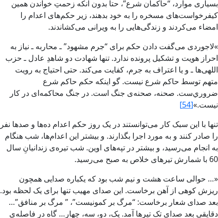
بسيارى موارد، “‌حاکمان شرع‌”، حتا بدون آنکه زحمتِ خواندن همين
کيفرخواست‌هاى مسخره را به خود بدهند، زير حکم‌هاى اعدام را
امضاء مى‌کردند و زندگى‌هایى را به ويرانى مى‌کشاندند.
»لاجوردى مى‌گفت دادن حکم براى “‌جرم مشهود” ـ‌ محاربه ‌ـ نياز به
احراز هويت و تشکيل پرونده ندارد. تنها شهادت دو شاهدِ عادل ـ ‌حزب
اللهى‌ها ‌ـ و يا اعتراف به جرم، کفايت مى‌کند. حتى احتياج به رويت
متهم توسط حاکم شرع نيست. گو اينکه حکم حاکم شرع
ضروري‌ست. صحنه، صحنه‌ى جنگ است. در جنگ محاکمه‌اى در کار
نيست‌.»
[54]
تنها با اين سبک کار مى‌توانستند در يک روز حکم اعدام ده‌ها و صدها نفر
را صادر کنند و به مورد اجرا بگذارند. و بيشتر اين اعدام‌ها، شب هنگام
به انجام مى‌رسيد، و بيشتر در تپه‌هاى اوين. شب تيره‌ى زندانيانِ سال
60 با شمارش‏ تيرهاى خلاص‏ به صبح مى‌رسيد.
«… حوالى ساعت هشت و نيم شب بود که يکباره صدايى همچون
ريزش‏ کوهى از آهن برخاست. اين صداى مهيب تنها براى يک لحظه بود.
بعد صداى شعار برخاست‌: “‌مرگ بر کمونيست‌”، ‌” مرگ بر منافق‌”…
دقايقى بعد صداى تک تيرها آمد. يک، دو، سه، چهار… گاه در فاصله‌ى