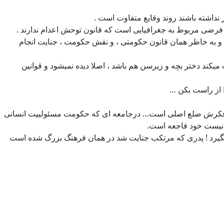
ت عصبانییت هر تصمیمی بگیرد مستمر تا انجام مرحله جنایت این قانون جلوی چشمش است به همین دلیل بالای 90 درصد و به خاطر همان قانون حکومتی ، و نقش حکومت ، جنایت انجام
ند دختر بچه و زیرسن هم باشد ، اصلا دیده نمیشود و قوانین
ا از راست بکن …
ت فکرش ضلع اصلی است… درجامعه ای که حکومت مسئولییت انسانی
ه نیست خود فاجعه است.
د میگیرد ! پدری که مرتکب جنایت شد در همان فرهنگ بزرگ شده است