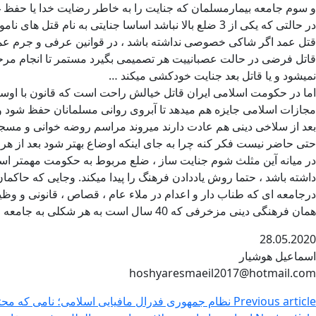
و سوم جامعه بیمارمسلمان که جنایت را به خاطر رضایت خدا یا حفظ غ
در حالتی که یکی از 3 ضلع بالا نباشد اساسا جنایتی به نام قتل های ناموسی نمیتواند رخ بدهد … در حالتی که قتلهای ناموسی میدانی برای مانور نداشته باشند روند وقایع متفاوت است .
قتل عمد اگر شاکی خصوصی نداشته باشد ، در قوانین عرفی و جرم عمومی حدود 10 الی 15 سال حبس بدون عفو شاملش است . این حالت فرضی مربوط به جغرافیایی است که 
نمیشود و یا قاتل بعد جنایت خودکشی میکند …
اما در حکومت اسلامی ایران قاتل خیالش راحت است که قانون با اوست
مجازات اسلامی جایزه هم میدهد تا آبروی روانی مسلمانان حفظ شود و 
بعد از سلاخی دینی هم عادت دارند میروند مراسم روضه خوانی و مسجد 
حتی حاضر نیست فکر کنه چرا به جای اینکه اوضاع بهتر شود بعد از هر
در میانه آین مثلث شوم جنایت ساز ، ضلع مربوط به حکومت مهمتر 
داشته باشد ، حتما روش یاددادن فرهنگ را پیدا میکند. وجایی که حاکم
درجامعه ای که طناب دار و اعدام در ملاء عام ، قصاص ، قانونی و وظی
همان فرهنگی دینی مزخرفی که 40 سال است به هر شکلی به جامعه ایران تزریق میشود .
28.05.2020
اسماعیل هوشیار
hoshyaresmaeil2017@hotmail.com
Previous article
نظام جمهوری فدرال مافیایی اسلامی؛ نامی که محتوای نظام اقتدارگر