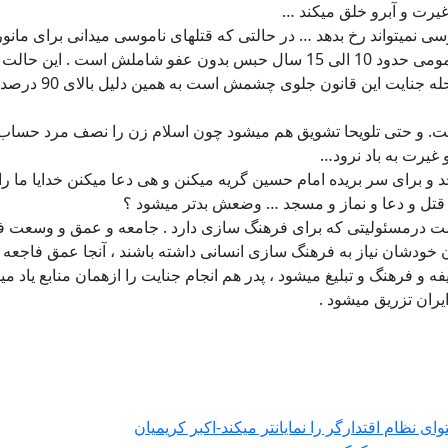
یرت و آبرو خلق میکند …
قانون توحش اعدام ندارند .
قاتل فرضی در حال
. و حتی تلویحا تشویق هم میشود چون اسلام زن را نصف مرد حساب میک
غیرت به باد نرود…
و برای سر بریده امام حسین گریه میکنن و هی دعا میکنن خدایا ما ر
 قتل و دعا و نماز و مسجد … وضعش بدتر میشود ؟
است درمسئولیتی که برای فرهنگ سازی دارد . جامعه و عمق و وسع
ان خودشان نیاز به فرهنگ سازی انسانی داشته باشند ، آنجا عمق فاجع
فه و فرهنگ و تبلیغ میشود ، پدر هم انجام جنایت را ازهمان منابع یا
 را نمایان‎تر میکند-اکبر کریمیان