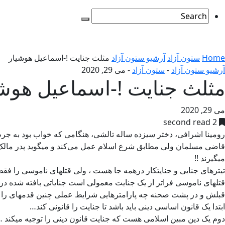
Home
ستون آزاد
آرشیو ستون آزاد
مثلث جنایت !-اسماعیل هوشیار
آرشیو ستون آزاد
-
ستون آزاد
-
می 29, 2020
مثلث جنایت !-اسماعیل هوشی
می 29, 2020
2 second read
رومینا اشرافی، دختر سیزده ساله تالشی، هنگامی که خواب بود به جرم
قاضی مسلمان ولی مطابق شرع اسلام عمل می‌کند و میگوید پدر مالک 
میگیرند !!
تیترهای جنایی و جنایتکار درهمه جا هست ، ولی قتلهای ناموسی را فقط
قتلهای ناموسی فراتر از یک جنایت معمولی است جنایاتی بافته شده در
قبلش و در پشت صحنه چه پارامترهایی شرایط عملی چنین قدمهای را ف
ابتدا یک قانون اساسی دینی باید باشد تا جنایت را قانونی کند…
دوم یک دین مبین اسلامی هست که جنایت قانون دینی را توجیه میکند 