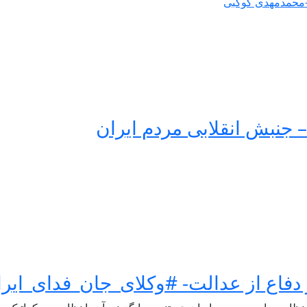
ه-محمدمهدی کوکبی
 جنبش انقلابی مردم ایران
فاع از عدالت- #وکلای_جان_فدای_ایرا