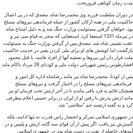
مدت زمان کوتاهی فروریخت.
در دوران سلطنت فرزند وی محمدرضا شاه، مصدق که در پی اعمال
حاکمیت ملی در همه ارکان کشور از جمله فرماندهی نیروهای مسلح
بود، خواهان گرفتن مسئولیت وزارت جنگ شد و به دلیل امتناع شاه،
در تیرماه 1331 استعفا کرد. استعفایی که منجر به قیام سی تیر و
عقب نشینی شاه شد. مصدق پس از گرفتن وزارت جنگ به مسئولیت
بازگشت اما کوشش های او برای ملی کردن یعنی در خدمت حاکمیت
ملت قرار دان این نیروها و تصفیه آنها از افراد فاسد، با قتل محمود
افشارطوس رئیس شهربانی دولت ملی و کودتای 28 مرداد ناکام ماند.
پس از کودتا، محمدرضا شاه نیز مانند رضاشاه اداره کل امور و
فرماندهی نیروهای مسلح را در اختیار گرفت و نیروهای مسلح
همچنان قائم به فرد باقی ماندند تا در آخر ارتش تحت فرمان او نیز
مانند ارتش پدرش با رفتن او از ایران در برابر خمینی اعلام بیطرفی
کرد و به گفته ارتشبد جم “متلاشی” شد.
در جمهوری اسلامی تمرکز و انحصار راس قدرت نه تنها ادامه، بلکه
گسترش نیز یافت. اگر پیش از آن قوای سه گانه، ارتش و پلیس و در
آمدهای حاصله از نفت در دست شاه بود، در جمهوری اسلامی