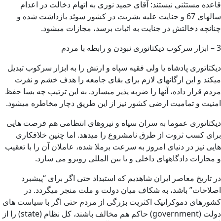
قاعده مستثنی نیستند: آقای حمید نوری به اتهام دخالت در اعدام
سالهای 67 و جنایت علیه بشریت در کشور سوئد بازداشت شده و
چنانچه دخالتش در جنایت به اثبات برسد، مجازات میشود.
3 – ابزار سرکوب دیکتاتوری نبودن و رابطه با مردم
دیکتاتوری پادشاه یا ولی فقیه سپاه و ارتش را به ابزار سرکوب تبدیل
میکند و این ارگانهای لازم برای بقای جامعه را هدف خشم و نفرت
مردم قرار داده، آنها را ضربه پذیر میسازد. به این ترتیب چه بسا حفظ
امنیت و تمامیت ارضی کشور نیز از این طریق دچار مخاطره میشود.
دیکتاتوری عموما به سران سپاه و نیروهای انتظامی هم فرصت هایی
برای کسب ثروت از طرق نامشروع را میدهد. اما چنین خلافکاری
هایی نیز در دنیای امروز به سرعت برملا شده، عاملان آن را با تعقیب
و مجازات دادگاههای داخلی و یا بین المللی روبرو می سازد.
در تاریخ معاصر ایران شاهدیم که استبداد حتی اگر برای “پیشبرد
اصلاحات” باشد، به شکاف میان دولت و ملت منجر میگردد. در
کشورهای دموکراتیک اکثریت بزرگی از مردم حتی اگر با سیاست های
دولت (government) حاکم هم مخالف باشند، کل نظام (state) را از