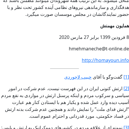
منحل میشوند. به این ترتیب همه شهروندان میتوانند مطمئن باشند که
هدفگذاری و سازماندهی نیروهای نظامی آینده کشور تحت نظر و با
حضور نمایندگانشان در مجلس موسسان صورت میگیرد.
همایون مهمنش
8 فرودین 1399 برابر 27 مارس 2020
hmehmaneche@t-online.de
http://homayoun.info
[1]
گفت‌وگو با آقای
حبیب لاجوردی
[2]
ارتش کنونی ایران در این فهرست نیست. عدم شرکت در امور
سیاسی و سرکوب مردم و اینکه پرسنل ارتش در مواردی به نفع مردم
آسیب دیده وارد عمل شده و یکبار هم با ایستادن کنار هم عبارت
“ارتش فدای ملت” را نمایش دادند و همچنین عدم شرکت بدنه ارتش
در فساد حکومتی، مورد قدردانی و احترام عموم است.
[3]
نمونه ای از علاقه مردم در کشورهای دموکراتیک به ارتش و پلیس: