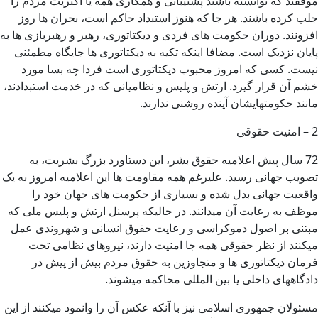
موفقند که توانسته باشند پشتیبانی و همکاری همه یا اکثریت مردم را
جلب کرده باشند. هر جا که هنوز استبداد حاکم است، بحران ها روز
افزونند. دوران حکومت های فردی و دیکتاتوری، رهبر و رهبربازی ها به
پایان نزدیک است. مضافا اینکه تکیه به دیکتاتوری ها جایگاه مطمئنی
نیست. کسی که امروز محبوب دیکتاتوری است فردا چه بسا مورد
خشم آن قرار گیرد. ارتش و پلیس و نظامیانی که در خدمت استبدادند،
مانند حکومتهایشان آینده روشنی ندارند.
2 – امنیت حقوقی
72 سال پیش اعلامیه حقوق بشر، این دستاورد بزرگ بشریت، به
تصویب جهانی رسید. علیرغم همه مقاومت ها این اعلامیه امروز به یک
واقعیت جهانی بدل شده و بسیاری از حکومت های جهان خود را
موظف به رعایت آن میدانند. در حالیکه پرسنل ارتش و پلیس ملی که
مبتنی بر اصول دموکراسی و رعایت حقوق انسانی و شهروندی عمل
میکنند از نظر حقوقی همه جا امنیت دارند، نیروهای نظامی تحت
فرمان دیکتاتوری ها و متجاوزین به حقوق مردم بیش از پیش در
دادگاههای داخلی یا بین المللی محاکمه میشوند.
مسئولان جمهوری اسلامی نیز با آنکه عکس آن را وانمود میکنند از این