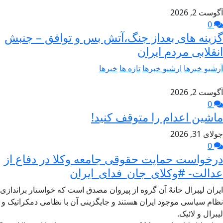
آگوست 2, 2026
0
گزینه های بعداز جنگ،آتش بس و توافق – جنبش
انقلابی مردم ایران
آرشیو خبرها
ارشیو خبرها
تازه ها
خبرها
آگوست 2, 2026
0
ماشین اعدام را متوقف کنید!
جولای 31, 2026
0
درخواست حمایت حقوقی جامعه وکلا در دفاع از
عدالت- #وکلای_جان_فدای_ایران
ایران لیبرال خانهٌ آن گروه از پیروان مصدق است که خواستار براندازی
نظام سیاسی موجود ایران هستند و جایگزینی آن با نظامی دمکراتیک و
لیبرال و لائیک.