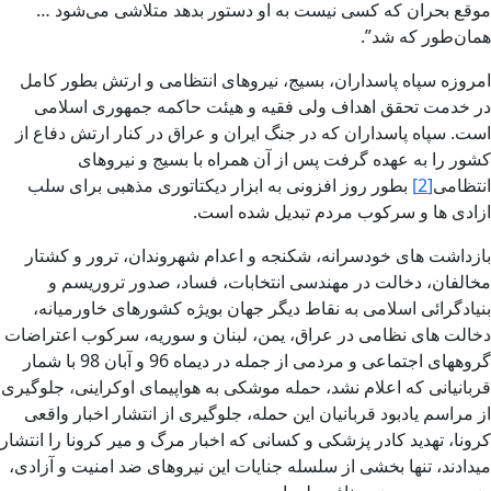
موقع بحران که کسی نیست به او دستور بدهد متلاشی می‌شود …
همان‌طور که شد”.
امروزه سپاه پاسداران، بسیج، نیروهای انتظامی و ارتش بطور کامل
در خدمت تحقق اهداف ولی فقیه و هیئت حاکمه جمهوری اسلامی
است. سپاه پاسداران که در جنگ ایران و عراق در کنار ارتش دفاع از
کشور را به عهده گرفت پس از آن همراه با بسیج و نیروهای
انتظامی
[2]
بطور روز افزونی به ابزار دیکتاتوری مذهبی برای سلب
ازادی ها و سرکوب مردم تبدیل شده ‌است.
بازداشت های خودسرانه، شکنجه و اعدام شهروندان، ترور و کشتار
مخالفان، دخالت در مهندسی انتخابات، فساد، صدور تروریسم و
بنیادگرائی اسلامی به نقاط دیگر جهان بویژه کشورهای خاورمیانه،
دخالت های نظامی در عراق، یمن، لبنان و سوریه، سرکوب اعتراضات
گروههای اجتماعی و مردمی از جمله در دیماه 96 و آبان 98 با شمار
قربانیانی که اعلام نشد، حمله موشکی به هواپیمای اوکراینی، جلوگیری
از مراسم یادبود قربانیان این حمله، جلوگیری از انتشار اخبار واقعی
کرونا، تهدید کادر پزشکی و کسانی که اخبار مرگ و میر کرونا را انتشار
میدادند، تنها بخشی از سلسله جنایات این نیروهای ضد امنیت و آزادی،