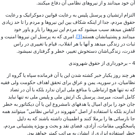
آن خود میدانند و از نیروهای نظامی آن دفاع میکنند.
التزام ارتشیان و پرسنل پلیس به رعایت قوانین دموکراتیک و رعایت
حقوق مردم، جدا از اینکه شکاف بین این نیروها و مردم را تا حد زیادی
کاهش میدهد سبب میشود که مردم این نیروها را یار و یاور خود
میدانند و پشتیبانشان هستند
[3]
. امری که به پرسنل این نیروها امنیت و
ثبات در زندگی میدهد و آنها با هر انقلاب، قیام یا تغییری در راس
قدرت، زندگی‌اشان دستخوش تغییر، خطر و گرفتاری نمیشود.
4 – برخورداری از حقوق شهروندی
هر چند روز یکبار خبر کشته شدن این یا آن فرمانده سپاه یا گروه از
نظامیان، در سوریه، یمن و عراق برای تحقق اهداف حکومت ولی فقیه
که نه تنها هیچ ارتباطی با منافع ملی ایران ندارد بلکه با آن در تضاد
کامل است، میرسد. پرسنل یک ارتش ملی و پلیس ملی نه تنها نباید
جان خود را برای امیال یا هدفهای نامشروع این یا آن دیکتاتور به خطر
اندازند بلکه با استفاده از اصل “شهروند در لباس نظامی” میتوانند همه
جا نارسائی ها را برملا کنند و اطمینان داشته باشند که به دلیل
پاسخگویی مقامات، آزادی، فضای نقد و بحث و بویژه پشتیبانی مردم،
خطر استفاده ابزاری از ایشان به مراتب کمتر خواهد بود.