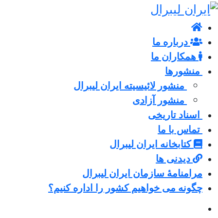
درباره ما
همکاران ما
منشورها
منشور لائیسیته ایران لیبرال
منشور آزادی
اسناد تاریخی
تماس با ما
کتابخانه ایران لیبرال
دیدنی ها
مرامنامۀ سازمان ایران لیبرال
چگونه می خواهیم کشور را اداره کنیم؟