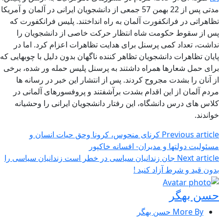
مدتی پس از 22 بهمن 57 جمعی از دانشجویان ایرانی در آلمان و آمریکا
تظاهراتی در فرانکفورت آلمان به راه انداختند. پلیس فرانکفورت که
پس از سقوط حکومت شاه انتظار حرکت خاصی از دانشجویان را
نداشت، تعداد کمی پرسنل برای هدایت تظاهرات اعزام کرد. اما در
پایان تظاهرات دانشجویان تظاهر کننده ناگهان بدون دلیل با چوبهایی که
برای حمل شعارها همراه داشتند به پرسنل پلیس حمله ور شده، برخی
از آنان را بشدت مجروح کردند. پس از انتشار این خبر در رسانه ها
مردم آلمان از این اقدام بشدت برآشفتند و پروفسورهای آلمانی در
کلاس های درس دانشگاه، این رفتار دانشجویان ایرانی را وحشیانه
خواندند.
Previous article
کرنای منحوس، کرونا وحق حیات انسان و
مسئولیت دولتها و مدیران- افسانه خاکپور
Next article
جان زندانیان سیاسی در خطر است زندانیان سیاسی را
بدون قید و شرط آزاد کنید !
حسن بهگر
More By حسن بهگر