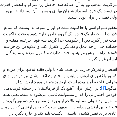
مرکزیت مذهب نیز به آن اضافه شد. حاصل این تمرکز و انحصار قدرت
در دست یک فرد، استبداد شاهان پهلوی و پس از آن استبداد خونین‌تر
ولی فقیه در ایران بوده است.
تحقق دموکراسی یا حاکمیت ملت در ایران منوط به اینست که منابع
قدرت از انحصار یک فرد یا یک گروه خاص خارج شود و تحت حاکمیت
ملت قرار گیرد. دین از حکومت جدا گردد، سه قوه اجرائیه، مقننه و
قضائیه جدا از هم عمل و یکدیگر را کنترل کنند و علاوه بر این هر سه
قوه همراه با ارتش و پلیس، تحت نظارت و کنترل مردم و نمایندگان
ایشان قرار گیرند.
انحصار و تمرکز قدرت در دست شاه یا ولی فقیه نه تنها برای مردم و
کشور بلکه برای ارتش و پلیس و انجام وظائف ایشان نیز در دورانهای
بحرانی فاجعه آمیز بوده است. ارتشبد جم در مورد ارتش شاه
میگوید
[1]
: در ارتش ایران “هیچ یک از فرماندهان در حیطه فرماندهی
خودش اختیاراتی را که از مسئولیت ناشی می‌شود نداشت. یعنی همه
مسئول بودند ولی مسلوب‌الاختیار و باید از مقام بالاتر دستور بگیرند و
نتیجة چنین ارتشی پیداست … بدیهی است که چنین ارتشی که در زمان
عادی برای نفس‌کشیدن بایستی انگشت بلند کند و اجازه بگیرد در