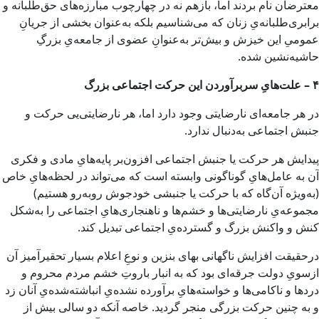
معترضان نام بردند اما، بازهم نه در چهارچوب مبارزه‌های حق‌طلبانه و
برابری‌طلبانه‌یِ زنان که می‌شناسیم بلکه به‌عنوان بخشی از جریانِ
عمومیِ این خیزش و بیش‌تر به‌عنوانِ عضوی از جامعه‌یِ بزرگِ
حاشیه‌نشین شده.
۴ – علت‌هایِ سربرآوردن این حرکت اجتماعی بزرگ
در هر جامعه‌ای نارضایتی وجود دارد اما، هر نارضایتی‌یی حرکت و
جنبش اجتماعی به‌دنبال ندارد.
پیدایش هر حرکت یا جنبش اجتماعی افزون‌بر پایه‌هایِ مادی و فکری
آن به عامل‌هایِ گوناگونی وابسته است که می‌تواند در لحظه‌هایِ خاص
(به‌ویژه آن‌گاه ‌که با حرکت یا جنبشی خودجوش روبه‌رو هستیم)
مجموعه‌یِ نارضایتی‌ها و خشم‌ها و ناهنجاری‌هایِ اجتماعی را به‌شکل
کنش و واکنش بزرگ و گسترده‌یِ اجتماعی تبدیل کند.
درحقیقت افزایش ناگهانی بهای بنزین و نوعِ اعلام بسیار تحقیرآمیز آن
ازسویِ دولت جرقه‌ای بود که به انبار باروتِ خشم مردم محروم و
دردها و ناکامی‌ها و خواسته‌هایِ برآورده نشده‌یِ انباشته‌شده‌یِ آنان زد
و به چنین حرکت بزرگی منجر گردید. خاصه آنکه دو سالی بیش از