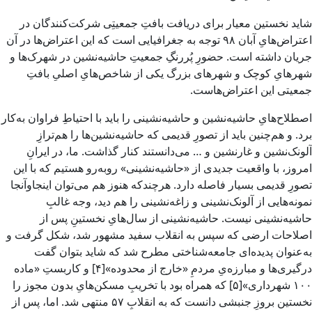
شاید نخستین معیار برای دریافت بافتِ جمعیتِی شرکت‌کنندگان در
اعتراض‌هایِ آبان ۹۸ توجه به جغرافیایی است که این اعتراض‌ها در آن
جریان داشته است. حضورِ پُررنگِ جمعیتِ حاشیه‌نشین در شهرک‌ها و
شهرهایِ کوچک و شهرهای بزرگ یکی از شاخص‌هایِ اصلیِ بافتِ
جمعیتی این اعتراض‌هاست.
اصطلاح‌هایِ حاشیه‌نشین و حاشیه‌نشینی را باید با احتیاطِ فراوان به‌کار
برد. و هم‌چنین باید از تصورِ قدیمی که حاشیه‌نشین‌ها را هم‌ترازِ
آلونک‌نشین و غارنشین و … می‌دانستند کنار گذاشت. ما، در ایرانِ
امروز، با واقعیت جدیدی از «حاشیه‌نشینی» روبه‌رو هستیم که با این
تصورِ قدیمی بسیار فاصله دارد. هرچندکه هنوز هم می‌توان اینجاوآنجا
نمونه‌هایی از آلونک‌نشینی و زاغه‌نشینی را هم دید،‌ وجه غالبِ
حاشیه‌نشینی نیست. حاشیه‌نشینی از سال‌هایِ نخستینِ پس از
اصلاحات ارضی که سپس به انقلاب سفید مشهور شد، شکل گرفت و
به‌عنوان ‌پدیده‌ای جامعه‌شناختی مطرح شد که شاید بتوان گفت
درگیری‌ها و مبارزه‌یِ مردمِ «خارج از محدوده»[۴] و کاربستِ «ماده‌
۱۰۰ شهرداری»[۵] که همراه بود با تخریبِ مسکن‌هایِ بدون مجوز را
نخستین بروزِ جنبشی دانست که به انقلابِ ۵۷ منتهی شد. اما، پس از