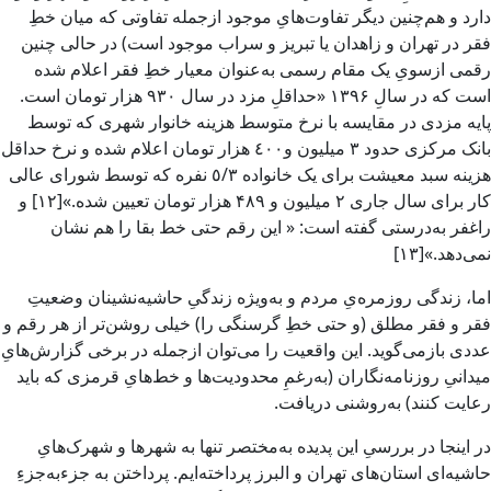
دارد و هم‌چنین دیگر تفاوت‌هایِ موجود ازجمله تفاوتی که میان خطِ
فقر در تهران و زاهدان یا تبریز و سراب موجود است) در حالی چنین
رقمی ازسویِ یک مقام رسمی به‌عنوان معیار خطِ فقر اعلام شده
است که در سالِ ۱۳۹۶ «حداقلِ ‌مزد در سال ٩٣٠ هزار تومان است.
پایه مزدی در مقایسه با نرخ متوسط هزینه خانوار شهری که توسط
بانک مرکزی حدود ٣ میلیون و٤٠٠ هزار تومان اعلام شده و نرخ حداقل
هزینه سبد معیشت برای یک خانواده ٥/٣ نفره که توسط شورای عالی
کار برای سال جاری ۲ میلیون و ۴۸۹ هزار تومان تعیین شده.»[۱۲] و
راغفر به‌درستی گفته است: « این رقم حتی خط بقا را هم نشان
نمی‌دهد.»[۱۳]
اما، زندگی روزمره‌یِ مردم و به‌ویژه زندگیِ حاشیه‌نشینان وضعیتِ
فقر و فقر مطلق (و حتی خطِ گرسنگی را) خیلی روشن‌تر از هر رقم و
عددی بازمی‌گوید. این واقعیت را می‌توان ازجمله در برخی گزارش‌هایِ
میدانیِ روزنامه‌نگاران (به‌رغمِ محدودیت‌ها و خط‌هایِ قرمزی که باید
رعایت کنند) به‌روشنی دریافت.
در اینجا در بررسیِ این پدیده به‌مختصر تنها به شهرها و شهرک‌هایِ
حاشیه‌ای استان‌های تهران و البرز پرداخته‌ایم. پرداختن به جزءبه‌جزءِ