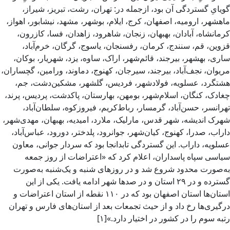
گویایِ گستردگی آن بود، ازجمله در: تهران، رشت، تبریز، شیراز،
ماهشهر، ارومیه، اصفهان، کرج، ایلام، بوشهر، مشهد، نیشابور، اهواز،
کرمانشاه، آبادان، بهبهان، زنجان، شاهرود، زاهدان، فسا، کازرون،
قزوین، قم، سنندج، کرمان، رفسنجان، یاسوج، گرگان، خرم‌آباد،
ساری، بهشهر، بیرجند، قائم‌شهر، اراک، ساوه، یزد، شهریار، بوکان،
مریوان، نجف‌آباد، بیرجند،‌ سیرجان، کهنوج، دماوند، ورامین، گچساران،
هشتگرد، عسلویه، فولادشهر، فردیس، گلشهر، مشکین‌دشت، جم،
چغادک، کنگان، اسلام‌شهر، بومهن، بهارستان، پاکدشت، پردیس، پرند،
تهرانسر، حسن‌آباد، گرمسار، رباط‌کریم، فیروزکوه، سلطان‌آباد،
شهرک اندیشه، شهر قدس، مارلیک، ملارد، امیدیه، بهبهان، مهدی‌شهر،
داراب، صدرا، کهنوج، کیان‌شهر، جوانرود، پلدختر، دورود، عباس‌آباد،
عسلویه، داراب. این گستردگی تابدانجا بود که سردار جوانی، معاون
سیاسی سپاه پاسداران، اعلام کرد که «اعتراضات از روز جمعه
به‌صورت محدود شروع شد و در روزهای شنبه و یک‌شنبه به‌صورت
گسترده و در ۲۹ استان و در صدها شهر ادامه یافت. یکی از این
استان‌ها استان اصفهان بود که در ۱۱۰ نقطه از استان اعتراضات و
درگیری‌ها رخ داد و از حیث تجمعات بعد از استان‌های فارس و تهران
رتبه سوم را در کشور در اختیار دارد.»[۱]