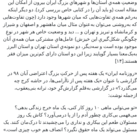
وضعیتِ همه‌یِ استان‌ها و شهرهایِ بزرگ ایران بیرون از امکان‌ این
مقاله است (و باید آن را در کتابی خاص بررسی کرد). دو دیگر اینکه
به‌رغم همه‌یِ تفاوت‌هایی که میان شهرها وجود دارد (چون تفاوت‌هایی
که به‌روشنی می‌توان به‌عنوان مثال میان ماهشهر و اصفهان و شیراز
و کرمانشاه و تبریز و تهران و … دید و وضعیت خاص هر شهر در نوعِ
چگونگیِ شکل‌گیریِ این خیزش) عامل‌هایِ مشترکی میان همه‌یِ آنان
موجود بوده است و سه‌دیگر، دو نمونه‌یِ استان تهران و استان البرز
به‌یک‌معنا بسیار گویایند زیرا این دو استان دارای کم‌ترین میزان فقر
هستند.[۱۴]
«روزنامه ایران» یک هفته پس از حرکتِ بزرگ اعتراضی آبان ۹۸ در
گزارشی با عنوان «یک هفته پس از ناآرامی‌ها، در حاشه کرج چه
می‌گذرد؟» در گزارشی به‌قلمِ گزارش‌گرِ خود، ترانه بنی‌یعقوب،
ازجمله نوشت:
«تو می‌توانی ماهی ۱۰ روز کار کنی، یک ماه خرج زندگی بدهی؟
می‌فهمی بی‌کاری چطور آدم را از پا درمی‌آورد؟ کاش یک روز
مسئولان طعم این بیکاری و نداری را می‌چشیدند تا درک‌مان کنند. یک
مسئول می‌تواند یک ماه حقوق نگیرد؟ انصاف هم خوب چیزی است.»