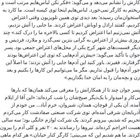
کارش را نشانم می‌دهد و می‌گوید: «فکر نکن لباس‌هایم مرتب است و
ریختم به کارگر نمی‌خورد. لباس‌هایم اینجا توی کیسه است. ما کارد به
استخوان‌مان رسیده؛ بعد دیدی توی همین تلویزیون وقتی اعتراض
کردیم، گفتند اراذل و اوباش اعتراض کردند. ما جایی را آتش نزدیم،
آتش نمی‌زنیم اما اعتراض کردیم تا کسی بالاخره ما را درک کند.» چند
روزی بیش‌تر از اعتراض به گرانی بنزین نمی‌گذرد و ملارد، فردیس و
دیگر قسمت‌های شهر کرج یکی از محل‌های اعتراض جمعی بود. پسر
جوان با تأکید می‌گوید: «بیش‌تر آدم‌هایی که توی این اعتراض‌ها بودند
گرفتارند، فقیرند. باور کنید این آدم‌ها جایی را آتش نزدند؛ ما اصلاً این
جور آدم‌ها را قبول نداریم. مگر ما می‌توانیم این کارها را بکنیم و بعد
زن و بچه‌مان را به امان خدا بگذاریم.»
پسر جوان چند تا از همکارانش را معرفی می‌کند همان‌ها که بارها
بی‌کار و امیدوار با یک‌دیگر صبح‌شان را شب کرده‌اند: «این آقا از ایلام
آمده، آن یکی از قوچان، همدان، شیروان، خرم آباد… من خودم از
آذربایجان شرقی آمده‌ام. توی شرکت صنعتی صفادشت کار می‌کردم
تحریم که شدیم، بیرونم کردند. یک شرکت لوازم خانگی بود؛ سه سالی
هست اخراجم کرده‌اند. نیروها را رساندند به ۲۰ نفر و کلی آدم را بیرون
کردند. ما هم شدیم این که می‌بینی؛ کارگر کنار خیابان.» هر کدام ماهی