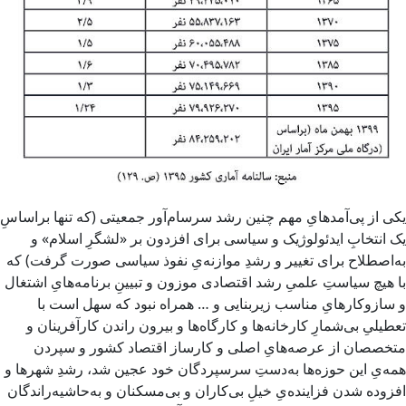
یکی از پی‌آمدهایِ مهم چنین رشد سرسام‌آور جمعیتی (که تنها براساسِ
یک انتخابِ ایدئولوژیک و سیاسی برای افزدون بر «لشگرِ اسلام» و
به‌اصطلاح برای تغییر و رشدِ موازنه‌یِ نفوذ سیاسی صورت گرفت) که
با هیچ سیاستِ علمیِ رشد اقتصادی موزون و تبیینِ برنامه‌هایِ اشتغال
و سازوکارهایِ مناسب زیربنایی و … همراه نبود که سهل است با
تعطیلیِ بی‌شمارِ کارخانه‌ها و کارگاه‌ها و بیرون راندن کارآفرینان و
متخصصان از عرصه‌هایِ اصلی و کارساز اقتصاد کشور و سپردن
همه‌یِ این حوزه‌ها به‌دستِ سرسپردگان خود عجین شد، رشدِ شهرها و
افزوده شدن فزاینده‌یِ خیلِ بی‌کاران و بی‌مسکنان و به‌حاشیه‌راندگان