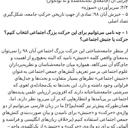
چرایی آن (جامعه‌یِ تکه‌تکه‌شده و نه توده‌وار)
۴/۴: سربرآوردنِ «سوژه»
۵ – خیزش آبان ۹۸: نمادی از جهتِ تاریخیِ حرکتِ جامعه، شکل‌گیریِ
تضاد اصلی
۱ – چه نامی می‌توانیم برای این حرکت بزرگ اجتماعی انتخاب کنیم؟
حرکت یا جنبش اجتماعی؟
از منظرِ جامعه‌شناختی این حرکت بزرگ اجتماعیِ آبان ۹۸ را نمی‌توان
به‌معنایِ واقعیِ کلمه «جنبش» نامید که البته به‌هیچ‌رو از اهمیت و
جای‌گاهِ آن نمی‌کاهد. همواره میان جامعه‌شناسان و نظریه‌پردازانِ
علوم اجتماعی بر سرِ تعریفِ کُنش‌هایِ جمعیِ اجتماعی به‌عنوانِ
«جنبشِ اجتماعی» نظرهایِ بسیار متفاوت و بحث‌ها و جدل‌هایِ
فراوانی وجود داشته و دارد. این بحث‌ها نه یک‌مجادله‌یِ لغوی که
سرشتی جامعه‌شناختانه دارند که افزون‌بر ارزیابیِ علمیِ پدیده‌هایِ
اجتماعی بر پی‌آمدها و انتظارهایِی که بر آن می‌رود نظر دارند. اما،
همان‌طورکه پیش‌تر نیز گفته‌ایم[۲] ما در زبان فارسی می‌توانیم از دو
واژه‌یِ «حرکت» و «جنبش» برای نامیدن و بیانِ ‌صورت‌بندیِ کنش‌هایِ
جمعیِ اجتماعی استفاده کنیم (برخلافِ زبان‌های انگلیسی و فرانسه و
آلمانی که برای دو واژه‌یِ «حرکت» و «جنبش» از یک‌‌‌کلمه‌یِ واحد –