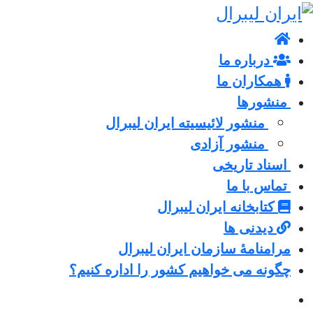
درباره ما
همکاران ما
منشورها
منشور لائیسیته ایران لیبرال
منشور آزادی
اسناد تاریخی
تماس با ما
کتابخانه ایران لیبرال
دیدنی ها
مرامنامۀ سازمان ایران لیبرال
چگونه می خواهیم کشور را اداره کنیم؟