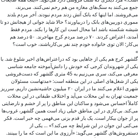
جمع می‌کنند به سنگ‌های مغازه من هم رحم نمی‌کنند. می‌برند،
می‌فروشند. اما اینها که بانک آتش زدند مردم نبودند. آخر مردم بلدند
مموری دوربین‌های بانک را دربیاورند؟ حالا شاید جوانی از هیجانش دو تا
شیشه شکسته باشد اما محال است این کارها را بکند. مردم فقط
آمدند، اعتراض کردند. ۷۰ درصد مردم کرج مهاجرند. ۵۰ درصد هم
بی‌کار؛ الان توی خانواده خودم چند نفر بی‌کارباشند، خوب است؟
»
گلشهر کرج هم یکی از جاهایی بود که دراعتراض‌های اخیر شلوغ شد. با
یکی از شهروندان کرجی که خودش را دانش‌آموخته جامعه شناسی
معرفی می‌کند، سری می‌زنیم به 45 متری گلشهر که دست‌فروشی
یکی از شغل‌های اصلی در این منطقه است: «مدتهاست مسئولان
شهری اعلام می‌کنند ما در ایران ۲۰ میلیون حاشیه‌نشین داریم. سرریز
جمعیت تهران به این محلات می‌آید و اختلاف طبقاتی در این محلات
کاملاً احساس می‌شود و ساکنان این مناطق را پر از خشم و نارضایتی
می‌کند. بی‌کاری در این مناطق خیلی زیاد است همین گلشهر، غروب‌ها
پر از جوان بیکار است. یک بار قدم بزنی می‌فهمی چه خبر است. فکر
می‌کنی این جوان در این شرایط چه می‌کند؟» … یکی از
دستفروش‌های گلشهر می‌گوید: «آرزوی ما این است که ما را ببینند.