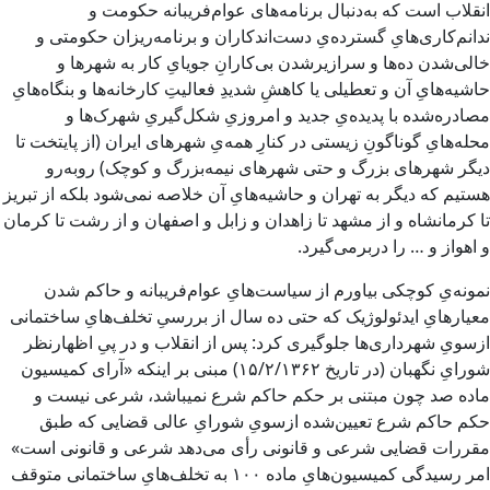
انقلاب است که به‌دنبال برنامه‌های عوام‌فریبانه حکومت و
ندانم‌کاری‌هایِ گسترده‌یِ دست‌اندکاران و برنامه‌ریزان حکومتی و
خالی‌شدن ده‌ها و سرازیرشدن بی‌کارانِ جویای‌ِ کار به شهرها و
حاشیه‌هایِ آن و تعطیلی یا کاهشِ شدیدِ فعالیتِ کارخانه‌ها و بنگاه‌هایِ
مصادره‌شده با پدیده‌یِ جدید و امروزیِ شکل‌گیریِ شهرک‌ها و
محله‌هایِ گوناگونِ زیستی در کنارِ همه‌یِ شهرهای ایران (از پایتخت تا
دیگر شهرهای بزرگ و حتی شهرهای نیمه‌بزرگ و کوچک) روبه‌رو
هستیم که دیگر به تهران و حاشیه‌هایِ آن خلاصه نمی‌شود بلکه از تبریز
تا کرمانشاه و از مشهد تا زاهدان و زابل و اصفهان و از رشت تا کرمان
و اهواز و … را دربرمی‌گیرد.
نمونه‌یِ کوچکی بیاورم از سیاست‌هایِ عوام‌فریبانه‌ و حاکم شدن
معیارهایِ ایدئولوژیک که حتی ده سال از بررسیِ تخلف‌هایِ ساختمانی
ازسویِ شهرداری‌ها جلوگیری کرد: پس از انقلاب و در پیِ اظهارنظر
شورایِ نگهبان (در تاریخ ۱۵/۲/۱۳۶۲) مبنی بر اینکه «آرای کمیسیون
ماده صد چون مبتنی بر حکم حاکم شرع نمیباشد، شرعی نیست و
حکم حاکم شرع تعیین‌شده ازسویِ شورایِ عالی قضایی که طبق
مقررات قضایی شرعی و قانونی رأی می‌دهد شرعی و قانونی است»
امر رسیدگی کمیسیون‌هایِ ماده ۱۰۰ به تخلف‌هایِ ساختمانی متوقف