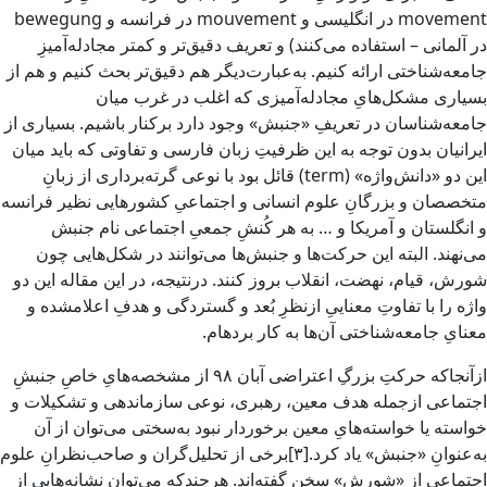
movement در انگلیسی و mouvement در فرانسه و bewegung
در آلمانی – استفاده می‌کنند) و تعریف دقیق‌تر و کمتر مجادله‌آمیزِ
جامعه‌شناختی ارائه کنیم. به‌عبارت‌دیگر هم دقیق‌تر بحث کنیم و هم از
بسیاری مشکل‌هایِ مجادله‌آمیزی که اغلب در غرب میان
جامعه‌شناسان در تعریفِ «جنبش» وجود دارد برکنار باشیم. بسیاری از
ایرانیان بدون توجه به این ظرفیتِ زبان فارسی و تفاوتی که باید میان
این دو «دانش‌واژه» (term) قائل بود با نوعی گرته‌برداری از زبانِ
متخصصان و بزرگانِ علوم انسانی و اجتماعیِ کشورهایی نظیر فرانسه
و انگلستان و آمریکا و … به هر کُنشِ جمعیِ اجتماعی نام جنبش
می‌نهند. البته این حرکت‌ها و جنبش‌ها می‌توانند در شکل‌هایی چون
شورش، قیام، نهضت، انقلاب بروز کنند. درنتیجه، در این مقاله این دو
واژه را با تفاوتِ معناییِ ازنظرِ بُعد و گستردگی و هدفِ اعلامشده و
معنایِ جامعه‌شناختی آن‌ها به کار بردهام.
ازآنجاکه حرکتِ بزرگِ اعتراضی آبان ۹۸ از مشخصه‌هایِ‌ خاصِ جنبشِ
اجتماعی ازجمله هدف معین، رهبری، نوعی سازماندهی و تشکیلات و
خواسته‌‌ یا خواسته‌هایِ معین برخوردار نبود به‌سختی می‌توان از آن
به‌عنوانِ «جنبش» یاد کرد.[۳]برخی از تحلیل‌گران و صاحب‌نظرانِ علوم
اجتماعی از «شورش» سخن گفته‌اند. هرچندکه می‌توان نشانه‌هایی از