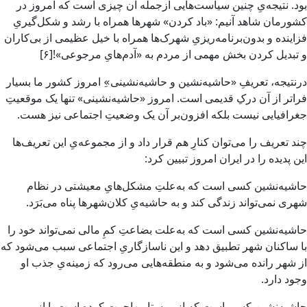
بود. نتیجه‌یِ چنین سیاست‌هایی ازجمله آن چیزی است که امروز در
کشورمان شاهد آنیم: «باد کردن» شهرها همراه با رشد و شکل‌گیریِ
فزاینده و بدون‌برنامه‌ریزیِ شهرک‌ها همراه با خیل عظیمی از بی‌کاران
و تبدیل کردن بخش مهمی از مردم به «آدم‌هایِ مرجوعی»![۶]
درنتیجه، تعریفِ «حاشیه‌نشین و حاشیه‌نشینی»ِ امروز کشور ما بسیار
فراتر از آن درکِ قدیمی است. امروز «حاشیه‌نشینی» تنها یک موقعیتِ
جغرافیایی نیست بلکه افزون‌بر آن یک وضعیتِ اجتماعی نیز هست.
چند تعریف را می‌توان کنارِ هم قرار داد و از مجموعه‌یِ این تعریف‌ها
این پدیده را در ایران امروز تبیین کرد:
حاشیه‌نشین کسی است که به‌علتِ مشکل‌هایِ معیشتی در نظام
شهری نمی‌تواند زندگی کند و به حاشیه‌یِ کلان‌شهرها پناه می‌بَرَد.
حاشیه‌نشین کسی است که به‌علت بضاعتِ کمِ مالی نمی‌تواند خود را
با ساکنان شهر تطبیق دهد و این ناسازگاریِ اجتماعی سبب می‌شود که
از شهر رانده می‌شود و به منطقه‌هایی می‌رود که زمینه‌یِ جذب او
وجود دارد.
حاشیه‌نشین کسی است که از روستا مهاجرت کرده است یا از