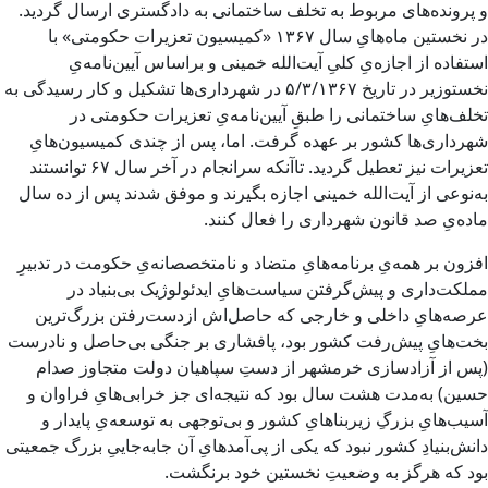
و پرونده‌های مربوط به تخلف ساختمانی به دادگستری ارسال گردید.
در نخستین ماه‌هایِ سال ۱۳۶۷ «کمیسیون تعزیرات حکومتی» با
استفاده از اجازه‌یِ کلیِ آیت‌الله خمینی و براساس آیین‌نامه‌یِ
نخستوزیر در تاریخ ۵/۳/۱۳۶۷ در شهرداری‌ها تشکیل و کار رسیدگی به
تخلف‌هایِ ساختمانی را طبقِ آیین‌نامه‌یِ تعزیرات حکومتی در
شهرداری‌ها کشور بر عهده گرفت. اما، پس از چندی کمیسیون‌هایِ
تعزیرات نیز تعطیل گردید. تاآنکه سرانجام در آخر سال ۶۷ توانستند
به‌نوعی از آیت‌الله خمینی اجازه بگیرند و موفق شدند پس از ده سال
ماده‌یِ صد قانون شهرداری را فعال کنند.
افزون بر همه‌یِ برنامه‌هایِ متضاد و نامتخصصانه‌یِ حکومت در تدبیرِ
مملکت‌داری و پیش‌گرفتن سیاست‌هایِ ایدئولوژیک بی‌بنیاد در
عرصه‌هایِ داخلی و خارجی که حاصل‌اش ازدست‌رفتن بزرگ‌ترین
بخت‌هایِ پیش‌رفت کشور بود، پافشاری بر جنگی بی‌حاصل و نادرست
(پس از آزادسازی خرمشهر از دستِ سپاهیان دولت متجاوز صدام
حسین) به‌مدت هشت سال بود که نتیجه‌ای جز خرابی‌هایِ فراوان و
آسیب‌هایِ بزرگِ زیربناهایِ کشور و بی‌توجهی به توسعه‌یِ پایدار و
دانش‌بنیادِ کشور نبود که یکی از پی‌آمدهایِ آن جابه‌جاییِ بزرگ جمعیتی
بود که هرگز به وضعیتِ نخستین خود برنگشت.