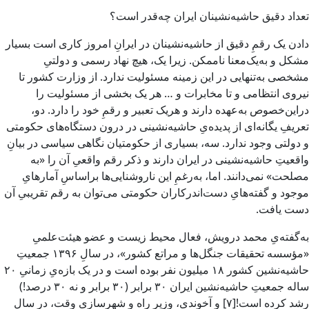
تعداد دقیق حاشیه‌نشینان ایران چه‌قدر است؟
دادن یک رقمِ دقیق از حاشیه‌نشینان در ایرانِ امروز کاری است بسیار
مشکل و به‌یک‌معنا ناممکن. زیرا یک، هیچ نهاد رسمی و دولتیِ
مشخصی به‌تنهایی در این زمینه مسئولیت ندارد. از وزارت کشور تا
نیروی انتظامی و تا مخابرات و … هر یک بخشی از مسئولیت را
دراین‌خصوص به‌عهده دارند و هریک تعبیر و رقمِ خود را دارد. دو،
تعریفِ یگانه‌ای از پدیده‌یِ حاشیه‌نشینی در درون دستگاه‌های حکومتی
و دولتی وجود ندارد. سه، بسیاری از حکومتیان نگاهی سیاسی در بیانِ
واقعیتِ حاشیه‌نشینی در ایران دارند و ذکر رقم واقعیِ آن را «به
مصلحت» نمی‌دانند. اما، به‌رغمِ این ناروشنایی‌ها براساسِ آمارهایِ
موجود و گفته‌هایِ دست‌اندرکاران حکومتی می‌توان به رقم تقریبیِ آن
دست یافت.
به‌گفته‌یِ محمد درویش، فعال محیط زیست و عضو هیئت‌علمیِ
«مؤسسه تحقیقات جنگل‌ها و مراتع کشور»، در سالِ ۱۳۹۶ جمعیتِ
حاشیه‌نشین کشور ۱۸ میلیون نفر بوده است و در یک بازه‌یِ زمانیِ ۲۰
ساله جمعیتِ حاشیه‌نشین ایران ۳۰ برابر (۳۰ برابر و نه ۳۰ درصد!)
رشد کرده است![۷] و آخوندی، وزیر راه و شهرسازیِ وقت، در سال