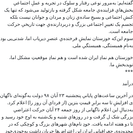
گفته‌ایم: به‌مرور نوعی رفتار و سلوک در تجربه و عملِ اجتماعیِ
بخش‌هایِ فزاینده‌یِ جامعه شکل گرفته و بازتولید می‌شود که تنها یک
کنشِ اجتماعی و بسیجِ ساده‌یِ زنان و مردان و جوانان نیست بلکه
تجسمِ یک تغییرِ اجتماعی بزرگ و دربردارنده‌‌یِ جهت تاریخیِ حرکت
جامعه است.
سوم این‌که خوزستان نمایشِ فرخنده‌یِ عنصرِ دیریاب اما، شدنی‌یی بود
به‌نامِ همبستگی، همبستگیِ ملی.
خوزستان هم نمادِ ایران شده است و هم نمادِ موقعیتِ مشکل اما،
نویدبخشِ ما.
***
درآمد
در آخرین ساعت‌هایِ پایانیِ پنجشنبه ۲۳ آبان ۹۸ دولت به‌گونه‌ای ناگهان
ی افزایشِ تا سه برابرِ قیمتِ بنزین (از فردایِ آن روز را) اعلام کرد.
به‌دنبالِ این اعلام ناگهانی از روز جمعه ۲۴ آبان حرکت اعتراضیِ
بزرگی شک ل گرفت و در روزهایِ شنبه و یک‌شنبه به اوج خود رسید و
تا دو هفته ادامه یافت. خودِ نام‌هایِ شهرهای بزرگ و کوچکی که در
محدوده‌یِ جغرافیایی ایران این اعتراض‌ها جریان داشت به‌خودیِ‌خود