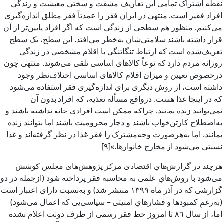
نقطه اشتراک تمامی این تعاریف مشقت و سختی معیشت و زندگی
افراد فقیر است. منتهی در ایران فقر را عمدتاً فقر مطلق اندازه‌گیری
می‌کنیم. منظور هم سطحی از زندگی است که اگر افراد پایین‌تر از آن
قرار داشته باشند سلامتی‌شان به‌خطر می‌افتد. این سطح، یک سطح
تعریف‌شده است که ارتباط تنگاتنگی با اقلام مشخصی در زندگی
روزانه مردم دارد که نوعاً کالاهای اساسی تلقی می‌شوند. منتهی چون
درخصوص تعیین و میزان اقلام کالاهای اساسی اختلاف‌نظر وجود
داشته است، از روش دیگری برای اندازه‌گیری فقر استفاده می‌شود
که در اینجا غذا هست. در‌واقع مسأله تغذیه، که افراد بدون آن
نمی‌توانند زنده بمانند. چرا‌که ممکن است افرادی خانه نداشته باشند و
به‌اصطلاح کارتن‌خواب باشند و دچار محرومیت باشند اما بتوانند زنده
بمانند. اما به‌هر‌صورت وجه‌مشترک را فقر غذا در نظر گرفته‌اند و غذا
نسبتی می‌شود از مخارج خانوار‌ها.»[۹]
هرچند در گزارش‌هایِ اقتصادی مرکز پژوهش‌های مجلس کوشش
می‌شود با روش‌هایِ علمی به محاسبه فقر پرداخته شود (ازجمله در دو
گزارشی که در آذر ماه ۱۳۹۹ منتشر شد) و به‌نسبت دارای اعتبار است
(به‌رغمِ کمبودها و فشارهایِ امنیتی – سیاسی‌یی که اعمال می‌شود)
اما، از سال ٨٦ تا امروز خط فقر رسمی از طرف دولت اعلام نشده