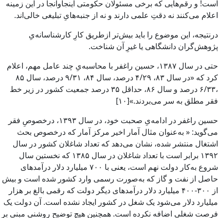
است! و رقم‌هایی که برخی مسئولان حکومتی اینجاوآنجا در این زمینه
اعلام می‌کنند نه دقتِ علمی دارند و نه از جنبه‌هایِ تبلیغی خالی‌اند.
درنتیجه، این موضوع را باید بیش‌تر ازطریق کارِ کارشناسانه‌یِ
پژوهش‌گران دانشگاهی یا غیرِ آن شناخت.
حتی در سال ۱۳۸۷، حسین راغفر با محاسبه‌یِ چند عامل مهم، اعلام
کرد که «در سال ۸۳، ۴/۲۹ درصد، سال ۸۴، ۹/۳۱ درصد، سال ۸۵
،۶/۳۳ درصد و سال ۸۶، حداقل ۳۵ درصد جمعیت کشور در زیر خط
فقر مطلق به سر می‌بردند.»[۱۰]
حسین راغفر در ادامه‌یِ صحبت خود، در سال ۱۳۹۳، درخصوصِ فقر
می‌گوید: « به‌عنوان مثال آمار اخیر مرکز آمار که درخصوص بحث
اشتغال منتشر شده، نشان می‌دهد که تعداد شاغلان کشور در سال
۱۳۹۲ برابر است با تعداد شاغلان در سال ۱۳۸۵ که نخستین سال
شروع به‌کار دولت نهم است، یعنی با ۷۰۰ میلیارد دلار درآمدهای
حاصل از نفت و گاز که به‌صورت رسمی وارد کشور شده است و بیش
از ۳۰۰-۴۰۰ میلیارد دلار درآمدهای دیگر دولت که رقمی بالغ بر هزار
میلیارد دلار می‌شود یک شغل در کشور ایجاد نشده است. آن دولت یک
فرصت شغلی اضافه نکرده است. همچنین هیچ توضیح روشنی مبنی بر