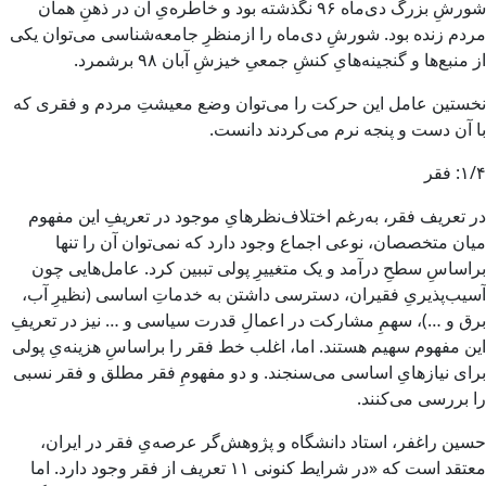
شورشِ بزرگ دی‌ماه ۹۶ نگذشته بود و خاطره‌یِ آن در ذهنِ همان
مردم زنده بود. شورشِ دی‌ماه را ازمنظرِ جامعه‌شناسی می‌توان یکی
از منبع‌ها و گنجینه‌هایِ کنشِ جمعیِ خیزشِ آبان ۹۸ برشمرد.
نخستین عامل این حرکت را می‌توان وضع معیشتِ مردم و فقری که
با آن دست‌ و پنجه نرم می‌کردند دانست.
۱/۴: فقر
در تعریف فقر، به‌رغم اختلاف‌نظرهایِ موجود در تعریفِ این مفهوم
میان متخصصان، نوعی اجماع وجود دارد که نمی‌توان آن را تنها
براساسِ سطحِ درآمد و یک متغییرِ پولی تببین کرد. عامل‌هایی چون
آسیب‌پذیریِ فقیران، دسترسی داشتن به خدماتِ اساسی (نظیرِ آب،
برق و …)، سهمِ مشارکت در اعمالِ قدرت سیاسی و … نیز در تعریفِ
این مفهوم سهیم هستند. اما، اغلب خط فقر را براساسِ هزینه‌یِ پولی
برای نیازهایِ اساسی می‌سنجند. و دو مفهومِ فقر مطلق و فقر نسبی
را بررسی می‌کنند.
حسین راغفر، استاد دانشگاه و پژوهش‌گر عرصه‌یِ فقر در ایران،
معتقد است که «در شرایط کنونی ۱۱ تعریف از فقر وجود دارد. اما