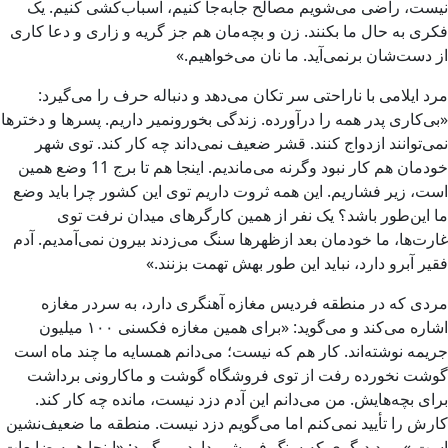
نیست، راضی می‌شویم مصالح جابه‌جا کنیم، اسباب‌کشی کنیم. یک
فکری به حال ما بکنند. زن و بچه‌مان هم جز گریه و زاری و دعا کاری
از دست‌شان برنمی‌آید. ما نان می‌خواهیم.»
مرد ایلامی با ناراحتی سر تکان می‌دهد و دنباله حرف را می‌گیرد:
«بی‌کاری پدر همه را درآورده. زندگی بخورونمیر داریم. پسرها و دخترها
نمی‌توانند ازدواج کنند. قشر ضعیف نمی‌داند چه کار کند. توی شهر
خودمان هم کار نبود وگرنه می‌ماندیم. اینجا هم تا برج 11 وضع همین
است، زیر فشاریم. این همه ثروت داریم توی این کشور چرا باید وضع
ما این‌طور باشد؟ یک نفر از همین کارگرهای میدان نرفت توی
غارت‌ها، ما خودمان بعد ازظهرها سنگ می‌زدند بیرون نمی‌آمدیم. آدم
فقیر آبرو دارد، نباید این طور بهش تهمت بزنند.»
مردی که در منطقه فردیس مغازه آهنگری دارد، به سردر مغازه
اشاره می‌کند و می‌گوید: «برای همین مغازه فکسنی ۱۰۰ میلیون
جریمه نوشته‌اند. کار هم که نیست؛ می‌دانم همسایه ما چند ماه است
گوشت نخورده رفت از توی فروشگاه گوشت و ماکارونی برداشت
برای بچه‌هایش. من می‌دانم این آدم دزد نیست، مانده چه کار کند.
کارش را تأیید نمی‌کنم اما می‌گویم دزد نیست. منطقه ما ضعیف‌نشین
است.» مرد دیگری که سنگ فروشی دارد می‌گوید: «اینجا همه ضایعات