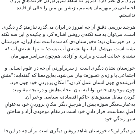
بزرگ‌تری نظر دارد. امروز که شاهد سربرآوردن حرکت‌هایِ بزرگ
اجتماعی در میهن‌مان هستیم بازنشرِ این متن را خالی از فایده
ندانستم.
هرچند بررسیِ دقیقِ آن‌چه امروز در ایران می‌گذرد نیازمندِ کارِ دیگری
است، می‌توان به سه نکته‌یِ روشن اشاره کرد و چکیده‌یِ این سه نکته
را در خوزستان دید؛ «خوزستان»ی که شده است نمادِ ایران. خوزستان
تشنه است. بی‌شک. اما، تنها تشنه‌یِ آب نیست؛ نه تنها تشنه‌یِ آب که
تشنه‌یِ عدالت است و برابری و آزادی، هم‌چون سراسرِ میهن‌مان.
خوزستان نشان دیگری است از سربرآوردن آن‌چه در علوم انسانی و
اجتماعی با واژه‌یِ «سوژه» بیان می‌شود. به‌این‌‌‌معنا که گفته‌ایم: “منشِ
آفریننده‌یِ چون انسان عمل کردن.” امکانِ پروردنِ خود چون فرد،
چون موجودی خاص توانا به بیانِ انتخاب‌هایش و درنتیجه مقاومت
کردن مقابل منطق‌هایِ حاکمِ اقتصادی، سیاسی و غیرِ آن.
به‌عبارت‌دیگر سوژه پیش از هرچیزِ دیگر امکانِ پروردنِ خود به‌عنوانِ
اصلِ معناست، قرار دادنِ خود است درمقامِ موجودی آزاد و ساختنِ
سیرِ زندگیِ خود.
دو دیگر این‌که خوزستان شاهد روشن دیگری است بر آن‌چه در این‌جا