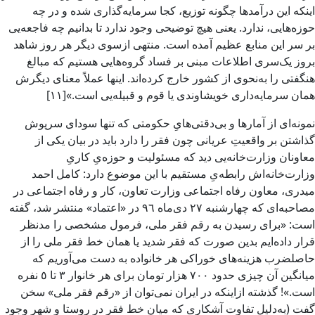
اینکه این درآمدها چگونه توزیع، کجا سرمایه‌گذاری شده و در چه
حوزه‌هایی، ندارد. یعنی هیچ توضیحی وجود ندارد تا بدانیم چه فاجعه‌یی
بر سر این منابع عظیم آمده است. منتهی ازسوی دیگر هر روز شاهد
بروز یک‌سری اطلاعات مبنی بر فساد گروه‌هایی هستیم که مبالغ
هنگفتی را به‌نحوی از کشور خارج کرده‌اند. اینها عملاً معنای دیگرش
همان سرمایه‌داری خویشاوندی یا قوم و قبیله‌یی است.»[۱۱]
نمونه‌ای از آمارها و بی‌دقتی‌هایِ حکومتی که تنها سودای سرپوش
گذاشتن بر واقعیتِ عریانی چون فقر را دارد باید در بیان یکی از
معاونان وزارت‌خانه‌یی دید که مسئولیت و حوزه‌یِ کاری‌ِ
وزارت‌خانه‌‌اش رابطه‌یِ مستقیم با این موضوع دارد: کامل احمد
میدری، معاون رفاه اجتماعی وزارت تعاون، کار و رفاه اجتماعی در
مصاحبه‌ای که چهارشنبه ٢٧ دی‌ماه ٩٦ در «اعتماد» منتشر شد، گفته
است: «برای رسیدن به رقم فقر ملی، فرمول مشخصی را مدنظر
قرار داده‌ایم بدین صورت که فقر شدید یا همان خط فقر ملی را از
حاصلضرب هزینه‌های خوراکی هر خانواده به دست می‌آوریم که
میانگین آن چیزی حدود ٧٠٠ هزار تومان برای هر خانوار ٣ تا ٥ نفره
است.»! گذشته ازاینکه در ایران نمی‌توان از «رقم فقر ملی» سخن
گفت (به‌دلیلِ تفاوت آشکاری که میان خط فقر در روستا و شهر وجود