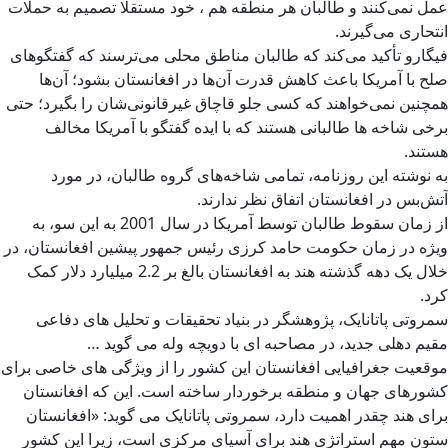
عمل نمی‌کنند و طالبان هر منطقه هم ، خود مستقلا تصمیم به حملات
انتحاری می‌گیرند.
فیگارو تأکید می‌کند که طالبان مناطق محلی می‌ترسند که گفتگو‌های
صلح با آمریکا باعث کاهش قدرت آن‌ها در افغانستان بشود؛ آن‌ها
همچنین نمی‌خواهند که کسی جلو قاچاق غیرقانونی‌شان را بگیرد؛ حتی
برخی شاخه ها طالبانی هستند که با ایده گفتگو با آمریکا مخالف
هستند.
به نوشته این روزنامه، تمامی شاخه‌های گروه طالبان، در مورد
آتش‌بس در افغانستان اتفاق نظر ندارند.
از زمان سقوط طالبان توسط آمریکا در سال 2001 به این سو، به
ویژه در زمان حکومت حامد کرزی رئیس جمهور پیشین افغانستان، در
خلال یک دهه گذشته هند به افغانستان بالغ بر 2.2 میلیارد دلار کمک
کرد.
سمروتی پاتانایک، پژوهشگر در بنیاد تحقیقات و تحلیل های دفاعی
مقیم دهلی جدید، در مصاحبه ای با دویچه وله می گوید …
موقعیت جغرافیایی افغانستان این کشور را از ویژگی های خاصی برای
کشورهای جهان و منطقه برخوردار ساخته است. این که افغانستان
برای هند چقدر اهمیت دارد، سمروتی پاتانایک می گوید: «افغانستان
ستون مهم استراتژی هند برای آسیای مرکزی است، زیرا این کشور