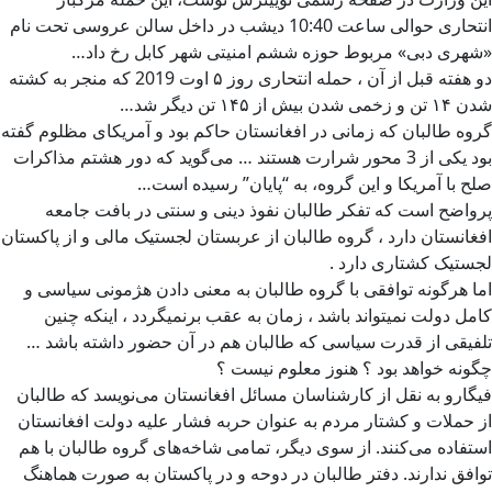
انتحاری حوالی ساعت 10:40 دیشب در داخل سالن عروسی تحت نام
«شهری دبی» مربوط حوزه ششم امنیتی شهر کابل رخ داد…
دو هفته قبل از آن ، حمله انتحاری روز ۵ اوت 2019 که منجر به کشته
شدن ۱۴ تن و زخمی شدن بیش از ۱۴۵ تن دیگر شد…
گروه طالبان که زمانی در افغانستان حاکم بود و آمریکای مظلوم گفته
بود یکی از 3 محور شرارت هستند … می‌گوید که دور هشتم مذاکرات
صلح با آمریکا و این گروه، به “پایان” رسیده است…
پرواضح است که تفکر طالبان نفوذ دینی و سنتی در بافت جامعه
افغانستان دارد ، گروه طالبان از عربستان لجستیک مالی و از پاکستان
لجستیک کشتاری دارد .
اما هرگونه توافقی با گروه طالبان به معنی دادن هژمونی سیاسی و
کامل دولت نمیتواند باشد ، زمان به عقب برنمیگردد ، اینکه چنین
تلفیقی از قدرت سیاسی که طالبان هم در آن حضور داشته باشد …
چگونه خواهد بود ؟ هنوز معلوم نیست ؟
فیگارو به نقل از کارشناسان مسائل افغانستان می‌نویسد که طالبان
از حملات و کشتار مردم به عنوان حربه فشار علیه دولت افغانستان
استفاده می‌کنند. از سوی دیگر، تمامی شاخه‌های گروه طالبان با هم
توافق ندارند. دفتر طالبان در دوحه و در پاکستان به صورت هماهنگ