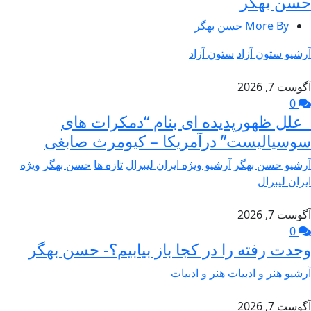
حسن بهگر
More By حسن بهگر
آرشیو ستون آزاد
ستون آزاد
آگوست 7, 2026
0
علل ظهورپدیده ای بنام “دمکرات های
سوسیالیست” درآمریکا – کیومرث صابغی
آرشیو حسن بهگر
آرشیو ویژه ایران لیبرال
تازه ها
حسن بهگر
ویژه
ایران لیبرال
آگوست 7, 2026
0
وحدت رفته را در کجا باز بیابیم؟- حسن بهگر
آرشیو هنر و ادبیات
هنر و ادبیات
آگوست 7, 2026