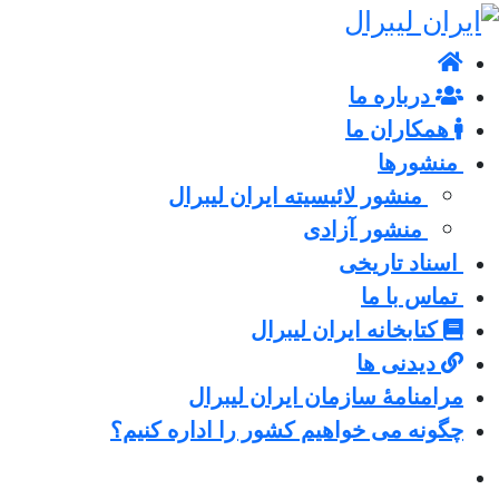
درباره ما
همکاران ما
منشورها
منشور لائیسیته ایران لیبرال
منشور آزادی
اسناد تاریخی
تماس با ما
کتابخانه ایران لیبرال
دیدنی ها
مرامنامۀ سازمان ایران لیبرال
چگونه می خواهیم کشور را اداره کنیم؟