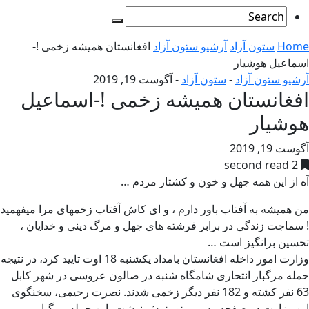
Home
ستون آزاد
آرشیو ستون آزاد
افغانستان همیشه زخمی !-
اسماعیل هوشیار
آرشیو ستون آزاد
-
ستون آزاد
-
آگوست 19, 2019
افغانستان همیشه زخمی !-اسماعیل
هوشیار
آگوست 19, 2019
2 second read
آه از این همه جهل و خون و کشتار مردم …
من همیشه به آفتاب باور دارم ، و ای کاش آفتاب زخمهای مرا میفهمید
! سماجت زندگی در برابر فرشته های جهل و مرگ دینی و خدایان ،
تحسین برانگیز است …
وزارت امور داخله افغانستان بامداد یکشنبه 18 اوت تایید کرد، در نتیجه
حمله مرگبار انتحاری شامگاه شنبه در صالون عروسی در شهر کابل
63 نفر کشته و 182 نفر دیگر زخمی شدند. نصرت رحیمی، سخنگوی
این وزارت در صفحه رسمی توییترش نوشت، این حمله مرگبار