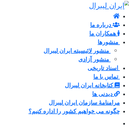
درباره ما
همکاران ما
منشورها
منشور لائیسیته ایران لیبرال
منشور آزادی
اسناد تاریخی
تماس با ما
کتابخانه ایران لیبرال
دیدنی ها
مرامنامۀ سازمان ایران لیبرال
چگونه می خواهیم کشور را اداره کنیم؟