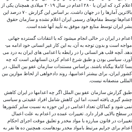
اعلام کرد که ایران با ۲۸۰ اعدام در سال ۲۰۱۹ میلادی همچنان یکی از
بالاترین آمارها را در جهان داشت. بر اساس این گزارش ۷۰ درصد این
اعدام‌ها توسط مقام‌های رسمی ایران اعلام نشده و سازمان حقوق
بشر ایران توسط منابع خود موفق به تأیید آنها شده است.
اعدام در ایران در حالی انجام می­شود که با انتقادات گسترده جهانی
مواجه است و بدون توجه به آن، به این کار غیر انسانی خود ادامه می­
دهد. آنچه قلب هر انسانی را در رابطه با اعدامی های ایران به درد می
آورد، سیاسی بودن و طبق شرع اعدام کردن انسانهایی است که چه
بسا کاملا بیگناه باشند. براساس مستندات سازمان عفو بین الملل، در
کشور ایران، برای بیشتر اعدامی­ها، روند دادخواهی از لحاظ موازین بین
المللی منصفانه نیست.
طبق گزارش سازمان عفو بین الملل اگر چه اعدامها در ایران کاهش
چشم گیری یافته است، اما این کاهش شامل افراد عقیدتی و سیاسی
نمی شود و کماکان تعداد اعدامی در این حوزه به نسبت سایر کشورها
در سطح بالایی قرار دارد. تغییرات عمده در اعدام به علت اعمال
تغییرات در فانون مبارزه با مواد مخدر و تعلیق موقت اجرای احکام
اعدام برای جرایم مرتبط بامواد مخدر بوده­است. همچنین ده ها نفر به