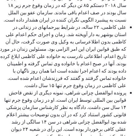
سال ۲۰۱۸ دستکم ۸۵ تن دیگر که در زمان وقوع جرم زیر ۱۸
سال بودند در صف اعدام باقی ماندند. سازمان عفو بین الملل
نسبت به پیشبرد الگویی نگران کننده در ایران هشدار داده است.
علی کاظمی، ۲۲ ساله، در شرایط بیرحمانه­ای در زندانی در
استان بوشهر به دار آویخته شد. زمان و اجرای حکم اعدام علی
کاظمی بدون اطلاع­رسانی به وکیل وی صورت گرفت، حال آن
که طبق قوانین ایران این امر الزامی بود. مسئولین زندان در مورد
تاریخ اعدام، اطلاعاتی نادرست به خانواده علی کاظمی ابلاغ کرده
بودند. آنها در صبح اعدام با خانواده وی تماس گرفته و اطمینان
داده بودند که اعدام اجرا نشده است اما همان روز ناگهان با
خانواده تماس گرفتند و گفتند که فرزندشان اعدام شده است.
علی کاظمی در زمان وقوع جرم تنها ۱۵ سال داشت.
پرونده ابوالفضل چزانی شراهی، نمونه دیگری از نقض فاحش
قوانین بین المللی توسط ایران است. او در زمان وقوع جرم تنها
۱۴ سال سن داشت. دادگاه به نظر کارشناس سازمان پزشکی
قانونی کشور استناد کرد که در آن بدون توضیحات بیشتر اعلام
شده بود ابوالفضل چزانی شراهی در سن ۱۴ سالگی از رشد
عقلی کافی برخوردار بوده است. این رأی در شعبه ۲۴ دیوان