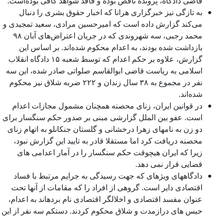
قاضی دادگاه، پرونده ناقص بوده و فاقد شواهد کافی بوده‌است.
به تازگی نیز خبرگزاری هرانا که اخبار حقوق بشری را دنبال
می‌کند گزارش داده است که امیرحسین مرادی، سعید تمجیدی و
محمد رجبی، سه شهروندی که در جریان اعتراض‌های آبان ۹۸
بازداشت شده بودند، به اعدام محکوم شده‌اند. بر اساس این
گزارش، علاوه بر حکم اعدام که توسط شعبه ۱۵ دادگاه انقلاب
اسلامی به ریاست قاضی ابوالقاسم صلواتی صادر شده، این سه
نفر در مجموع به ۳۸ سال زندان و ۲۲۲ ضربه شلاق نیز محکوم
شده‌اند.
در قوانین ایران، زنای محصنه همچنان مشمول مجازات اعدام
است. عفو بین الملل گزارشی مبنی بر صدور حکم سنگسار برای
دو زن به نامهای زهرا درخشانی و گلستان جنکانلو به اتهام زنای
محصنه دریافت کرد اما مستقلا قادر به تایید این گزارش نبود،
زیرا که ایران هیچوقت حکم سنگسار را در آمار اعدامی های
قضایی قرار نمی دهد.
دادگاههای ویژه­ا­ی که جهت رسیدگی به جرایم مرتبط با فساد
اقتصادی دایر است. گروهی از افراد را که مقامات از آنها تحت
عنوان مفسد اقتصادی و اخلالگر اقتصادی نام برده­اند به اعدام،
حبس های درازمدت و شلاق محکوم کردند. دستکم سه نفر از این