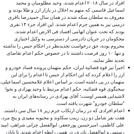
افراد در سال ۲۰۱۸ اعدام شدند. وحید مظلومیان و محمد
اسماعیل قاسمی که متهم به اخلال در بازار ارز و طلا بودند و
معروف به سلطان سکه شدند در همان سال حمیدرضا باقری
درمنی نیز به همین جرم اعدام شدند. این افراد جزء ۱۴ نفری
بودند که تحت عنوان اتهامی افساد فی الارض اعدام شدند.
محکومان در جریان دادرسی از دسترسی به وکیل اختیاری
محروم بوده، حق درخواست تجدیدنظر در احکام حبس را نداشته
و تنها ۱۰ روز فرصت داشتند تا در خصوص حکم اعدام تقاضای
تجدید نظر نمایند.
اخیراَ نیز قوه قضائیه ایران، حکم متهمان پرونده فساد خودرو و
ارز را اعلام کرده که این احکام از حبس تا اعدام را برای این
متهمان در پی داشته است. بر اساس اعلام غلامحسین اسماعیلی،
سخنگوی قوه قضائیه، حکم اعدام مرتبط با وحید بهزادی و نجوا
لاشیدایی همسر اوست؛ آقای بهزادی در رسانه‌های ایران به
“سلطان خودرو” شهرت یافته است.
اعدام افرادی که در زمان ارتکاب جرم زیر ۱۸ سال سن داشتند.
هفت نفر شامل دو زن، زینب سکاوند و محبوبه مفیدی و پنج مرد،
علی کاظمی، امیرحسین پورجعفر، ابوالفضل چزانی شراهی، امید
رستمی و ابوالفضل نادری، در همین رابطه اعدام شدند. تا پایان