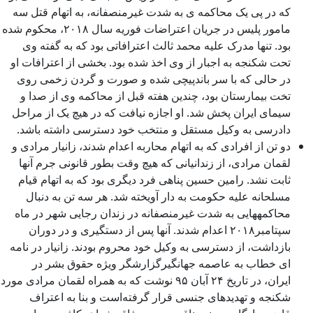
که در پی یک محاکمه ی به شدت غیرمنصفانه، به اتهام قتل سه
مامور پلیس در جریان اعتراضات فوریه سال ۲۰۱۸، محکوم شده
بود. تنها مدرک علیه محمد ثالث اعترافاتی بود که به گفته وی
تحت شکنجه به اجبار از وی اخذ شده بود. بخشی از اعترافات او
در حالی که با سر باندپیچی شده و صورت و گردن زخمی روی
تخت بیمارستان بود، چندین هفته قبل از محاکمه وی از صدا و
سیمای ایران پخش شد. او اجازه نیافت که در هیچ یک از مراحل
دادرسی به وکیل مستقل و منتخب خود دسترسی داشته باشد.
دو تن از افرادی که به اتهام محاربه اعدام شدند، زانیار مرادی و
لقمان مرادی، از زندانیانی که هیچ وقت بطور قانونی جرم آنها
ثابت نشد. رامین حسین پناهی فرد دیگری بود که به اتهام قیام
مسلحانه علیه حکومت به دار آویخته شد. هر سه تن به دنبال
محاکمه­هایی به شدت غیرمنصفانه در زندان رجایی شهر در ماه
سپتامبر۲۰۱۸ اعدام شدند. آنها پس از دستگیری و در دوران
بازداشت، از دسترسی به وکیل خود محروم بودند. زانیار در نامه
ای خطاب به عاصمه جهانگیرگزارشگر ویژه حقوق بشر در
ایران، در تاریخ ۲۴ آبان ۹۵ نوشت که به همراه لقمان مرادی مورد
شکنجه و تهدیدهای جنسی قرار گرفته‌است و بنا به اعتراف