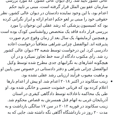
عالی کشور تأیید شد. رأی دیوان عالی کشور، که مورد بررسی
سازمان عفو بین الملل قرار گرفته است، مبنی بر تایید حکم
اعدام بود، با این وجود نماینده دادستان در دیوان عالی کشور، نظر
حقوقی خود را مبنی بر لغو حکم اعدام ارائه و ابراز نگرانی کرده
بود که کمیسیون پزشکی که رشد عقلی این نوجوان را مورد
بررسی قرار داده فاقد یک متخصص روانشناسی کودک بوده است
و همچنین آزمایشها، یک سال بعد از زمان وقوع جرم صورت
پذیرفته اند. ابوالفضل چزانی شراهی متعاقباً درخواست اعاده
دادرسی کرد. این درخواست توسط شعبه ۳۳ دیوان عالی کشور
رد شد. رأی مکتوب دادگاه از سه خط تجاوز نمیکرد و در آن
هیچگونه اشاره­ای به نگرانیهای جدی مطرح شده توسط وکیل
ابوالفضل چزانی شراهی و دفتر دادستانی در خصوص سن پایین او
و ماهیت معیوب فرآیند ارزیابی رشد عقلی نشده بود.
زینب سکانوند در اکتبر ۲۰۱۸ اعدام شد. او پیش از اعدام بارها
اعلام کرده بود که قربانی خشونت جنسی و خانگی شده بود. او
طی یک محاکمه ناعادلانه توسط دادگاهی کیفری در استان
آذربایجان غربی به اتهام قتل همسرش به قصاص محکوم شد.
زینب سکانوند در فوریه ۲۰۱۲ در سن ۱۷ سالگی بازداشت و به
مدت ۲۰ روز در بازداشتگاه آگاهی نگه داشته شد، جایی که به