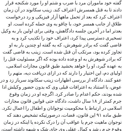
گفته خود ماموران مرد با ضرب و شتم او را مورد شکنجه قرار
دادند تا به قتل همسرش اعتراف کند. زینب سکانوند در آن زمان
اعتراف کرد که بعد از تحمل ماهها آزار فیزیکی و رد درخواست
طلاق از جانب همسر خود، با چاقو به وی حمله کرده است. او
بعدتر اما در آخرین جلسه دادگاهش، وقتی برای اولین بار به وکیل
تسخیری دسترسی پیدا کرد، اعتراف خود را تکذیب کرد و به
قاضی گفت که برادر شوهرش، که به گفته او چندین بار به او
تجاوز کرده بود، مرتکب آن قتل شده است. زینب به قاضی گفت
که برادر شوهرش به او وعده داده بوده که اگر مسئولیت قتل را
به عهده گیرد، او را خواهد بخشید طبق قانون مجازات اسلامی،
اولیای دم، این اختیار را دارند که در ازای دریافت دیه، متهم را
عفو کنند. دادگاه از بررسی اظهارات زینب سکانوند سرباز زد و در
عوض، با استناد به اعترافات قبلی وی که بدون حضور وکیلش ادا
شده بودند، حکم اعدام را صادر کرد. اگرچه او در زمان وقوع
جرم کمتر از ۱۸ سال داشت، دادگاه حتی قوانین قانون مجازات
اسلامی در ارتباط با محکومیت نوجوانان و اطفال را اعمال نکرد.
طبق ماده ۹۱ این قانون، قضات، درصورتیکه تشخیص دهند که
نوجوان ماهیت جرم یا عواقب آن را درک نکرده یا اینکه در زمان
وقوع جرم رشد و کمال عقلی وی جای شک و شبهه داشته است،