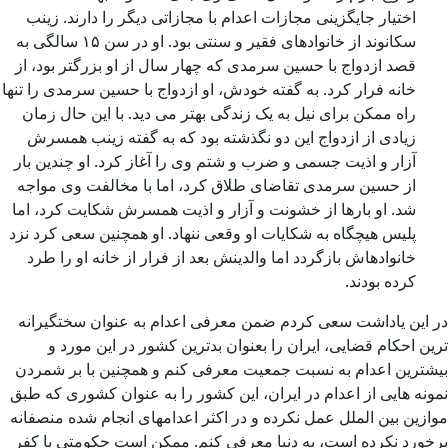
اختیار جایگزینی مجازات اعدام با مجازاتی دیگر را دارند. زینب
سکانوند از خانوادهای فقیر و سنتی بود. او در سن ۱۵ سالگی به
قصد ازدواج با حسین سرمدی که چهار سال از او بزرگتر بود، از
خانه فرار کرد. به گفته خودش، او ازدواج با حسین سرمدی را تنها
راه ممکن برای نیل به یک زندگی بهتر می دید. با این حال زمان
زیادی از ازدواج این دو نگذشته بود که به گفته زینب همسرش
آزار و اذیت جسمی و ضرب و شتم وی را آغاز کرد. او چندین بار
از حسین سرمدی تقاضای طلاق کرد، اما با مخالفت وی مواجه
شد. او بارها از خشونت و آزار و اذیت همسرش شکایت کرد، اما
پلیس هیچگاه به شکایات او وقعی ننهاد. او همچنین سعی کرد نزد
خانواده­اش بازگردد اما والدینش بعد از فرار از خانه او را طرد
کرده بودند.
در این یاداشت سعی کردم ضمن معرفی اعدام به عنوان سختگیرانه
ترین احکام قضایی، ایران را بعنوان بدترین کشور در این مورد و
بیشترین اعدام به نسبت جمعیت معرفی کنم و همچنین با بر شمردن
نمونه هایی از اعدام در ایران، این کشور را به عنوان کشوری که طبق
موازین بین الملل عمل نکرده و در اکثر اعدامهای انجام شده منصفانه
برخورد نکرده است، به دنیا معرفی کنم. ممکن است حکومتی با کفر