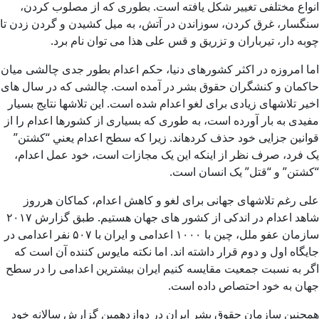
انواع مختلفی تغییر شکل یافته است. بطوری که از مصلوب کردن،
سنگسار، غرق کردن، سوزاندن در آتش، به میل کشیدن و گردن زدن تا
چوبه دار، تیرباران و تزریق و قس علی هذا می توان نام برد.
اما امروزه در اکثر کشورهای دنیا، حکم اعدام بطور جدی چالشی میان
حاکمان و کنشگران حقوق بشر در آمده است. چالشی که در سال های
اخیر تلاش­های زیادی برای لغو اعدام شده است. این تلاش­ها نتایج بسیار
مفیدی به بار آورده است، به طوری که بسیاری از کشورها اعدام را از
قوانین جزایی خود حذف کرده­اند. زیرا که سطح اعدام يعني “کشتن”
يک فرد، صرف نظر از اينکه اين يک مجازات است، خود عمل اعدام،
“کشتن” و “قتل” يک انسان است.
علی رغم تلاش­های جهانی برای لغو و کاهش اعدام، کماکان هرروز
شاهد اعدام در اندکی از کشور های جهان هستیم. طبق گزارش ۲۰۱۷
سازمان عفو ملل، چین با ۱۰۰۰ اعدامی و ایران با ۵۰۷ نفر اعدامی در
جایگاه اول و دوم قرار داشته اند. اما نکته مایوس کننده آن است که
اگر به نسبت جمعیت مقایسه کنیم ایران بیشترین اعدامی را در سطح
جهان به خود احتصاص داده است.
همچنین سازمان حقوق بشر ایران در دوازدهمین گزارش سالانه خود