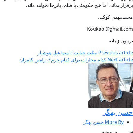
برقرار بماند، اما هیچ حکومتی با ظلم، پابرجا نخواهد ماند.
محمدمهدی کوکبی
Koukabi@gmail.com
تریبون زمانه
Previous article
مثلث جنایت !-اسماعیل هوشیار
Next article
کدام مجازات برای کدام جرم؟- رامین کامران
حسن بهگر
More By حسن بهگر