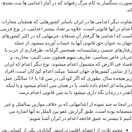
صورت سنگسار به کام مرگ رفته­اند که در آمار اعدامی ها ثبت نشده­­
اند.
تفاوت دیگر اعدامی ها در ایران باسایر کشورهایی که همچنان مجازات
اعدام در آنها قانونی است، علاوه بر تعداد بیشتر اعدامی، در نوع جرمی
است که اعدامی ها گرفتار آن شده­اند. جرمهایی که در اکثر کشورهای
جهان به عنوان حق قانونی آنها به حساب آورده­ می­شود. از جمله
رفتارهای جنسی رضایتمندانه، همجنس گرایانه، طرفداری از حزب یا
جریان خاص سیاسی، تعاریف مبهم همچون سب النبی، محاربه، و
فساد فی الارض که مشمول اعدام می­شوند. نوع دیگر اعدام که ایران
را از تمامی کشورهای جهان استثنا می­کند اعدام کودکان است، افراد
زیر هیجده سال، بطوری که اگر کودکی در سن ۱۵ یا ۱۶ سالگی عمل
مجرمانه ای انجام داده باشد، یا در همان سن اعدام می­شود و یا اینکه
آنقدر در زندان نگه داری می­شود تا به سن قانونی اعدام برسد.
در اینجا به چند نمونه از اعدامهایی که بر خلاف موازین بین­الملل و غیر
منصفانه بوده است، طبق گزارش عفو بین الملل به آنها اشاره می
کنیم تا بیشتر به عمق فاجعه اعدام در ایران آشنا شویم:
محمد ثلاث، از اعضای اقلیت دراویش گنابادی، یکی از کسانی بود