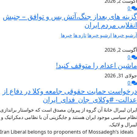
آگوست 2, 2026
0
گزینه های بعداز جنگ،آتش بس و توافق – جنبش
انقلابی مردم ایران
آرشیو خبرها
ارشیو خبرها
تازه ها
خبرها
آگوست 2, 2026
0
ماشین اعدام را متوقف کنید!
جولای 31, 2026
0
درخواست حمایت حقوقی جامعه وکلا در دفاع از
عدالت- #وکلای_جان_فدای_ایران
ایران لیبرال خانهٌ آن گروه از پیروان مصدق است که خواستار براندازی
نظام سیاسی موجود ایران هستند و جایگزینی آن با نظامی دمکراتیک و
لیبرال و لائیک.
Iran Liberal belongs to proponents of Mossadegh’s ideals