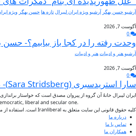
علل ظهورپدیده ای بنام “دمکرات های 
آرشیو حسن بهگر
آرشیو ویژه ایران لیبرال
تازه ها
حسن بهگر
ویژه ایرا
آگوست 7, 2026
0
وحدت رفته را در کجا باز بیابیم؟- حسن ب
آرشیو هنر و ادبیات
هنر و ادبیات
آگوست 7, 2026
0
سارا استریدسبری (Sara Stridsberg)- طاهر جام برسنگ
ایران لیبرال خانهٌ آن گروه از پیروان مصدق است که خواستار براندازی
mocratic, liberal and secular one.
کلیه حقوق قانونی این سایت متعلق به Iranliberal است. استفاده از مطالب سایت با ذکر منبع آزاد است.
درباره ما
تماس با ما
همکاران ما