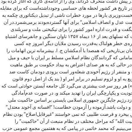
ت و نتوانست شاپور بختیار را از مسیری که در پیش داشت منحرف گرداند، وی را از ادامه‌ی کاری که آغاز کرده بود
شکلاتی که هر دقیقه برایش ایجاد می‌شد، در ۲۱ دیماه گفت: “در تاریخ جهان و در تاریخ هر کشور لحظه های حساسی وجودداشته‌است که برای مقابله
ست‌وزیری بارها در مورد خطرات ناشی از تبدیل دیکتاتوری چکمه به
مت عدل و انصاف اسلامی” برای آنها گسترده‌بودند برمی‌شمرد.در آن
فت و قدرت اداره امور کشور را برای نیکبختی ملت و سربلندی
ایران می خواست.شوربختانه اعلام خطرهای شاپور بختیار به ملت و رهبران نیروهای سیاسی آنزمان به واقعیت پیوست و چهل‌وسه سال است که نسلهای بعد از ۱۶ دیماه ۱۳۵۷ تاوان سنگین و جانفرسای اشتباهِ
رباره‌ی خطر هولناک به‌قدرت رسیدن ملایان دیگر امروز چه کسی
بی‌تاریخی که همصدا با آدمکشان ج. ا. بیشرمانه ترین اتهامات را
سامانی که گردانندگان نظام اسلامیِ مسلط بر ایران با حیف و میل
 و در حالی که به هر صدای اعتراض به بیداد حکومت بر طبق ماهیت
ده و متنفر از رژیم آخوندی شعله‌ور است بزودی دودمان کاست ضد
 او و لزوم تسلیم در برابر امر او ( بند یک از اصل دوم قانون
ر او ») هر روز سرعت بیشتری می‌گیرد کل جامعه آبستن حوادثی است که
ودیت و پکپارچگی ایران را تهدید میکند و، در صورت عدم‌آمادگی
زد.رژیم جایگزینِ جمهوری اسلامی بایستی بر اساس حاکمیت ملی
و دولت باشد.آزموده را آزمودن خطاست! “افسانه ی آخوند معتدل”
یلِ بیخرد و فرصت طلبیی که نمی خواستند “غیرقابل‌اصلاح” بودن نظام
کمیت الله” که مراحل مختلف در نظام منبعث از آن “حاکمیت” را
 می‌بینیم که محمد خاتمی در پیامی که به هفتمین مجمع عمومی حزب