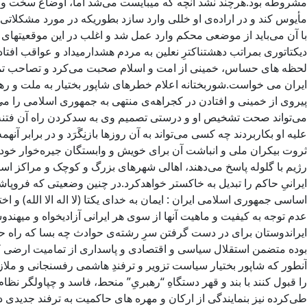
با آن می‌باید از موضعی محکم وارد عمل شد و اغلب در این موقعیتها
دیکتاتوری بمراتب دهشتناکترِ نعلین به مردم هشدارمیداد و عواقب افت
لحظه های حساس، خمینی از امت و اسلام صحبت می‌کرد و تصاحب تمام 
پیروی از خمینی و افتادن در کجراهه‌ی منتهی به جمهوری اسلامی را می‌
می‌تواند صحت تشخیص او و درستی تصمیم وی به سدکردن راه آن فتنه را ا
علیه او بکاربردند چه کسی می‌تواند به آن روزها بازنِگَرَد و در برا
ثروت بیکران ملی و انباشت آن برای خویش و وابستگان جیره‌خوار خود و 
رژیم با گلوله پاسخ می‌دهند، اهالی شهرهای بزرگ و کوچک و مراکز است
ایرانیِ حاکم را تبدیل به خاکستر خواهدکرد.در چنین وضعیتی که فروپاش
اساسی جمهوری اسلامی ایران : ایمان به خدای یکتا (لا اله الا الله) 
عدم توجه به کیفیت و ماهیت آنها از سوی هر ایرانی آزادیخواه و میهند
ایراندوستان برای در دست گرفتن سرِ رشته‌ی حوادث چه بسا که راه 
بوده متضمن استقلال سیاسی و اقتصادی و پاسداری از تمامیت ارضی کش
آنطور که شاپور بختیار سیاست تزویر و ترفندِ هاشمی رفسنجانی و ملازم
را قبول کنند با بند و قهر دستگاهِ “رهبریِ” منحط، فاسد و چپاولگر ن
طی‌کرده نیز بنمایندگی از ارکان و مهره های حاکمیت به ترفند جدید