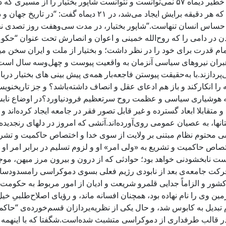
مشروطه بود.هرچند نشد آنچه که میبایست می‌شد اما، اوضاع سخت و خطیر دیماه ۵۷ نمی‌توانس
مأیوس کند و در اراده‌ی او خللی وارد سازد بطوریکه در مورد م
ی حساس انسان تنهاست.”شاپور بختیار، در مدت سی‌وهفت روز تصدی نخ
ادن در دامی را که روح‌الله خمینی و اعوان و انصارش تحت عنوان “حکو
قدرت برای خود را در نظر داشت؛ و بختیار از ملت و ایران سخن میگ
پردازند.با به‌حقیقت پیوستن فاجعه‌بار همه‌ی پیش بینی های بختیار د
نکارکند و باز هم ادعای عقل و انصاف داشته‌باشد؟ و جز تاریخنویسان 
بر آنهمه هوشیاری سیاسی و عظمت روح سرتعظیم فرودنیاورد؟در اوضاع ناب
متقابلا ابعاد گسترده و غیر قابل تصور فقر در جامعه ایجاد کرده‌‌اند
انها، به عصیان عمومی روی‌آورده‌اند.آتشی که امروز در دلهای رنجدی
ی محتوم نظام مبتنی بر ولایت از سوی خدا و اختصاص حاکمیت و تشریع به
و اختصاص حاکمیت و تشریع به «ولی امر» او و لزوم تسلیم در برابر ام
وست نابخشودنی خواهد بود؛ حوادثی که از درون و بیرون مرز میهن، موج
حرکت جامعه‌ی بعد از نابودی رژیم فعلی بسوی دموکراسی رامسدودسا
ور و الزاماً جدایی قلمرو شریعت و ادیان از امور مربوط به حکومت 
ین وی را نام نهاده بود، همچنان افسانه ماند، و رؤیای اصلاح‌طلبیِ خ
ظام تبدیل به کابوس شد، و حال یکی از نظریه‌یردازان قسم‌خورده‌ی “حا
ی در قالب طرفداری از دموکراسی متشبث شده‌است.شگفتا که با اینهمه