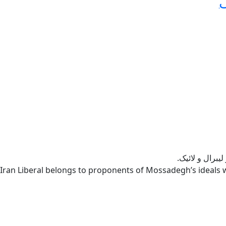
ی
یبرال و لائیک.
Iran Liberal belongs to proponents of Mossadegh’s ideals w