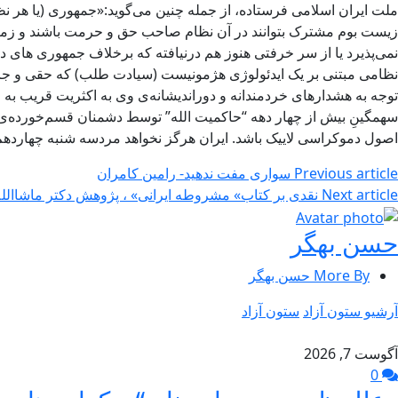
ملت ایران اسلامی فرستاده، از جمله چنین می‌گوید:«جمهوری (یا هر نظا
زیست بوم مشترک بتوانند در آن نظام صاحب حق و حرمت باشند و زمینهٔ
نمی‌پذیرد یا از سر خرفتی هنوز هم درنیافته که برخلاف جمهوری های دی
نظامی مبتنی بر یک ایدئولوژی هژمونیست (سیادت طلب) که حقی و جایی 
توجه به هشدارهای خردمندانه و دوراندیشانه‌ی وی به اکثریت قریب به اتفا
سهمگینِ بیش از چهار دهه “حاکمیت الله” توسط دشمنان قسم‌خورده‌ی ایرا
اصول دموکراسی لاییک باشد. ایران هرگز نخواهد مردسه شنبه چهاردهم دیماه ۱۴۰۰/ ۴ ژانویه ۲۰۲۲ نهضت مقاومت
Previous article
سواری مفت ندهید- رامین کامران
Next article
نقدی بر کتاب» مشروطه ایرانی» ، پژوهش دکتر ماشاالله آجودانی ( 
حسن بهگر
More By حسن بهگر
آرشیو ستون آزاد
ستون آزاد
آگوست 7, 2026
0