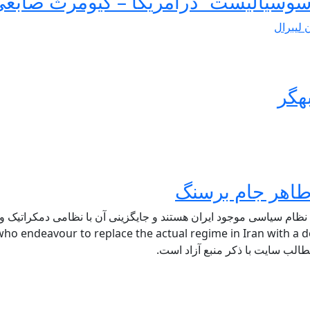
سوسیالیست” درآمریکا – کیومرث صابغ
ن لیبرال
هگر
 نظام سیاسی موجود ایران هستند و جایگزینی آن با نظامی دمکراتیک و ل
ho endeavour to replace the actual regime in Iran with a de