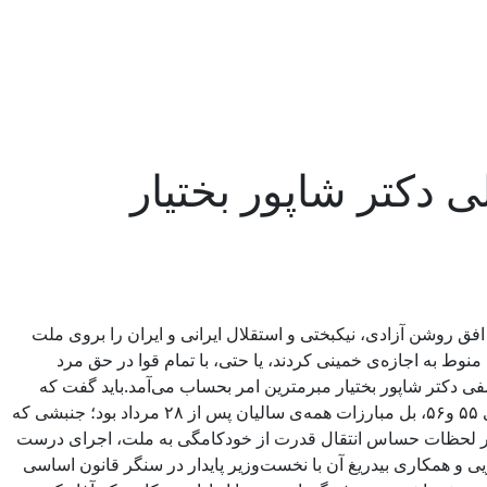
افق روشن آزادی، نیکبختی و استقلال ایرانی و ایران را بروی ملت
 به اجازه‌ی خمینی کردند، یا حتی، با تمام قوا در حق مرد
ی دکتر شاپور بختیار مبرمترین امر بحساب می‌آمد.باید گفت که
انتقال قدرت اداره‌ی امور کشور از حکومت خودکامه به جبهه ملی در واقع نتیجه‌ی مطلوب ومنطقی جنبش آزادیخواهی و عدالت‌طلبی سالهای ۵۵ و۵۶، بل مبارزات همه‌ی سالیان پس از ۲۸ مرداد بود؛ جنبشی که
شت.در لحظات حساس انتقال قدرت از خودکامگی به ملت، اجرای درست
یاسی ملی و همسویی و همکاری بیدریغ آن با نخست‌وزیر پایدار در سنگر قانون اساسی