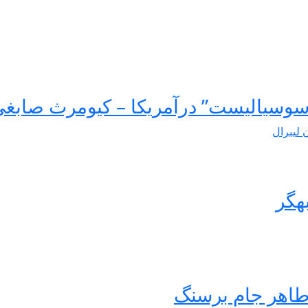
سوسیالیست” درآمریکا – کیومرث صابغ
ن لیبرال
هگر