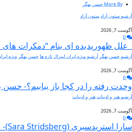
More By حسن بهگر
آرشیو ستون آزاد
ستون آزاد
آگوست 7, 2026
0
علل ظهورپدیده ای بنام “دمکرات های 
آرشیو حسن بهگر
آرشیو ویژه ایران لیبرال
تازه ها
حسن بهگر
ویژه ایرا
آگوست 7, 2026
0
وحدت رفته را در کجا باز بیابیم؟- حسن ب
آرشیو هنر و ادبیات
هنر و ادبیات
آگوست 7, 2026
0
سارا استریدسبری (Sara Stridsberg)- طاهر جام برسنگ