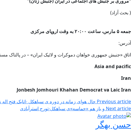
“مروری بر جنبش های اجتماعی در ایران (جنبش زنان)”
( بحث آزاد)
جمعه
۵
مارس، ساعت
۲۰:۰۰
به وقت اروپای مرکزی
آدرس:
اتاق «جنبش جمهوری خواهان دموکرات و لائیک ایران» – در پالتاک مسن
Asia and pacific
Iran
Jonbesh Jomhouri Khahan Democrat va Laic Iran
Previous article
حال هوای زمانه در دوره ی سیاهکل -اتابک فتح اله ز
Next article
و باز هم «حماسه»ی سیاهکل-تورج استرآبادی
حسن بهگر