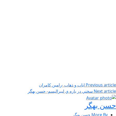
Previous article
ایاب و ذهاب -رامین کامران
Next article
سخني در باره ي ليبراليسم- حسن بهگر
حسن بهگر
More By حسن بهگر