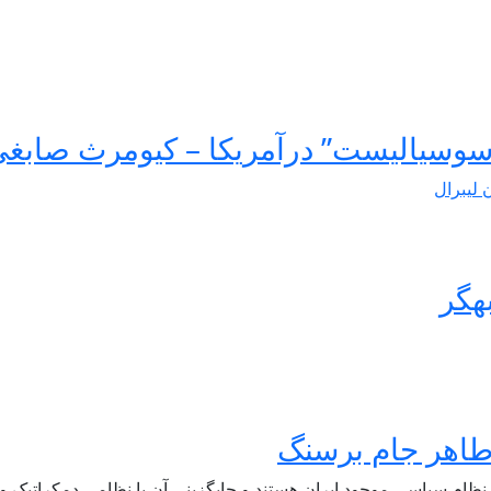
سوسیالیست” درآمریکا – کیومرث صابغ
ن لیبرال
هگر
 نظام سیاسی موجود ایران هستند و جایگزینی آن با نظامی دمکراتیک و ل