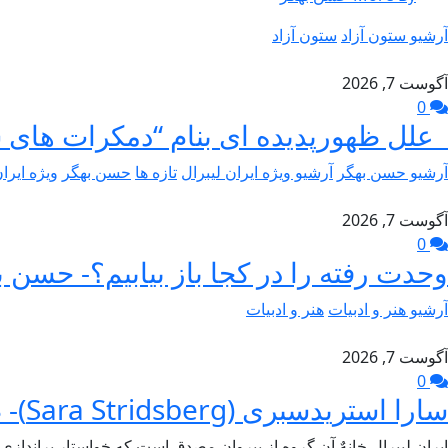
آرشیو ستون آزاد
ستون آزاد
آگوست 7, 2026
0
علل ظهورپدیده ای بنام “دمکرات های 
آرشیو حسن بهگر
آرشیو ویژه ایران لیبرال
تازه ها
حسن بهگر
ویژه ایرا
آگوست 7, 2026
0
وحدت رفته را در کجا باز بیابیم؟- حسن ب
آرشیو هنر و ادبیات
هنر و ادبیات
آگوست 7, 2026
0
سارا استریدسبری (Sara Stridsberg)- طاهر جام برسنگ
ایران لیبرال خانهٌ آن گروه از پیروان مصدق است که خواستار براندازی