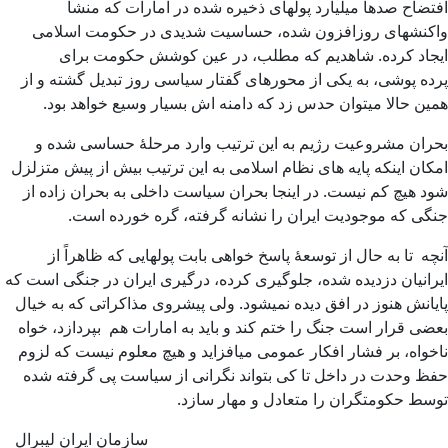
افتضاح صدها میلیارد پولهای ذخیره شده در امارات که منشأ
واکنشهای روزافزون شده، حساسیت شدیدی در حکومت اسلامی
ایجاد کرده. شاهدیم که مطلب، در عین کوشش حکومت برای
پرده پوشی، به یکی از محورهای گفتار سیاسی روز تبدیل گشته و از
همین حالا میتوان حدس زد که دامنه اش بسیار وسیع خواهد بود.
بحران مشروعیت رژیم به این ترتیب وارد مرحلۀ حساسی شده و
امکان اینکه پایه های نظام اسلامی به این ترتیب بیش از پیش متزلزل
شود هیچ کم نیست. در اینجا بحران سیاست داخلی به بحران زاده از
جنگی که موجودیت ایران را نشانه گرفته، گره خورده است.
آنچه تا به حال از توسعۀ پاسخ خواهی بابت پولهایی که ظاهراً از
ایرانیان دزدیده شده، جلوگیری کرده، درگیری ایران در جنگی است که
پایانش هنوز در افق دیده نمیشود. ولی پیشروی مذاکراتی که به خیال
بعضی قرار است جنگ را ختم کند و باید به امارات هم بپردازد، خواه
ناخواه، بر فشار افکار عمومی میافزاید و هیچ معلوم نیست که لزوم
حفظ وحدت در داخل تا کی بتواند نگرانی از سیاست پی گرفته شده
توسط حکومتگران را متعادل و مهار سازد.
سازمان ایران لیبرال