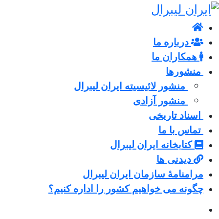
درباره ما
همکاران ما
منشورها
منشور لائیسیته ایران لیبرال
منشور آزادی
اسناد تاریخی
تماس با ما
کتابخانه ایران لیبرال
دیدنی ها
مرامنامۀ سازمان ایران لیبرال
چگونه می خواهیم کشور را اداره کنیم؟