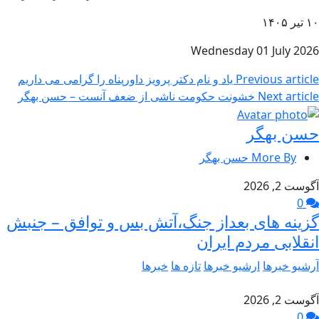
۱۰ تير ۱۴۰۵
Wednesday 01 July 2026
Previous article
یاد و نام دکتر پرویز داورپناه را گرامی می داریم
Next article
خشونت حکومت ناشی از ضعف آنست – حسن بهگر
حسن بهگر
More By حسن بهگر
آگوست 2, 2026
0
گزینه های بعداز جنگ،آتش بس و توافق – جنبش
انقلابی مردم ایران
آرشیو خبرها
ارشیو خبرها
تازه ها
خبرها
آگوست 2, 2026
0