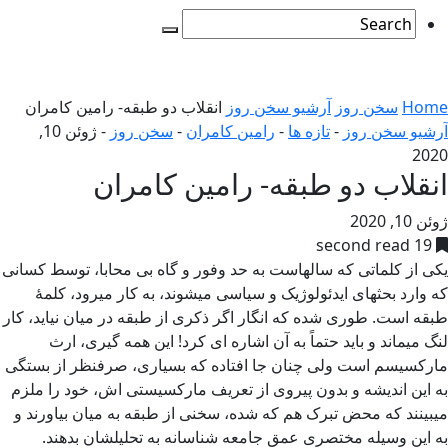
Home
سخن روز
آرشیو سخن روز
انقلاب دو طبقه- رامین کامران
آرشیو سخن روز
-
تازه ها
-
رامین کامران
-
سخن روز
-
ژوئن 10,
2020
انقلاب دو طبقه- رامین کامران
ژوئن 10, 2020
19 second read
یکی از کلماتی که سالهاست به حد وفور و گاه بی محابا، توسط کسانی
که وارد بحثهای ایدئولوژیک و سیاسی میشوند، به کار میرود، کلمۀ
طبقه است. طوری شده که انگار اگر ذکری از طبقه در میان نیاید، کار
لنگ میماند و باید حتماً به آن اشاره ای کرد! این همه گیری، ارث
مارکسیسم است ولی چنان جا افتاده که بسیاری، صرفنظر از بستگی
به این اندیشه و بدون پیروی از تعریف مارکسیستی اش، خود را ملزم
میبینند که محض تبرک هم که شده، سخنی از طبقه به میان بیاورند و
به این وسیله مختصری عمق جامعه شناسانه به تحلیلشان بدهند.