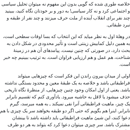
خلاصه طوری شده که گویی بدون این مفهوم نه میتوان تحلیل سیاسی
و اجتماعی کرد و نه کار سیاسی! به دور و بر خودتان نگاه کنید، ببینید
چند نفر برای انقلاب آینده از ملت حرف میزنند و چند نفر از طبقه و
نبرد طبقاتی.
در وهلۀ اول به نظر میاید که این انتخاب که بسا اوقات سطحی است،
به همین دلیل کمابیش زینتی است و تأثیر محدودی در شکل دادن به
بحث دارد، در صورتی که چنین نیست. پیامدهای آن هم در زمینۀ
شناخت، هم عمل و هم ارزیابی فراوان است. به ترتیب ببینیم چه خبر
است.
اولی از میدان بیرون راندن این فکر است که چیزهایی میتواند
فراطبقاتی باشد و خلاصه به یک طبقۀ معین و محدود بستگی نداشته
باشد. یعنی از اول امکان وجود چنین چیزهایی، از منظرۀ نگاه تاریخی
حذف میشود یا لاقل به حاشیه میرود. یادآوری کنم که تقسیم نابرابر
یک چیز، ماهیت فراطبقاتی آنرا نفی نمیکند ـ به همه میرسد، گیرم
نابرابر. اینرا هم بگویم که حتی اگر دو طبقه بخواهند سر یک چیزی با هم
دعوا کنند، این شیئ ماهیت فراطبقاتی باید داشته باشد تا بینشان
مشترک باشد. سر چیزی میتوان دعوا کرد که بتواند به هر دو طرف