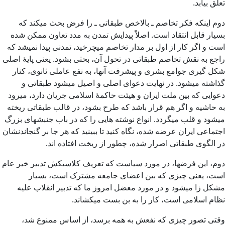
تعلق بیابد.
دوم اینکه فکر تخاصم ـ بالاخص طبقاتی ـ را فرض بحث میکند که
بسیار قابل انتقاد است. اصلاً پیدایش تمدن به مدد تعاون ممکن شده
است و اگر کار از اول بر مدار تخاصم میچرخید، تمدنی پیدا نمیشد که
راجع به نقش تخاصم طبقاتی در تحول آن، بحثی بشود. یعنی پایۀ اصلی
شکل گیری جوامع بشری و پیشرفت آنها، به نفع عاملی ثانوی، کنار
گذاشته میشود. در نهایت دعوای اصلی و اصیل میشود طبقاتی و
دعوایی که بین ملت ایران و هیئت حاکمۀ اسلامی جریان دارد، میرود
به حاشیه و اگر هم قرار باشد که طرح بشود، در قالب طبقاتی ریخته
میشود و قلب میگردد. انواع نوشته هایی را که در باب جنبشهای بزرگ
اجتماعی ایران عرضه شده، نگاه کنید تا ببینید که هر جا بر گنجاندنشان
در الگوی طبقاتی اصرار شده، چطور از ریخت افتاده اند.
دوم، این فرضها، در مورد سیاست که تعریف کلاسیکش تدبیر خیر عام
است، یعنی چیزی که بین اعضای جامعه مشترک است، بسیار
مشکل زا میشود و در مورد معضل امروز ما که تدبیر انقلاب علیه
نظام اسلامی است، کار را به بن بست میکشاند.
وقتی تصور چیزی که نفعش به همه برسد، از اساس ممنوع شد،