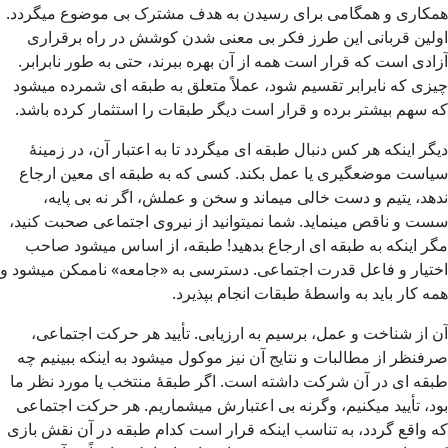
همکاری و همگامی برای رسیدن به هدف مشترک بی موضوع میگردد.
اولین قربانی این طرز فکر بی معنی شدن کوشش در راه برقراری
آزادی است که قرار است همه از آن بهره ببرند، حتی به طور نابرابر.
چیزی که نابرابر تقسیم شود، عملاً متعلق به طبقه ای شمرده میشود
که سهم بیشتر برده و قرار است دیگر طبقات را استثمار کرده باشد.
دیگر اینکه هر کس دنبال طبقه ای میگردد تا به اعتبار آن، در زمینۀ
سیاست موضعگیری یا عمل بکند. کسی که به طبقه ای معین ارجاع
ندهد، یتیم و دست خالی میماند و سخن و عملش، اگر نه بی پایه،
سست و ناقص مینماید. شما نمیتوانید از نیروی اجتماعی صحبت کنید،
مگر اینکه به طبقه ای ارجاع بدهید! طبقه، از اساس میشود صاحب
اختیار و فاعل قدرت اجتماعی. دسترسی به «جامعه» ناممکن میشود و
همه کار باید به واسطۀ طبقات انجام بپذیرد.
آن از شناخت و عمل، برسیم به ارزیابی. تأیید هر حرکت اجتماعی،
صرفنظر از مطالبات و نتایج آن نیز موکول میشود به اینکه ببینیم چه
طبقه ای در آن شرکت داشته است. اگر طبقۀ منتخب یا مورد نظر ما
بود، تأیید میکنیم، وگرنه بی اعتبارش میشماریم. هر حرکت اجتماعی
که واقع گردد، به تناسب اینکه قرار است کدام طبقه در آن نقش بازی