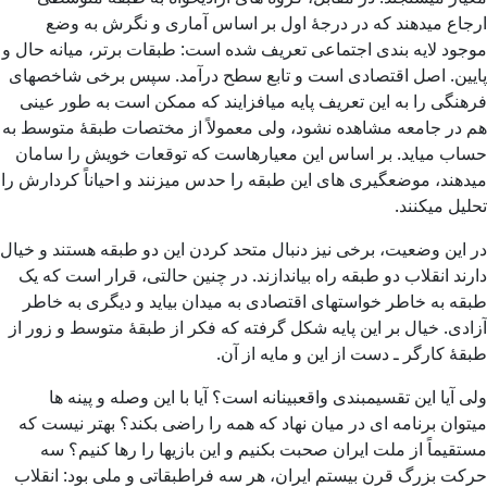
ارجاع میدهند که در درجۀ اول بر اساس آماری و نگرش به وضع
موجود لایه بندی اجتماعی تعریف شده است: طبقات برتر، میانه حال و
پایین. اصل اقتصادی است و تابع سطح درآمد. سپس برخی شاخصهای
فرهنگی را به این تعریف پایه میافزایند که ممکن است به طور عینی
هم در جامعه مشاهده نشود، ولی معمولاً از مختصات طبقۀ متوسط به
حساب میاید. بر اساس این معیارهاست که توقعات خویش را سامان
میدهند، موضعگیری های این طبقه را حدس میزنند و احیاناً کردارش را
تحلیل میکنند.
در این وضعیت، برخی نیز دنبال متحد کردن این دو طبقه هستند و خیال
دارند انقلاب دو طبقه راه بیاندازند. در چنین حالتی، قرار است که یک
طبقه به خاطر خواستهای اقتصادی به میدان بیاید و دیگری به خاطر
آزادی. خیال بر این پایه شکل گرفته که فکر از طبقۀ متوسط و زور از
طبقۀ کارگر ـ دست از این و مایه از آن.
ولی آیا این تقسیمبندی واقعبینانه است؟ آیا با این وصله و پینه ها
میتوان برنامه ای در میان نهاد که همه را راضی بکند؟ بهتر نیست که
مستقیماً از ملت ایران صحبت بکنیم و این بازیها را رها کنیم؟ سه
حرکت بزرگ قرن بیستم ایران، هر سه فراطبقاتی و ملی بود: انقلاب