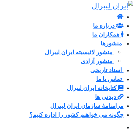
درباره ما
همکاران ما
منشورها
منشور لائیسیته ایران لیبرال
منشور آزادی
اسناد تاریخی
تماس با ما
کتابخانه ایران لیبرال
دیدنی ها
مرامنامۀ سازمان ایران لیبرال
چگونه می خواهیم کشور را اداره کنیم؟