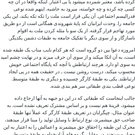
کرده باشد، معتبر شمرده میشود یا بی اعتبار. اینکه واقعاً در آن چه
کسی چه کرده و چه خواسته، میرود به حاشیه. اینهم شده نوعی
فدرالیسم اجتماعی. آن یکی قرار است ملت را تکه تکه بکند، این یکی
جامعه را. وحدت ایرانیان که پایۀ شهروندی همگانی است از دو طریق
مورد تهاجم قرار گرفته. از یک سو با مثله کردن ملت به اقوام
ناسازگار و از سوی دیگر با تفکیک جامعه به طبقات دشمن یکدیگر.
امروزه دعوا بین دو گروه است که هر کدام نایب مناب یک طبقه شده
است، به آن اتکا میکند و از سوی آن حرف میزند و در نهایت چشم امید
به سوی او دارد. هرچند ارتباطش با آنچه که پایگاه اجتماعی خویش
محسوب میکند، درست روشن نیست ـ در حقیقت همه در پی ایجاد
ارتباطند. یکی به طبقۀ کارگر چسبیده و دیگری به طبقۀ متوسط.
نوعی قطب بندی طبقاتی سر هم بندی شده.
جالب اینجاست که طبقاتی که در این دو جبهه به آنها ارجاع داده
میشود، قرینۀ هم نیست و بر اساس مشترک تعریف نشده است. به
عنوان مثال، چپگرایان در تعریف طبقۀ کارگر که عملاً تنها طبقۀ
صاحب حق میشمرند، نوع ارتباط با وسایل تولید را مبنا قرار میدهند،
محرک این طبقه را احقاق حق میشمرند و اعمالش را به اعتبار به این
معیار میسنجند. در مقابل، گروه های آزادیخواه به طبقۀ متوسطی