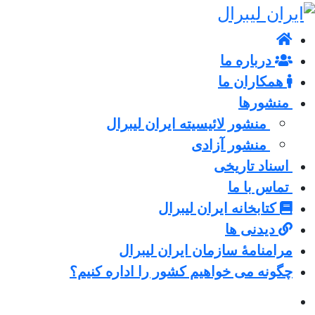
درباره ما
همکاران ما
منشورها
منشور لائیسیته ایران لیبرال
منشور آزادی
اسناد تاریخی
تماس با ما
کتابخانه ایران لیبرال
دیدنی ها
مرامنامۀ سازمان ایران لیبرال
چگونه می خواهیم کشور را اداره کنیم؟