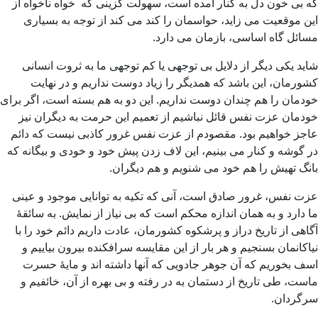
که بی خون دل به کنار آمده است، سهولت گزینی که خواه ناخواه از
این موقعیت می زاید، حواسمان را کند می کند از توجه به بسیاری
مسائل گاه اساسی، بازمان می دارد.
شاید یکی دیگر از دلایل بی توجهی یا کم توجهی ما به ثروت انسانی
کشورمان، این باشد که همدیگر را زیاد دوست نداریم و در نهایت
خودمان را هم چندان دوست نداریم. این دو به هم بسته است، اگر برای
خودمان عزت نفس قائل نباشیم از تعمیم این حرمت به دیگران نیز
عاجز خواهیم بود. مقصودم از عزت نفس غرور کاذبی نیست که دائم
در گوشه و کنار می بینیم، این لاف زدن پیش خود و خودی و بیگانه که
بانگ تهیش را هم خود می شنویم و هم دیگران.
عزت نفس، غرور صادق است، آنی که تکیه به توانایی موجود و عینی
ما دارد و به همان اندازه محکم است که بی نیاز از نمایش. به سائقۀ
آگاهی از تاریخ دراز و پرشکوه کشورمان، عادت داریم دائم خود را با
نیاکانمان بسنجیم و هر بار از این مقایسه سرافکنده بیرون بیاییم و
اسف بخوریم که آن جوهر جادویی که آنها داشته اند و مایۀ حسرت
ماست، طی تاریخ از دستمان به در رفته و بی بهره از آن، خائفیم و
سرگردان.