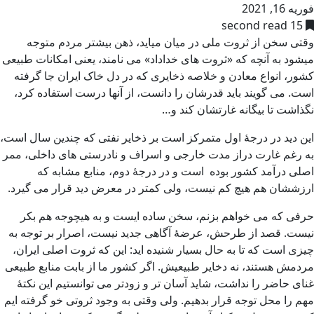
فوریه 16, 2021
15 second read
وقتی سخن از ثروت ملی در میان میاید، ذهن بیشتر مردم متوجه
میشود به آنچه که «ثروت های خداداد» می نامند، یعنی امکانات طبیعی
کشور، انواع معادن و خلاصه ذخایری که در دل خاک ایران جا گرفته
است. می گویند باید قدرشان را دانست، از آنها درست استفاده کرد،
نگذاشت تا بیگانه غارتشان کند و…
این دید در درجۀ اول متمرکز است بر ذخایر نفتی که چندین سال است،
به رغم غارت دراز مدت خارجی و اسراف و نادرستی های داخلی، ممر
اصلی درآمد کشور بوده است و در درجۀ دوم، منابع مشابه که
ارزششان هم هیچ کم نیست، ولی کمتر در معرض دید قرار می گیرد.
حرفی که می خواهم بزنم، سخن ساده ایست و به هیچوجه هم بکر
نیست. قصد از طرحش، عرضۀ آگاهی جدید نیست، اصرار بر توجه به
چیزی است که تا به حال بسیار شنیده اید: این که ثروت اصلی ایران،
مردمش هستند، نه دخایر طبیعیش. اگر کشور ما از بابت منابع طبیعی
غنای حاضر را نداشت، شاید آسان تر و زودتر می توانستیم این نکتۀ
مهم را محل توجه قرار بدهیم. ولی وقتی به وجود ثروتی خو گرفته ایم