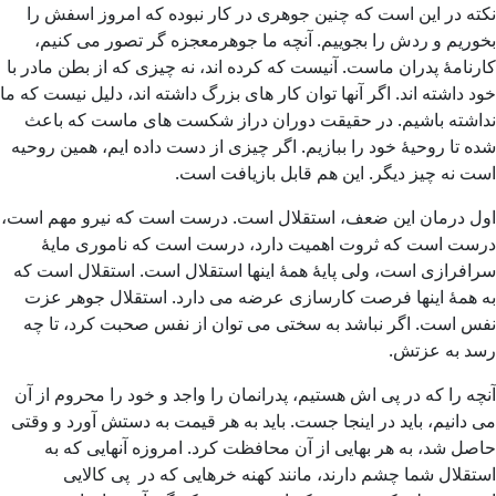
نکته در این است که چنین جوهری در کار نبوده که امروز اسفش را
بخوریم و ردش را بجوییم. آنچه ما جوهرمعجزه گر تصور می کنیم،
کارنامۀ پدران ماست. آنیست که کرده اند، نه چیزی که از بطن مادر با
خود داشته اند. اگر آنها توان کار های بزرگ داشته اند، دلیل نیست که ما
نداشته باشیم. در حقیقت دوران دراز شکست های ماست که باعث
شده تا روحیۀ خود را ببازیم. اگر چیزی از دست داده ایم، همین روحیه
است نه چیز دیگر. این هم قابل بازیافت است.
اول درمان این ضعف، استقلال است. درست است که نیرو مهم است،
درست است که ثروت اهمیت دارد، درست است که ناموری مایۀ
سرافرازی است، ولی پایۀ همۀ اینها استقلال است. استقلال است که
به همۀ اینها فرصت کارسازی عرضه می دارد. استقلال جوهر عزت
نفس است. اگر نباشد به سختی می توان از نفس صحبت کرد، تا چه
رسد به عزتش.
آنچه را که در پی اش هستیم، پدرانمان را واجد و خود را محروم از آن
می دانیم، باید در اینجا جست. باید به هر قیمت به دستش آورد و وقتی
حاصل شد، به هر بهایی از آن محافظت کرد. امروزه آنهایی که به
استقلال شما چشم دارند، مانند کهنه خرهایی که در پی کالایی