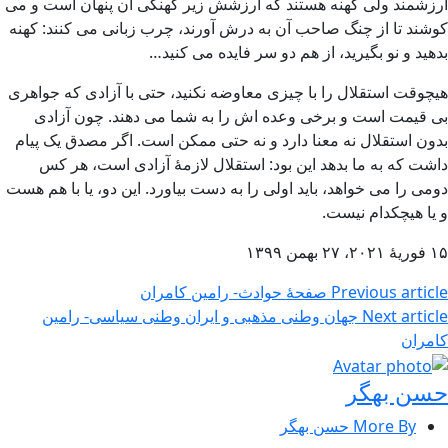
ارزشمند ولی کهنه هستند که ارزشش زیر کهنگی آن پنهان است و می
کوشند تا از چنگ صاحب آن به درش آورند، چرب زبانی می کنند: کهنه
بدهید و نو بگیرید، از هم دو سر فایده می کنید…
هیچوقت استقلال را با چیزی معاوضه نکنید، حتی با آزادی که جواهری
بی قیمت است و برخی وعده اش را به شما می دهند. چون آزادی
بدون استقلال نه معنا دارد و نه حتی ممکن است. اگر مصدق یک پیام
داشت که به ما بدهد این بود: استقلال لازمۀ آزادی است، هر کس
دومی را می خواهد، باید اولی را به دست بیاورد. این دو، یا با هم هست
و یا هیچکدام نیست.
۱۵ فوریۀ ۲۰۲۱، ۲۷ بهمن ۱۳۹۹
Previous article
صفحۀ حوادث- رامین کامران
Next article
جهان وطنی مذهبی و ایران وطنی سیاسی- رامین
کامران
حسن بهگر
More By حسن بهگر