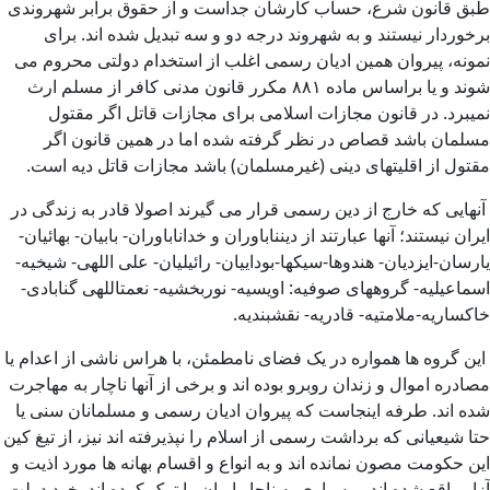
طبق قانون شرع، حساب کارشان جداست و از حقوق برابر شهروندی
برخوردار نیستند و به شهروند درجه دو و سه تبدیل شده اند. برای
نمونه، پیروان همین ادیان رسمی اغلب از استخدام دولتی محروم می
شوند و یا براساس ماده ۸۸۱ مکرر قانون مدنی کافر از مسلم ارث
نمیبرد. در قانون مجازات اسلامی برای مجازات قاتل اگر مقتول
مسلمان باشد قصاص در نظر گرفته شده اما در همین قانون اگر
مقتول از اقلیتهای دینی (غیرمسلمان) باشد مجازات قاتل دیه است.
آنهایی که خارج از دین رسمی قرار می گیرند اصولا قادر به زندگی در
ایران نیستند؛ آنها عبارتند از دینناباوران و خداناباوران- بابیان- بهائیان-
یارسان-ایزدیان- هندوها-سیکها-بوداییان- رائیلیان- علی اللهی- شیخیه-
اسماعیلیه- گروههای صوفیه: اویسیه- نوربخشیه- نعمتاللهی گنابادی-
خاکساریه-ملامتیه- قادریه- نقشبندیه.
این گروه ها همواره در یک فضای نامطمئن، با هراس ناشی از اعدام یا
مصادره اموال و زندان روبرو بوده اند و برخی از آنها ناچار به مهاجرت
شده اند. طرفه اینجاست که پیروان ادیان رسمی و مسلمانان سنی یا
حتا شیعیانی که برداشت رسمی از اسلام را نپذیرفته اند نیز، از تیغ کین
این حکومت مصون نمانده اند و به انواع و اقسام بهانه ها مورد اذیت و
آزار واقع شده اند و بسیاری به ناچار ایران را ترک کرده اند. خود دولت