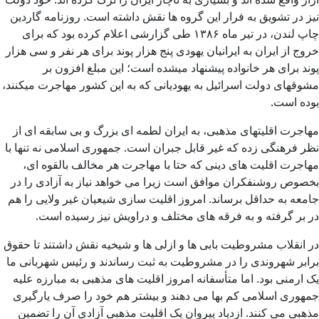
نیز در تشویق به فرار این گروه ها نقش داشته است. روزنامه گاردین
چاپ لندن، در تیر ماه ۱۳۸۶ طی گزارشی اعلام کرده بود که برای
خروج از ایران به ایرانیان یهودی پنج هزار پوند برای هر نفر و سی هزار
پوند برای هر خانواده پیشنهاد میشده است؛ این مبلغ افزون بر
مشوقهای دولت اسرائیل به یهودیانی که به این کشور مهاجرت میکنند،
بوده است.
مهاجرت اقلیتهای مذهبی، به ایران لطمه ای بزرگ و بی سابقه ای از
نظر فرهنگی زده که غیر قابل جبران است. جمهوری اسلامی نه تنها با
مهاجرت اقلیت های دینی که حتا با مهاجرت هر مخالف بالقوه ای،
بخصوص روشنفکران موافق است زیرا می خواهد نیاز به آزادی را در
جامعه به حداقل برساند. امروز اقلیت سازی شیعیان غیر ولایی را هم
در بر گرفته و به فرقه های مختلف و دراویش نیز رسیده است.
در انقلاب مشروطیت بابی ها و ازلی ها و شیخیه نقش داشتند تا حقوق
برابر شهروندی را در مشروطیت به ثبت رساندند و رئیس شهربانی ما
یک ارمنی بود. اما متأسفانه امروز اقلیت های مذهبی به مبارزه علیه
جمهوری اسلامی کم بها می دهند و بیشتر هم خود را صرف یارگیری
مذهبی می کنند. ازدیاد پیروان یک اقلیت مذهبی آزادی آن را تضمین