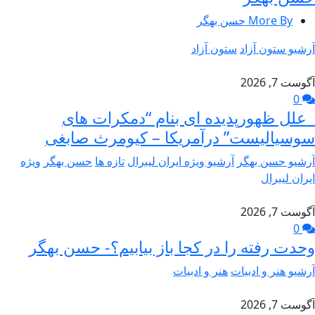
More By حسن بهگر
آرشیو ستون آزاد
ستون آزاد
آگوست 7, 2026
0
علل ظهورپدیده ای بنام “دمکرات های
سوسیالیست” درآمریکا – کیومرث صابغی
آرشیو حسن بهگر
آرشیو ویژه ایران لیبرال
تازه ها
حسن بهگر
ویژه
ایران لیبرال
آگوست 7, 2026
0
وحدت رفته را در کجا باز بیابیم؟- حسن بهگر
آرشیو هنر و ادبیات
هنر و ادبیات
آگوست 7, 2026