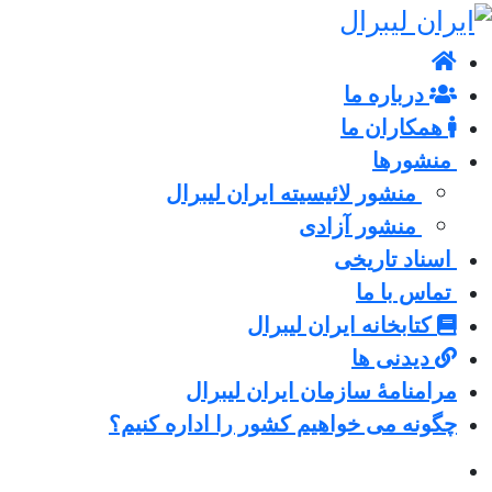
درباره ما
همکاران ما
منشورها
منشور لائیسیته ایران لیبرال
منشور آزادی
اسناد تاریخی
تماس با ما
کتابخانه ایران لیبرال
دیدنی ها
مرامنامۀ سازمان ایران لیبرال
چگونه می خواهیم کشور را اداره کنیم؟