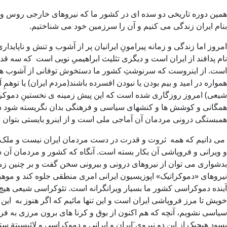
همین دوره تاریخی دو سده ای در کشور ما که نیروهای خارجی روس و ا
بنام ایران زندگی می کنیم و آن را سرزمین خود می شناختیم.
امروز اما زندگی و زمانه پیرامونِ ایرانیان پر از آشوب و تنش و ناپا
نام پدافند از ایران است و دیگری تثلیث ابراهیمیِ نویی است که سه قد
است. از اینروست که سرنوشتِ کشور ما دستخوش توفانی از آشوب هائی
همواره در امید و بیم بودن یا نبودن افسرده باشند(مردم ایران) یا توه
شیعی) امروز روزگاری شده است که این پیش زمینه ی نخستینِ دموکراسی د
همگانی و کوشش ها و کنشهای سیاسی و فرهنگی بدان نگریسته شود در
همبستگی درونی مردمان آن آماجی ملی است و از اینرو بایستی بتوان بیش
می دانیم که همه ثروت و قدرت در دست مردمان ایران نیست و ملک طل
و ویرانی و فروپاشی آن بکار بسته است. آنگاه که کشور و مردمان آن د
بدشواری می توان از نیروهای درونی و بیرونی سخن گفت و بر چنین زمین
نیروهای «دموکراتیک» اپوزیسیون ایرانی امری منطقی جلوه کند و موهبتی
آینده دموکراسی کشور ما بسیار ویرانگرانه است. تئوکراسی شیعی هیچ دغ
خویش تا مرز فروپاشی ایران است و این تنها مائیم که اگر هنوز به این
سیاسی نشویم، آنچه که هم اکنون از بوق و کرنا های برون مرزی به فرا
بسود هیجیک از این دو نیروی َایران و ایرانی و دموکراسی و لائیسیتهَ ستی