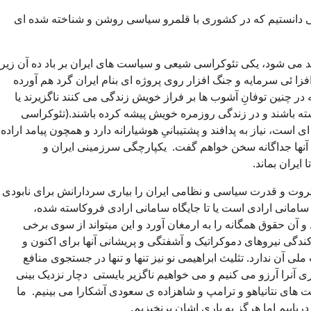
 می دانستیم که در کشوری با قلمرو سیاسی روشن و شناخته شده ای
دید می شود، یکی تئوکراسی شیعی و سیاست های ایران بر باد ده آن زیر
زا ئی سرمایه و جنگ افزار روی پروژه ای بنام ایران گرد هم آورده
نین توفانِ آشوب ها بر فراز خویش زندگی می کنند ناگزیرند یا
داشته باشند و در زندگی روزمره خویش پیشه کرده باشند.(تئوکراسی
، نیاز به پدافند و پشتیبانیِ هوشیارانه دارد و همچون پیامد اراده
نها جداگانه سخن خواهم گفت. یکپارچگی سرزمینی ایران و
ایران بماند.
روت و قدرت سیاسی و نظامی ایران را بیاری سردارانش برای نابودی
سامانی ارادی است یا تا جایگاه سامانی ارادی فروکاسته شده،
 آن حقوق همگانه را به ارمغان آورد و این میتواند از سوی برخی
ندگی نیروهای دموکراتیک و آشفتگی و پریشانی آنها برای اکنون و
آن ندارد. تثلیث ابراهیمی نو نیز تنها و تنها در جستجوی منافع
 آنرا آرزو می کنیم و می خواهیم ناگزیر بایستی دچار نزدیک بینی
ت های نتانیاهو و ترامپ و شاهزاده ی سعودی آشکارا می بینیم. ما
نیز دریابیم اما هرگز به یاری اشان برنخیزیم.