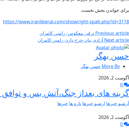
برای خواندن بخش نخست
https://www.iranliberal.com/showright-spalt.php?id=3118
Previous article
ترقی معکوس- رامین کامران
Next article
آزادی بیان خرج دارد- رامین کامران
حسن بهگر
More By حسن بهگر
آگوست 2, 2026
0
گزینه های بعداز جنگ،آتش بس و توافق –
آرشیو خبرها
ارشیو خبرها
تازه ها
خبرها
آگوست 2, 2026
0