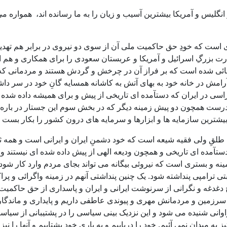
نگلیس و آمریکا بیشترین آسیب و زیان را به ما رسانده اند، همواره
یداری است که خودِ حق حاکمیت ملی آن از سوی دو نیروی در برابر هم ته
رت بزرگِ اسرائیل و آمریکا و عربستان سعودی را برای همکاری و هم اف
 شده است که بر فراز آن در چرخش و گردش هستند و مردمانی که در چ
مِ آرامش در خانه خود به بهای آتش به کاشانه همسایه گانِ خود در سر 
ر ایران که دستآمده ای تاریخی از پیش و برای همیشه داده شده ای است
ست همچون دو پیش زمینه دیگر که در بخش سوم این جستار در باره آ
ترین سازمایه ها و ابزارها و سرمایه های درون کشور را بکار بست تا 
قِ ولی فقیه شیعه است که خود دشمنِ ایران و ایرانی است و همه ث
ستآمده ای تاریخی و همچون ودیعه الهی از پیش داده شده ای نیستند و 
ه و بستری است که نیروئی بیگانه می تواند بجای مردم وارد کار شود و
 ترامپی پنداشته شود. یک چنین پنداشتی آنهم در زمینه واگرائی و پراک
دغه و نگرانی از سرنوشت ایرانی و ایران و پاسداری از حق حاکمیت ملی 
 سرزمین و مردمانش مهری و پیوندی عاطفی داریم و پایداری و ماندگاری
وانی شنیده می شود و این نزدیک بینی سیاسی را در پشتیبانی از سیاس
ز به میدان نمی آئیم. خود را دریابیم و به یاری خود بشتابیم و آنها را 