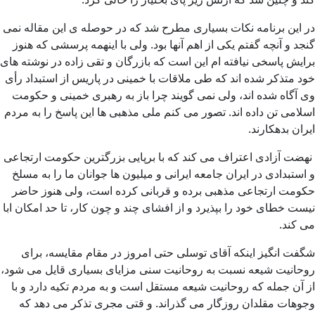
در این برنامه نکات بسیاری مطرح شد که در حوصله ی این مقاله نمی
گنجد و آنچه گفتم یکی از اهم آنها بود. ولی با اینهمه پرسشی که هنوز
برایش پاسخی نیافته ام این است که بازرگان و تقی زاده در نوشته های
خود متذکر شده اند که طی ملاقات با خمینی در پاریس از استبداد رأی
وی آگاه شده اند، ولی نمی گویند چرا باز به رهبری خمینی و حکومت
اسلامی تن داده اند. تصور می کنم ملی مذهبی ها این پاسخ را به مردم
ایران بدهکارند.
نهضت آزادی اعتراف می کند که با برپایی بزرگترین حکومت ارتجاعی
و استبدادی در ایران جامعه ایرانی و میلیون ها جوانان ما را به مسلخ
حکومت ارتجاعی مذهبی برده و قربانی کرده است، ولی هنوز حاضر
نیست خطای خود را بپذیرد و از افشای چند و چون کار، تا حد امکان ابا
می کند.
شگفت انگیز اینکه آقای توسلی حتی امروز در مقام مقایسه، برای
روحانیت شیعه نسبت به روحانیت سنی مزایای بسیاری قایل می شود،
از آن جمله که روحانیت شیعه مستقل است و به مردم تکیه دارد و با
وجوهات مقلدان روزگار می گذراند. و قتی مجری تذکر می دهد که