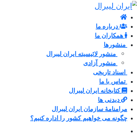
درباره ما
همکاران ما
منشورها
منشور لائیسیته ایران لیبرال
منشور آزادی
اسناد تاریخی
تماس با ما
کتابخانه ایران لیبرال
دیدنی ها
مرامنامۀ سازمان ایران لیبرال
چگونه می خواهیم کشور را اداره کنیم؟