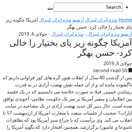
Home
ویژه ایران لیبرال
آرشیو ویژه ایران لیبرال
آمریکا چگونه زیر
پای بختیار را خالی کرد- حسن بهگر
آرشیو ویژه ایران لیبرال
-
ویژه ایران لیبرال
-
جولای 6, 2019
آمریکا چگونه زیر پای بختیار را خالی
کرد- حسن بهگر
جولای 6, 2019
50 second read
پس از گذشت 40 سال از انقلاب هنوز گره های کور فراوانی داریم که
ناگشوده مانده اند و از آن جمله نقش نهضت آزادی در به قدرت
رساندن خمینی. قبلا به صورت خلاصه می دانستیم که در یک جلسه
بین انقلابیان و سفیر آمریکا بر سر یک حکومت نظامی- آخوندی توافق
شده است. حال دبیر کل جدید نهضت آزادی در یک مصاحبه در سایت
آپارات1 صحبت از جلسات متعدد با سفارت آمریکا از اردیبهشت 57 تا
انقلاب می کند. وی برآنست که با چراغ سبز آمریکا بود که تظاهرات
تاسوعا و عاشورا برگزارشد. همچنین افتخار دارد که بگوید آمریکا را