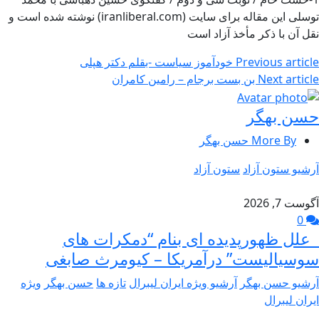
توسلی این مقاله برای سایت (iranliberal.com) نوشته شده است و
نقل آن با ذکر مأخذ آزاد است
Previous article
خودآموز سیاست -بقلم دکتر هپلی
Next article
بن بست برجام – رامین کامران
حسن بهگر
More By حسن بهگر
آرشیو ستون آزاد
ستون آزاد
آگوست 7, 2026
0
علل ظهورپدیده ای بنام “دمکرات های
سوسیالیست” درآمریکا – کیومرث صابغی
آرشیو حسن بهگر
آرشیو ویژه ایران لیبرال
تازه ها
حسن بهگر
ویژه
ایران لیبرال