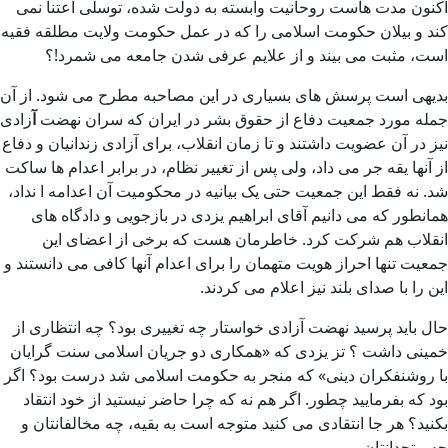
اکنون مدت هاست روحانیت وابسته به دولت شده، توسلی اعتنا نمی
کند و بیلان حکومت اسلامی را که در عمل حکومت ولایت مطلقه فقیه
است، مثبت می بیند و از علایم عرفی شدن جامعه می شمرد!؟
بدیهی است پرسش های بسیاری در این مصاحبه مطرح می شود. از آن
جمله مورد جمعیت دفاع از حقوق بشر در ایران
که سران نهضت
آ
زادی
نیز در آن عضویت داشتند و تا زمان انقلاب، برای آزادی زندانیان و دفاع
از آنها یقه جر می داد، ولی پس از تغییر نظام، در برابر اعدام ها ساکت
شد. نه فقط این جمعیت حتی یک بیانیه در محکومیت آن اعدامه ا نداد،
همانطور که می دانیم آقای ابراهیم یزدی در بازجویی و دادگاه های
انقلاب هم شرکت کرد. خاطرمان هست که برخی از اعضای این
جمعیت تنها احراز هویت متهمان را برای اعدام آنها کافی می دانستند و
این را با صدای بلند نیز اعلام می کردند.
حال باید پرسید نهضت آزادی خواستار چه تغییری بود؟ چه انتظاری از
خمینی داشت ؟ تز یزدی که «همکاری دو جریان اسلامی سنت گرایان
با روشنفکران دینی» که منجر به حکومت اسلامی شد درست بود؟ اگر
بود که بفرمایید چطور. اگر هم نه که چرا حاضر نیستید از خود انتقاد
بکنید؟ هر جا انتقادی می کنید متوجه است به بقیه، چه مخالفانتان و
چه متحدانتان.