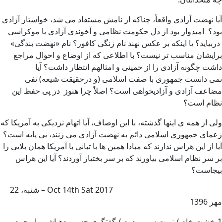
آیا نهضت آزادی واقعاً، چناکه از نامش مستفاد می شد، خواستار آزادی
بود؟ امیدوار بود از دل حکومت نظامی و آخوندی آزادی یا موکراسی
دربیاید؟ یا اینکه بر عکس نهند نام زنگی کافور؟ نام «نهضت بندگی»
برایشان مناسب تر نیست؟ با اطلاعی که از اوضاع و احوال مراجع
داشت چگونه آزادی را از خمینی و امثالهم انتظار داشت؟ آیا
نمی دانست جمهوری با صفت اسلامی (و درحقیقت شیعه) نفی
مضاعف آزادی و آزادیخواهی است؟ اصلاً چرا هنوز در پی حفظ این
نظام است؟
ولی از همه ی اینها گذشته، با این اوصاف، آیا اتهام نزدیکی به آمریکا که
زعمای جمهوری اسلامی دائم به نهضت آزادی می زنند، بی پایه است؟
آیا از این هراس ندارند که مبادا همین ها با تبانی با آمریکا همان بلایی را
بر سر نظام اسلامی بیاورند که بر سر بختیار آوردند؟ آیا این هراس
بیجاست؟
2017 Oct 14th Sat – شنبه، 22
مهر 1396
1-خشت خام / نوبت سی و دوم / گفتگوی حسین دهباشی با محمد