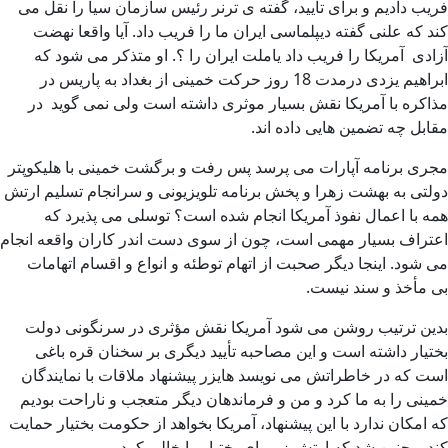
فریب دادیم و برای تأیید، گفته ی ترنر رئیس سازمان سیا را نقل می
کند که علنی گفته دیپلماسی ایران ما را فریب داد. آیا واقعا نهضت
آزادی آمریکا را فریب داد یاملت ایران را ؟. او متذکر می شود که
ابراهیم یزدی درمدت 18 روز حرکت خمینی از بغداد به پاریس در
مذاکره با آمریکا نقش بسیار موثری داشته است ولی نمی گوید در
مقابل چه تضمین هایی داده اند.
مجری برنامه آپارات می پرسد پس رفت و برگشت خمینی با هلیکوپتر
دولتی به بهشت زهرا و پخش برنامه تلویزیونی و سرانجام تسلیم ارتش
همه با اعمال نفوذ آمریکا انجام شده است؟ توسلی می پذیرد که
اعتراف بسیار مهمی است، چون از سوی دست اندر کاران واقعه انجام
می شود. اینجا دیگر صحبت از اتهام توطئه و انواع و اقسام اتهامات
بی مأخذ و سند نیست.
بدین ترتیب روشن می شود آمریکا نقش مؤثری در سرنگونی دولت
بختیار داشته است و این مصاحبه تأیید دیگری بر سخنان قره باغی
است که در خاطراتش می نویسد هایزر پیشنهاد ملاقات با نمایندگان
خمینی را به ما کرد و من و فرماندهان دیگر متعجب و ناراحت بودیم
که امکان ندارد با این پیشنهاد، آمریکا بخواهد از حکومت بختیار حمایت
کند و چنین شد که ارتش زیر پای بختیار را خالی کرد.