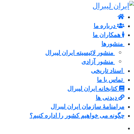
درباره ما
همکاران ما
منشورها
منشور لائیسیته ایران لیبرال
منشور آزادی
اسناد تاریخی
تماس با ما
کتابخانه ایران لیبرال
دیدنی ها
مرامنامۀ سازمان ایران لیبرال
چگونه می خواهیم کشور را اداره کنیم؟