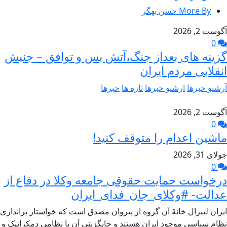
More By حسن بهگر
آگوست 2, 2026
0
گزینه های بعداز جنگ،آتش بس و توافق – جنبش
انقلابی مردم ایران
آرشیو خبرها
ارشیو خبرها
تازه ها
خبرها
آگوست 2, 2026
0
ماشین اعدام را متوقف کنید!
جولای 31, 2026
0
درخواست حمایت حقوقی جامعه وکلا در دفاع از
عدالت- #وکلای_جان_فدای_ایران
ایران لیبرال خانهٌ آن گروه از پیروان مصدق است که خواستار براندازی
نظام سیاسی موجود ایران هستند و جایگزینی آن با نظامی دمکراتیک و