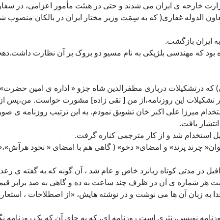
ت خارجه ی ایران می شدند و حتی در هیئت مأمور اعزامی، در سفارتخ
ود و در سال 1282 خورشیدی، همراه با معاون الدوله غفاری( که به سِمَت وزیر مختار ایران در
د که مهندسی بلژیکی به نام مسیو دو بروک بر آن نظارت داشت.دهخد
افیل بعدی) که درتشکیلات درباری مظفرالدین شاه جزو « اداره ی امین 
ر تشکیلات این روزنامه،از من [ تقی زاده] مشورت خواست. من،پس از د
تخدام میرزا علی اکبر خان تشویق نمودم. به این ترتیب روزنامه ی صو
نتشار یافت.
 عنوان« چرند پرند» و امضای« دخو» ( گاهی هم با امضای « نخود هرآش»
یل در مدتی کوتاه زبانزد خاص و عام شد ، آن گونه که به گفته ی رعدی
 قیمت هر شماره ی آن در ظرف چند ساعت به ده و گاهی به صد برابر 
 به زبان آن ها می نوشت و در نوشته هایش، «از اصطلاحات ، استعاره ها، 
زنامه نویسی، نثری است روزنامه ای، که به جای آن که یک روزنامه نگ