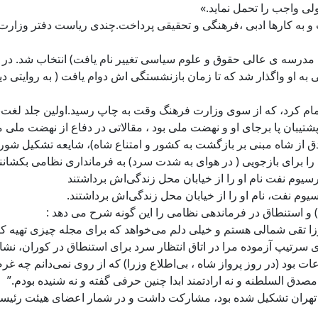
لی واجب را تحمل نماید.»
و به کارها ادبی ،فرهنگی و تحقیقی پرداخت.چندی ریاست دفتر وزار
یبان پا برجای او و نهضت ملی بود ، مقالاتی در دفاع از نهضت ملی 
ق از شاه مبنی بر بازگشت به کشور و امتناع شاه)، شایعه تشکیل ش
را برای بازجویی ( در هوای به شدت سرد) به فرمانداری نظامی بکشانند
یوم نفت نام او را از خیابان محل زندگی‌اش برداشتند
م نفت، نام او را از خیابان محل زندگی‌اش برداشتند.
) و استنطاق در فرماندهی نظامی را این گونه شرح می دهد :
ا تقی شمالی هستم و خیلی دلم می‌خواهد که برای مجله چیزی تهیه کنم
یپ آزموده مرا در اتاق انتظار سرد برای استنطاق در کوران، نشانْد
ت بود (در روز پرواز شاه ، بی‌اطلاع وزرا) که از روی نمی‌دانم چه
 مصدق السلطنه و نه ارادتمند ابدا چنین حرفی گفته و نه شنیده بودم.”
نخستین کنگره ی نویسندگان ایران که در تیرماه 1325 ش.در تهران تشکیل شده بود، مشارکت داشت 