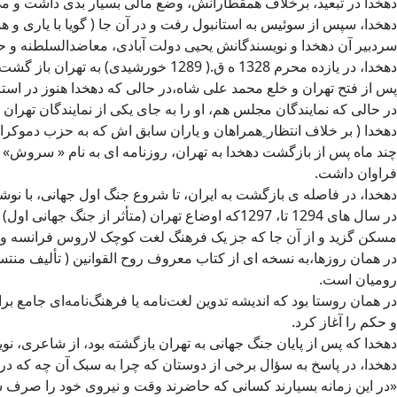
دهخدا در تبعید، برخلاف همقطارانش، وضع مالی بسیار بدی داشت و می گ
دهخدا، سپس از سوئیس به استانبول رفت و در آن جا ( گویا با یاری و ه
سردبیر آن دهخدا و نویسندگانش یحیی دولت آبادی، معاضدالسلطنه و ح
دهخدا، در یازده محرم 1328 ه ق.( 1289 خورشیدی) به تهران باز گشت.
پس از فتح تهران و خلع محمد علی شاه،در حالی که دهخدا هنوز در است
در حالی که نمایندگان مجلس هم، او را به جای یکی از نمایندگان تهرا
دهخدا ( بر خلاف انتظار ِهمراهان و یاران سابق اش که به حزب دموکرا
چند ماه پس از بازگشت دهخدا به تهران، روزنامه ای به نام « سروش» در
فراوان داشت.
دهخدا، در فاصله ی بازگشت به ایران، تا شروع جنگ اول جهانی، با نوش
در سال های 1294 تا، 1297که اوضاع تهران (متأثر
مسکن گزید و از آن جا که جز یک فرهنگ لغت کوچک لاروس فرانسه و یک 
در همان روزها،به نسخه ای از کتاب معروف روح القوانین ( تألیف منت
رومیان است.
در همان‌ روستا بود که اندیشه تدوین لغت‌نامه یا فرهنگ‌نامه‌ای جامع 
و حکم را آغاز کرد.
دهخدا که پس از پایان جنگ جهانی به تهران بازگشته بود، از شاعری، نویسندگی و روزنامه نگاری کناره گ
دهخدا، در پاسخ به سؤال برخی از دوستان که چرا به سبک آن چه که 
«در این زمانه بسیارند کسانی که حاضرند وقت و نیروی خود را صرف شعر 