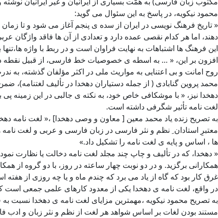
مکتوب زبان فارسی) به همّت بسیاری از ایرانیان و غیر ایرانیان نوشته 
محمود نیکویه، در پاسخ به این سئوال می گوید:
« تاریخ فرهنگ نویسی در ایران از سده ی پنجم آغاز می شود و تا زمان 
دهند، اما هر کدام نقصی عمده دارد و تعدادی از آن ها فاقد واژگان ع
این فرهنگ ها اشتباهات به نهایت فراوان است و در ربط با واژه ها،تنها 
افزون بر این، « … به اسطه ی خصوصیات خط فارسی، از قبیل نقطه دار 
روح امانت و بی اعتنایی به مواریث ملی در اکثر مؤلفان گذشته، به ندر
محمد پروین گنابادی ( از جمله دستیاران دهخدا در تألیف لغتنامه)،
دهخدا نیز، « با موشکافی خاص خود، به نکته ی جالبی در این زمینه پی
لغت نامه تأثیر شگرفی داشته است.
معتبرِ استادان ِ نظم و نثر فارسی در زبان فارسی و عربی و لغت نامه
ها ، اساس و پایه ی لغت نامه را تشکیل داد.»
« دهخدا، که در تألیف و چاپ چند مجلد لغت نامه دخالت یا نظارت نمو
همکارانی برگزید. و در دو نوبت چهار ساعته در روز، با دو گروه از همک
غرق کار بود که گاه از یاد می برد که چندم ماه و یا چه روزی از هفته ا
در واقع، لغت نامه ی دهخدا یکی از معدود کارهای علمی جمعی است که
به تصریح محمود نیکویه ،مهمترین مزایای لغت نامه ی دهخدا نسبت به ف
مستند بودن لغات بر اساس شواهد هر لغت از نظم و نثر زبان و ادب 