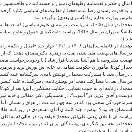
امثال و حکم و لغت‌نامه وظیفه‌ای دشوار و خسته‌کننده و طاقت‌سوز، و
با به قدرت رسیدن رضا شاه،دهخدا ازفعالیت های سیاسی کناره گرفت 
تفتیش وزارت عدلیه ( دادگستری بعدی) برگزیده شد.
شد.)
دهخدا، در فاصله سال‌های ‌۱۳۰۸ تا ‌۱۳۱۱ چهار جلد «امثال و حکم» را تمام کرد، که از سوی وزارت فرهنگ وقت به چاپ رسید.اولین جلد لغت‌نامه‌ نیز در سال ‌۱۳۱۸ منتشر شد.
در سال‌های نهضت ملی شدن نفت به رهبری دکترمصدق، دهخدا که از پشت
نهضت مشروطه با هم آشنا شدند.با فرار شاه ( با وجود درخواست مصد
بعد از کودتا، مأموران حکومت نظامی به خانه اش یورش برند و پیرمرد 
. در سال بعد، با مشارکت دهخدا در نوشتن نامه‌ی سرگشاده علیه کنسرس
در سال بعد، با مشارکت دهخدا در نوشتن نامه‌ی سرگشاده علیه کنسرسیو
دهخدا، در نامه ای به حبیب یغمایی ، حکایت دستگیری اش( بعد از کودتا
دوست و آقای عزیز، در” آشوب”، در همسایگی دکتر مثقالی و خانه میرز
سرماخوردگی سختی بود که در سه چهار ساعت در هوای زمستان، آقای سرت
استنطاق چه بود؟ موضوع چند کلمه ی آقای مسعودی در روزنامه اطلاعا
ریاست آن با فلان (یعنی علی‌اکبر دهخدا) خواهد بود در حالی‌که نه آقای
دهخدا در 
ریاست آن را به عهده داشت.