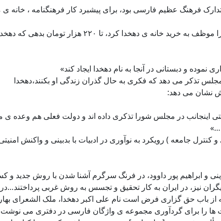
ارک فرهنگ عظیم فارسی بود، برای پیشبرد کار فرهنگنامه ، خانه ی 
با اطلاع از این وضعیت، مجلس شورای ملی در 28 بهمن 1324 
نموده و دبستانی در آنجا به نام دهخدا ایجاد کند»
 مجلس تذکر می دهد که فکری به حال گذران زندگی او بکنند،دهخدا
ش نشان می دهد:
ی اینجانب در مجلس شورا تذکری داده اند و دولت فعلی هم وعده ی م
…»
ترل جامعه ) رویکرد به نوآوری در ادبیات با بدبینی و واکنش امنیتی ر
زوینی و ابراهیم پور داوود، در فرنگ سرگرم آشنا شدن با روش جدید و
ران نیز، در ایران به کار تحقیق و تجسس به روش غربی پرداختند…در هم
ز باب حق گزاری فرض است نام علی اکبر دهخدا، ملک الشعرای بهار… ا
اشت ها را برای گردآوری مجموعه ی واژگان فارسی در دفتری می نوش