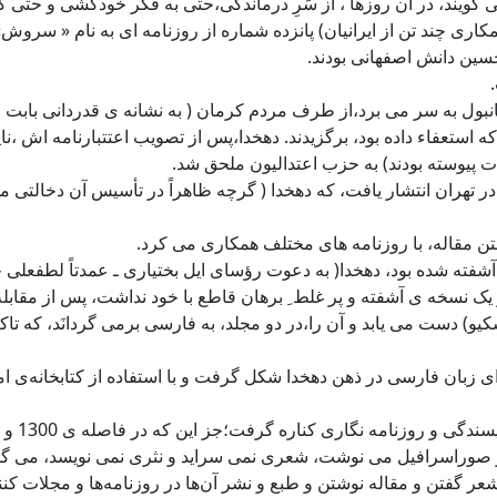
ویند، در آن روزها ، از سَرِ درماندگی،حتی به فکر خودکشی و حتی کس
مکاری چند تن از ایرانیان) پانزده شماره از روزنامه ای به نام « سر
سین دانش اصفهانی بودند.
انبول به سر می برد،از طرف مردم کرمان ( به نشانه ی قدردانی بابت
ن که استعفاء داده بود، برگزیدند. دهخدا،پس از تصویب اعتتبارنامه ا
ت پیوسته بودند) به حزب اعتدالیون ملحق شد.
 تهران انتشار یافت، که دهخدا ( گرچه ظاهراً در تأسیس آن دخالتی مست
تن مقاله، با روزنامه های مختلف همکاری می کرد.
 از جنگ جهانی اول) آشفته شده بود، دهخدا( به دعوت رؤسای ایل بختیاری ـ عمدت
نسخه ی آشفته و پر غلط ِ برهان قاطع با خود نداشت، پس از مقابله 
سکیو) دست می یابد و آن را،در دو مجلد، به فارسی برمی گردانَد، ک
برای زبان فارسی در ذهن دهخدا شکل گرفت و با استفاده از کتابخانه‌ی 
رفت؛جز این که در فاصله ی 1300 و 1301 با روزنامه ی «شفق سرخ» علی دشتی همکاری می کرد.
در صوراسرافیل می نوشت، شعری نمی سراید و نثری نمی نویسد، می گ
گفتن و مقاله نوشتن و طبع و نشر آن‌ها در روزنامه‌ها و مجلات کنند، 