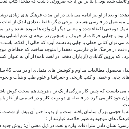
و تألیف شده بود…[ بنا بر این ]، چه ضرورتی داشت که دهخدا کتاب لغت 
دهخدا و بعد از او نیز ادامه می یابد. در این مدت فرهنگ های زیادی 
ربی مستعمل در فارسی هستند…برخی دیگر، فقط تعدادی اندک از لغات تا
به یک دومعنی اکتفاء شده و معانی دیگر آن واژه ها نموده نشده و در نمو
بود و جدایی حرکات از حروف و همچنین در نتیجه ی عدم آشنایی بیشتر
ت می توان کتابی خطی یا چاپی به دست آورد که خالی از اغلاط باشد.»
 ضمن دقت در فرهنگ های فارسی، دهخدا را متوجه ساخت که خطاهای مو
 برد ، که پروین گنابادی (از یاران دهخدا در لغت نامه) از آن به ع
به تصریح 
 های چاپی و خطی و کتب تاریخی و جغرافیا و علوم طب و هیأت و نجوم 
د، می دانست که چنین کار بزرگی از یک تن ، هرچند هم سخت کوش باشد،
اران خود کار می کرد. در فاصله ی دو نوبت کار و در قسمتی از آغاز یا
ست.
 با حجمی بزرگ سامان یافته است و از بدو تا ختم آن بیش از شصت تن
رهنگ های موجود به طور خلاصه عبارتند از :
فارسی؛ نشان دادن مترادفات واژه و لغت در ذیل معنی آن؛ روش جدید