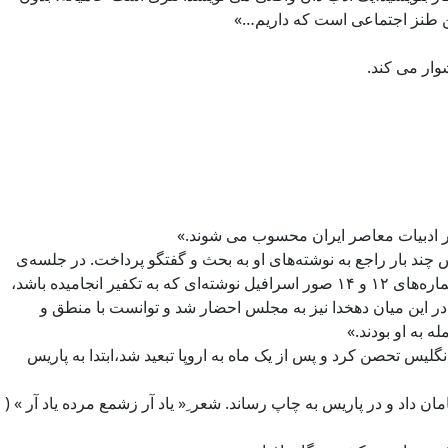
رین طنز اجتماعی است که داریم…»
وار می کند.
در ادبیات معاصر ایران محسوب می شوند.»
ند بار راجع به نوشته‌های او به بحث و گفتگو پرداخت. در جلسه‌ی
پنجم مهر ١٢٨٦ خورشیدی، اسدالله میرزا به شکایت انجمن اتحادیه طلاب اشاره کرد. آقا سید محمد جعفر نماینده‌ای دیگر تصریح کرد که در شماره‌های ۱۲ و ۱۴ صور اسرافیل نوشته‌ای که به تکفیر انجامیده باشد،
در این میان دهخدا نیز به مجلس احضار شد و توانست با منطق و
 به او بودند.»
گلیس تحصن کرد و پس از یک ماه به اروپا تبعید شد،ابتدا به پاریس
داد و در پاریس به چاپ رساند. شعر ِ« یاد آر زشمع مرده یاد آر » (