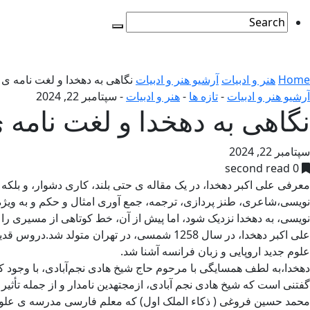
Home
هنر و ادبیات
آرشیو هنر و ادبیات
نگاهی به دهخدا و لغت نامه ی 
آرشیو هنر و ادبیات
-
تازه ها
-
هنر و ادبیات
-
سپتامبر 22, 2024
نگاهی به دهخدا و لغت نامه ی
سپتامبر 22, 2024
0 second read
معرفی علی اکبر دهخدا، در یک مقاله ی حتی بلند، کاری دشوار، و بلک
نویسی،شاعری، طنز پردازی، ترجمه، جمع آوری امثال و حکم و به ویژه،
نویسی، به دهخدا نزدیک شود، اما پیش از آن، خط کوتاهی از مسیری را
علی اکبر دهخدا، در سال 1258 شمسی، در تهر
علوم جدید اروپایی و زبان فرانسه آشنا شد.
دهخدا،به لطف همسایگى با مرحوم حاج شیخ هادى نجم‌آبادى، با وجود کمى 
گفتنی است که شیخ هادی نجم آبادی، ازمجتهدین نامدار و از جمله تأثیر
محمد حسین فروغی ( ذکاء الملک اول) که معلم فارسی مدرسه ی علوم س