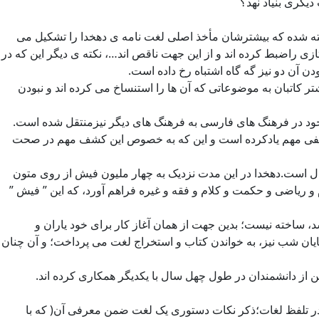
دیگری بنیاد نهد؟
نوشته شده که بیشترشان مأخذ اصلی لغت نامه ی دهخدا را تشکیل می
زی راضبط کرده اند و از این جهت ناقص اند…، نکته ی دیگر این که در
دن آن دو نیز گه گاه اشتباه رخ داده است.
 کاتبان به موضوعاتی که آن ها را استنساخ می کرده اند و نبودن
جود در فرهنگ های فارسی به فرهنگ های دیگر نیزمنتقل شده است.
نوان کشفی مهم یادکرده است و این که به خصوص این کشف مهم در صحت
زنده یاد محمد معین [ معاون و وصی دهخدا] ،« لغت نامه دهخدا ، محصول مطالعات مداوم و کوشش های متمادی او در مدت 45 سال است.دهخدا در این مدت نزدیک به چهار ملیون فیش از روی متون
و ریاضی و حکمت و کلام و فقه و غیره فراهم آورد، که این ” فیش ”
 ساخته نیست؛ بدین جهت از همان آغاز کار برای خود یاران و
 پایان شب نیز، به خواندن کتاب و استخراج لغت می پرداخت؛ و آن چنان
 از دانشمندان در طول چهل سال با یکدیگر همکاری کرده اند.
 در تلفظ لغات؛ذکر نکات دستوری یک لغت ضمن معرفی آن( که با