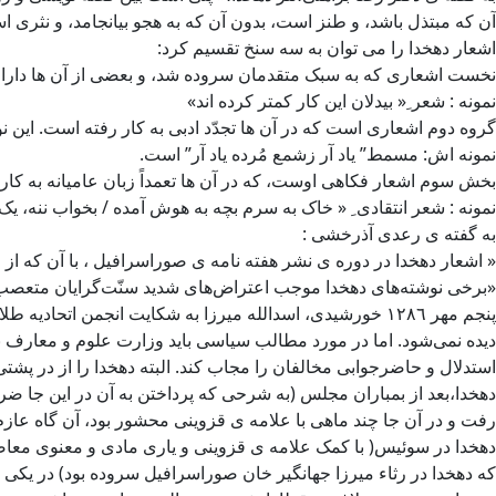
آن که مبتذل باشد، و طنز است، بدون آن که به هجو بیانجامد، و نثری 
اشعار دهخدا را می توان به سه سنخ تقسیم کرد:
نخست اشعاری که به سبک متقدمان سروده شد، و بعضی از آن ها دارای
نمونه : شعر ِ« بیدلان این کار کمتر کرده اند»
گروه دوم اشعاری است که در آن ها تجدّد ادبی به کار رفته است. این 
نمونه اش: مسمط” یاد آر زشمع مُرده یاد آر” است.
بخش سوم اشعار فکاهی اوست، که در آن ها تعمداً زبان عامیانه به کا
نمونه : شعر انتقادی ِ « خاک به سرم بچه به هوش آمده / بخواب ننه، 
به گفته ی رعدی آذرخشی :
« اشعار دهخدا در دوره ی نشر هفته نامه ی صوراسرافیل ، با آن که ا
«برخی نوشته‌های دهخدا موجب اعتراض‌های شدید سنّت‌گرایان متعصب و ط
دیده نمی‌شود. اما در مورد مطالب سیاسی باید وزارت علوم و معارف ن
استدلال و حاضرجوابی مخالفان را مجاب کند. البته دهخدا را از در پشتی
دهخدا،بعد از بمباران مجلس (به شرحی که پرداختن به آن در این جا ضرور
رفت و در آن جا چند ماهی با علامه ی قزوینی محشور بود، آن گاه عا
دهخدا در سوئیس( با کمک علامه ی قزوینی و یاری مادی و معنوی معاضدا
که دهخدا در رثاء میرزا جهانگیر خان صوراسرافیل سروده بود) در یک