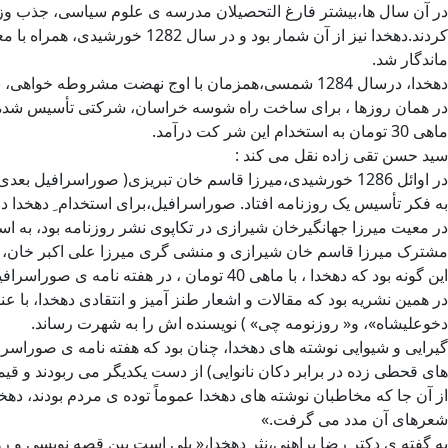
در آن سال ها،بیشتر فارغ التحصیلان مدرسه ی علوم سیاسی، جذب وزار
کردند.دهخدا نیز از آن شمار ب
ماندگار شد.
دهخدا، درسال 1284 شمسی،همزمان با اوج نهضت مشروطه خواهی، به ایران بازگشت.
در همان روزها ، برای ساخت راه شوسه خراسان، شرکتی تأسیس شده بو
ماهی 30 تومان به استخدام این شر کت درآمد.
سید حسن تقی زاده نقل می کند :
در اوائل 1286 خورشیدی،میرزا قاسم خان تبریزی( صوراسر
به فکر تأسیس یک روزنامه افتاد. صوراسرافیل،برای استخدام ِ دهخدا د
در معیت میرزا جهانگیرخان شیرازی در تکاپوی نشر روزنامه بود، به اس
مشترک میرزا قاسم خان شیرازی و منشی گری میرزا علی اکبر خان، ا
این گونه بود که دهخدا ، با ماهی 40 تومان ، در هفته نامه ی صوراسرافیل استخدام شد و از کار مترجمی کناره گرفت.
در همین نشریه بود که مقالات و اشعار طنز آمیز و انتقادی دهخدا، با
دخوعلیشاه»، و« روزنومه چی» ) نویسنده اش را به شهرت رساند.
گیرایی و شیوایی نوشته های دهخدا، چنان بود که هفته نامه ی صوراسراف
های قحطی زده در برابر دکان نانوایی) از دست یکدیگر می ربودند و
از آن جا که مخاطبان نوشته های دهخدا عموماً توده ی مردم بودند، دهخدا
شعرهای آن مدد می گرفت.»
به گفته ی دکتر رضا براهنی،نثر دهخدا،« پلی است بین قصه نویسی و رو