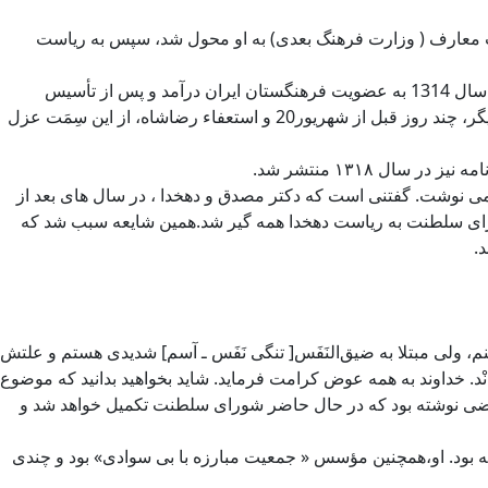
ت معارف ( وزارت فرهنگ بعدی) به او محول شد، سپس به ریاست
دهخدا ،در سال 1306، به ریاست مدرسه ی علوم سیاسی( که بعد ها به مدرسه ی عالی حقوق و علوم سیاسی تغییر نام یافت) انتخاب شد. در سال 1314 به عضویت فرهنگستان ایران درآمد و پس از تأسیس
دانشگاه تهران در سال 1313، ریاست دانشکده ی حقوق و علوم سیاسی به او واگذار شد که تا زمان بازنشستگی اش دوام یافت ( به روایتی دیگر، چند روز قبل از شهریور20 و استعفاء رضاشاه، از این سِمَت عزل
می نوشت. گفتنی است که دکتر مصدق و دهخدا ، در سال های بعد از
ورای سلطنت به ریاست دهخدا همه گیر شد.همین شایعه سبب شد که
.
، ولی مبتلا به ضیق‌النَفَس[ تنگی نَفَس ـ آسم] شدیدی هستم و علتش
. خداوند به همه عوض کرامت فرماید. شاید بخواهید بدانید که موضوع
 غرضی نوشته بود که در حال حاضر شورای سلطنت تکمیل خواهد شد و
و در شمار اعضای هیئت رئیسه بود. او،همچنین مؤسس « جمعیت مبارزه با بی سوادی» بود و چندی