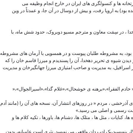
انه ها و کنسولگری های ایران در خارج انجام وظیفه می
 بالکان منصوب شده بود) به اروپا رفت، و بیش از دوسال در آن جا، و عمدتاً در وین
ا ، در سِمَت معاون و مترجم مسیو دوبروک، حدود شش ماه، با
حضرت» بود، به مشروطه طلبان پیوست و در همسویی با آرمان های مشروطه
یدن شیوه ی تحریر دهخدا، آن را پسندیدم و میرزا قاسم خان را که
ر اسرافیل، به مدیریت و صاحب امتیازی میرزا جهانگیرخان و مدیریت
،« خادم الفقرا»،«برهنه ی خوشحال»،«غلام گدا»،«اسیرالجوال»،«
 آذرخشی ، مردم « در روزهای انتشار آن، نسخه های آن را (مانند آدم
قیمت رسمی و اصلی می رسید.»
کنایات ، مثل ها ، متلک ها، دشنام ها، باورها ، تکیه کلام ها و
ار بنویسید،یک ادب دان واقعی می نویسد. نثری است عامیانه، بدون