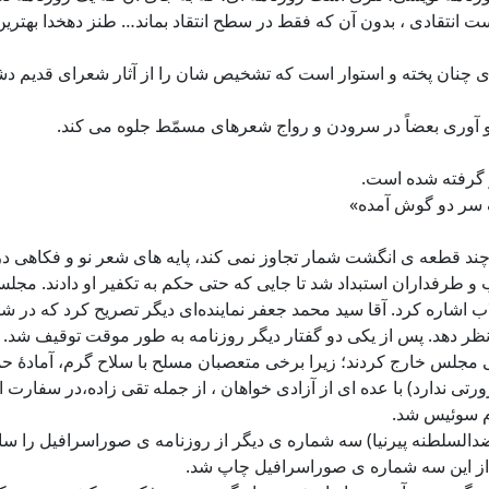
است انتقادی ، بدون آن که فقط در سطح انتقاد بماند… طنز دهخدا بهت
 چنان پخته و استوار است که تشخیص شان را از آثار شعرای قدیم دش
نو آوری بعضاً در سرودن و رواج شعرهای مسمّط جلوه می کند.
ر گرفته شده است.
یک سر دو گوش آمده»
ز چند قطعه ی انگشت شمار تجاوز نمی کند، پایه های شعر نو و فکاهی 
رفداران استبداد شد تا جایی که حتی حکم به تکفیر او دادند. مجلس چ
ظر دهد. پس از یکی دو گفتار دیگر روزنامه به ‌طور موقت توقیف شد. 
 مجلس خارج کردند؛ زیرا برخی متعصبان مسلح با سلاح گرم، آمادهٔ حمله
تی ندارد) با عده ای از آزادی خواهان ، از جمله تقی زاده،در سفارت ان
زم سوئیس شد.
لسلطنه پیرنیا) سه شماره ی دیگر از روزنامه ی صوراسرافیل را سامان 
ی از این سه شماره ی صوراسرافیل چاپ شد.