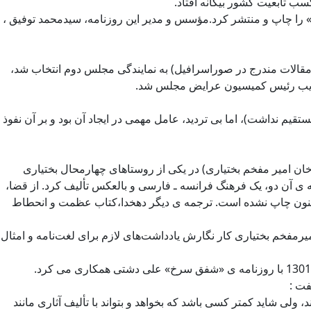
ب تابعیت کشور بیگانه افتاد.
وش» را چاپ و منتشر کرد.مؤسس و مدیر این روزنامه، سیدمحمد توفیق ،
 مقالات مندرج در صوراسرافیل) به نمایندگی مجلس دوم انتخاب شد،
ش ،نایب رئیس کمیسیون عرایض مجلس شد.
قیم نداشت)، اما بی تردید، عامل مهمی در ایجاد آن بود و بر آن نفوذ
اً لطفعلی خان امیر مفخم بختیاری) در یکی از روستاهای چهارمحال بختیاری
ی آن دو، یک فرهنگ فرانسه ـ فارسی و بالعکس تألیف کرد. از قضا،
ه تاکنون چاپ نشده است. ترجمه ی دیگر دهخدا،کتاب عظمت و انحطاط
امیرمفخم بختیاری کار نگارش یادداشت‌های لازم برای لغت‌نامه و امثال
فت :
ولی شاید کمتر کسی باشد که بخواهد و بتواند با تألیف آثاری مانند