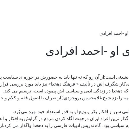
او -احمد افرادی
 او -احمد افرادی
ه نشدنی است؛از آن رو که نه تنها باید به حضورش در حوزه ی سیاست 
کار شگرف اش در تألیف « فرهنگ دهخدا» نیز باید مورد بررسی قرار گی
 که دهخدا در زندگی ادبی و سیاسی اش پیموده است، ترسیم می کند.
ان متولد شد.دروس قدیمه را نزد شیخ غلامحسین بروجردی( از صرف تا اصول فقه
سن از افکار بکر و بدیع او به قدر استعداد خود بهره می بُرد.
 گذار ترین افراد ایران درجهت آگاه کردن مردم در گرایش به افکار و ا
یاسی بود، گاه تدریس ادبیات فارسی را به دهخدا واگذار می کرد.از