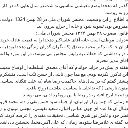
گفتم که دهخدا وضع معیشتی مناسبی نداشت.در سال هایی که در کار تد
رو به رو شد.
مقروض بود، تسویه شود و خانه از حراج بیرون آید.
قانون مصوب ۲۸ بهمن ۱۳۲۴ مجلس شورای ملی :
«دولت موظف است خانه آقای علی‌اکبر دهخدا را به قیمت عادله خریداری 
از ان جا که، دکتر محمد مصدق (که نگران گذران زندگی دهخدا بود) به
، در یادداشتی که خطاب به رئیس مجلس می نویسد، در این مورد واکن
آقای مدیر محترم
هفته ی پیش در جراید خواندم که آقای مصدق السلطنه از اوضاع معیشت
این تذکررا نکرده بودم. مع هذا چون ناشی از حسن نیّت است، متشکرم
پیشتر گفتم که در سال های حاکمیت رضا شاه (به علت تنگنای سیاسی و کن
متون تاریخی ( که تداخلی با سیاست نداشت) رواج یافت.
زنده یاد ایرج افشار، در ربط با این رویکرد ادبی، می نویسد :
« زمانی که چند تن از ایرانیان، از جمله سید حسن تقی زاده، محمد ق
دنبال آن ها عده ای چون عباس اقبال، سعید نفیسی، مجتبی مینوی و دیگ
نظر خود و تابش نور شرق شناسی، تحقیقات مفیدی را عرضه کردند که ا
به گفته ی غلامرضا ستوده، زمانی که علی اکبردهخدا، نخستین یادد