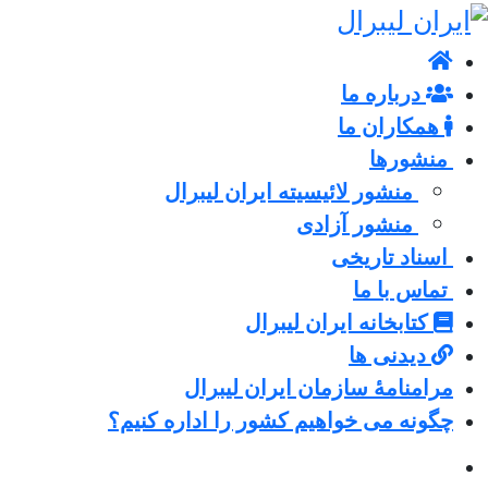
درباره ما
همکاران ما
منشورها
منشور لائیسیته ایران لیبرال
منشور آزادی
اسناد تاریخی
تماس با ما
کتابخانه ایران لیبرال
دیدنی ها
مرامنامۀ سازمان ایران لیبرال
چگونه می خواهیم کشور را اداره کنیم؟