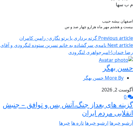
م ب سها
اصفهان بیشه حبیب
بیست و هشتم مهر ماه هزارو چهار صد و س
Previous article
گرته برداری یا پرتو نگاری- رامین کامران
Next article
نامه‌ی سرگشاده به خانم نسرین ستوده لنگرودی و آقای
رضا خندان!-امیرجواهری لنگرودی
حسن بهگر
More By حسن بهگر
آگوست 2, 2026
0
گزینه های بعداز جنگ،آتش بس و توافق – جنبش
انقلابی مردم ایران
آرشیو خبرها
ارشیو خبرها
تازه ها
خبرها