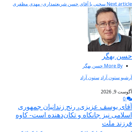
Next article
سخنی با آقای حسن شریعتمداری- مهدی مظفری
حسن بهگر
More By حسن بهگر
آرشیو ستون آزاد
ستون آزاد
آگوست 9, 2026
0
آقای یوسف عزیزی، رنج زندانیان جمهوری
اسلامی نیز جانکاه و تکان‌دهنده است- کاوه
فرزند ملت