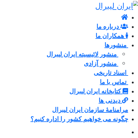
درباره ما
همکاران ما
منشورها
منشور لائیسیته ایران لیبرال
منشور آزادی
اسناد تاریخی
تماس با ما
کتابخانه ایران لیبرال
دیدنی ها
مرامنامۀ سازمان ایران لیبرال
چگونه می خواهیم کشور را اداره کنیم؟