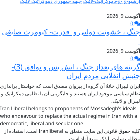
ارشیو-ج -ج-دموکراتیک-لائیک
جبهه جمهوری دموکراتیک لائیک
آگوست 9, 2026
0
جنگ ، خشونت دولتی و قدرت- کیومرث صابغی
آگوست 9, 2026
0
گزینه های بعداز جنگ ، اتش بس و توافق (3)-
جنبش انقلابی مردم ایران
ایران لیبرال خانهٌ آن گروه از پیروان مصدق است که خواستار براندازی
نظام سیاسی موجود ایران هستند و جایگزینی آن با نظامی دمکراتیک و
لیبرال و لائیک.
Iran Liberal belongs to proponents of Mossadegh’s ideals
who endeavour to replace the actual regime in Iran with a
democratic, liberal and secular one.
کلیه حقوق قانونی این سایت متعلق به Iranliberal است. استفاده از
مطالب سایت با ذکر منبع آزاد است.