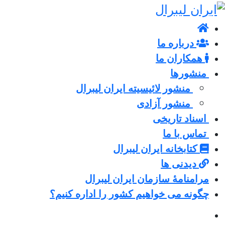
درباره ما
همکاران ما
منشورها
منشور لائیسیته ایران لیبرال
منشور آزادی
اسناد تاریخی
تماس با ما
کتابخانه ایران لیبرال
دیدنی ها
مرامنامۀ سازمان ایران لیبرال
چگونه می خواهیم کشور را اداره کنیم؟