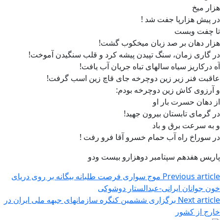
هزار میخ
در پیش هزارپا جفت شد !
تا چفت وبست
هزار دهان بر صد زبان میخکوب گشت!
در گاری زمان، سنگ تپیدن پیشه کرد و قلب سنگیدن آموخت!
آه درکاریز سیاه سالهای تباه جریان آب یافت!
عاقبت فنر زیر زین دوچرخه جای قاچ زین اسب گرفت!
و آرزوی کاش زین دوچرخه بودم:
از دهان حسرت بار او
در گرمای تابستان بیرون جهید!
و به سرعت برق و باد
در سوراخ راه آب حمام خسرو آقا فرو رفت !
پاریس هفدهم سپتامبر دوهزارو بیست ودو
Previous article
موج سواری فرصت طلبانه بیگانه بر روی دریای
خون جوانان ایرانی-عبدالستار دوشوکی
Next article
برگزاری ششمین کنگره سازمانهای جبهه ملی ایران در
خارج از کشور