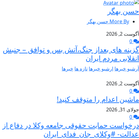
حسن بهگر
More By حسن بهگر
آگوست 2, 2026
0
گزینه های بعداز جنگ،آتش بس و توافق – جنبش
انقلابی مردم ایران
آرشیو خبرها
ارشیو خبرها
تازه ها
خبرها
آگوست 2, 2026
0
ماشین اعدام را متوقف کنید!
جولای 31, 2026
0
درخواست حمایت حقوقی جامعه وکلا در دفاع از
عدالت- #وکلای_جان_فدای_ایران