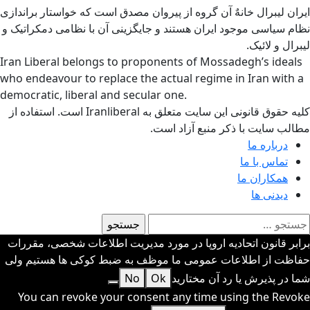
ایران لیبرال خانهٌ آن گروه از پیروان مصدق است که خواستار براندازی
نظام سیاسی موجود ایران هستند و جایگزینی آن با نظامی دمکراتیک و
لیبرال و لائیک.
Iran Liberal belongs to proponents of Mossadegh’s ideals
who endeavour to replace the actual regime in Iran with a
democratic, liberal and secular one.
کلیه حقوق قانونی این سایت متعلق به Iranliberal است. استفاده از
مطالب سایت با ذکر منبع آزاد است.
درباره ما
تماس با ما
همکاران ما
دیدنی ها
ستجو
رای:
برابر قانون اتحادیه اروپا در مورد مدیریت اطلاعات شخصی، مقررات
حفاظت از اطلاعات عمومی ما موظف به ضبط کوکی ها هستیم ولی
شما در پذیرش یا رد آن مختارید
Ok
No
You can revoke your consent any time using the Revoke