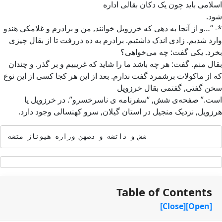
اسلامی باید چون یک دکان بقالی اداره
شود.
*- “…و از آنجا به دهی که خرزویل خوانند, من و برادرم و غلامکی هندو
وارد شدیم. زادی اندک داشتیم. برادرم به ده در‌رفت تا از بقال چیزی
بخرد. یکی گفت: چه می‌خواهی؟
بقال منم. گفت: هر چه باشد ما را شاید که غریبیم و بر گذر. و چندان
که از ماکولات برشمرد گفت ندارم. بعد از این هر کجا کسی از این نوع
سخن گفتی, گفتمی بقال خرزویل
است.” صفحه‌ی شش, “سفرنامه ی ناسرخسرو”. در خرزویل یا
هرزویل, نزدیک منجیل در استان گیلان, سرو کهنسالی وجود دارد.
هشتم ژانویه هزار‌و‌ نهصد‌ و‌ هشتاد‌ و‌ شش
Table of Contents
[Close]
[Open]