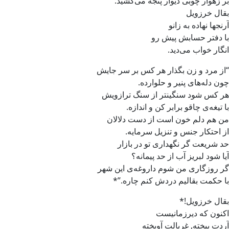
بر زهوار چوبی دیوار پنجه می‌کشید.
بقال خرزویل
آرنجها نهاده به زانو
با دفتر حسابش پیش رو
انگار خواب می‌دید.
“از مرد و زن بگذار هر کس بر سر جایش
چون دله‌های پنیر و حلوارده.
هر کس شود سنگینتر از سنگ ترازویش
با تیغه‌ی چاقو برابر کن و اندازه.
من هم دلم خون است از دست دلالان
از احتکار جنس و تنزیل سرمایه.
حد شریعت گر نگهداری تو در بازار
آیا شود لبریز آب از حد پیمانه؟
گر روزگاری من شوم داروغه‌ی این شهر
با حکمت بقالیم دردش کنم چاره.”*
بقال خرزویل!*
اکنون که دیرزمانیست
آردت بیخته, غربالت آویخته