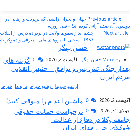
Previous article
جهان و بحران زایشی که بربریت و رهائی در
دوسوی آن صف آرائی کرده اند! – تقی روزبه
Next article
چشم انداز سقوط ولایت در پرتو ده درس از انقلاب
1357 . سخنی با نیروهای ملی ، مترقی و دموکرات
حسن بهگر
گزینه های
More By حسن بهگر
آگوست 2, 2026
0
بعداز جنگ،آتش بس و توافق – جنبش انقلابی
مردم ایران
آرشیو خبرها
ارشیو خبرها
تازه ها
خبرها
ماشین اعدام را متوقف کنید!
آگوست 2, 2026
0
درخواست حمایت حقوقی
جولای 31, 2026
0
جامعه وکلا در دفاع از عدالت-
#وکلای_جان_فدای_ایران