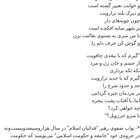
و خوابت تعبیر گشته است
و دیرک بلند ترازویت
چون چوبه‌های دار
بر شهر سایه افکنده است
با من سری به پستوی بقالیت بزن
و گوش کن حرف دلم را.
“گیرم که با تیغه‌ی چاقویت
از جسم و جان زن و مرد
تکه تکه برداری
گیرم که با حدید ترازویت
حد و حدود شرع را
بر مردمان چیره گردانی,
اما, با آفتاب پشت پنجره
چه خواهی کرد؟
با سرو خرزویل؟”
*- نواب صفوی رهبر “فدائیان اسلام” در سال هزار‌و‌سیصد‌و‌بیست‌و‌نه
در جزوه‌ی خود “جامعه و حکومت اسلامی” می‌نویسد که حکومت