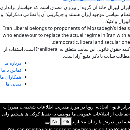
ایران لیبرال خانهٌ آن گروه از پیروان مصدق است که خواستار براندازی
نظام سیاسی موجود ایران هستند و جایگزینی آن با نظامی دمکراتیک و
لیبرال و لائیک.
Iran Liberal belongs to proponents of Mossadegh’s ideals
who endeavour to replace the actual regime in Iran with a
democratic, liberal and secular one.
کلیه حقوق قانونی این سایت متعلق به Iranliberal است. استفاده از
مطالب سایت با ذکر منبع آزاد است.
درباره ما
تماس با ما
همکاران ما
دیدنی ها
ج
ب
برابر قانون اتحادیه اروپا در مورد مدیریت اطلاعات شخصی، مقررات
حفاظت از اطلاعات عمومی ما موظف به ضبط کوکی ها هستیم ولی
شما در پذیرش یا رد آن مختارید
Ok
No
You can revoke your consent any time using the Revoke