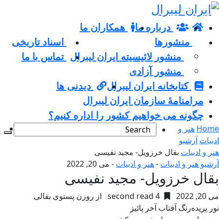
درباره ما
همکاران ما
منشورها
اسناد تاریخی
منشور لائیسیته ایران لیبرال
تماس با ما
منشور آزادی
کتابخانه ایران لیبرال
دیدنی ها
مرامنامۀ سازمان ایران لیبرال
چگونه می خواهیم کشور را اداره کنیم؟
Home
هنر و
ادبیات
آرشیو
هنر و ادبیات
بقال خرزویل- مجید نفیسی
آرشیو هنر و ادبیات
-
هنر و ادبیات
-
می 20, 2022
بقال خرزویل- مجید نفیسی
می 20, 2022
4 second read
از روزن پستوی بقالی
نور پریده‌رنگ آفتاب آخر پائیز