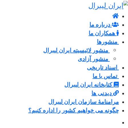
درباره ما
همکاران ما
منشورها
منشور لائیسیته ایران لیبرال
منشور آزادی
اسناد تاریخی
تماس با ما
کتابخانه ایران لیبرال
دیدنی ها
مرامنامۀ سازمان ایران لیبرال
چگونه می خواهیم کشور را اداره کنیم؟