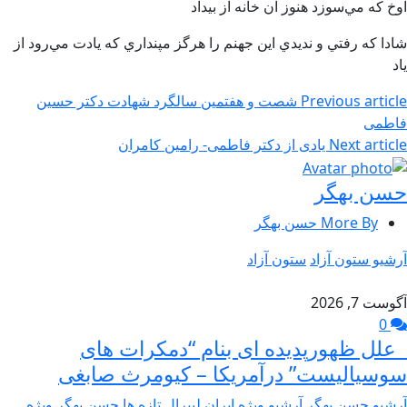
آوخ كه مي‌سوزد هنوز آن خانه از بيداد
شادا كه رفتي و نديدي اين جهنم را هرگز مپنداري كه يادت مي‌رود از
ياد
Previous article
شصت و هفتمین سالگرد شهادت دکتر حسین
فاطمی
Next article
یادی از دکتر فاطمی- رامین کامران
حسن بهگر
More By حسن بهگر
آرشیو ستون آزاد
ستون آزاد
آگوست 7, 2026
0
علل ظهورپدیده ای بنام “دمکرات های
سوسیالیست” درآمریکا – کیومرث صابغی
آرشیو حسن بهگر
آرشیو ویژه ایران لیبرال
تازه ها
حسن بهگر
ویژه