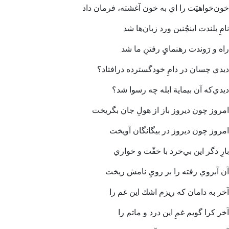
خون‌خواهيَت را اي به خون آغشته، فرمان داد
نامِ بلندت اينچُنين ورد زبان‌ها شد
راه و رَوندت رهنمايِ رفتنِ ما شد
ديدي چسان در دامِ خود‌گسترده درافتاد؟
ديدي‌كه آن بيماية ابله چه رسوا شد؟
امروز چون ديروز باز از هولِ جان بگريخت
امروز چون ديروز در بيگانگان آويخت
بارِ دگر اين بي‌خرد با خفّت و خواري
آن آبروي رفته را بر رويِ نامش ريخت
آخر به دامان كه ريزم اشك اين غم را
آخر كرا گويم غمِ اين درد و ماتم را