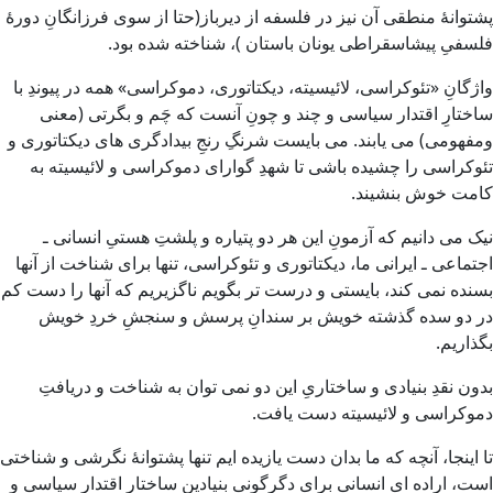
پشتوانهٔ منطقی آن نیز در فلسفه از دیرباز(حتا از سوی فرزانگانِ دورهٔ
فلسفیِ پیشاسقراطی یونان باستان )، شناخته شده بود.
واژگانِ «تئوکراسی، لائیسیته، دیکتاتوری، دموکراسی» همه در پیوندِ با
ساختارِ اقتدار سیاسی و چند و چونِ آنست که چَم و بگرتی (معنی
ومفهومی) می یابند. می بایست شرنگِ رنجِ بیدادگری های دیکتاتوری و
تئوکراسی را چشیده باشی تا شهدِ گوارای دموکراسی و لائیسیته به
کامت خوش بنشیند.
نیک می دانیم که آزمونِ این هر دو پتیاره و پلشتِ هستیِ انسانی ـ
اجتماعی ـ ایرانی ما، دیکتاتوری و تئوکراسی، تنها برای شناخت از آنها
بسنده نمی کند، بایستی و درست تر بگویم ناگزیریم که آنها را دست کم
در دو سده گذشته خویش بر سندانِ پرسش و سنجشِ خردِ خویش
بگذاریم.
بدون نقدِ بنیادی و ساختاریِ این دو نمی توان به شناخت و دریافتِ
دموکراسی و لائیسیته دست یافت.
تا اینجا، آنچه که ما بدان دست یازیده ایم تنها پشتوانهٔ نگرشی و شناختی
است، اراده ای انسانی برای دگرگونی بنیادینِ ساختارِ اقتدار سیاسی و