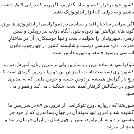
کشور خود برقرار کنیم و بنیاد بگذاریم، ناگزیریم که دولتی لائیک داشته
باشیم و نه دولتی که ابزار ایدئولوژیک باشد.
اگر سراسر ساختارِ اقتدار سیاسی در دموکراسی از ایدئولوژی ها بویژه
گونه های توتالیتر آنها زدوده شود، آنگاه دولت نیز رویکرد و نقش
رهبری شهروندان را نخواهد داشت و تنها خویشکاری آن در ساختارِ
قدرت، اداره سیاسیِ درست و شایسته کشور در چهارچوبِ قانون
اساسی و بسودِ جامعه و شهروندانش است.
تئوکراسی به ساده ترین و رساترین ولی نرمترین زبان، آمیزشِ دین و
کشورداری (سیاست) است. آمیزشِ این دو زیانبارترینِ گزندی است که
رنجِ بارِ گرانش همیشه بر دوشِ خسته و خونین ملتی که به تقدیری
شوم در چنگالش گرفتار آمده است، سنگینی می کند و هموار می
شود.
شوربختا که دروازه دوزخِ تئوکراسی از فروردین ۵۷ در سرزمینِ ما
گشوده شد و امروز تنها نمونهٔ آن در جهانِ پسامدرن که از خود جز
پلشتی نزاد و به بار نیاورد، بیش از چهل سال در ایران فرمان رانده و
همچنان میراند.