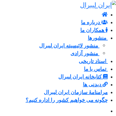
درباره ما
همکاران ما
منشورها
منشور لائیسیته ایران لیبرال
منشور آزادی
اسناد تاریخی
تماس با ما
کتابخانه ایران لیبرال
دیدنی ها
مرامنامۀ سازمان ایران لیبرال
چگونه می خواهیم کشور را اداره کنیم؟