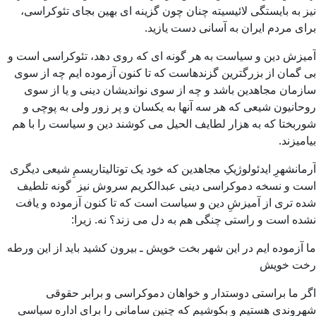
نیز به بایستگی لائیسیته چنان چون گزینه ای بهین بجای تئوکراسی،
برای مردم ایران به آسانی دست یازید.
آمیزش دین و سیاست به هر گونه ای که روی دهد، تئوکراسی است و
بی گمان از بزرگترین گزندهاست که تا کنون آزموده ایم چه از سوی
سازمان مجاهدین باشد و چه از سوی نواندیشان دینی و یا از سوی
روحانیون شیعی که هر سه آنها به یکسان و پر زور ولی به پوچی و
شوربختا که به هزار لطایف الحیل می کوشند دین و سیاست را با هم
بیامیزند.
آرمانشهرِ ایدئولوژیکِ مجاهدین که خود یک توتالیتاریسمِ شیعی دیگری
است و نسخه دموکراسی دینی عبدالکریم سروش نیز گونه تلطیف
شده تری از آمیزشِ دین و سیاست است که تا کنون آزموده و یافت
نشده است و راستی چنگی هم به دل می زند؟ نه. زیرا:
ما آزموده ایم در این شهر بخت خویش ـ بیرون کشید باید از این ورطه
رخت خویش
اگر ما براستی دوستدار و خواهان دموکراسی و برابر حقوقی
شهروندی هستیم و بکوشیم که چنین سامانی را برای اداره سیاسی