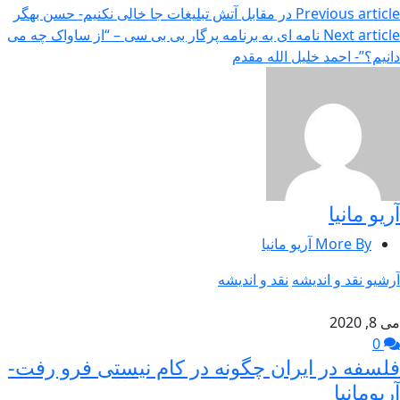
Previous article
در مقابل آتش تبلیغات جا خالی نکنیم- حسن بهگر
Next article
نامه ای به برنامه پرگار بی بی سی – “از ساواک چه می
دانیم؟”- احمد خلیل الله مقدم
آریو مانیا
More By آریو مانیا
آرشیو نقد و اندیشه
نقد و اندیشه
می 8, 2020
0
فلسفه در ایران چگونه در کام نیستی فرو رفت-
آریومانیا