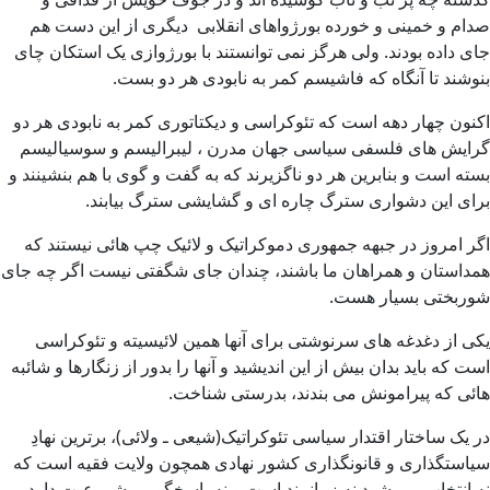
صدام و خمینی و خورده بورژواهای انقلابی دیگری از این دست هم
جای داده بودند. ولی هرگز نمی توانستند با بورژوازی یک استکان چای
بنوشند تا آنگاه که فاشیسم کمر به نابودی هر دو بست.
اکنون چهار دهه است که تئوکراسی و دیکتاتوری کمر به نابودی هر دو
گرایش های فلسفی سیاسی جهان مدرن ، لیبرالیسم و سوسیالیسم
بسته است و بنابرین هر دو ناگزیرند که به گفت و گوی با هم بنشینند و
برای این دشواری سترگ چاره ای و گشایشی سترگ بیابند.
اگر امروز در جبهه جمهوری دموکراتیک و لائیک چپ هائی نیستند که
همداستان و همراهان ما باشند، چندان جای شگفتی نیست اگر چه جای
شوربختی بسیار هست.
یکی از دغدغه های سرنوشتی برای آنها همین لائیسیته و تئوکراسی
است که باید بدان بیش از این اندیشید و آنها را بدور از زنگارها و شائبه
هائی که پیرامونش می بندند، بدرستی شناخت.
در یک ساختار اقتدار سیاسی تئوکراتیک(شیعی ـ ولائی)، برترین نهادِ
سیاستگذاری و قانونگذاری کشور نهادی همچون ولایت فقیه است که
نه انتخاب می شود نه زمانمند است و نه پاسخگو و مشروعیت دارد