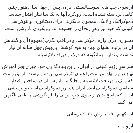
از سوی چپ های سوسیالیستی ایران، پس از چهل سال هنوز چنین
گامی برداشته نشده است، رویکرد آنها به یک ساختار اقتدار سیاسیِ
دموکراتیک و لائیک، همچون جایگزینی برای دیکتاتوری و تئوکراسی
کنونی که خود نیز زهرِ رنج آن را چشیده اند، رویکردی ناروشن است.
دشواری درکِ واژه دموکراسی و دریافتِ بگرتِ(مفهومِ) آن و گشایشِ
آن در پرتو دانشهای نوین به هیچ کوشش و پویش چهل ساله ای نیاز
نداشت و ندارد بهمانگونه که درکِ و دریاف لائیسیته.
سراسرِ رژیمِ کنونی در ایران، از بنِ بنیادگذاری خود چیزی بجز آمیزشِ
نهادِ دین و نهادِ سیاست یا همان تئوکراسی نبوده و نیست. از اینروست
که درک و دریافت لائیسیته و جایگاه و ارزشِ آن در ساختار اقتدارِ
سیاسیِ دموکراسی آینده ایران هم ارزِ دموکراسی است و پرسشی
است که پاسخ بدان از سوی چپِ ایرانی را، از نگرشی منطقی ناگزیر
می کند.
استکهلم ـ ۱۹ مارش ۲۰۲۰ ترسائی
آریو مانیا