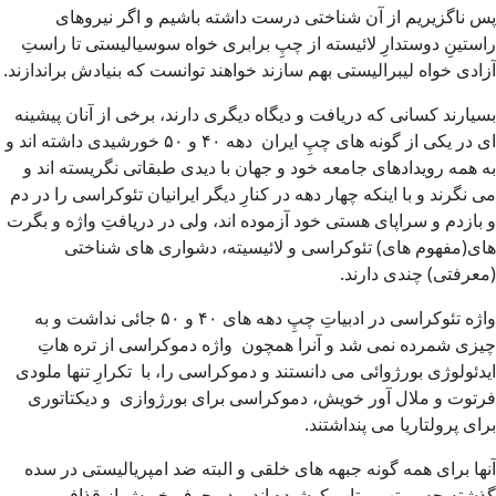
پس ناگزیریم از آن شناختی درست داشته باشیم و اگر نیروهای
راستینِ دوستدارِ لائیسته از چپِ برابری خواه سوسیالیستی تا راستِ
آزادی خواه لیبرالیستی بهم سازند خواهند توانست که بنیادش براندازند.
بسیارند کسانی که دریافت و دیگاه دیگری دارند، برخی از آنان پیشینه
ای در یکی از گونه های چپِ ایران دهه ۴۰ و ۵۰ خورشیدی داشته اند و
به همه رویدادهای جامعه خود و جهان با دیدی طبقاتی نگریسته اند و
می نگرند و با اینکه چهار دهه در کنارِ دیگر ایرانیان تئوکراسی را در دم
و بازدم و سراپای هستی خود آزموده اند، ولی در دریافتِ واژه و بگرت
های(مفهوم های) تئوکراسی و لائیسیته، دشواری های شناختی
(معرفتی) چندی دارند.
واژه تئوکراسی در ادبیاتِ چپِ دهه های ۴۰ و ۵۰ جائی نداشت و به
چیزی شمرده نمی شد و آنرا همچون واژه دموکراسی از تره هاتِ
ایدئولوژی بورژوائی می دانستند و دموکراسی را، با تکرارِ تنها ملودی
فرتوت و ملال آور خویش، دموکراسی برای بورژوازی و دیکتاتوری
برای پرولتاریا می پنداشتند.
آنها برای همه گونه جبهه های خلقی و البته ضد امپریالیستی در سده
گذشته چه پر تب و تاب کوشیده اند و در جوف خویش از قذافی و