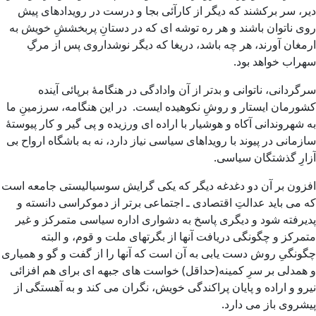
دیر، سر برکشند که دیگر از کارآئی بجا و درست در رویدادهای پیش
روی ناتوان باشند و هر ره توشه ای که در دستانِ پربخششِ خویش به
ارمغان آورند، هر چه باشد، دریغا که دیگر نوشداروی پس از مرگِ
سهراب خواهد بود.
سرگردانی، ناتوانی و بدتر از آن وادادگی در هنگامهٔ برپائی آینده
کشورمان ایستار و روشِ نکوهیده ایست. در این هنگامه، سرزمینِ ما
به شهروندانی آکاه و هوشیار با اراده ای ورزیده و پی گیر و کار پیوستهٔ
سازمانی در پیوند با رویداهای سیاسی نیاز دارد، نه به باشگاه ارواح بی
آزارِ گذشتگان سیاسی.
افزون بر آن دو دغدغه دیگر که یکی گرایش سوسیالیستی جامعه است
که می باید عدالتِ اقتصادی ـ اجتماعی برتر از دموکراسی دانسته و
پدیرفته شود و دیگری پاسخ به دشواری اداره سیاسی متمرکز و غیر
متمرکز و چگونگی دریافت آنها از بگرتهای ملت و قوم، و البته
چگونگیِ روش دست یابی به آن است که آنها را از گفت و گو و همیاری
و همدلی بر سرِ کمینه(حداقل) خواست های جبهه ای برای هم افزائی
نیرو و اراده و پایان پراکندگی خویش، نگران می کند و به آهستگی از
پیشروی باز می دارد.