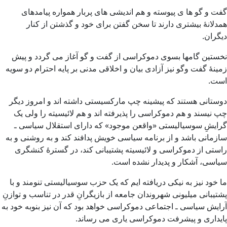
گفت و گو ها ی پیوسته و هم اندیشی های پربار همواره پیامدهای
همدلانهٔ بیشتری دارند تا سخن گفتن برای خود و گذشتن از کنار
دیگران.
نخستین گامها بسوی دموکراسی از گفت و گو آغاز می گردد و پیش
زمینهٔ گفت وگو نیز آزادی بیان و اخلاقی مدنی بر پایه احترام دو سویه
است.
دوستانی هستند که پیشینه چپ مارکسیستی داشته اند و امروز دیگر
چپ نیسند و هم دموکراسی را پذیرفته اند و هم لائیسیته را ولی یک
گرایشِ سوسیالیستی «واقعن موجود» که دارای استقلال سیاسی ـ
سازمانی باشد و از برنامه سیاسی خویش پدافند کند و به روشنی و به
راستی از دموکراسی و لائیسیته پشتیبانی کند، در گسترهٔ کنشگری
سیاسی، آشکار و پدیدار نشده است.
ما خود نیز به نیکی دریافته ایم که یک حزب سوسیالیستی تنومند و با
پشتیبانی میلیونی شهروندان جامعه از بازیگرانِ قدر در تناسب و توازنِ
آرایش سیاسی ـ اجتماعی دموکراسی خواهد بود که آن نیز بنوبه خود به
پایداری و پیشرفت دموکراسی یاری می رساند.