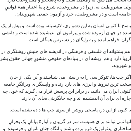
ولی مشروطیت نه، زیرا در مشروعیت، شرع پایهْ اعتبار همهٔ قوانینِ
جامعه است و در مشروطیت، خرد و آزمونِ جمعی شهروندان.
پاسخِ تا کنونی انسان به این دشواری، لائیسیته، بوده است و بیش از یک
سده در جهان آزموده شده و پیرامون آن اندیشیده شده است و دانشی
گران فراهم آمده و به رایگان در دسترسِ همگان است.
هم پشتوانه ای فلسفی و فرهنگی در اندیشه های جنبشِ روشنگری در
اروپا دارد و هم ریشه ای در بنیادهای حقوقیِ منشورِ جهانی حقوق بشر
و شهروند.
اگر چپ ها، تئوکراسی را به راستی می شناسند و آنرا یکی از جان
سخت ترین نیروها و انرژی های بازدارنده و واپسگرای ویرانگرِ جامعه
کنونی ایران می دانند، در برابر این پرسش قرار می گیرند که خود، چه
چاره ای برای آن اندیشیده اند و چه جایگزینی بجای آن دارند.
تا کنون از این در، پاسخی روشن از سوی چپ ها داده نشده است.
آنها نمی توانند برای همیشه، سر در گریبان و آوارهْ بیابانِ یک بحرانِ
ساختاری ایدئولوژیک فرو برده باشند و آنگاه چنان ناتوان و فرسوده و