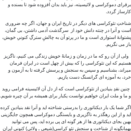
برقرای دموکراسی و لائیسیته، نیز باید بدان افزوده شود تا بسنده و
کارساز گردد.
شناختِ تئوکراسی های دیگر در تاریخ ایران و جهان، اگر چه ضروری
است و آنرا در چنته دانش خود از سرگذشت آدمی داشتن، بی گمان،
پشتوانهٔ استواری است و ما در پرتو آن به چالشِ سترگِ کنونیِ خویش،
باز می نگریم.
ولی از آن رو که ما در زمان و زمانهْ خویش زندگی می کنیم، ناگزیز
هستیم که این تئوکراسی را که بیش از چهل است در ایران فرمان
میراند، بشناسیم و سپس به سنجش و پرسش گرفته تا به آزمون و
خرد، به آموزه ای گرانسنگ دست یازیم.
چنین نقدِ بنیادین از تئوکراسی است که از دل آن لائیسیته فرامی روید
و ما و ملت ایران خواهیم توانست یکبار برای همیشه بر آن چیره شویم.
اگر شما یک بار دیکتاتوری را بدرستی شناخته اید و آنرا نقد بنیادین کرده
اید و از این رهگذر به ناگزیری و بایستگی دموکراسی همچون جایگزینی
بهین بجای دیکتاتوری ها از هر گونه ای پی برده اید، پس می توانید
بهمانگونه از شناخت و سنجش تئو کراسی(شیعی ـ ولائی) کنونی ایران