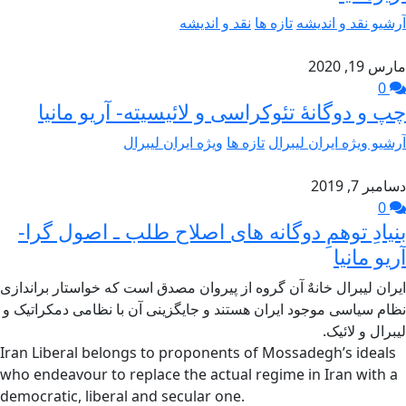
آرشیو نقد و اندیشه
تازه ها
نقد و اندیشه
مارس 19, 2020
0
چپ و دوگانهٔ تئوکراسی و لائیسیته- آریو مانیا
آرشیو ویژه ایران لیبرال
تازه ها
ویژه ایران لیبرال
دسامبر 7, 2019
0
بنیادِ توهمِ دوگانه های اصلاح طلب ـ اصول گرا-
آریو مانیا
ایران لیبرال خانهٌ آن گروه از پیروان مصدق است که خواستار براندازی
نظام سیاسی موجود ایران هستند و جایگزینی آن با نظامی دمکراتیک و
لیبرال و لائیک.
Iran Liberal belongs to proponents of Mossadegh’s ideals
who endeavour to replace the actual regime in Iran with a
democratic, liberal and secular one.