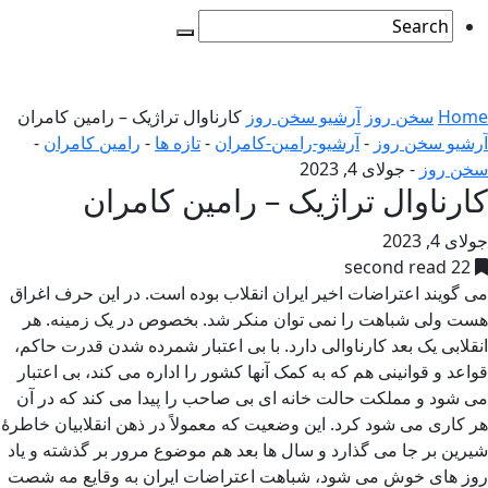
Home
سخن روز
آرشیو سخن روز
کارناوال تراژیک – رامین کامران
آرشیو سخن روز
-
آرشیو-رامین-کامران
-
تازه ها
-
رامین کامران
-
سخن روز
-
جولای 4, 2023
کارناوال تراژیک – رامین کامران
جولای 4, 2023
22 second read
می گویند اعتراضات اخیر ایران انقلاب بوده است. در این حرف اغراق
هست ولی شباهت را نمی توان منکر شد. بخصوص در یک زمینه. هر
انقلابی یک بعد کارناوالی دارد. با بی اعتبار شمرده شدن قدرت حاکم،
قواعد و قوانینی هم که به کمک آنها کشور را اداره می کند، بی اعتبار
می شود و مملکت حالت خانه ای بی صاحب را پیدا می کند که در آن
هر کاری می شود کرد. این وضعیت که معمولاً در ذهن انقلابیان خاطرۀ
شیرین بر جا می گذارد و سال ها بعد هم موضوع مرور بر گذشته و یاد
روز های خوش می شود، شباهت اعتراضات ایران به وقایع مه شصت