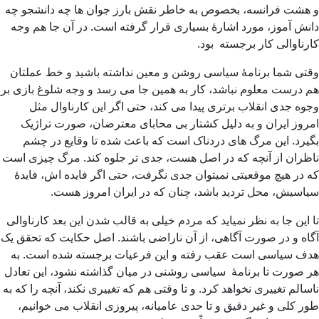
و هشت فرانسه، بخصوص به خاطر نقش بارز جوان ها چه دانشجو چه
دانش آموز، مورد اشارۀ بسیاری قرار گرفته است. در آن جا هم وجه
کارناوالی کار برجسته بود.
وقتی شما برنامۀ سیاسی روشن و معین نداشته باشید و خط عملتان
هم درست معلوم نباشد، کار به همین جا می رسد و وجه شلوغ بازی بر
وجوه جدی انقلاب برتری پیدا می کند، حتی اگر این کارناوال مثل
امروز ایران و به دلیل کشتار بی محابای معترضان، صورت تراژیک
بگیرد. این مرگ های دردناک است که باعث شده تا وقایع در چشم
ناظران از آنچه که در اصل هست، جدی تر جلوه کند. مرگ چیزی است
که در هیچ موقعیتی نمیتوان جدی نگرفت، حتی اگر فایده اش، فایدۀ
سیاسیش، محل تردید باشد، چنان که در ایران امروز هست.
تا این جا به نظر نمیاید که مردم خیلی به قالب شدن این بعد کارناوالی
آگاه و در صورت آگاهی، از آن ناراضی باشند. اصل حکایت که تحقق یک
هدف سیاسی است عقب رفته و این فرعیات برجسته شده است. به
هر صورت تا برنامۀ سیاسی روشنی در میان گذاشته نشود، این تعادل
ناسالم تغییری نخواهد کرد. و تا وقتی هم که تغییری نکند، آنچه را که به
طور کلی و غیر دقیق و تا حدی عامیانه، پیروزی انقلاب می خوانیم،