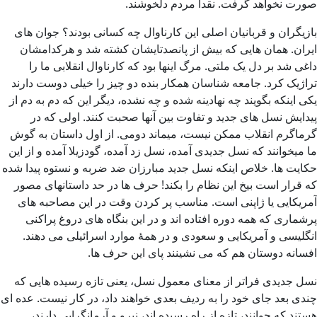
صورت نخواهد گرفت. نقداً مردم دلخوشند.
بازیگران و قربانیان اصلی این کارناوال چه کسانی بودند؟ جوان های
ایران. همان هایی که بیش از پانصدتایشان کشته شد و هرکدامشان
داغی شد بر دل یک ملتی. مرگ اینها بود که کارناوال انقلابی ما را
تراژیک کرد. جامعه شناسان همکار بنده دو چیز را خیلی دوست دارند
یکی اینکه بگویند چه نهادینه شده و چه نشده، دیگر این که دم به دم از
پیدایش نسل های جدید و تفاوت بین آنها صحبت کنند. اولی که در
گرماگرم انقلاب ممکن نیست، میماند دومی. از اول داستان به گوش
ما میخوانند که نسل جدیدی آمده، نسل زد آمده، گودزیلا آمده و از این
حکایت ها. خلاص اینکه نسل جدید مبارزان ضد ضربه و نستوه پیدا شده
که قرار است بیخ این نظام را بکند! حرف ها در حد داستانهای مصور
آمریکایی یا ژاپنی است. مناسب پر کردن وقت در این مصاحبه های
پرشماری که همه دوره افتاده اند و در این بنگاه های دروغ پراکنی
انگلیسی و آمریکایی و سعودی و در همۀ موارد اسرائیلی می دهند.
افسانه دوستان هم که می نشینند پای این حرف ها.
نسل جدیدی فراتر از معنای معمول نسل، یعنی تازه رسیده هایی که
چندی بعد جای خود را به ردیف بعدی خواهند داد، در کار نیست. عده ای
هستند که جوانند، تازه از راه رسیده اند، نیرو و آرمانگرایی دارند،