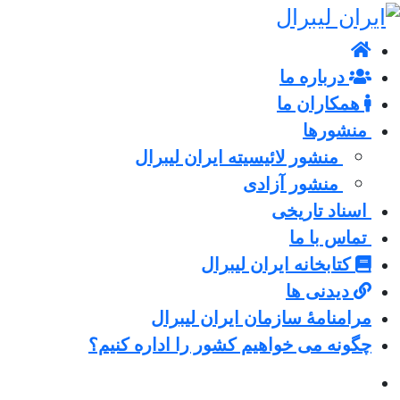
درباره ما
همکاران ما
منشورها
منشور لائیسیته ایران لیبرال
منشور آزادی
اسناد تاریخی
تماس با ما
کتابخانه ایران لیبرال
دیدنی ها
مرامنامۀ سازمان ایران لیبرال
چگونه می خواهیم کشور را اداره کنیم؟