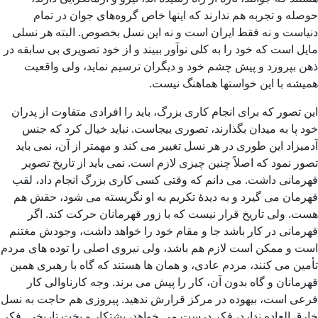
حوصله و تجربه هم ندارند که اینها خاص گروه‌های جوان در تمام
دنیاست و نه فقط ایران است و نه این نسل بخصوص. البته هر نسلی
مایل است که خود را به کلی نوآور ببیند و از خود تصویری بی سابقه در
ذهن بپرورد و پیش چشم خود و دیگران ترسیم نماید، ولی واقعیت
همیشه با این خواستها هماهنگ نیست.
این تصور که برای انجام کاری بزرگ، باید را افرادی متفاوت از پدران
خود پا به میدان بگذارند، تصوری بیجاست. نباید خیال کرد که جنس
آدمیزاد این طوری در هر نسل تغییر می کند و مهمتر از آن، نمی باید
تصور نمود که اصلاً چنین چیزی لازم است. نمی باید از تاریخ تصویر
قهرمانی داشت. می دانم که وقتی کسی کاری بزرگ انجام داد، لقب
قهرمان می گیرد و به دیدۀ تکریم به او نگریسته می شود، حقش هم
هست. ولی تاریخ قرار نیست که با زور قهرمانان حرکت کند. اگر
قهرمانی در کار باشد جا و مقام خود را خواهد داشت، وجودش مغتنم
است و ممکن است لازم هم باشد، ولی نیروی اصلی را توده های مردم
تأمین می کنند، مردم عادی، و همان ها هستند که گاه با رهبری همین
قهرمانان و گاه بدون آن، کار را پیش می برند. وجه کارناوالی کار
فرعی است، بیهوده در مرکز قرارش ندهید. پیروزی هم حاجت به نسل
خارق العاده ندارد، فکر درست می خواهد، پشتکار و بخت تاریخی. فکر