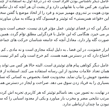
عامل دیگر ناشناس بودن افراد است که در درجۀ اول به استفاده از چ
میاورد. هر کس نقاب یا نقابهایی دارد و از پشت آن هر آنچه که دل تنگ
بودن هویت بر تندروی مهمیز میزند و فرد را از اتخاذ موضع یا گفتن 
این «قواعد همزیستی» که توئیتر و فیسبوک گاه و بیگاه به میان میاورن
دیگر این که در فضای توئیتر، عمل مؤثر فردی نیست، جمعی است بدون ای
بر می خیزد. هنگامی که این عامل با فردگرایی مطلق تؤام گردد، همین
صورت گله وار دارد، معادل آنچه که جامعه شناسان حرکت های جماعتی
ابراز خشونت، در این فضا ـ به دلیل اینکه مجازی است و نه مادی ـ 
احتیاج دارد که در دسترس همه هست. کم خرج است ولی کم اثر نیست.
عامل دیگر کوتاهی پیام های توئیتری است. البته حالا هر کس می توان
همان تعداد علامات محدود از این رسانه استفاده می کنند. استفاده ا
مقصود خویش را بیان نماید. محدودیت فضا، بخصوص به کسانی که تسلط 
بسیاری را به فریاد زدن سوق می دهد. صراحت و ایجاز در دسترس هم
در نهایت، به تصور من، بعد ناسالم توئیتر که هر کاربری تجربه اش کر
مرتب نتایجی مضر و مخرب بار میاورد و یکی از معدود اسبابی را که س
نبودن ما چندان ارتباطی ندارد.