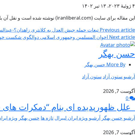
۴ ژوئیۀ ۲۰۲۳، ۱۳ تیر ۱۴۰۲
این مقاله برای سایت (iranliberal.com) نوشته شده است و نقل آن با ذکر مأخذ آزاد است rkamrane@yahoo.com
Previous article
تبعات حمله جیش العدل به کلانتری زاهدان؟-عبدال
Next article
اخوان المسلمین وجمهوری اسلامی دوالگوی شکست خو
حسن بهگر
More By حسن بهگر
آرشیو ستون آزاد
ستون آزاد
آگوست 7, 2026
0
علل ظهورپدیده ای بنام “دمکرات های 
آرشیو حسن بهگر
آرشیو ویژه ایران لیبرال
تازه ها
حسن بهگر
ویژه ایرا
آگوست 7, 2026