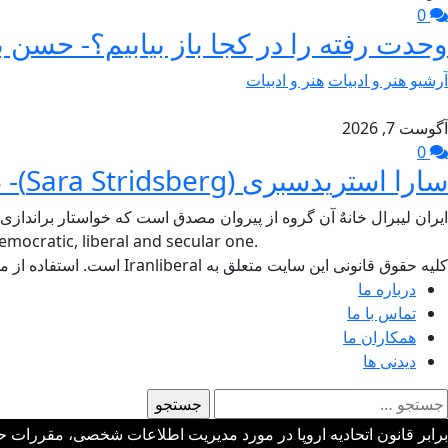
0
وحدت رفته را در کجا باز بیابیم؟- حسن ب
آرشیو هنر و ادبیات
هنر و ادبیات
آگوست 7, 2026
0
سارا استریدسبری (Sara Stridsberg)- طاهر جام برسنگ
ایران لیبرال خانهٌ آن گروه از پیروان مصدق است که خواستار براندازی
mocratic, liberal and secular one.
کلیه حقوق قانونی این سایت متعلق به Iranliberal است. استفاده از مطالب سایت با ذکر منبع آزاد است.
درباره ما
تماس با ما
همکاران ما
دیدنی ها
ستجو
رای:
برابر قانون اتحادیه اروپا در مورد مدیریت اطلاعات شخصی، مقررات