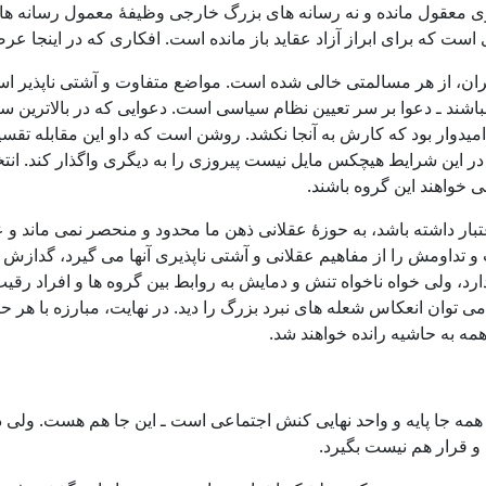
 معقول مانده و نه رسانه های بزرگ خارجی وظیفۀ معمول رسانه ها را 
 است که برای ابراز آزاد عقاید باز مانده است. افکاری که در اینجا 
ران، از هر مسالمتی خالی شده است. مواضع متفاوت و آشتی ناپذیر است
اشند ـ دعوا بر سر تعیین نظام سیاسی است. دعوایی که در بالاترین س
میدوار بود که کارش به آنجا نکشد. روشن است که داو این مقابله تقس
 در این شرایط هیچکس مایل نیست پیروزی را به دیگری واگذار کند. ا
خواهند این گروه باشند.
بار داشته باشد، به حوزۀ عقلانی ذهن ما محدود و منحصر نمی ماند و 
 تداومش را از مفاهیم عقلانی و آشتی ناپذیری آنها می گیرد، گدازش 
، ولی خواه ناخواه تنش و دمایش به روابط بین گروه ها و افراد رقی
توان انعکاس شعله های نبرد بزرگ را دید. در نهایت، مبارزه با هر حری
همه به حاشیه رانده خواهند شد.
مه جا پایه و واحد نهایی کنش اجتماعی است ـ این جا هم هست. ولی در ا
 و قرار هم نیست بگیرد.