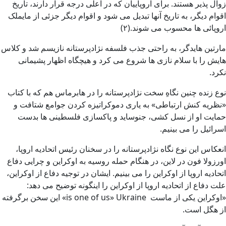
زوال پذیر هستند. برای اروپاییان که در اعلی درجه قرار دارند، تاریخ
اقوام دیگر، به تاریخ آنها تبدیل می شود و اقوام دیگر جزئی از مایملک
اروپائی ها محسوب می شوند.(۲)
مارتین هایدگر، به راحتی جذب فلسفه نژادپرستانه نازیسم شد و کلاس
هایش را با سلام نازی ها شروع می کرد و هیچگاه اظهار پشیمانی
نکرد.
نوع زنده چنین نگاهِ سخت نژادپرستانه را در هابرماس هم که با کتاب
«نظریه کنش ارتباطی» به یاری دموکراتیزه کردن جوامع شتافت و
حمایت او از نسل کشی، جنوساید و پاکسازی فلسطینی ها بدست
اسرائیل را می بینیم.
انعکاس این نوع نگاه نژادپرستانه را در سخنان رئیس اتحادیه اروپا،
اورزولا فون در لاین، در هنگام حمله روسیه به اوکراین و چرایی دفاع
اتحادیه اروپا از اوکراین را می بینیم. ایشان در توجیه دفاع از اوکراین،
علت دفاع از اتحادیه اروپا از اوکراین را اینگونه توضیح می دهد:
«اوکراین یکی از ماست is one of us» Ukraine» این سخن برگرفته
از هگل است.