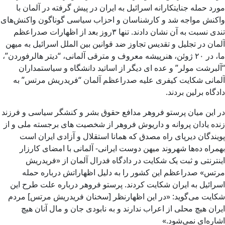
مورد حمله جنایتکارانه اسرائیل به ایران در پیش گرفته در آلمان با
واکنش مواجه شد و کارشناسان و احزاب سیاسی گوناگون واکنش‌های
تندی نسبت به آن نشان دادند. تنها ۳روز بعد از اظهارات صدراعظم
آلمان در تجلیل و تقدیس تجاوز ضد قوانین بین الملل اسرائیل به میهن
ما، در ۲۰ ژوئن، هنرپیشه معروف و مترقی آلمانی، “دیتر هالرفوردن”،
“آلبرشت مولر” و عده ای دیگر از اساتید دانشگاه و سیاستمداران
آلمانی شکایت کیفری علیه صدراعظم آلمان “فریدریش مرتس” به
دادگاه برلین بردند.
در این میان پرستو فروهر مدافع حقوق بشر و کنشگر سیاسی و فرزند
زنده یادان پروانه و داریوش فروهر از شخصیت های برجسته ملی و از
پویندگان دیرپای راه مصدق که همانا استقلال و آزادی ایران است
بهمراه ده‌ها شهروند میهن دوست ایرانی- آلمانی با امضای کارزار
اینترنتی و ثبت یک شکایت در دادگاه فدرال آلمان از «فریدریش
مرتس» صدراعظم این کشور را به دلیل اظهاراتش درباره حمله
اسرائیل به ایران شکایت کردند. پرستو فروهر درباره علت طرح این
شکایت می‌گوید: «در این اظهارنظر [سخنان فریدریش مرتس] مردم
ایران هیچ محلی از اعراب ندارند و به نابودی جان و مال آنان هیچ
اشاره‌ای نمی‌شود.»