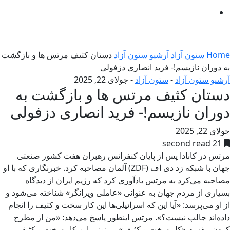
Home
ستون آزاد
آرشیو ستون آزاد
دستان کثیف مرتس ها و بازگشت
به دوران نازیسم!- فرید انصاری دزفولی
آرشیو ستون آزاد
-
ستون آزاد
-
جولای 22, 2025
دستان کثیف مرتس ها و بازگشت به
دوران نازیسم!- فرید انصاری دزفولی
جولای 22, 2025
21 second read
مرتس در کانادا پس از پایان کنفرانس رهبران هفت کشور صنعتی
جهان با شبکه زد‌ دی‌ اف (ZDF) آلمان مصاحبه کرد. خبرنگاری که با او
مصاحبه می‌کرد به مرتس یادآوری کرد که رژیم ایران از دیدگاه
بسیاری از مردم جهان به عنوانی «عاملی ویرانگر» شناخته می‌شود و
از او می‌پرسد: «آیا این که اسرائیلی‌ها این کار سخت و کثیف را انجام
داده‌اند جالب نیست؟». مرتس اینطور پاسخ می‌دهد: «من از مطرح
کردن مفهوم «کار سخت و کثیف» ممنونم. این کار سخت و کثیفی