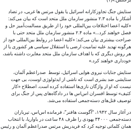
ستایش جنگ تجاوزکارانه اسرائیل یا بقول مرتس ها غربی، در تضاد
آشکار با ماده ۲.۳ منشور سازمان ملل متحد است که بیان می‌کند:
«کلیه اعضا اختلافات بین‌المللی خود را از طریق مسالمت‌آمیز حل و
فصل خواهند کرد…» ماده ۲.۴ منشور سازمان ملل متحد حتی با
صراحت بیشتری بیان می‌کند: «کلیه اعضا در روابط بین‌المللی خود از
هرگونه تهدید علیه تمامیت ارضی یا استقلال سیاسی هر کشوری یا از
هر روش دیگری که با اهداف سازمان ملل متحد مغایرت داشته باشد،
خودداری خواهند کرد.»
ستایش جنایات نیروی هوایی اسرائیل، توسط صدراعظم آلمان،
ستایشی ضد بشری است که ناشی از ایدئولوژی اوست، بی جهت
نیست که او از واژگان نازی‌ها استفاده کرده است. اصطلاح «کار
کثیف» توسط افسران اس‌اس ها در دادگاه‌های پس از جنگ برای
توصیف قتل‌های دسته‌جمعی استفاده می‌شد.
در آغاز سال ۱۹۴۲، “آگوست هافنر”، فرمانده اس‌اس، تیرباران
دسته‌جمعی ۳۴۰۰۰ یهودی را ظرف ۴۸ ساعت در باواریا، با انتخاب
همان کلماتی توجیه کرد که فریدریش مرتس صدراعظم آلمان و رئیس