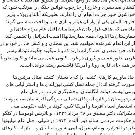
کشتار ضد بشری و خارج از چارچوب قوانین جنگی را مرتکب شود که
خودشون هنوز جرات انجام آن را ندارند. بطوریکه آنالنا باربوک، وزیر
خارجه آلمان یکی از وارثان هیتلر و نازی ها با وقاحت تمام می گوید:
مادامی که هدف قرار دادن غیرنظامیان [قتل عام مردم عادی] و
بیمارستان ها [نابودی همه بیمارستانها] امنیت اسرائیل را تضمین کند،
از این اقدام شرمنده نخواهیم شد. این سخنان و واکنش ها، در خود و در
ذات خود عنصری افشا‌گرانه دارند که بما میگوید چگونه نئوفاشیسم
غربی بطور عملی و تئوری در غرب کنونی عمل می‌نماید و اکنون تقریباً
در همه جای قاره اروپا و آمریکا فاشیسم ریشه دوانده است.
بیاد بیاوریم کارهای کثیفی را که با دستان کثیف امثال مرتس ها
صورت گرفته اند؛ از جمله نسل کشی نیوزلندی ها و استرالیایی های
بومی توسط دولت انگلستان، وحشیگری غرب ، در قتل عام
سرخپوستان در قاره آمریکای شمالی ، بردگی آفریقاییان سیاه پوست
، استعمار آسیا ، آفریقا و آمریکا لاتین، کودتا بر علیه حکومت ملی
دمکراتیک دکتر مصدق در ۲۸ مرداد ۱۳۳۲ ، و پاتریس لومومبا در کنگو
و حکومت مردمی سالوادور آلنده ۱۹۷۳ در شیلی ، قتل عام میلیونها
نفر در الجزایر، ویتنام، عراق، لیبی، سوریه ، لبنان و… بازتاب کارهای
کثیفی می باشند که توسط دستان کثیف آمریکا و غرب سلطه جو