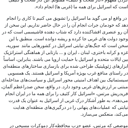
است که اسرائیل برای همه ما (غربی ها) انجام داد».
در واقع او می گوید ما اسرائیل را تشویق می کنیم تا کاری را انجام
دهد که خودمان جرات انجام آن را در حال حاضر نداریم. این سخن از
آن رو عنصری افشاکننده دارد که شتاب دهنده فاشیسمی است که در
وجود دولت های غربی جا کرده و ریشه دوانده است. منطبق با این
سخن است که جنگ‌های نیابتی اسرائیل در کشورهایی مانند سوریه،
غزه و کرانه باختری، لبنان ، ایران و … بازتابی از هماهنگی استراتژیک
بین ایالات متحده و اسرائیل با حمایت اروپا می باشند. بنابراین، اساساً
ابزارهای ژئوپلیتیک طراحی شده برای بازسازی ساختارهای منطقه‌ای
در راستای منافع غرب بویژه آمریکا و اسرائیل هستند. یک همسویی
سیستماتیک بین اهداف امنیتی محور اسرائیل و سیاست‌های مداخله‌ای
مبتنی بر ارزش‌های غربی وجود دارد. در واقع، سخن صدراعظم آلمان،
فریدریش مرتس، «اسرائیل کار کثیف را برای همه ما در ایران انجام
می‌دهد»، به طور آشکار درک غربی از اسرائیل به عنوان یک قدرت
نیابتی که عملیات‌های پنهانی را در درگیری‌های منطقه‌ای هدایت
می‌کند، منعکس می‌سازد.
موضعی که مرتس، عضو حزب محافظه‌کار دموکرات مسیحی در