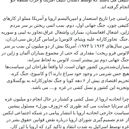
انجام گرفته اند.
راستی چرا تاریخ استعمار و امپریالیسم اروپا و آمریکا مملو از کارهای
کثیفی چون، جنگ جهانی اول، دوم، بمب اتمی ریختن بر سر مردم
ژاپن، اشغال افغانستان، بمباران و‌اشغال عراق،تجاوز به لیبی و سوریه
.جنگ تجاوزکارانه علیه ویتنام، لائوس( براساس گزارش سی.ان.ان،
بین سال‌های ۱۹۶۴ تا ۱۹۷۳، آمریکا بیش از دو میلیون تُن بمب بر سر
لائوس فرو ریخت؛ مقداری که حتی از مجموع بمباران آلمان و ژاپن در
جنگ جهانی دوم نیز بیشتر است. لائوس به لحاظ سرانه،
بمباران‌شده‌ترین کشور جهان است. آیا واقعاً طراحان این سیاست‌ها
هیچ حس شرمی در وجود خود سراغ دارند؟) و کامبوج، جنگ کره،
تحریم اقتصادی بیش از ۶ دهه کوبا و جنگ تجاوزکارانه به یوگسلاوی
و‌تجزیه این کشور و نسل کشی در غزه و…. می باشد.
چرا اتحادیه اروپا از نسل کشی و کشتار در حال انجام دو میلیون غزه
ای سرتاپا حمایت می کند طوری که «ژوزف بورل» مسئول پیشین
سیاست خارجی اتحادیه اروپا با انتشار پیامی در شبکه اجتماعی ایکس
از عدم تصمیم‌گیری شورای اروپا درباره نقض قوانین حقوق بشر در
غزه توسط اسرائیل به شدت انتقاد و تاکید کرد که اروپا با این کار،