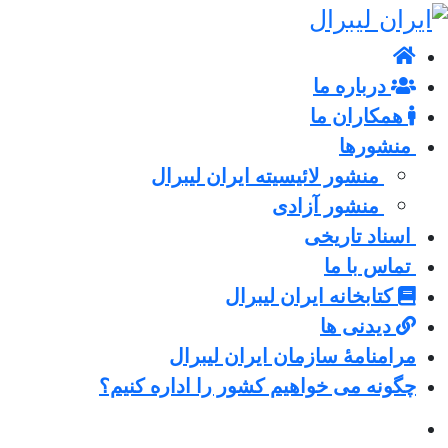
درباره ما
همکاران ما
منشورها
منشور لائیسیته ایران لیبرال
منشور آزادی
اسناد تاریخی
تماس با ما
کتابخانه ایران لیبرال
دیدنی ها
مرامنامۀ سازمان ایران لیبرال
چگونه می خواهیم کشور را اداره کنیم؟