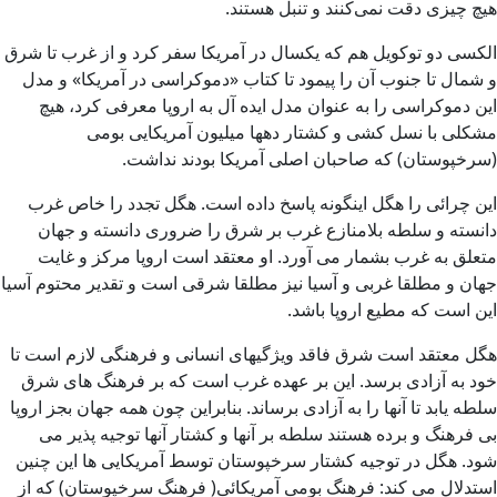
هیچ چیزی دقت نمی‌کنند و تنبل هستند.
الکسی دو توکویل هم که یکسال در آمریکا سفر کرد و از غرب تا شرق
و شمال تا جنوب آن را پیمود تا کتاب «دموکراسی در آمریکا» و مدل
این دموکراسی را به عنوان مدل ایده آل به اروپا معرفی کرد، هیچ
مشکلی با نسل کشی و کشتار دهها میلیون آمریکایی بومی
(سرخپوستان) که صاحبان اصلی آمریکا بودند نداشت.
این چرائی را هگل اینگونه پاسخ داده است. هگل تجدد را خاص غرب
دانسته و سلطه بلامنازع غرب بر شرق را ضروری دانسته و جهان
متعلق به غرب بشمار می آورد. او معتقد است اروپا مرکز و غایت
جهان و مطلقا غربی و آسیا نیز مطلقا شرقی است و تقدیر محتوم آسیا
این است که مطیع اروپا باشد.
هگل معتقد است شرق فاقد ویژگیهای انسانی و فرهنگی لازم است تا
خود به آزادی برسد. این بر عهده غرب است که بر فرهنگ های شرق
سلطه یابد تا آنها را به آزادی برساند. بنابراین چون همه جهان بجز اروپا
بی فرهنگ و برده هستند سلطه بر آنها و کشتار آنها توجیه پذیر می
شود. هگل در توجیه کشتار سرخپوستان توسط آمریکایی ها این چنین
استدلال می کند: فرهنگ بومی آمریکائی( فرهنگ سرخپوستان) که از