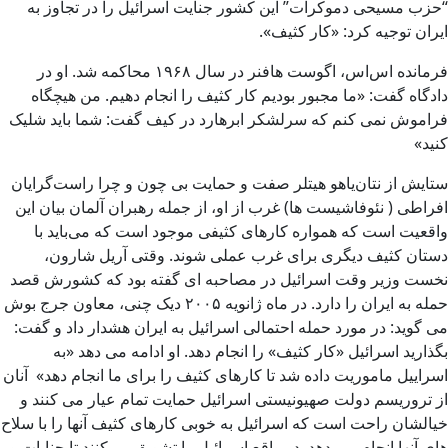
“حزب مسیحی دموکرات” این کشور جنایت اسرائیل را در تجاوز به
ایران توجیه کرد: «کار کثیف».
فرمانده اس‌اس، اگوست هافنر در سال ۱۹۶۸ محاکمه شد. او در
دادگاه گفت: «ما مجبور بودیم کار کثیف را انجام دهیم. من هیچگاه
فراموش نمی کنم که سرلشکر ابرهارد در کیف گفت: شما باید شلیک
کنید»
ستایش از نتان‌یاهو هیتلر صفت و حمایت بی چون و چرا راست‌گرایان
افراطی ( نئوفاشیست ها) غرب از او، از جمله رهبران آلمان بیان این
واقعیت است که همواره کارهای کثیفی موجود است که می‌باید با
دستان کثیف دیگری برای غرب عملی شوند. وقتی آریل شارون،
نخست وزیر وقت اسرائیل در مصاحبه ای گفته بود که کشورش قصد
حمله به ایران را دارد. در ماه ژانویه ۲۰۰۵ دیک چنی، معاون جرج بوش
می گوید: در مورد حمله احتمالی اسرائیل به ایران هشدار داد و گفت:
بگذارید اسرائیل «کار کثیف» را انجام دهد. او ادامه می دهد «به
اسراییل ماموریت داده شد تا کارهای کثیف را برای ما انجام دهد» آنان
از تروریسم دولت صهیونیستی اسرائیل حمایت تمام عیار می کنند و
خیالشان راحت است که اسرائیل به خوبی کارهای کثیف آنها را با سلاح
های آنها انجام می دهد. در واقع اسرائیل را تشویق می‌کنند تا جنایات و