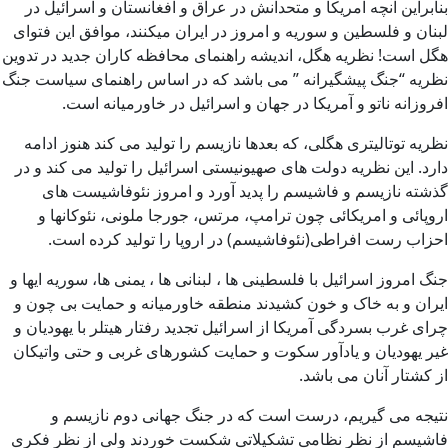
بنابراین آنچه آمریکا و متحدانش در عراق و افغانستان و اسرائیل در
لبنان و فلسطین و سوریه و امروز در ایران میکنند، موافق این فتوای
هگل است! نظریه هگل، اندیشه راهنمای محافظه کاران جدید در تدوین
نظریه “جنگ پیشگیرانه ” می باشد که در اساس راهنمای سیاست جنگ
افروزانه ناتو و آمریکا در جهان و اسرائیل در خاورمیانه است.
نظریه توتالیتری هگلی، که بعدها نازیسم را تولید می کند هنوز ادامه
دارد. این نظریه دولت های صهیونیستی اسرائیل را تولید می کند و در
گذشته نازیسم و فاشیسم را پدید آورد و امروز نئوفاشیست های
اروپائی و امریکائی چون ترامپ، مرتس، جورجا ملونی، نئوکانها و
احزاب رست افراطی(نئوفاشیسم) در اروپا را تولید کرده است.
جنگ امروز اسرائیل با فلسطینی ها ، لبنانی ها ، یمنی ها، سوریه ایها و
ایران و به خاک و خون کشیدند منطقه خاورمیانه و حمایت بی چون و
چرای غرب بسردگی آمریکا از اسرائیل تجدید رفتار هیتلر با یهودیان و
غیر یهودیان و یادآور سکوت و حمایت کشورهای غربی و حتی واتیکان
از کشتار آنان می باشد.
نتیجه می گیریم، درست است که در جنگ جهانی دوم نازیسم و
فاشیسم از نظر نظامی تشکیلاتی شکست خوردند ولی از نظر فکری