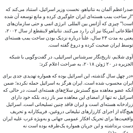
صدراعظم آلمان به نتانیاهو، نخست وزیر اسرائیل، استناد می‌کند که
“از ساخت بمب هسته‌ای ایران جلوگیری کرده و مانع توسعه آن شده
است!” چیزی که آژانس بین المللی انرژی اتمی و حتی سازمان‌های
اطلاعاتی آمریکا نیز آن را رد می‌کنند. نتانیاهو لاینقطع از سال ۲۰۰۲،
یعنی به مدت ۲۳ سال، علناً درباره نزدیک بودن ساخت بمب هسته‌ای
توسط ایران صحبت کرده و دروغ گفته است.
آوی شلایم، تاریخ‌نگار سرشناس اسرائیلی، در گفت‌وگویی با شبکه
الجزیره در ۲۰ ژوئن ۲۰۱۸، به صراحت اعلام کرد:
«در چهل سال گذشته، این اسرائیل بوده که همواره تهدیدی جدی برای
ایران محسوب شده است. ایران هرگز به اسرائیل حمله نکرده؛ ضمن
آنکه عضو معاهده منع گسترش سلاح‌های هسته‌ای است، در حالی که
اسرائیل نه تنها از امضای این معاهده سر باز زده، بلکه خود دارای
زرادخانه هسته‌ای است و ایران فاقد چنین تسلیحاتی است. اسرائیل
هیچ‌گاه از اجرای کارزارهای تبلیغاتی دروغین، فریبکارانه و تحریف
واقعیت‌ها برای تحریک افکار عمومی جهانی و به‌ویژه غرب علیه ایران
دست برنداشته و این جریان همواره یک‌طرفه بوده است نه
برعکس.»(۱)