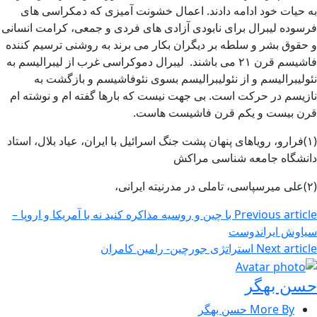
به حیات خود ادامه دادند. اعمال خشونت آمیزی که دمکراسی های
فرسوده لیبرال برای نابودی آزادی های فردی و جمعی، کرامت انسانی
و حقوق بشر و سلطه بر دیگران بکار می برند به روشنی ترسیم کننده
فاشیسم قرن ۲۱ می باشند. لیبرال دموکراسی غرب از لیبرالیسم به
نئولیبرالیسم و از نئولیبرالیسم بسوی نئوفاشیسم و بازگشت به
نازیسم در حرکت است. بی جهت نیست که بارها گفته ام و نوشته ام
قرن بیست و یکم قرن فاشیست هاست.
(۱)فرارو، رویاهای پنهان پشت جنگ‌ اسرائیل با ایران، عیاد بلال، استاد
دانشگاه جامعه شناسی مراکش
(۲)علی میرسپاسی، تاملی در مدرنیته ایرانی،
Previous article
با چین و روسیه مذاکره کنید نه با آمریکا و اروپا –
سیاوش ایراندوست
Next article
استراتژی جورچین- رامین کامران
حسن بهگر
More By حسن بهگر