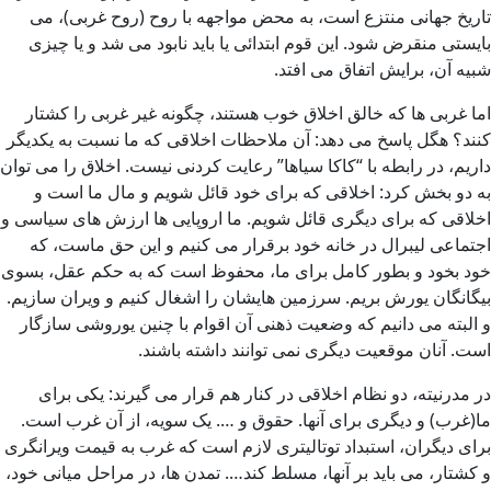
تاریخ جهانی منتزع است، به محض مواجهه با روح (روح غربی)، می
بایستی منقرض شود. این قوم ابتدائی یا باید نابود می شد و یا چیزی
شبیه آن، برایش اتفاق می افتد.
اما غربی ها که خالق اخلاق خوب هستند، چگونه غیر غربی را کشتار
کنند؟ هگل پاسخ می دهد: آن ملاحظات اخلاقی که ما نسبت به یکدیگر
داریم، در رابطه با “کاکا سیاها” رعایت کردنی نیست. اخلاق را می توان
به دو بخش کرد: اخلاقی که برای خود قائل شویم و مال ما است و
اخلاقی که برای دیگری قائل شویم. ما اروپایی ها ارزش های سیاسی و
اجتماعی لیبرال در خانه خود برقرار می کنیم و این حق ماست، که
خود بخود و بطور کامل برای ما، محفوظ است که به حکم عقل، بسوی
بیگانگان یورش بریم. سرزمین هایشان را اشغال کنیم و ویران سازیم.
و البته می دانیم که وضعیت ذهنی آن اقوام با چنین یوروشی سازگار
است. آنان موقعیت دیگری نمی توانند داشته باشند.
در مدرنیته، دو نظام اخلاقی در کنار هم قرار می گیرند: یکی برای
ما(غرب) و دیگری برای آنها. حقوق و …. یک سویه، از آن غرب است.
برای دیگران، استبداد توتالیتری لازم است که غرب به قیمت ویرانگری
و کشتار، می باید بر آنها، مسلط کند…. تمدن ها، در مراحل میانی خود،