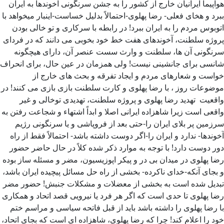
هواپیما ایرانیان خارج از کشور را به جشن سرنگونی آخوندها به ایران
ببرد و هخای فعلی- رضا پهلوی-احتمالاً بدلیل خساست-اینبار میخواهد با
اتوبوس مردم را به ایران ببرد! در رابطه با سرکاری و تو خالی بودن
پروژه سلطنت، آخوندهای هفت خط خود بخوبی می دانند که در فردای
سرنگونی آن ها، سلطنت و وارث سست عنصر آن، دارای هیچگونه
شانسی برای جانشینی نیست! ولی همزمان در عین حال، برای انحراف
خواست و شعارهای مردم و ایجاد تفرقه و بحث‌ های خارج از
موضوعات روز ، با رضا پهلوی و کارت سلطنت بازی بازی می کنند! در
واقعیت تهدید رضا پهلوی و پروژه سلطنت، تهدیدی توخالی و غیر
واقعی است زیرا شاهزاده ایرانی اصلا و ابداً اشتهاء و شجاعت رفتن به
سرزمین پر بلای ایران را-حتی بعد از فروپاشی و یا سرنگونی رژیم
آخوندها- ندارد و ایران را-اگر دوست داشته باشد- احتمالاً فقط از راه
دور دوست دارد! با توجه به موارد ذکر شده کلاً در حال حاضر حضور
رضا پهلوی در میدان بی در و پیکر اپوزیسیون، مضر و مسئله ساز بوده
و بجای آنکه-خدای ناکرده- بخشی از راه حل مسائل پیچیده ایران باشد،
تبدیل شده است به بخشی از معضلات و مشکلات جنبش! حضور مضر
رضا پهلوی تا حدی است که اگر هر فرد یا نیرویی قصد اتحاد و همکاری
با رضا پهلوی را داشته باشد باید از قبل فاتحه سیاسی و مراسم ختم
خود را اعلام کند! چرا که رضا پهلوی، شاهزاده ای است که بجای اتحاد،