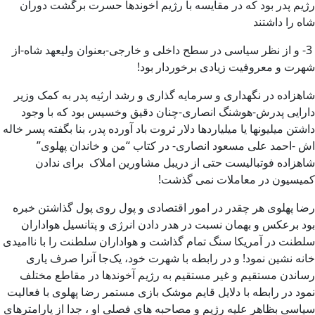
رژیم پدر بود که در مقایسه با رژیم آخوندها حسرت برگشت دوران
شاه را داشتند
3- و از نظر سیاسی در سطح داخلی و خارجی-بعنوان ولیعهد شاه-از
شهرت و معروفیت زیادی برخوردار بود!
شاهزاده در نگهداری و سرمایه گذاری و رشد ارثیه پدر به کمک وزیر
دارایی پدرش-هوشنگ انصاری-چنان دقیق وخسیس بود که با وجود
داشتن میلیونها یا میلیاردها دلار ثروت باد آورده پدر، بنا بگفته پسر خاله
اش -احمد علی مسعود انصاری- در کتاب “من و خاندان پهلوی”
شاهزاده فوتبالیست حتی از دریبل مشاورین املاک برای ندادن
کمیسیون در معاملات نمی گذشت!
رضا پهلوی هر چقدر در امور اقتصادی و پول روی پول گذاشتن خبره
بود برعکس و بهمان نسبت در هدر دادن انرژی و پتانسیل هواداران
سلطنت در آمریکا سنگ تمام گذاشت و هواداران سلطنت را با ناامیدی
خانه نشین نمود! و در رابطه با شهرت خود، یک‌جا آنرا صرف یاری
رساندن مستقیم و غیر مستقیم به رژیم آخوندها در مقاطع مختلف
نمود در رابطه با دلایل قایم موشک بازی مستمر رضا پهلوی با فعالیت
سیاسی بظاهر علیه رژیم و مصاحبه های فصلی او ، جدا از پارامترهای