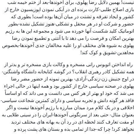
نیست! بهمین دلایل رضا پهلوی، برای آخوندها-بعد از ختم خیمه شب
بازی اصلاح طلبی-کارت برنده ای در آبکی نمودن اپوزیسیون خارج از
کشور و ایجاد تفرقه و تشتت در میان آن‌ها بوده است! بطوری که
حضور و شرکت او در هر محفل و تشکلی-هنوز تشکیل نشده-بطور
اتوماتیک کلید شکست آنها خورده می شود و مجموعه این ها به رژیم
بهترین امکان و فرصت را می دهد تا با آنتنی و تطمیع نمودن رضا
پهلوی به شیوه های مختلف او را علیه مخالفان جدی آخوندها-بخصوص
مجاهدین-تشویق و کوک کند!
راه انداختن اتوبوس رانی مسخره و وکالت بازی مسخره تر و بدتر از
همه تشکیل کادر رهبری انقلاب؟ در گوشه کتابخانه دانشگاه واشنگتن-
در اوج جنبش زن-زندگی-آزادی- بهترین نمونه از حضور مضر رضا
پهلوی در صحنه سیاسی خارج از کشور بود و همه اینها در حالی اجراء
می شد که خود او بهتر از هر کس می دانست و می داند که او اساساً
فاقد هر گونه دانش و تجربه سیاسی و دارای کمترین شجاعت سیاسی-
اخلاقی و در یک کلام مرد میدان مبارزه با رژیم آخوندها نیست و اگر
بعنوان مثال- حتی بعد از سرنگونی آخوندها-ایران را در سینی طلایی به
او مفت تعارف کنند لحظه ای در رد آن به بهانه های مختلف تردید
نخواهد کرد! چرا که-جدا از تمامی بده و بستان های پشت پرده و