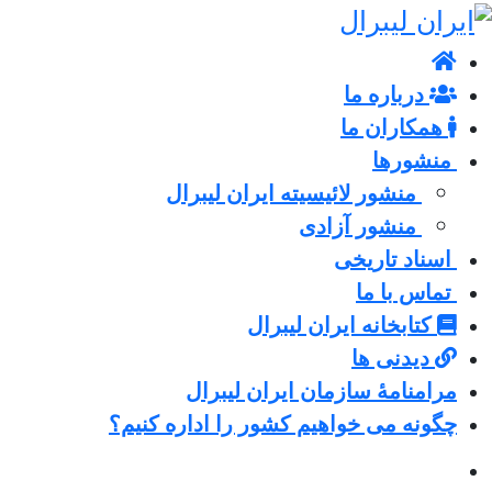
درباره ما
همکاران ما
منشورها
منشور لائیسیته ایران لیبرال
منشور آزادی
اسناد تاریخی
تماس با ما
کتابخانه ایران لیبرال
دیدنی ها
مرامنامۀ سازمان ایران لیبرال
چگونه می خواهیم کشور را اداره کنیم؟