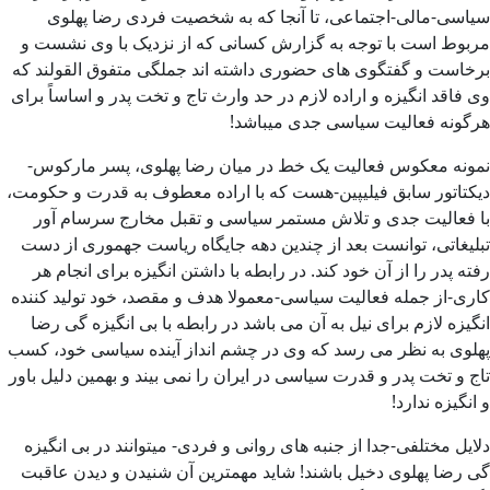
سیاسی-مالی-اجتماعی، تا آنجا که به شخصیت فردی رضا پهلوی
مربوط است با توجه به گزارش کسانی که از نزدیک با وی نشست و
برخاست و گفتگوی های حضوری داشته اند جملگی متفوق القولند که
وی فاقد انگیزه و اراده لازم در حد وارث تاج و تخت پدر و اساساً برای
هرگونه فعالیت سیاسی جدی میباشد!
نمونه معکوس فعالیت یک خط در میان رضا پهلوی، پسر مارکوس-
دیکتاتور سابق فیلیپین-هست که با اراده معطوف به قدرت و حکومت،
با فعالیت جدی و تلاش مستمر سیاسی و تقبل مخارج سرسام آور
تبلیغاتی، توانست بعد از چندین دهه جایگاه ریاست جهموری از دست
رفته پدر را از آن خود کند. در رابطه با داشتن انگیزه برای انجام هر
کاری-از جمله فعالیت سیاسی-معمولا هدف و مقصد، خود تولید کننده
انگیزه لازم برای نیل به آن می باشد در رابطه با بی انگیزه گی رضا
پهلوی به نظر می رسد که وی در چشم انداز آینده سیاسی خود، کسب
تاج و تخت پدر و قدرت سیاسی در ایران را نمی بیند و بهمین دلیل باور
و انگیزه ندارد!
دلایل مختلفی-جدا از جنبه های روانی و فردی- میتوانند در بی انگیزه
گی رضا پهلوی دخیل باشند! شاید مهمترین آن شنیدن و دیدن عاقبت