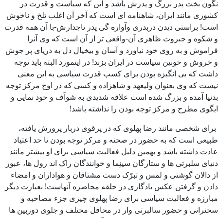
نگون بخت پدر بزرگ و پدرش باشد و این که سیاست و قدرت در
کشوری مانند ایران، شاهنامه ای است که آخر آن اغلب تلخ و ناخوش
است! براستی دیدن دربدری وآواره گی پدر تاجدارش-با آن همه قدرت
و شکوه و جبروت ظاهری آن-واقعی تر از آن است که وی آنرا
فراموش و به روی خود نیاورد و آسان و بیخیال دل به دریای پر جوش
و خروش و خونین سیاست در ایران بزند! در اینمورد البته باید توجه
داشت که بی انگیزه بودن برای کسب قدرت سیاسی به این معنی
نیست که وی بعنوان ولیعهد و شاهزاده و کسی که در اوج مرکز توجه
بدنیا آمده و بزرگ شده است علاقه شدیدی به شوآف و خود نمایی و
ایگوی مطرح و مرکز توجه بودن را نداشته باشد!
برای شخصی مانند رضا پهلوی که در پرقوی دربار پرورش یافته،
طبیعی است که به حضور در صحنه و مرکز توجه بودن تا حد اعتیاد
عادت داشته باشد و بهمین دلیل فعالیت سیاسی برای او بیشتر مانند
دنیای سلبرتی ها و ستارگان سینِما و خوانندگان راک اند رول ها، عبور
از دالان گوشتی و لمس و تبرّک دست مشتاقان و هواداران و امضاء
دادن و گرفتن عکس یادگاری در حلقه محاصره آنهاست! بعبارت دیگر
مبارزه و فعالیت سیاسی برای رضا پهلوی چیزی جزء مصاحبه و
سخنرانی و حضور سالبرتی وار در محافل مختلف و جلوی دوربین ها