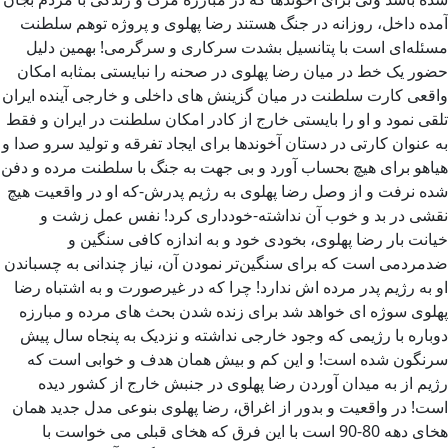
آمده داخل، روزانه در جنگ هستند رضا پهلوی و پروژه توهم سلطنت
مسئله‌ای است با پتانسیل بشدت سرکاری و سرگرمی! بهمین دلیل
حضور یک خط در میان رضا پهلوی در صحنه را نبایستی بمثابه امکان
واقعی کارت سلطنت در میان گزینش های داخلی و خارجی آینده ایران
تلقی نمود و او را بایستی خارج از کادر امکان سلطنت در ایران و فقط
به عنوان کارتی در دستان آخوندها برای ایجاد تفرقه و تولید سرو صدا و
هیاهو برای هیچ بحساب آورد و بی جهت به جنگ با سلطنت مرده و دفن
شده نرفت و از وصل رضا پهلوی به رژیم پدرش-که او در واقعیت هیچ
نقشی در بد و خوب آن نداشته-خودداری کرد! نفس عمل زشت و
خیانت بار رضا پهلوی، بخودی خود و به اندازه کافی سنگین و
ضدمردمی است که برای سنگین‌تر نمودن آن، نیاز چندانی به چسباندن
او به رژیم پدر مرده اش ندارد! چرا که در غیرصورت و به اشتباه رضا
پهلوی سوژه ای خواهد شد برای زنده شدن بحث های مرده و مبارزه
دوباره با رژیمی که وجود خارجی نداشته و نزدیک به پنجاه سال پیش
سرنگون شده است! و این کم و بیش همان هدف و خوابی است که
رژیم از به میدان آوردن رضا پهلوی در جنبش خارج از کشور دیده
است! در واقعیت و بدور از اغراق، رضا پهلوی بنوعی مدل جدید همان
هخای دهه 80-90 است با این فرق که هخای قبلی می خواست با