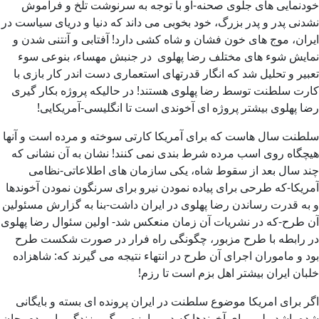
خودنمایی های جلوی صحنه-او با توجه به سرنوشت تلخ و فراموش
نشدنی پدر و پدر بزرگ، خود بخوبی می داند که دنیا و دریای سیاست در
ایران، موج های خون فشان و شاه کشی دارد! آفتابی و آنتنی شدن و
نمایش شوء های مختلف رضا پهلوی در جنبش مهساء، بنوعی سوء
تعبیر و تحلیل شد که انگار قدرتهای استعماری دست اندر کار بازی با
کارت سلطنت توسط رضا پهلوی هستند! در حالیکه پروژه بکار گیری
رضا پهلوی بیشتر پروژه ای آخوندی است تا انگلیسی-آمریکایی!
سلطنت سال هاست که برای آمریکا کارتی سوخته و مرده است و آنها
هیچگاه روی اسب مرده شرط بندی نمی کنند! نشان به آن نشانی که
چند سال بعد از سقوط شاه، یکی سازمان های اطلاعاتی-نظامی
آمریکا-که طرحی برای پیاده نمودن نیرو برای سرنگون نمودن آخوندها
و به قدرت رساندن رضا پهلوی در ایران داشت-بنا به گزارش مسئولین
آن طرح-که در نشریات آن زمان منعکس شد- اولین سئوال رضا پهلوی
در رابطه با طرح مزبور، چگونگی راه فرار در صورت شکست طرح
بود و ماموران اجرای آن طرح در انتهاء نتیجه می گیرند که: شاهزاده
خلبان ایران بیشتر اهل بزم است تا رزم!
اگر برای امریکا موضوع سلطنت در ایران پرونده ای بسته و بایگانی
شده باشد ولی برای آخوندها که در مبارزه مرگ و زندگی با مردم بجان