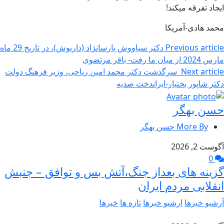
ایجاد تفرقه میکند!
محمد هادی-آمریکا
Previous article
دکتر سیاووش پارسانژاد (داریوش)، در تاریخ 29 ماه
مارس 2024 از میان ما رفت- باقر مرتضوی
Next article
سرگذشت دکتر محمد امین ریاحی، وزیر فرهنگ دولت
دکتر شاپور بختیار-ایراندخت صدیه
حسن بهگر
More By حسن بهگر
آگوست 2, 2026
0
گزینه های بعداز جنگ،آتش بس و توافق – جنبش
انقلابی مردم ایران
آرشیو خبرها
ارشیو خبرها
تازه ها
خبرها