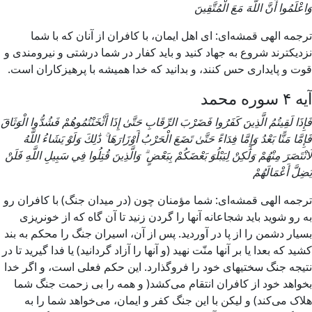
وَاعْلَمُوا أَنَّ اللَّهَ مَعَ الْمُتَّقِينَ
ترجمه الهی قمشه‌ای: ای اهل ایمان، با کافران از آنان که با شما
نزدیکترند شروع به جهاد کنید و باید کفار در شما درشتی و نیرومندی و
قوت و پایداری حس کنند، و بدانید که خدا همیشه با پرهیزکاران است.
آیه ۴ سوره محمد
فَإِذَا لَقِيتُمُ الَّذِينَ كَفَرُوا فَضَرْبَ الرِّقَابِ حَتَّىٰ إِذَا أَثْخَنْتُمُوهُمْ فَشُدُّوا الْوَثَاقَ
فَإِمَّا مَنًّا بَعْدُ وَإِمَّا فِدَاءً حَتَّىٰ تَضَعَ الْحَرْبُ أَوْزَارَهَا ۚ ذَٰلِكَ وَلَوْ يَشَاءُ اللَّهُ
لَانْتَصَرَ مِنْهُمْ وَلَٰكِنْ لِيَبْلُوَ بَعْضَكُمْ بِبَعْضٍ ۗ وَالَّذِينَ قُتِلُوا فِي سَبِيلِ اللَّهِ فَلَنْ
يُضِلَّ أَعْمَالَهُمْ
ترجمه الهی قمشه‌ای: شما مؤمنان چون (در میدان جنگ) با کافران رو
به رو شوید باید شجاعانه آنها را گردن زنید تا آن گاه که از خونریزی
بسیار دشمن را از پا در آوردید. پس از آن، اسیران جنگ را محکم به بند
کشید که بعدا یا بر آنها منّت نهید (و آنها را آزاد گردانید) یا فدا گیرید تا در
نتیجه جنگ سختیهای خود را فروگذارد. این حکم فعلی است، و اگر خدا
بخواهد خود از کافران انتقام می‌کشد( و همه را بی زحمت جنگ شما
هلاک می‌کند) و لیکن با این جنگ کفر و ایمان، می‌خواهد شما را به