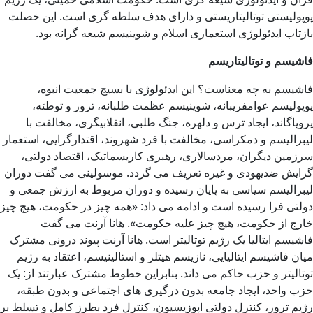
پوپولیستی توتالیتاریستی و دارای هدف سلطه گری است. این خصلت
بازتاب ایدئولوژی استعماری اسلام و شوینیسم شیعه گرانه بود.
فاشیسم و توتالیتاریسم
فاشیسم به چه معناست؟ این ایدئولوژی با بسیج جمعیت انبوه،
پوپولیسم عوامفریبانه، شوینیسم عظمت طلبانه، ترور و توطئه،
پروپاگاند، ایجاد ترس و دلهره، جنگ طلبی، انقلابیگری، مخالفت با
لیبرالیسم و دمکراسی، مخالفت با فرد شهروند، اقتدارگرایی، استعمار
سرزمین دیگران، مردسالاری، رهبری کاریسماتیک، اقتصاد دولتی،
گرایش ضدیهودی و غیره تعریف می گردد. موسولینی می گفت دوران
لیبرالیسم سیاسی به پایان رسیده و دوران مربوط به ارزش جمعی و
دولتی فرا رسیده است و ادامه می داد: «همه چیز در حکومت، هیچ چیز
خارج از حکومت، هیچ چیز علیه حکومت». هانا آرنت می گفت
فاشیسم ایتالیا یک رژیم توتالیتر است. هانا آرنت پیوند درونی مشترک
میان فاشیسم ایتالیایی، نازیسم هیتلر و استالینیسم، اعتقاد به رژیم
توتالیتر و حزب حاکم می داند. بنابراین خطوط مشترک عبارتند از: یک
حزب واحد، ایجاد جامعه بدون درگیری های اجتماعی و بدون طبقه،
رژیم ترور، کنترل دولتی اپوزیسیون، کنترل فرد بطرز کامل و تسلط بر