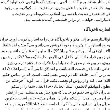
خواستار شدند. پروپاگاند اسلامی انبوه «آدمک های» بی خرد تولید کرده
بود. جامعه در ضدیت با عقل مدرن، در ضدیت با سکولاریسم موجود
در جامعه، در ضدیت با دستاورد انقلاب مشروطه و در ضدیت با
دمکراسی خواهی، در برابر خمینیسم گندیده تسلیم شد.
اسارت ناخودآگاه
توتالیتاریسم قرآنی مغز و ناخودآگاه فرد را به اسارت درمی آورد. قرآن
وجود انسان را «بهترین» وجود آفرینش می‌داند و می‌گوید: و لقد خلقنا
الانسان فی أحسن تقویم.(تین،95/4) و الله او را به عنوان جانشین خود
در زمین قرار داده: انی جاعل فی الارض خلیفة.(بقره،2/30) و از همین
روی، در بین تمام موجودات دنیا، او را «کرامت» بخشیده یعنی چیز
خاص داده تا در خدمت الله باشد: و لقد کرّمنا بنی آدم.(اسراء،17/70).
بنابراین آدمی خلیفه الله در زمین یعنی کسى است که بر اساس حکم
الله عمل کند و از روش او تخطی نکند. قرآن می گوید: أخرجکم من
بطون امهاتکم لاتعلمون شیئاً.(نحل،16/78) یعنی شما را از شکم
مادران خارج ساختیم در حالی که هیچ چیز نمی‌دانستید. پس از نظر
قرآن بیرون آمدن از شکم مادران، همان مرتبه خاص است. بالاترین
مدال براى انسان، مدال بندگى الله است: «وَ عِبادُ الرَّحْمنِ». در واقع
قرآن با مانیپولاسیون ذهن انسان، مطرح می کند که او خلیفه روی