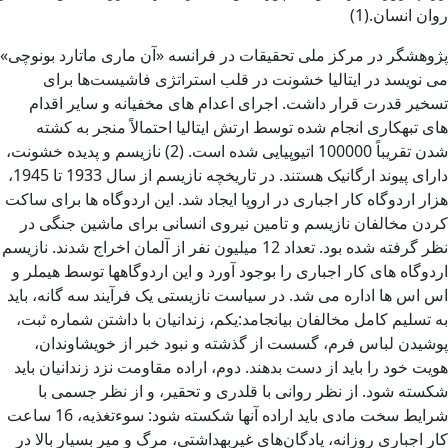
روان انسان.(1)
پژوهشگر در مرکز ملی تحقیقات در فرانسه «آن ماری ماتارد بونوچی»
می نویسد در ایتالیا خشونت در قلب استراتژی فاشیست‌ها برای
تسخیر قدرت قرار داشت. اجرای اعدام های مخفیانه و سایر اقدام
های تبهکاری انجام شده توسط ارتش ایتالیا احتمالاً منجر به کشته
شدن تقریباً 100000 اتیوپیایی شده است. (2) نازیسم و پدیده خشونت،
دارای پیوند ارگانیک هستند. در تاریخچه نازیسم از سال 1933 تا 1945،
هزار اردوگاه کار اجباری در اروپا ایجاد شد. این اردوگاه ها برای ساکت
کردن مخالفان نازیسم و ​​تامین نیروی انسانی برای ماشین جنگی در
نظر گرفته شده بود. تعداد 12 میلیون نفر از آلمان اخراج شدند. نازیسم
اردوگاه های کار اجباری را بوجود آورد و این اردوگاهها توسط هیملر و
اس اس ها اداره می شد. در سیاست نازیستی یک فرآیند سه گانه، باید
به تسلیم کامل مخالفان بیانجامد:یکم، زندانیان با داشتن شماره ثبت،
پوشیدن لباس فرم، گسست از گذشته و نبود خبر از خویشاوندان،
هویت خود را باید از دست بدهند. دوم، اراده مقاومت نزد زندانیان باید
شکسته شود. از نظر روانی با قلدری و تحقیر، و از نظر جسمی با
شرایط سخت مادی باید اراده آنها شکسته ‌شود: سوءتغذیه، 16 ساعت
کار اجباری روزانه، پادگان‌های غیربهداشتی، مرگ و میر بسیار بالا در