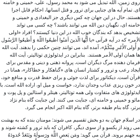
روی زمین، الله تبدیل می شود به محمد رسول، علی، خمینی و خامنه
ای. تمام آیه های جنایی برای ترور و قتل انسانها، احکام قابل اجرا
هستند. حال در این جهان چه کس دیگری جز البغدادی و خمینی و
خامنه ای، نگهبان دین الله می توانند باشند؟ چه کسی می تواند
تشخیص بدهد که بندگان خوب الله در این دنیا کیستند؟ افراد «اولى
الأمر
» که در آیه قرآنی «یا أَیُّها الّذینَ آمَنُوا أَطیعُوا اللّهَ وَ أَطیعُوا الرَّسُول
و أُولى
الأَمْرِ
مِنْکُمْ»، آمده اند، می توانند چنین حکمی را بدهند. آیت الله
ها همان اولى
الأمر
هستند. بنابراین در ایدئولوژی توتالیتر، آیت الله
فرمان دهنده مرگ دیگران است. پروانه ذهنی و دینی و مقدس برای
ایجاد رعب و ترور و کشتار انسان های «گناهکار و خطاکار»، همانا در
قرآن است. دیکتاتور برای لذت جوئی و برای حفظ قدرت و منافع خود،
در خون ریزی عذاب وجدان ندارد، خواست و میل او، اراده الله است. با
ایدئولوژی های متفاوت ولی همه توتالیتر، هیتلر و استالین و پل پوت و
مائو و خمینی و خامنه ای، جنایت می کنند. این جنایت گاه بنام نژاد
برتر، گاه بنام طبقه برتر، گاه بنام الله اکبر انجام می گیرد.
در اسلام جهان به دو بخش تقسیم می شوند: مومنان بنده که به بهشت
می روند از یکسو و از سوی دیگر، کافران که باید ترور و کشته شوند و
به جهنم بروند. قرآن می گوید: ومَن يَعصِ اللَّهَ ورَسولَهُ ويَتَعَدَّ حُدودَهُ