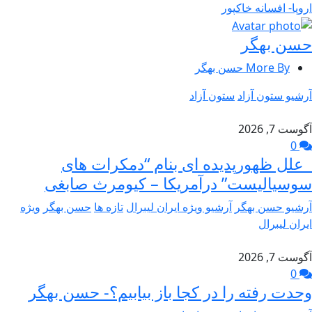
اروپا- افسانه خاکپور
حسن بهگر
More By حسن بهگر
آرشیو ستون آزاد
ستون آزاد
آگوست 7, 2026
0
علل ظهورپدیده ای بنام “دمکرات های
سوسیالیست” درآمریکا – کیومرث صابغی
آرشیو حسن بهگر
آرشیو ویژه ایران لیبرال
تازه ها
حسن بهگر
ویژه
ایران لیبرال
آگوست 7, 2026
0
وحدت رفته را در کجا باز بیابیم؟- حسن بهگر