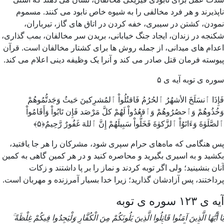
ناپذیرند و هر فرد مخالفی را به شیوه خاص نابود می کنند. مسموم
نمودن، کشتن در سیبری، خفه کردن در اتاق های گاز، تیرباران،
شکنجه در زندان، ایجاد جنگ خیابانی، بریدن سر مخالفان، بمب گذاری،
اعدام های میدانی، از جمله روش ها برای کشتار مخالفان است. قرآن
پیوسته فرمان قتل صادر می کند و آنرا یک وظیفه دینی اعلام می کند.
سوره ی توبه آیه ی ۵
فَإِذَا ٱنسَلَخَ الأشهُرُ ٱلحُرُمُ فَاقتُلُواْ ٱلمُشرِکینَ حَیثُ وَجَدتُّمُوهُمْ
وَخُذُوهُمْ وَٱحصُرُوهُمْ وَٱقعُدُواْ لَهُمْ کلَّ مَرْصَد فَإِن تَابُواْ وَأَقَامُواْ
ٱلصَّلَوٰةَ وَءَاتَوُاْ ٱلزَّکوٰةَ فَخَلُّواْ سَبِیلَهُمْ إِنَّ ٱللهَ غَفُورٌ رَّحِیمٌ﴿۵﴾
پس هنگامی که ماه‌های حرام سپری شود، مشرکان را هر جا یافتید،
بکشید و به اسیری بگیرید و محاصره کنید و در هر کمین گاهی به کمین
آنان بنشینید؛ ولی اگر توبه کردند و نماز را بر پا داشتند و زکات
پرداختند، پس آزادشان گذارید؛ زیرا خدا بسیار آمرزنده و مهربان است.
آیه ی ۱۲۳ سوره ی توبه
يَا أَيُّهَا الَّذِينَ آمَنُوا قَاتِلُوا الَّذِينَ يَلُونَكُمْ مِنَ الْكُفَّارِ وَلْيَجِدُوا فِيكُمْ غِلْظَةً ۚ