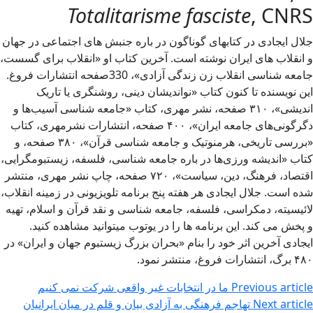
Totalitarisme fasciste
, CNRS
جلال ایجادی در کتابهای گوناگون در باره جنبش های اجتماعی در جهان
و انقلاب های ایران نوشته است. آخرین کتاب او «انقلاب برای گسست،
جامعه شناسی انقلاب زن زندگی آزادی»، 330صفحه انتشارات فروغ.
این نویسنده تا کنون کتاب «نواندیشان دینی، روشنگری یا تاریک
اندیشی»، ۳۱۰ صفحه، نشر مهری، کتاب «جامعه شناسی آسیب‌ها و
دگرگونی‌های جامعه ایران»، ۴۰۰ صفحه، انتشارات نشرمهری، کتاب
«بررسی تاریخی، هرمنوتیک و جامعه شناسی قرآن»، ۳۸۰ صفحه، و
کتاب «اندیشه ورزی‌ها در باره جامعه شناسی، فلسفه، زیستبومگرایی،
اقتصاد، فرهنگ، دین، سیاست»، ۷۲۰ صفحه، چاپ نشر مهری، منتشر
شده است. جلال ایجادی هر هفته پنج برنامه تلویزیونی در زمینه انقلاب،
لائیسیته، دمکراسی، فلسفه، جامعه شناسی و نقد قرآن و اسلام، تهیه
و پخش می کند. این برنامه ها را در یوتوب میتوانید مشاهده کنید.
ایجادی آخرین اثر خود را بنام «بحران بزرگ زیستبوم جهان و ایران» در
۴۸۰ برگ، انتشارات فروغ، منتشر نمود.
Previous article
ما در انتخابات غیر واقعی شرکت نمی کنیم
Next article
تهاجم فرهنگی به آزادی بیان و قلم در میان ایرانیان