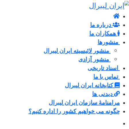
درباره ما
همکاران ما
منشورها
منشور لائیسیته ایران لیبرال
منشور آزادی
اسناد تاریخی
تماس با ما
کتابخانه ایران لیبرال
دیدنی ها
مرامنامۀ سازمان ایران لیبرال
چگونه می خواهیم کشور را اداره کنیم؟