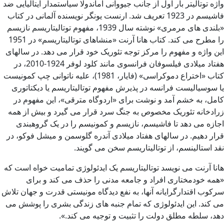
واژه توتالیتر بار اول از جانب جیووانی اماندولا سیاستمدار ایتالیایی ضد
فاشیسم در 1923 تعریف شد. ارنست یونگر نویسنده آلمانی در کتاب
«بلندی های مرمری» نوشته سال 1939، مفهوم توتالیتاریسم نازیسم
را مطرح می کند. کتاب هانا آرنت «منشاهای توتالیتاریسم» در 1951
این واژه و مفهوم را مرکز توجه تئوریک خود قرار می دهد. در سالهای
هفتاد میلادی فیلسوفان فرانسوی مانند کلود لوفر 1924-2010، در
کتاب «اختراع دموکراسی» (فایار، 1981)، علیه ناتوانی چپ کمونیست
یا سوسیالیست فرانسه در پذیرش مفهوم توتالیتاریسم یا دیکتاتوری
کامل، به خشم آمد و نوشت برای «اردوگاه مترقی»، این مفهوم در
زرادخانه تئوریک مخصوص به جنگ سرد قرار می گیرد و بیش از همه
اجازه می دهد تا فاشیسم، نازیسم و ​​کمونیسم را در یک گروهبندی
قرار دهیم. در سالهای هفتاد میلادی آندره گلوسمن و میشل فوکو، در
نقد استالینسم، از توتالیتاریسم سخن می گویند.
هانا آرنت می نویسد توتالیتاریسم یک ایدئولوژی تمامیت خواه است که
«همه خودمختاری افراد و جامعه مدنی را حذف می کند و برای
سرکوب اقتدارگرایانه آنها، به نفع دیدگاه مونیستی قدرت و جهان تلاش
می کند. این ایدئولوژی که تمام جنبه های زندگی بشری را پوشش می
دهد، سلطه مطلق دولت را تثبیت و توجیه می کند.».