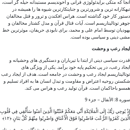
آنجا که متکی برایدئولوژی قرآنی و آخوندیسم مستبدانه حیله گر است،
تبهکارانه ترین و شرورترین و جنایتکارترین شیوه ها را همیشه در
دستور کار خود گذاشته است. هراس افکندن و ترور و قتل مخالفان
جوهر توتالیتاریسم است. آیات قتال قرآن و مدل کشتار مخالفان و
یهودیان توسط امام علی و محمد، برای نابودی حریفان، موثرترین خط
مشی دینی و سیاسی بوده است.
ایجاد رعب و وحشت
قدرت سیاسی دینی از ابتدا با تیرباران و دستگیری های وحشیانه و
ایجاد رعب، در پی تحکیم پایه خود برآمد. یکی از ویژگی های
توتالیتاریسم ایجاد رعب و وحشت در جامعه است. هدف از ایجاد رعب
شکستن روحیه اعتراض و مقاومت و تبدل انسان ها به افراد تسلیم و
همسو باحاکمان است. قرآن تولید رعب و هراس می کند.
سوره 8: الأنفال – جزء 9
إِذْ يُوحِي رَبُّكَ إِلَى الْمَلَائِكَةِ أَنِّي مَعَكُمْ فَثَبِّتُوا الَّذِينَ آمَنُوا سَأُلْقِي فِي قُلُوبِ
الَّذِينَ كَفَرُوا الرُّعْبَ فَاضْرِبُوا فَوْقَ الْأَعْنَاقِ وَاضْرِبُوا مِنْهُمْ كُلَّ بَنَانٍ ﴿۱۲﴾
ترجمه خرمشاهی: چنين بود كه پروردگارت به فرشتگان وحى فرستاد