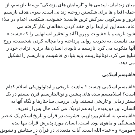
میان زندانیان، اپیدمی ها و “آزمایش های پزشکی” توسط نازیسم، از
جمله اقدام ها برای شکستن روحیه زندانی است. سوم، هدف نازیسم
ترور و سرکوبی سرکش ترین هاست: خشونت، شکنجه، اعدام در ملاء
عام، همه این ابزارها برای خفه کردن مخالفان بکار گرفته می
شود.نازیسم با خشونت و پروپاگاند و تحقیر انسانهایی را که «پست»
می دانست، به تخریب روانی پرداخته و با مچاله کردن شخصیت، روح
آنها منکوب می کرد. نازیسم با نابودی انسان ها، برتری نژادی خود را
تبلیغ می کرد. توتالیتاریسم پایه بنیادی فاشیسم و نازیسم را تشکیل
می دهد.
فاشیسم اسلامی
فاشیسم اسلامی چیست؟ ماهیت تاریخی و ایدئولوژیکی اسلام کدام
است؟ اسلامیسم سده های پیشین و توتالیتاریسم قرن بیستم در یک
بستر زمانی و تاریخی نیستند. ولی بررسی ساختارها و نگاه آنها به
انسان، این دو پدیده را به هم نزدیک می کند. حال پس از تعریف
فاشیسم، به اسلام بپردازیم. خشونت در قرآن و تاریخ اسلام یک عنصر
همیشگی و ماهوی بوده است. انسان مورد پذیرش قرآن تنها بنده
«مومن» و «عبد» الله است. آیات متعددی در قرآن در ستایش و تشویق