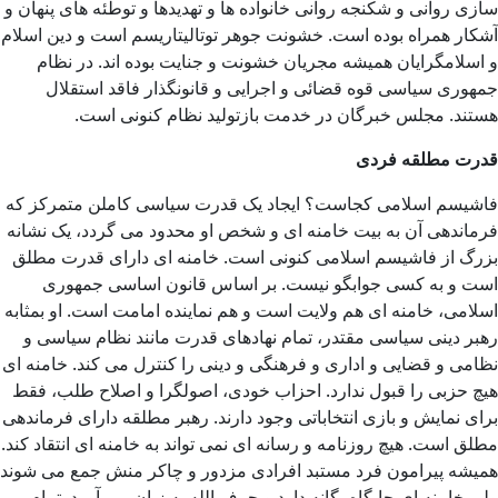
سازی روانی و شکنجه روانی خانواده ها و تهدیدها و توطئه های پنهان و
آشکار همراه بوده است. خشونت جوهر توتالیتاریسم است و دین اسلام
و اسلامگرایان همیشه مجریان خشونت و جنایت بوده اند. در نظام
جمهوری سیاسی قوه قضائی و اجرایی و قانونگذار فاقد استقلال
هستند. مجلس خبرگان در خدمت بازتولید نظام کنونی است.
قدرت مطلقه فردی
فاشیسم اسلامی کجاست؟ ایجاد یک قدرت سیاسی کاملن متمرکز که
فرماندهی آن به بیت خامنه ای و شخص او محدود می گردد، یک نشانه
بزرگ از فاشیسم اسلامی کنونی است. خامنه ای دارای قدرت مطلق
است و به کسی جوابگو نیست. بر اساس قانون اساسی جمهوری
اسلامی، خامنه ای هم ولایت است و هم نماینده امامت است. او بمثابه
رهبر دینی سیاسی مقتدر، تمام نهادهای قدرت مانند نظام سیاسی و
نظامی و قضایی و اداری و فرهنگی و دینی را کنترل می کند. خامنه ای
هیچ حزبی را قبول ندارد. احزاب خودی، اصولگرا و اصلاح طلب، فقط
برای نمایش و بازی انتخاباتی وجود دارند. رهبر مطلقه دارای فرماندهی
مطلق است. هیچ روزنامه و رسانه ای نمی تواند به خامنه ای انتقاد کند.
همیشه پیرامون فرد مستبد افرادی مزدور و چاکر منش جمع می شوند
ولی خامنه ای جایگاه یگانه دارد و حرف الله به زبان می آورد. تمام