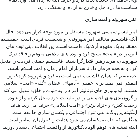
سیاست ها در داخل و خارج به اراده او بستگی دارد.
نفی شهروند و امت سازی
لیبرالیسم سیاسی شهروند مستقل را مورد توجه قرار می دهد، حال
آنکه فاشیسم مخالف امر شهروندی و شخصیت فردی است. خمینیسم
معتقد به یک مفهوم آرکائیک «امت» است. این انقلاب دینی توده های
انبوه را در «امت» بسیج کرد و توده های مذهبی متوهم و فاقد درک
شهروندی، مرید رهبر اقتدارگرا شدند. فاشیسم خمینی فردیت را منحل
کرد و به همه فرمان داد تا سربازان امام زمان و امت اسلام باشند.
خمینیسم که همان فاشیسم دینی است به فرد و شهروند کوچکترین
اهمیتی نمی دهد. برای خمینی «آدمها»، اعضای «گله» «امت» اسلامی
هستند. ایدئولوژی های توتالیتر افراد را به «توده و خلق» تبدیل می کند
و گروهبندی های اجتماعی را در تبلیغات خود منحل کرده و از «توده
زحمت کش» و «نژاد برتر» و «امت اسلامی» حرف می زند. هدف
اینگونه پروپاگاند نفی تنوع اجتماعی و یکسان سازی جامعه است.
هنگامی که جامعه یکسان می شود هدایت و کنترل آن آسانتر است.
البته نقشه های توهم آلود دیکتاتورها از واقعیت اجتماعی بسیار دورند.