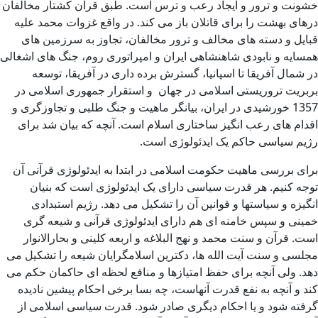
خشونت و ترور و ایجاد رعب و ترس است. طبق قرآن کشتار مخالفان
درهای بهشت را برای قاتلان باز می کند. در واقع غزوات محمد علیه
قبایل و دسته های مخالف و ترور مخالفان، تجاوز به سرزمین های
همسایه و نابودی شاهنشاهی ایران و امپراتوری روم، جنگ های اشغالی
در شمال آفریقا تا اسپانیا، گسترش برده داری در آفریقا، توسعه
بربریت تروریستی اسلامی در جهان و استقرار جمهوری اسلامی در
1357 خورشیدی در ایران، بیانگر ماهیت و جنگ طلبی و تجاوزگری و
اقدام های رعب انگیز ساختاری اسلام است. آنچه که بیان شد برای
رژیم سیاسی حاکم یک ایدئولوژی است.
برای بررسی ماهیت حکومت اسلامی در ابتدا به ایدئولوژی قرآنی آن
توجه کنیم. هر قدرت سیاسی دارای یک ایدئولوژی است که بنیان
انگیزه و سیاستها و قوانین آن را تشکیل می دهد. رژیم استبدادی
خمینی و سپس خامنه ای هم دارای ایدئولوژی قرآنی و شیعه گری
است. قرآن و سنت محمد و نهج البلاغه و اربعه کلینی و بحارالانوار
مجلسی و سنت آیت الله ها، دکترین اسلامگرایان شیعه را تشکیل می
دهد. ولی آنچه برای حفظ امتیازها و منافع لحظه ای حاکمان حکم می
کند و آنچه به نفع قدرت آنهاست، چه بسا برخی احکام پیشین نادیده
گرفته شود و یا احکام دیگری صادر شود. قدرت سیاسی اسلامی از