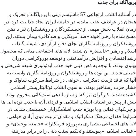
پروپاگاند برای جذب
در آستانه انقلاب ارتجاعی 57 فاشیسم دینی با پروپاگاند و تحریک و
هیجان در عواطف عفب مانده، در جامعه ایران ایجاد جذابیت کرد. در
زمان انقلاب بخش مهمی از تحصیلکردگان و روشنفکران نیز با ذهن
مسخ شده با رهبر آخوند «ضد آمریکایی و ضدکافر» پیمان بستند. این
روشنفکران و روزنامه نگاران بجای دفاع از آزادی، شیفته گندآب
اسلام و رهبر «عالیقدر» آن شدند. لایه های اجتماعی میانی که محصول
رشد اقتصادی و افزایش درآمد نفتی و توسعه بوروکراسی دوران
پهلوی بودند، با توجه به ذهن دینی خود جذب ایدئولوژی شیعه شریعتی و
خمینی شدند. این توده ها و روشنفکران و روزنامه نگاران وابسته به
آنها که فاقد تربیت دمکراسی خواهی در شرایط سرکوب ساواک و
فشار حزب رستاخیز بودند، به سوی انقلاب توتالیتاریستی اسلامی
کشیده شدند. کارگران نیز که از سازماندهی سندیکائی محروم بودند
بیش از پیش در آستانه انقلاب اسلامی و فردای آن، یا جذب توده ایی ها
و چریکهای فدائی و یا بویژه جذب اسلامگرایان خمینیستی شدند. در
شرایط فقدان فرهنگ دمکراتیک و فقدان تربیت قوی آزادی خواهی،
لایه های اجتماعی بیشماری به پروژه فریبکارانه «جامعه توحیدی» و
«عدالت اسلامی» پیوستند و تحکیم سنت دینی را در برابر مدرنیته