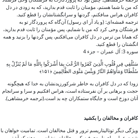
كه من با شما هستم، مؤمنان را ثابت قدم بداريد، كه به زودى در دل
كافران هراس مى‏افكنم، گردنها و سرانگشتانشان را قطع كنيد.
ترجمه قمشه‌ای: (و یاد آر ای رسول) آن‌گاه که پروردگار تو به
فرشتگان وحی کرد که من با شمایم، پس مؤمنان را ثابت قدم بدارید،
که همانا من ترس در دل کافران می‌افکنم، پس گردنها را بزنید و همه
انگشتان را قطع کنید.
سوره 3: آل عمران – جزء 4
سَنُلْقِي فِي قُلُوبِ الَّذِينَ كَفَرُوا الرُّعْبَ بِمَا أَشْرَكُوا بِاللَّهِ مَا لَمْ يُنَزِّلْ بِهِ
سُلْطَانًا وَمَأْوَاهُمُ النَّارُ وَبِئْسَ مَثْوَى الظَّالِمِينَ ﴿۱۵۱﴾
زودا كه در دل كافران به خاطر شرك‏ورزيدنشان به خدا كه هيچ‏گونه
حجت و برهانى بر آن نفرستاده است، هراس افكنيم و سرا و سرانجام
آنان دوزخ است و جايگاه ستمكاران چه بد است.(ترجمه خرمشاهی). ‏
کافران و مخالفان را بکشید
ویژگی دیگر توتالیتاریسم ترور و قتل مخالفان است. تمامیت خواهان با
شدت عمل برای نابودی فیزیکی مخالفان، نشان می دهند که آشتی