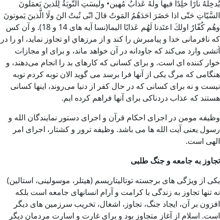
يُدخِلهُ نارًا خلِدًا فيها ولَهُ عَذابٌ مُهين‌• ولَيسَتِ التَّوبَةُ لِلَّذينَ يَعمَلونَ
السَّيّاتِ حَتّى‌ اذا حَضَرَ احَدَهُمُ المَوتُ قالَ انّى تُبتُ النَ ولَا الَّذينَ يَموتونَ
وهُم كُفّارٌ اولكَ اعتَدنا لَهُم عَذابًا اليما(نسا آیه های 14 و 18). و آن كس
كه نافرمانی خدا و پيامبرش را كند و از مرزهاي او تجاوز نمايد، او را در
آتشی وارد می‌كند كه جاودانه در آن خواهد ماند، و برای او مجازات
خوار كننده‌ ای است. و برای كسانی كه كارهای بد را انجام می‌دهند، و
هنگامی كه مرگ يكی از آنها فرا برسد می گويد الان توبه كردم توبه
نيست و نه برای كسانی كه در حال كفر از دنيا می‌روند، اينها كسانی
هستند كه عذاب دردناكی برای آنها فراهم كرده‌ ايم.
وظیفه مومن در اجرای احکام قرآن و اجرای دستور نمایندگان الله و
رسول یعنی آیت الله ها می باشد. وظیفه ترور و کشتار، اجرای امر
الهی است.
تجاوز به جامعه و جنگ طلبی
یکی از ویژگی های برجسته توتالیتاریسم (هیتلر، موسولینی، استالین)
نه تنها تجاوز به زندگی با کرامت و آرام انسانهای جامعه است بلکه
افزون بر آن، ایجاد جنگ، تجاوز، اشغال، تخریب سرزمین های دیگر
است. اسلام از آغاز متجاوز بود و برای غارت و اسارت مردمان دیگر