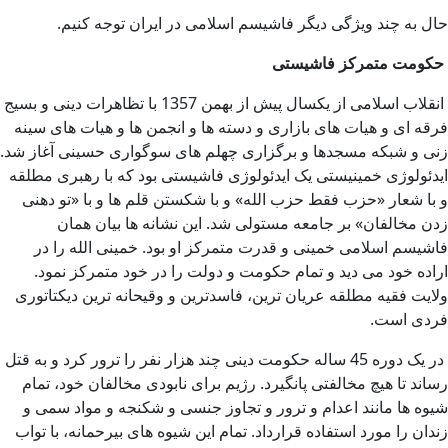
حال به چند ویژگی دیگر فاشیسم اسلامی در ایران توجه کنیم.
حکومت متمرکز فاشیستی
انقلاب اسلامی از یکسال پیش از بهمن 1357 با تظاهرات دینی و بسیج
فرقه ای و هیات های بازاری و دسته ها و انجمن ها و هیات های سینه
زنی و شبکه مسجدها و برگزاری چهلم های سوگواری حسینی آغاز شد.
ایدئولوژی خمینیستی یک ایدئولوژی فاشیستی بود که با رهبری مطلقه
و با شعار «حزب فقط حزب الله» و با شکستن قلم ها و با «تو دهنی
زدن مخالفان» بر جامعه مستولی شد. این نشانه ها بیان همان
فاشیسم اسلامی خمینی و قدرت متمرکز او بود. خمینی الله را در
اراده خود می دید و تمام حکومت و دولت را در خود متمرکز نمود.
ولایت فقیه مطلقه عریان ترین، فاسدترین و وقیحانه ترین دیکتاتوری
فردی است.
در یک دوره 45 ساله حکومت دینی چند هزار نفر را ترور کرد و به قتل
رساند تا هیچ مخالفتی پانگیرد. رژیم برای نابودی مخالفان خود، تمام
شیوه ها مانند اعدام و ترور و تجاوز جنسی و شکنجه و مواد سمی و
زندان را مورد استفاده قرارداد. تمام این شیوه های بیرحمانه، با تواب