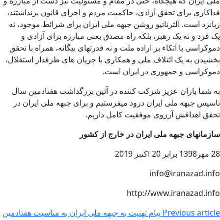
ملی ایران که هیچگاه، حتی در مقام و مسئولیت نیز دست از مبارزه و
فداکاری برای تحقق آزادی، حاکمیت مردم و اجرای قانون برنداشتند،
زبانزد است. آلترناتیو روشن جبهه ملی ایران برای شرائط موجود، نه
یک فرد و نه یک رهبر، بلکه راه مصدق یعنی مبارزه برای آزادی و
دموکراسی با اتکاء بر اراده ملت و نه قدرتهای بیگانه، همراه با تحقق
بخشیدن به یک ائتلاف ملی و همکاری با جریان های طرفدار استقلال،
دموکراسی و جمهوری در ایران است.
به شما یاران عزیز شرکت کننده در آئین بزرگداشت هفتادمین سال
تاسیس جبهه ملی ایران درود میفرستیم و برای جبهه ملی ایران در
تحقق اهدافش آرزوی موفقیت کامل داریم.
سازمانهای جبهه ملی ایران در خارج از کشور
28 مهر1398 برابر 20 اکتبر 2019
info@iranazad.info
http://www.iranazad.info
Previous article
پیام تهنیت به جبهه ملی ایران به مناسبت هفتادمین