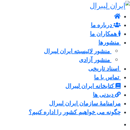
درباره ما
همکاران ما
منشورها
منشور لائیسیته ایران لیبرال
منشور آزادی
اسناد تاریخی
تماس با ما
کتابخانه ایران لیبرال
دیدنی ها
مرامنامۀ سازمان ایران لیبرال
چگونه می خواهیم کشور را اداره کنیم؟