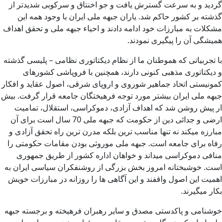
گردید و به سرعت گسترش یافت و جو اخنتاق و سرکوبی شدیدتر از
گذشته بر کشور حاکم شد. یاران جبهه ملی ایران با وجود همه این
مشکلات به مبارزات خود ادامه دادند و احیاء جبهه ملی و تحقق اهداف
همیشگی آن را پیگیری نمودند.
با تجربیاتی که هموطنان ما از نظام دیکتاتوری نظامی – پلیسی گذشته
و دیکتاتوری مذهبی کنونی دارند، همچنین با فروپاشی کشورهای
کمونیستی اتحاد جماهیر شوروی و اروپای شرقی، اصول عقاید و افکار
جبهه ملی ایران بیشتر مورد توجه فرهیختگان جامعه قرار گرفت. بیش
ار پیش روشن شد که اهداف آزادی، دموکراسی، استقلال، تمامیت
ارضی و جدائی دین از حکومت که جبهه ملی 70 سال است برای آن
مبارزه میکند نه تنها مناسب ترین بلکه مدرن ترین راه تحقق آزادی و
رفاه برای جامعه است. جبهه ملی موروثی بودن مقامات حکومتی را
منافی دموکراسی میداند و خواهان اداره کشور از طریق جمهوری
است. خوشبختانه امروز بخش بزرگی از روشنفکران سیاسی ایران به
اهمیت این اصول واقفند و این آگاهی ها را روزانه در مبارزات خویش
بکار میگیرند.
خوشنامی و پاکدستی مصدق و سایر رهبران فرهیخته و برجسته جبهه