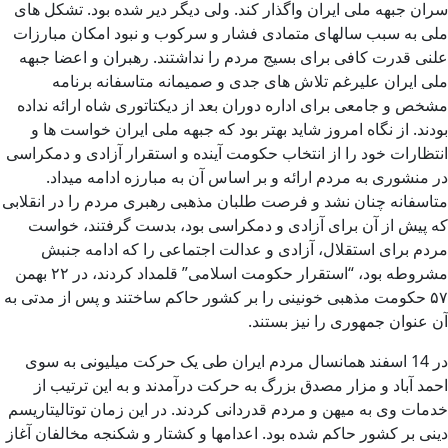
سران جبهه ملی ایران واگذار کند. ولی دیگر دیر شده بود. تشکل های
ملی به سبب سالهای متمادی فشار و سرکوب و نبود امکان مبارزات
علنی قدرت کافی برای بسیج مردم را نداشتند. رهبران و اعضا جبهه
ملی ایران علیرغم تلاش های جدی و صمیمانه متاسفانه برنامه
مشخص و جامعی برای اداره دوران بعد از دیکتاتوری شاه ارائه نداده
بودند. از نگاه امروز شاید بهتر بود که جبهه ملی ایران خواست ها و
انتظارات خود را از انتخاب حکومت آینده و استقرار آزادی و دمکراسی
در منشوری به مردم ارائه و بر اساس آن به مبارزه ادامه میداد.
متاسفانه چنان نشد و فرصت طلبان مذهبی رهبری مردم را در انقلابی
که پیش از آن برای آزادی و دمکراسی بود، بدست گرفتند، خواست
مردم برای استقلال، آزادی و عدالت اجتماعی را که ادامه جنبش
مشروطه بود، “استقرار حکومت اسلامی” قلمداد کردند، در ۲۲ بهمن
۵۷ حکومت مذهبی خونینی را بر کشور حاکم ساختند و پس از مدتی به
آن عنوان جمهوری را نیز بستند.
در 14 اسفند همانسال مردم ایران طی یک حرکت میلیونی به سوی
احمد آباد و مزار مصدق بزرگ به حرکت درآمدند و به این ترتیب از
خدمات وی به میهن و مردم قدردانی کردند. در این زمان توتالیتاریسم
دینی بر کشور حاکم شده بود. اعدامها و کشتار و شکنجه مخالفان آغاز