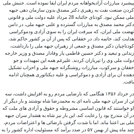
پیشبرد مبارزات آزادیخواهانه مردم ایران ایفا نموده است. جنبش ملی
کردن صنعت نفت به رهبری دکتر مصدق بدون سازمان دهی جبهه
ملی ممکن نبود. کودتای خائنانه 28 مرداد علیه دولت ملی و قانونی
دکتر محمد مصدق به مبارزات گسترده و علنی جبهه ملی، در دامن
نهضت ملی ایران، که میرفت ایران را به سوی آزادی ودموکراسی
هدایت کند، خاتمه داد. در خفقانی که پس از آن بر کشور حاکم شد،
کودتاچیان دکتر مصدق و جمعی از رهبران جبهه ملی را بازداشت،
زندانی و تبعید و دکتر حسین فاطمی یار وفادار مصدق و وزیر خارجه
دولت ملی وی را تیرباران کردند. علیرغم همه این تمهیدات و جو
خفقان و سرکوب، مبارزات روشنگرانه جبهه ملی و احزاب تشکیل
دهنده آن برای آزادی و دموکراسی و علیه دیکتاتوری همچنان ادامه
یافت.
در خرداد ۱۳۵۶ هنگامی که نارضایی مردم رو به افزایش داشت، سه
تن از سران جبهه ملی نامه ای به محمدرضا شاه نوشتند و بار دیگر از
او خواستند که قانون اساسی مشروطه و حقوق و آزادی های ملت که
در آن مندرج بود را رعایت کند. این بار نیز شاه به هشدار سران جبهه
ملی بی اعتنا ماند. اما با شدت گرفتن نارضائی ها و اعتراضات مردم،
چند ماه پیش از بهمن ۵۷ در صدد برآمد که مسئولیت اداره کشور را به