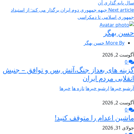
سال پایه گذاری آن
Next article
جبهه جمهوری دوم ایران برگذار می کند: ‫از استبداد
جمهوری اسلامی تا دمکراسی
حسن بهگر
More By حسن بهگر
آگوست 2, 2026
0
گزینه های بعداز جنگ،آتش بس و توافق – جنبش
انقلابی مردم ایران
آرشیو خبرها
ارشیو خبرها
تازه ها
خبرها
آگوست 2, 2026
0
ماشین اعدام را متوقف کنید!
جولای 31, 2026