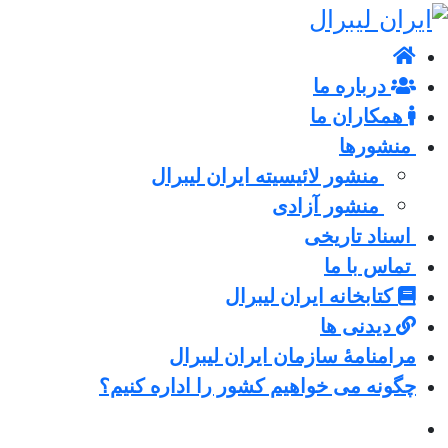
درباره ما
همکاران ما
منشورها
منشور لائیسیته ایران لیبرال
منشور آزادی
اسناد تاریخی
تماس با ما
کتابخانه ایران لیبرال
دیدنی ها
مرامنامۀ سازمان ایران لیبرال
چگونه می خواهیم کشور را اداره کنیم؟