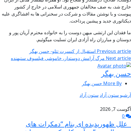
خارج شد، به صف مخالفان جمهوری اسلامی در خارج از کشور
پیوست و با نوشتن مقالات و شرکت در سخنرانی ها به افشاگری علیه
دیکتاتوری جدید و پیشین پرداخت.
ما فقدان این ارتشی میهن دوست را به خانواده محترم آریان پور و
دوستان و مبارزان راه آزادی ایران تسلیت میگوئیم.
Previous article
استقبال از کنسرت تتلو- حسن بهگر
Next article
مرگ آرامش دوستدار، خاموشی فیلسوف ستیهنده
حسن بهگر
More By حسن بهگر
آرشیو ستون آزاد
ستون آزاد
آگوست 7, 2026
0
علل ظهورپدیده ای بنام “دمکرات های