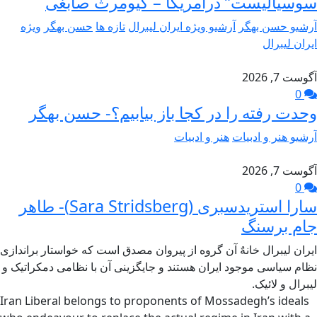
سوسیالیست” درآمریکا – کیومرث صابغی
آرشیو حسن بهگر
آرشیو ویژه ایران لیبرال
تازه ها
حسن بهگر
ویژه
ایران لیبرال
آگوست 7, 2026
0
وحدت رفته را در کجا باز بیابیم؟- حسن بهگر
آرشیو هنر و ادبیات
هنر و ادبیات
آگوست 7, 2026
0
سارا استریدسبری (Sara Stridsberg)- طاهر
جام برسنگ
ایران لیبرال خانهٌ آن گروه از پیروان مصدق است که خواستار براندازی
نظام سیاسی موجود ایران هستند و جایگزینی آن با نظامی دمکراتیک و
لیبرال و لائیک.
Iran Liberal belongs to proponents of Mossadegh’s ideals