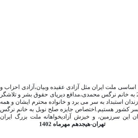
 اساسی ملت ایران مثل آزادی عقیده وبیان،آزادی احزاب و
اجتماعات و آزادی انتخابات توسط نظام جمهوری اسلامی به شدت پایمال می شود،اعطای جایزه صلح نوبل سال 2023 به خانم نرگس محمدی،مدافع دیرپای حقوق بشر و تلاشگر
دان استبداد به سر می برد و خانواده محترم ایشان و همه
اسر کشور هستیم.اختصاص جایزه صلح نوبل به خانم نرگس
ن این سرزمین، و خیزش آزادیخواهانه ملت بزرگ ایران
تهران-هیجدهم مهرماه 1402