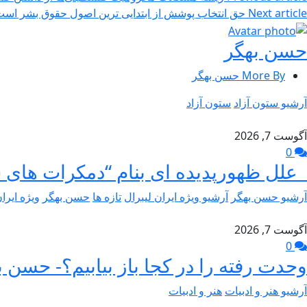
Next article
حق انتخاب پوشش از ابتدایی ترین اصول حقوق بشر اس
حسن بهگر
More By حسن بهگر
آرشیو ستون آزاد
ستون آزاد
آگوست 7, 2026
0
علل ظهورپدیده ای بنام “دمکرات های 
آرشیو حسن بهگر
آرشیو ویژه ایران لیبرال
تازه ها
حسن بهگر
ویژه ایرا
آگوست 7, 2026
0
وحدت رفته را در کجا باز بیابیم؟- حسن ب
آرشیو هنر و ادبیات
هنر و ادبیات