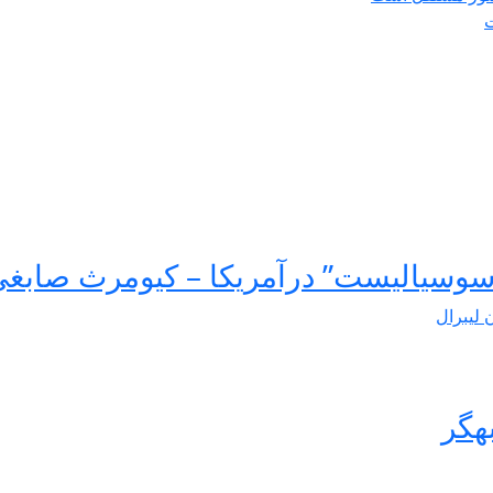
ت
سوسیالیست” درآمریکا – کیومرث صابغ
ن لیبرال
هگر