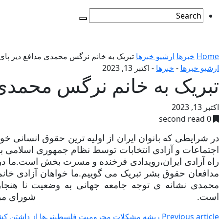
Home
خبرها
ارشیو خبرها
تبریک به خانم نرگس محمدی مدافع دیر پا
ارشیو خبرها
-
خبرها
-
اکتبر 13, 2023
تبریک به خانم نرگس محمدی
اکتبر 13, 2023
0 second read
در شرایطی که بانوان ایران از اولیه ترین حقوق انسانی خ
راه آزادی ایران،رویدادی فرخنده و مسرت بخش است.ما دریا
مدافعان حقوق بشر تبریک می گوییم.ما خواهان آزادی خا
محمدی نشانه ی توجه جامعه جهانی به وضعیت نا هنجار 
است.
شورای مرک
Previous article
ریشه مشکلات محرومیت فلسطینی‌ها از داشتن ک