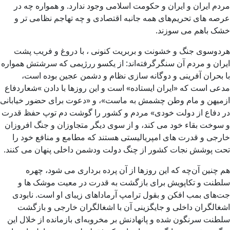
مردم ایران و ایران و حکومت اسلامی وجود ندارد. و همواره چه در
عرصه های تحریم‌های همه جانبه اقتصادی و چه تهاجم نظامی تر و
خشک باهم می سوزند.
هردوسوی جنگ و خشونت و بربریت کنونی ، با دروغ و فریب پشت
ایران و مردم ‌آن سنگرگرفته‌اند: از یکسو ررژیمی که سرشتش همواره
با بحران آفرینی و دوگانه سازی نظام و دشمن عجین بوده است،
مدعی است که «ایران ایستاده» است و این روزها با دادن »شعاردفاع
ازمیهن و مام وطن چشمش به ماست»، و «دعوت برای حضور خیابانی
در دفاع از دولت خودی» مردم و کشور را گوشت دم توپ حفظ قدرت
و سوخت بقاء خود می کند، و از سوی دیگر متجاوزان و جنگ افروزان
خارجی و قدرت های امپریالیستی هستند که مطامع و منافع خود را
تحت پوشش نجات کشور از چنگ دولت ودشمن داخلی پنهان می کنند.
هم چنین آن‌چه که این روزها از آن پرده برداری می شود، چهره
سلطنت و تکاپویش برای بازگشت به قدرت در معیت موشک ها و
جت‌های بمب افکن و بقول ترامپ آرماداهای زیبای او است. نابودی
اشغالگران داخلی و جایگزینی آن با اشغالگران خارجی و بازگشت
سلطنت سرنگون شده و پانهادنش بر مخروبه‌ای بازمانده از خلال این