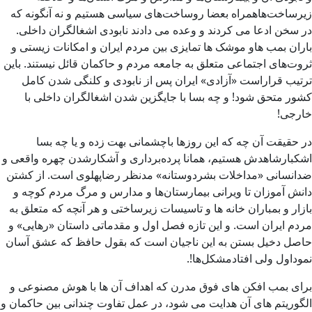
زیرساخت‌هاهمراه بعضا روساخت‌‌های سیاسی هستیم و نه آنگونه که
در سخن ادعا می کردند و وعده می دادند نابودی اشغالگران داخلی.
باران بمب هاو موشک ها تمایزی بین مردم ایران و امکانات زیستی و
ثروت‌های اجتماعی متعلق به جامعه مردم و حاکمان قائل نیستند. باین
ترتیب قراراست «آزادی» ایران پس از نابودی و کلنگی شدن کامل
کشور متحق شود! و چه بسا با جایگزین شدن اشغالگران داخلی با
خارجی!
در حقیقت آن چه که این روزها باچشمانی بهت زده و یا چه بسا
اشکبارشاهدش هستیم، همانا پرده‌برداری و آشکارشدن چهره واقعی و
ضدانسانی «مداخلات بشردوستانه» مدنظر رضاپهلوی است. از کشتن
دانش آموزان تا ویرانی بیمارستان‌ها و مدارس و مرگ مردم کوچه و
بازار و بمباران خانه ها و تاسیسات زیرساختی و هر آنچه که متعلق به
مردم ایران است. و این تازه فصل اول و مقدماتی داستان «رهایی» و
حاصل دخیل بستن به این ناجیان است که بقول حافظ که عشق آسان
نموداول ولی افتادمشکل‌ها!.
برای بمب افکن های فوق مدرن که اهداف آن ها با هوش مصنوعی و
الگوریتم‌ های آن هدایت می شود، در عمل تفاوت چندانی بین حاکمان و