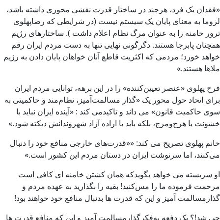
«فقدان یک فرد، هرچند در ساختار قدرت نقشی محوری داشته باشد،
لزوما به معنای پایان یک سیستم نیست (در شرایطی که رضاپهلوی
ترور خامنه را به عنوان مرگ نظام اعلام داشت ). ساختارهای رژیم
همچنان پابرجا هستند. دگرگونی نهایی تنها به دست مردم ایران رقم
خواهد خورد؛ مردمی که اکثریت قاطع آنان خواهان پایان دادن به رژیم
ملاها هستند.»
فرح پهلوی «عنصر تعیین‌کننده» را در این برهه، توانایی مردم ایران
برای اتحاد حول محور یک «گذار مسالمت‌آمیز، نظام‌مند و حاکمیتی به
سوی حاکمیت قانون» می داند و تاکیدمی کند : «آینده ایران نباید با
خشونت یا هرج‌ومرج، بلکه باید با اراده آزاد شهروندانش دیکته شود.»
خانم پهلوی تصریح می کند: ««قدرت‌های خارجی منافع خود را دنبال
می‌کنند، اما سرنوشت ایران در دستان مردم این کشور است.»
او سربسته می خواهد بگویدکه همان کشتن خامنه ای کافی است
مرحمت فرموده ما را مس‌کنید! بقیه را بگذارید به عهده مردم و
گذارمسالمت آمیز و این که قدرت ها بدنبال منافع خود خواهند بود!
چی شد!؟ یک دفعه به‌فکرگذارمسالمت آمیز و این که منافع قدرت ها