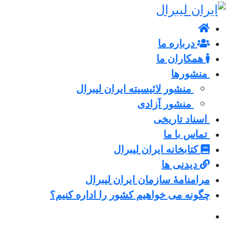
درباره ما
همکاران ما
منشورها
منشور لائیسیته ایران لیبرال
منشور آزادی
اسناد تاریخی
تماس با ما
کتابخانه ایران لیبرال
دیدنی ها
مرامنامۀ سازمان ایران لیبرال
چگونه می خواهیم کشور را اداره کنیم؟