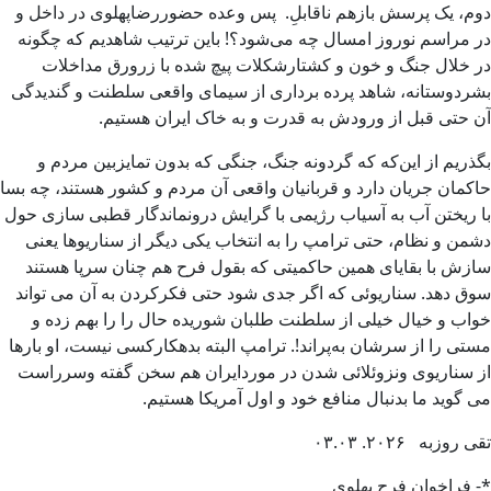
دوم، یک پرسش بازهم ناقابلِ. پس وعده حضوررضاپهلوی در داخل و
در مراسم نوروز امسال چه می‌شود؟! باین ترتیب شاهدیم که چگونه
در خلال جنگ و خون و کشتارشکلات پیچ شده با زرورق مداخلات
بشردوستانه، شاهد پرده برداری از سیمای واقعی سلطنت و گندیدگی
آن حتی قبل از ورودش به قدرت و به خاک ایران هستیم.
بگذریم از این‌که که گردونه جنگ، جنگی که بدون تمایزبین مردم و
حاکمان جریان دارد و قربانیان واقعی آن مردم و کشور هستند، چه بسا
با ریختن آب به آسیاب رژیمی با گرایش درونماندگار قطبی سازی حول
دشمن و نظام، حتی ترامپ را به انتخاب یکی دیگر از سناریوها یعنی
سازش با بقایای همین حاکمیتی که بقول فرح هم چنان سرپا هستند
سوق دهد. سناریوئی که اگر جدی شود حتی فکرکردن به آن می تواند
خواب و خیال خیلی از سلطنت طلبان شوریده حال را را بهم زده و
مستی را از سرشان به‌پراند!. ترامپ البته بدهکارکسی نیست، او بارها
از سناریوی ونزوئلائی شدن در موردایران هم سخن گفته وسرراست
می گوید ما بدنبال منافع خود و اول آمریکا هستیم.
تقی روزبه ۲۰۲۶. ۰۳.۰۳
*- فراخوان فرح پهلوی