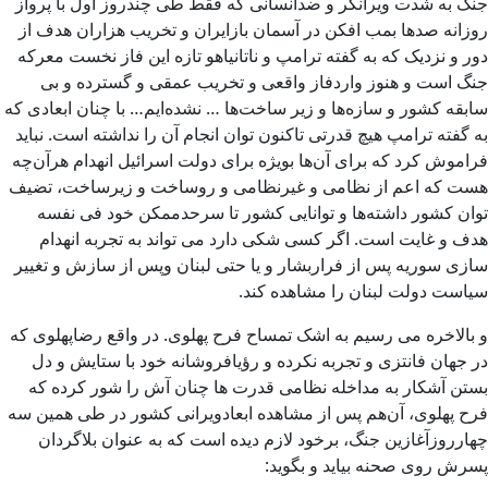
جنگ به شدت ویرانگر و ضدانسانی که فقط طی چندروز اول با پرواز
روزانه صدها بمب افکن در آسمان بازایران و تخریب هزاران هدف از
دور و نزدیک که به گفته ترامپ و ناتانیاهو تازه این فاز نخست معرکه
جنگ است و هنوز واردفاز واقعی و تخریب عمقی و گسترده و بی
سابقه کشور و سازه‌ها و زیر ساخت‌ها … نشده‌ایم… با چنان ابعادی که
به گفته ترامپ هیچ قدرتی تاکنون توان انجام آن را نداشته است. نباید
فراموش کرد که برای آن‌ها بویژه برای دولت اسرائیل انهدام هرآن‌چه
هست که اعم از نظامی و غیرنظامی و روساخت و زیرساخت، تضیف
توان کشور داشته‌ها و توانایی‌ کشور تا سرحدممکن خود فی نفسه
هدف و غایت است. اگر کسی شکی دارد می تواند به تجربه انهدام
سازی سوریه پس از فراربشار و یا حتی لبنان وپس از سازش و تغییر
سیاست دولت‌ لبنان را مشاهده کند.
و بالاخره می رسیم به اشک تمساح فرح پهلوی. در واقع رضاپهلوی که
در جهان فانتزی و تجربه نکرده و رؤیافروشانه خود با ستایش و دل
بستن آشکار به مداخله نظامی قدرت ها چنان آش را شور کرده که
فرح پهلوی، آن‌هم پس از مشاهده ابعادویرانی کشور در طی همین سه
چهارروزآغازین جنگ، برخود لازم دیده است که به عنوان بلاگردان
پسرش روی صحنه‌ بیاید و بگوید: