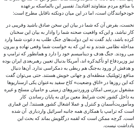
با منافع مردم متفاوتند افتادید!. تفسیر این بالماسکه برعهده
خودخوانندگان است، اما در این میان دونکته ناقابل مطرح است:
نخست، ‌بفرض آن که شما در بیان این سخن صادق باشید وفریبی در
کار نباشد، و این‌که واقعیت صحنه شما را وادار به بیان این سخنان
کرده باشد، باید گفت نه این دولت‌های جنگ طلب به دعوت شما وارد
مداخله نظامی شدند و نه این که به خواست شما وقعی نهاده و بیرون
می رودند. جنگ هدف و دینامیسم خود را دارد و همانطور که ترامپ و
نیز وزیردفاع او تأکیدکره اند، آمریکا بدنبال تعیین رهبربعدی ایران بوده
و هدفش از ورود به‌جنگ هم ربطی به دمکراسی ندارد. آن‌ها دنبال
منافع ژئوپلتیک منطقه‌ای و جهانی خویش هستند. حتی می‌توان گفت
که این روزها در «اتاق وضعیت» کاخ سفید به‌عنوان یکی ازسناریوها
مشغول بررسی امکان وروردنیروهای زمینی و حامیان مسلح و غیره
به داخل کشور تحت شرایط معین برای به پایان رساندن کار
ومأموریت‌آسمان و کنترل و عملا اشغال کشور هستند!. این قماری
است که ترامپ با همکاری همه جانبه اسرائیل واردبازی آن شده
است. گرچه ممکن است که لقمه درگلویش بماند که بحث این
یادداشت نیست.