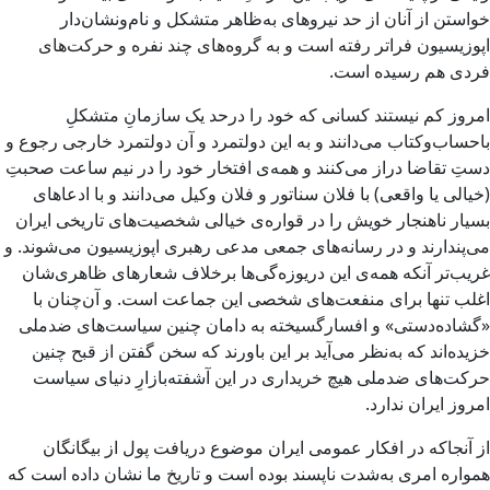
خواستن از آنان از حد نیروهای به‌ظاهر متشکل و نام‌ونشان‌دار
اپوزیسیون فراتر رفته است و به گروه‌های چند نفره و حرکت‌های
فردی هم رسیده است.
امروز کم نیستند کسانی که خود را درحد یک سازمانِ متشکلِ
باحساب‌وکتاب می‌دانند و به این دولتمرد و آن دولتمرد خارجی رجوع و
دستِ تقاضا دراز می‌کنند و همه‌ی افتخار خود را در نیم ساعت صحبتِ
(خیالی یا واقعی) با فلان سناتور و فلان وکیل می‌دانند و با ادعاهای
بسیار ناهنجار خویش را در قواره‌ی خیالی شخصیت‌های ‌تاریخی ایران
می‌پندارند و در رسانه‌های جمعی مدعی رهبری اپوزیسیون می‌شوند. و
غریب‌تر آنکه همه‌ی این دریوزه‌گی‌ها برخلاف شعارهای ظاهری‌شان
اغلب تنها برای منفعت‌های شخصی این جماعت است. و آن‌چنان با
«گشاده‌دستی» و افسارگسیخته به دامان چنین سیاست‌های ضدملی
خزیده‌اند که به‌نظر می‌آید بر این باورند که سخن گفتن از قبح چنین
حرکت‌های ضدملی هیچ خریداری در این آشفته‌بازارِ دنیای سیاست
امروز ایران ندارد.
از آنجاکه در افکار عمومی ایران موضوع دریافت پول از بیگانگان
همواره امری به‌شدت ناپسند بوده است و تاریخ ما نشان داده است که