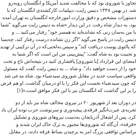
تجاوز با شوروی بود که با مخالفت شدید آمریکا و انگلستان روبه‌رو
شد. در بهمن ۱۳۳۸ دنیس رایت، دیپلمات کارکشته‌ی انگلستان که با
دستورات مشخص و دقیق وزارت امورخارجه انگلستان به تهران آمده
بود، به دیدار شاه رفت. در این دیدار «شاه به دنیس رایت می‌گوید “شما
با من به‌سان زنی که نشانده‌اید نه همسر خود” رفتار می‌کنید … و
دنیس رایت در پاسخ می‌گوید “اگر زنِ نشانده درست رفتار کند، چه‌بسا
که پالتوی پوست دریافت کند” و سپس به‌لحنی‌که در آن ترکیبی از تهدید
و تحبیت بود به شاه گفت: “پیش‌بینی من این است که اگر شما به
امضای این قرارداد [با شوروی] پافشاری کنید در نتیجه‌اش تاج و تخت
خود را از دست خواهید داد”. و شاه … به دنیس رایت گفت که مسئول
واقعی سیاست جدید در مقابل شوروی سیدضیاء بود. شاه مدعی شد
که چون سیدضیاء نخست این فکر را با او درمیان گذاشت. او هم فرض
را بر این گذاشت که انگلستان نیز با این فکر موافق است.»[۱]
در دوران بعد از شهریور ۲۰ در نیروی مخالف شاه نیز باید از دو
تجربه‌ی عبرت‌انگیز فرقه‌ی پیشه‌وری و سرنوشت حزب توده ایران یاد
کرد. پس از اشغال آذربایجان به‌دست نیروهای شوروی و تشکیل
«فرقه»، آن‌گاه که شوروی‌ها مجبور به ترک خاک ایران شدند و
براساس توافقی بزرگ امر به برچیدن بساط فرقه دادند، در مقابل