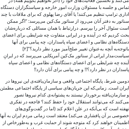
می‌کنند و نخستین فعالیت‌های خود را (اگر نخواهیم بگوییم همه) در
تماس و جلسه با مسئولان وزارت امور خارجه و سیاستگزاران دستگاه
اداری ترامپ تنظیم می‌کنند! یا آقای رضا پهلوی که برای ملاقات با چند
سناتور به دفتر آنان می‌رود از سناتور مک‌کین می‌پرسد: “اگر ممکن
است سئوال آخر را بپرسم. درارتباط با همان مسائلی که درباره‌شان
بحث کردیم که در آینده و در ایرانی متفاوت چه شرایطی برای اعضای
دستگاه‌های نظامی و اعضای سپاه پاسداران، چه پیامی برای آنها
باتوجه‌به آنچه به‌عنوان تغییر صلح‌آمیز مورد نظر دارید؟”[۲]
سیاست‌مدار ایرانی از سناتور مک‌کین آمریکایی می‌پرسد که در ایرانِ
آینده چه شرایطی برای اعضای دستگاه‌های نظامی و اعضای سپاه
پاسداران در نظر دارد؟!! و چه پیامی برای آنان دارد!!
دومین شرط، پایگاه اجتماعی واقعی و سازمان‌یافته‌ی این نیروها در
ایران است. زمانی‌که این جریان‌های سیاسی از پایگاه اجتماعی مطمئن
و سازمان‌یافته برخوردار نیستند به پشتوانه‌ی کدام نیروها تصور
می‌کنند که می‌توانند استقلال خود را حفظ کنند؟ فاجعه در تفکری
نهفته است که بی‌آنکه در علن اعلام کند (اما در گفت‌وگوی‌های
خصوصی بر آن پافشاری می‌کند) معتقد است زمانی مردم ایران به آنها
اطمینان خواهند کرد که متوجه شوند از حمایت غرب و به‌طورخاص از