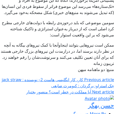
پشتیبانی آمریکا برخوردارند! آنگاه که این موضوع به افراد و
«تک‌ستاره‌ها» می‌رسد این موضوع فراتر از سقوط فردی این انسان‌ها
(که تبدیل می‌شوند به منبع‌های خبری) شکل مضحکه به‌خود می‌گیرد.
سومین موضوعی که باید درحوزه‌ی رابطه با دولت‌های خارجی مطرح
کرد اصلی است که از دیرباز به‌عنوان استراتژی و تاکتیک شناخته
می‌شود که بر این واقعیت استوار است‌:
ممکن است نیروهایی بتوانند اینجاوآنجا با کمک نیروهای بیگانه به آنچه
در نظر دارند برسند اما، در درازمدت این نیروهای بزرگ خارجی هستند
که برای آنان تعیین تکلیف می‌کنند و سرنوشت‌شان را رقم خواهند زد.
تریبون زمانه
منبع: دو ماهنامه میهن
Previous article
کار، کار انگلیسی هاست 2– نویسنده : jack straw
جک استراو- برگردان : کیومرث صابغی
Next article
آیا مملکت در خطر است؟ منصور بختیار
حسن بهگر
More By حسن بهگر