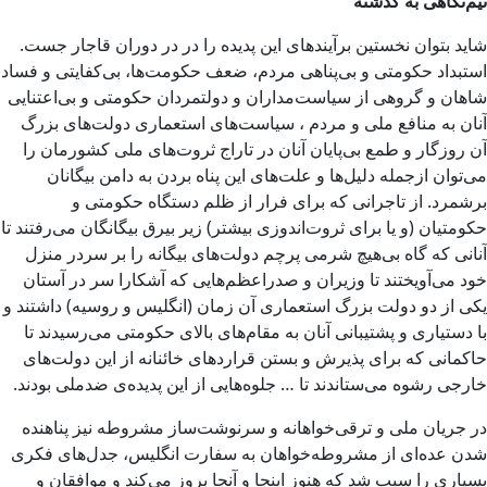
نیم‌نگاهی به گذشته
شاید بتوان نخستین برآیندهای این پدیده را در در دوران قاجار جست.
استبداد حکومتی و بی‌پناهی مردم، ضعف حکومت‌ها، بی‌کفایتی و فساد
شاهان و گروهی از سیاست‌مداران و دولتمردان حکومتی و بی‌اعتنایی
آنان به منافع ملی و مردم ، سیاست‌های استعماری دولت‌های ‌بزرگ
آن روزگار و طمع بی‌پایان آنان در تاراج ثروت‌های ملی کشورمان را
می‌توان ازجمله دلیل‌ها و علت‌های این پناه بردن به دامن بیگانان
برشمرد. از تاجرانی که برای فرار از ظلم دستگاه حکومتی و
حکومتیان (و یا برای ثروت‌اندوزی بیشتر) زیر بیرق بیگانگان می‌رفتند تا
آنانی که گاه بی‌هیچ شرمی پرچم دولت‌های بیگانه را بر سردر منزل
خود می‌آویختند تا وزیران و صدراعظم‌هایی که آشکارا سر در آستان
یکی از دو دولت بزرگ استعماری آن زمان (انگلیس و روسیه) داشتند و
با دستیاری و پشتیبانی آنان به مقام‌های بالای حکومتی می‌رسیدند تا
حاکمانی که برای پذیرش و بستن قراردهای خائنانه از این دولت‌های
خارجی رشوه می‌ستاندند تا … جلوه‌هایی از این پدیده‌ی ضدملی بودند.
در جریان ملی و ترقی‌خواهانه و سرنوشت‌ساز مشروطه نیز پناهنده
شدن عده‌ای از مشروطه‌خواهان به سفارت انگلیس، جدل‌های فکری
بسیاری را سبب شد که هنوز اینجا و آنجا بروز می‌کند و موافقان و