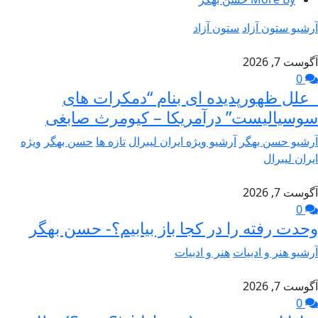
آرشیو ستون آزاد
ستون آزاد
آگوست 7, 2026
0
علل ظهورپدیده ای بنام “دمکرات های
سوسیالیست” درآمریکا – کیومرث صابغی
آرشیو حسن بهگر
آرشیو ویژه ایران لیبرال
تازه ها
حسن بهگر
ویژه
ایران لیبرال
آگوست 7, 2026
0
وحدت رفته را در کجا باز بیابیم؟- حسن بهگر
آرشیو هنر و ادبیات
هنر و ادبیات
آگوست 7, 2026
0