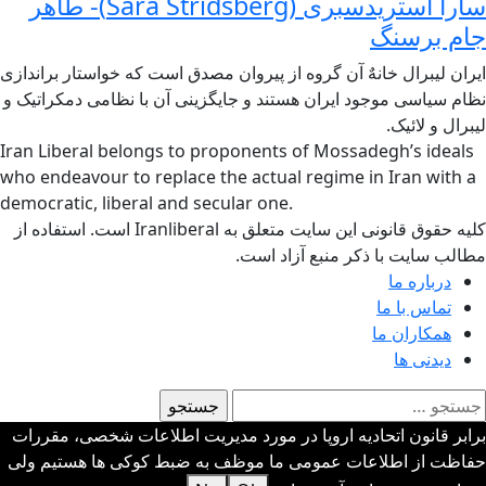
سارا استریدسبری (Sara Stridsberg)- طاهر
جام برسنگ
ایران لیبرال خانهٌ آن گروه از پیروان مصدق است که خواستار براندازی
نظام سیاسی موجود ایران هستند و جایگزینی آن با نظامی دمکراتیک و
لیبرال و لائیک.
Iran Liberal belongs to proponents of Mossadegh’s ideals
who endeavour to replace the actual regime in Iran with a
democratic, liberal and secular one.
کلیه حقوق قانونی این سایت متعلق به Iranliberal است. استفاده از
مطالب سایت با ذکر منبع آزاد است.
درباره ما
تماس با ما
همکاران ما
دیدنی ها
ستجو
رای:
برابر قانون اتحادیه اروپا در مورد مدیریت اطلاعات شخصی، مقررات
حفاظت از اطلاعات عمومی ما موظف به ضبط کوکی ها هستیم ولی