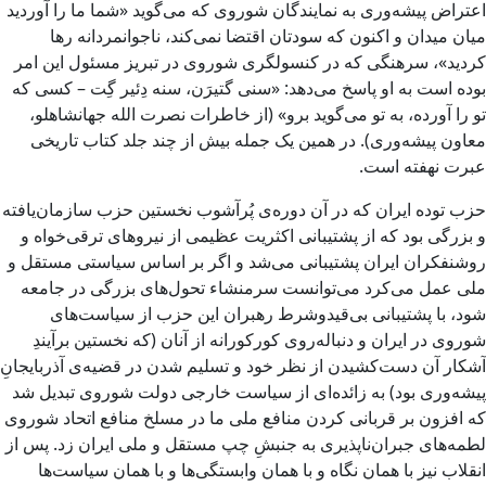
اعتراض پیشه‌وری به نمایندگان شوروی که می‌گوید «شما ما را آوردید
میان میدان و اکنون که سودتان اقتضا نمی‌کند، ناجوانمردانه رها
کردید»، سرهنگی که در کنسولگری شوروی در تبریز مسئول این امر
بوده است به او پاسخ می‌دهد: «سنی گتیرَن، سنه دِئیر گِت – کسی که
تو را آورده، به تو می‌گوید برو» (از خاطرات نصرت الله جهانشاهلو،
معاون پیشه‌وری). در همین یک جمله بیش از چند جلد کتاب تاریخی
عبرت نهفته است.
حزب توده ایران که در آن دوره‌ی پُرآشوب نخستین حزب سازمان‌یافته
و بزرگی بود که از پشتیبانی اکثریت عظیمی از نیروهای ترقی‌خواه و
روشنفکران ایران پشتیبانی می‌شد و اگر بر اساس سیاستی مستقل و
ملی عمل می‌کرد می‌توانست سرمنشاء تحول‌های بزرگی در جامعه
شود، با پشتیبانی بی‌قیدوشرط رهبران این حزب از سیاست‌های
شوروی در ایران و دنباله‌روی کورکورانه از آنان (که نخستین برآیندِ
آشکار آن دست‌کشیدن از نظر خود و تسلیم شدن در قضیه‌ی آذربایجانِ
پیشه‌وری بود) به زائده‌ای از سیاست خارجی دولت شوروی تبدیل شد
که افزون بر قربانی کردن منافع ملی ما در مسلخ منافع اتحاد شوروی
لطمه‌های جبران‌ناپذیری به جنبشِ چپ مستقل و ملی ایران زد. پس از
انقلاب نیز با همان نگاه و با همان وابستگی‌ها و با همان سیاست‌ها