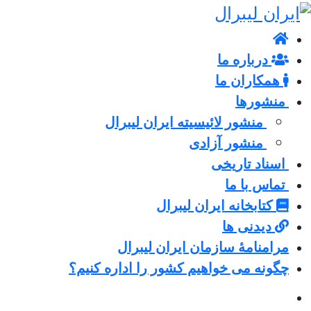
درباره ما
همکاران ما
منشورها
منشور لائیسیته ایران لیبرال
منشور آزادی
اسناد تاریخی
تماس با ما
کتابخانه ایران لیبرال
دیدنی ها
مرامنامۀ سازمان ایران لیبرال
چگونه می خواهیم کشور را اداره کنیم؟