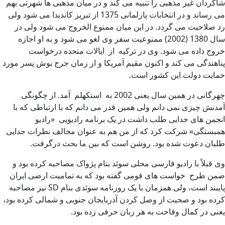
شاگردان غیر مذهبی را تنبیه می کند و در میان مذهبی ها شهرتی بهم
می رساند و در انتخابات پارلمانی 1375 از تبریز کاندیدا می شود ولی
رد صلاحیت می گردد. در این میان ممنوع الخروج می شود ولی در
سال 1380 (2002) ممنوعیت سفر وی لغو می شود و به او اجازه
خروج داده می شود. وی در ترکیه از ایالات متحده درخواست
پناهندگی می کند و اکنون مقیم آمریکا و از زمان جرج بوش پسر مورد
حمایت دولت این کشور است.
چهرگانی در همین سال یعنی 2002 به استکهلم آمد. از چگونگی
آمدنش چیزی نمی دانم ولی همین قدر می دانم که با ارتباطی که با
انجمن های جدایی طلب داشت در یک برنامه رادیویی «رادیو
همبستگی» شرکت کرد که از من هم به عنوان مخالف نظرات جدایی
طلبان دعوت شده بود. روشن است که بین ما بحث درگرفت.
وی قبلاً با رادیو فارسی محلی سوئد بنام پژواک مصاحبه کرده بود و
ضمن طرح خواست های قومی گفته بود که به تمامیت ارضی ایران
پایبند است، ولی همزمان با یک روزنامه سوئدی بنام SD نیز مصاحبه
کرده بود و صحبت از وصل کردن آذربایجان جنوبی و شمالی کرده بود،
یعنی در کمال وقاحت به هر زبان حرفی زده بود.