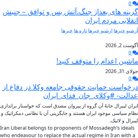
0
گزینه های بعداز جنگ،آتش بس و توافق – جنبش
انقلابی مردم ایران
آرشیو خبرها
ارشیو خبرها
تازه ها
خبرها
آگوست 2, 2026
0
ماشین اعدام را متوقف کنید!
جولای 31, 2026
0
درخواست حمایت حقوقی جامعه وکلا در دفاع از
عدالت- #وکلای_جان_فدای_ایران
ایران لیبرال خانهٌ آن گروه از پیروان مصدق است که خواستار براندازی
نظام سیاسی موجود ایران هستند و جایگزینی آن با نظامی دمکراتیک و
لیبرال و لائیک.
Iran Liberal belongs to proponents of Mossadegh’s ideals
who endeavour to replace the actual regime in Iran with a