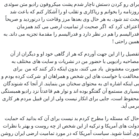
برای رو کردن دستش ناچار شدم پشت میکروفون رادیو متن سوئدی
روزنامه را بخوانم و ریاکاری و تقلب او را آشکار کنم که باعث شد
بحث تند شود. به هر حال وی بعدها مرز وقاحت را درنوردید و صریحاً
اعتراف کرد که اگر صحبت از تمامیت ارضی می کند همزمان
فدرالیسم را هم در نظر دارد و فدرالیسم را مقدمۀ تجزیه می داند. به
همین راحتی !
تفصیل را از این جهت آوردم که هر از گاهی خود او و دیگران از آن
مصاحبه رادیویی با حضور من در نشریات و سایت های مختلف به
صورت مغشوش یاد می کنند، بدون اینکه ذکر کنند که من برای
مخالفت با خواست های این شخص و همراهان او شرکت کرده بودم و
بی اینکه اشاره ای به محتوای سخنان من بنمایند. از آنجا که شنوندگان
بسیاری مستمع آن گفتگو بوده اند و نوار هم قاعدتاً نزد رادیو همبستگی
محفوظ است، جایی برای انکار نیست ولی از این قبیل مردم هر کاری
برمی آید.
حال که مسئله را مطرح کردم بد نیست برای آن که بدانید که حمایت
دولت های آمریکا و ترکیه از این شخص از چه روست و بهتر با نظرات
وی آشنا شوید. سیاست آمریکا که در مورد تمامیت ارضی ایران روشن