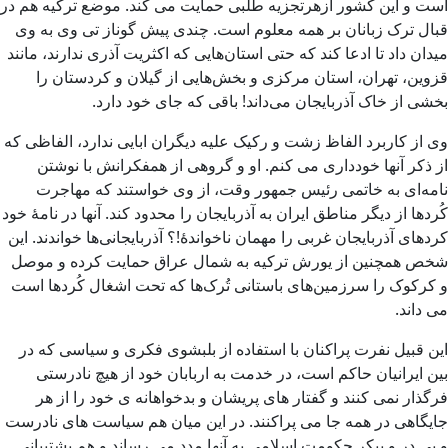
است و این کشور ازهرتجزیه طلبی حمایت می کند. موضع ترکیه هم در
قبال ترک زبانان بر همه معلوم است. چندی پیش گوناز تی وی به وی
میدان داد تا ادعا کند که حتی استان‌هایی که اکثریت آذری ندارند، مانند
قزوین، تهران، استان مرکزی و بخش‌هایی از گیلان و کردستان را
بخشی از خاک آذربایجان می‌داند! باقی که جای خود دارد.
وی از کاربرد الفاظ زشت و رکیک علیه دیگران ابایی ندارد، الفاظی که
از ذکر آنها خودداری می کنم. او و گروهی از همفکرانش با نوشتن
نامه‌ای به خاتمی رئیس جمهور وقت، از وی خواستند که مهاجرت
کُردها از دیگر مناطق ایران به آذربایجان را محدود کند. آنها در نامۀ خود
کردهای آذربایجان غربی را مهمان ناخواندۀ!؟ آذربایجانی‌ها خواندند. این
شخص همچنین از یورش ترکیه به شمال عراق حمایت کرده و موصل
و کرکوک را سرزمین‌های باستانی تُرک‌ها که تحت اشغال کُردها است
می داند
.
این قبیل نفرت پراکنان با استفاده از بلبشوی فکری و سیاسی که در
بین ایرانیان حاکم است، در خدمت به اربابان خود از هیچ نادرستی
فرگذار نمی کنند و گفتار های پریشان و بدخواهانه ی خود را از هر
جایگاهی در همه جا می پراکنند. در این میان هم سیاست های نادرست
و بی در و پیکر حکومت اسلامی به آنها مدد می رساند و هم پشتیبانی