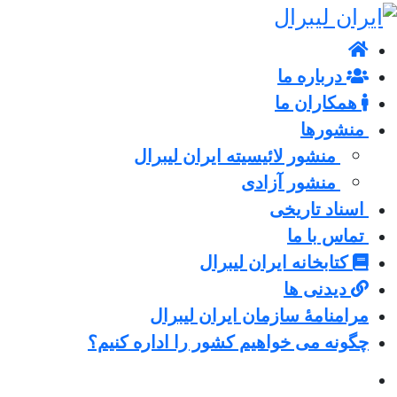
درباره ما
همکاران ما
منشورها
منشور لائیسیته ایران لیبرال
منشور آزادی
اسناد تاریخی
تماس با ما
کتابخانه ایران لیبرال
دیدنی ها
مرامنامۀ سازمان ایران لیبرال
چگونه می خواهیم کشور را اداره کنیم؟