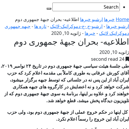
Home
خبرها
ارشیو خبرها
اطلاعیه- بحران جبهۀ جمهوری دوم
ارشیو خبرها
-
ارشیو-ج -ج-دموکراتیک-لائیک
-
تازه ها
-
جبهه جمهوری
دموکراتیک لائیک
-
خبرها
-
ژانویه 10, 2020
اطلاعیه- بحران جبهۀ جمهوری دوم
ژانویه 10, 2020
24 second read
طی جلسۀ هیئت سیاسی جبهۀ جمهوری دوم در تاریخ ۲۴ نوامبر ۲۰۱۹،
آقای کورش عرفانی به طوری کاملاً بی مقدمه اعلام کرد که حزب
ایران آباد از این پس نه در جلساتی که توسط جبهه برگزار میشود،
شرکت خواهد کرد و نه اعضایش در کارگروه های جبهه همکاری
خواهند کرد و علاوه بر اینها، برنامۀ به سوی جبهۀ جمهوری دوم که از
تلویزیون دیدگاه پخش میشد، قطع خواهد شد.
کل اینها در حکم خروج عملی از جبهۀ جمهوری دوم بود، ولی حزب
ایران آباد این خروج را رسماً اعلام نکرد.