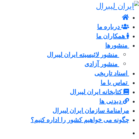
درباره ما
همکاران ما
منشورها
منشور لائیسیته ایران لیبرال
منشور آزادی
اسناد تاریخی
تماس با ما
کتابخانه ایران لیبرال
دیدنی ها
مرامنامۀ سازمان ایران لیبرال
چگونه می خواهیم کشور را اداره کنیم؟