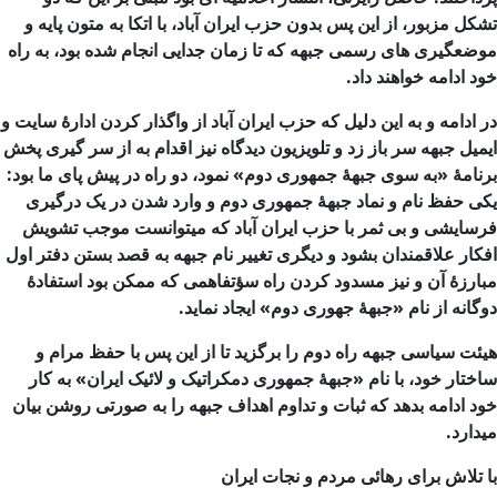
تشکل مزبور، از این پس بدون حزب ایران آباد، با اتکا به متون پایه و
موضعگیری های رسمی جبهه که تا زمان جدایی انجام شده بود، به راه
خود ادامه خواهند داد.
در ادامه و به این دلیل که حزب ایران آباد از واگذار کردن ادارۀ سایت و
ایمیل جبهه سر باز زد و تلویزیون دیدگاه نیز اقدام به از سر گیری پخش
برنامۀ «به سوی جبهۀ جمهوری دوم» نمود، دو راه در پیش پای ما بود:
یکی حفظ نام و نماد جبهۀ جمهوری دوم و وارد شدن در یک درگیری
فرسایشی و بی ثمر با حزب ایران آباد که میتوانست موجب تشویش
افکار علاقمندان بشود و دیگری تغییر نام جبهه به قصد بستن دفتر اول
مبارزۀ آن و نیز مسدود کردن راه سؤتفاهمی که ممکن بود استفادۀ
دوگانه از نام «جبهۀ جهوری دوم» ایجاد نماید.
هیئت سیاسی جبهه راه دوم را برگزید تا از این پس با حفظ مرام و
ساختار خود، با نام «
جبهۀ
جمهوری دمکراتیک و لائیک ایران
» به کار
خود ادامه بدهد که ثبات و تداوم اهداف جبهه را به صورتی روشن بیان
میدارد.
با تلاش برای رهائی مردم و نجات ایران