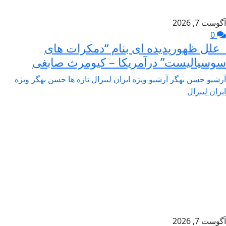
آگوست 7, 2026
0
علل ظهورپدیده ای بنام “دمکرات های
سوسیالیست” درآمریکا – کیومرث صابغی
آرشیو حسن بهگر
آرشیو ویژه ایران لیبرال
تازه ها
حسن بهگر
ویژه
ایران لیبرال
آگوست 7, 2026