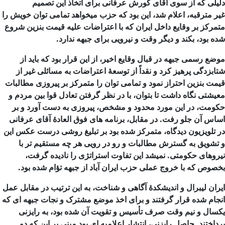
دلیلی که از سوی آقای کورش عرفانی برای اتخاذ این تصمیم
غیر مترقبه، اعلام شد، این بود که حزب میخواهد تمامی توان خویش را
متمرکز بر وقایع داخل ایران که با اعتراضات علیه قیمت بنزین شروع
شده بود، بکند و دیگر وقت و نیرویی برای جبهه ندارد.
موضع رسمی جبهه در قبال وقایع اخیر، از این قرار بود که باید از
شتابزدگی پرهیز کرد و نقداً از توسعۀ اعتراضات به مسائلی غیر از
قیمت بنزین احتراز نمود و تمامی توان را متمرکز بر پیروزی مطالبات
معیشتی نگاه داشت تا بتوان، با در نظر گرفتن تعادل قوا بین مردم و
حکومت، در این مورد محدود و مشخص، پیروزی به دست آورد و بر
اساس آن جلو رفت. در مقابل، برنامه های فوق العادۀ آقای عرفانی
در تلویزیون دیدگاه، متمرکز شده بود بر تبلیغ روشی درست عکس این
و تشویق به گسترش مطالبات و رو در رویی هر چه مستقیم تر با
نیروهای حکومتی. نمیشد این تفاوت استراتژی را نادیده گرفت،
بخصوص که با خروج عملی حزب ایران آباد از جبهه تؤام شده بود.
ایران لیبرال و اندیشکدۀ آگاهی و شناخت، به این ترتیب در مقابل عمل
انجام شده قرار گرفتند و برای اخذ موضع مشترک و نجات جبهه ای که
یکسال و نیم وقت صرف تأسیس و تقویت آن شده بود، به رایزنی
پرداختند. حاصل رایزنی، انتشار اعلامیه ای بود مبنی بر این که دو