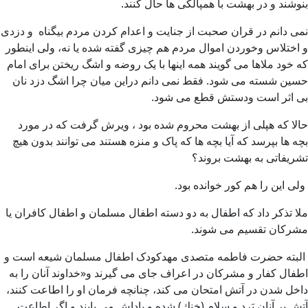
بنوشند و در بهشت با همپالکی ها حال کنند.
نمی دانم در قران صحبت از جنایت و اعدام کردن مردم بیگناه و دزدی
و اختلاس وخوردن اموال مردم هم چیزی گفته شده یا نه، ولی اینطور
که خود ملاها می گویند همه اینها با یک روضه و اشگ ریختن برای امام
حسین شسته می شود. فقط نمی دانم دراین میان چرا اشگ دزد نان
بی اثر است ودستش قطع می شود.
حالا که هپلی از بهشت محروم شده بود ، ویرش گرفت که در مورد
بچه ها بپرسد که آیا بچه ها که پاک و منزه هستند می توانند بدون هیچ
تشریفاتی به بهشت بروند؟
ولی این را هم کور خوانده بود.
ملا تذکر داد که اطفال به دو دسته اطفال مسلمان و اطفال كافران يا
مشركان تقسيم مى شوند.
البته حضرت فاطمه متصدی مهدکودک اطفال مسلمان شیعه است و
اطفال کفار و مشرکان در اعراف جای می گیرند و«خداوند آنان را به
داخل شدن در آتش امتحان مى كند، چنانچه فرمان او را اطاعت كنند،
آتش بر آنان بَرد و سلام (خنك) شده و پاداش مى يابند و اگر اطاعت