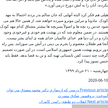
نكردند، آنان را به آتش دوزخ درمى آورد.»
هپلی هم فکر کرد البته آنهایی که جان سالم بدر بردند احتمالا به مهد
کودک مادونا و مرلین مونرو سپرده خواهند شد. از همین حالا هم ​می
شود حدس زد بچه ها و اصولاً پسربچه ها بیشتر مشتاق کدام مهد کودک
هستند. در ضمن معلوم شد که در بهشت هم خودی و غیرخودی وجود
دارد و در آن دنیا هم خدای عالمیان خدای همه ی ابنای بشر نیست.
آنجا هم طفلان معصوم را بجرم بی دینی در آتش می سوزانند. پس راه
دور نرویم بهشت همین جمهوری اسلامی است. در این صورت تصمیم
گرفت چند دست کفن تابستانی تهیه کند و تن به قضا بدهد. فقط باید
جنس نسوز پیدا کرد.
چهارشنبه – ۲۱ خرداد ۱۳۹۹
2020-06-10
Previous article
درسي كه ازبيماري دكتر محمد مصدق مي توان
آموخت- پروفسور صادق مسرت
Next article
انقلاب دو طبقه- رامین کامران