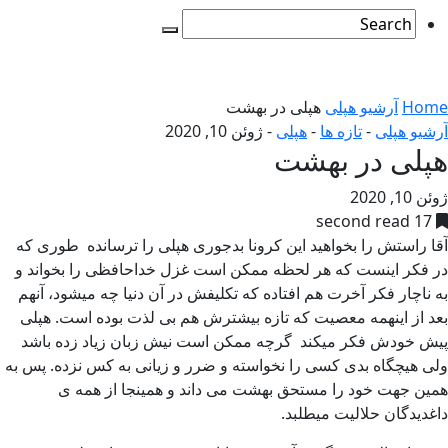
Home
آرشیو هپلی
هپلی در بهشت
آرشیو هپلی
-
تازه ها
-
هپلی
-
ژوئن 10, 2020
هپلی در بهشت
ژوئن 10, 2020
17 second read
آقا راستش را بخواهید این کرونا بدجوری هپلی را ترسانده طوری که
در فکر اینست که هر لحظه ممکن است غزل خداحافظی را بخواند و
به ناچار فکر آخرت هم افتاده که تکلیفش در آن دنیا چه میشود، آنهم
بعد از اینهمه معصیت که تازه بیشترش هم بی لذت بوده است. هپلی
پیش خودش فکر میکند گرچه ممکن است نیش زبان زیاد زده باشد
ولی هیچگاه بدی کسی را نخواسته و ضرر و زیانی به کس نزده. پس به
همین جهت خود را مستحق بهشت می داند و همینجا از همه ی
داغدیدگان حلالیت میطلبد.