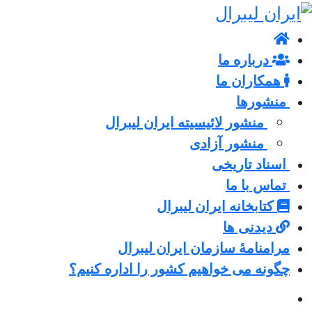
درباره ما
همکاران ما
منشورها
منشور لائیسیته ایران لیبرال
منشور آزادی
اسناد تاریخی
تماس با ما
کتابخانه ایران لیبرال
دیدنی ها
مرامنامۀ سازمان ایران لیبرال
چگونه می خواهیم کشور را اداره کنیم؟