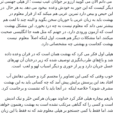
می دانم الان می گویید آرزو بر جوانان عیب نیست ؛ از هپلی جهنمی تر
دیگر کیست که این جور به خودش وعده بیخود می دهد. به هر حال در
این حیص و بیص دارد تمرین عربی هم میکند که از قرار معلوم در
بهشت باید به زبان عربی با حوریان سخن بگوید و البته چند تا لغت هم
بیشتر نمی داند که معلوم نیست به چه درد بخورد. این مشکل بهشت
است که آزمون ورودی دارد، در جهنم که مثل همه جا انگلیسی صحبت
میکنند. اما مشکلات دیگر هم هست. اول اینکه اصلاً معلوم نیست
بهشت کجاست و بهشتی چه مشخصاتی دارد.
هپلی اول فکر می کرد که بهشت همان است که در قران وعده داده
شد و باغ‌هاي طرب‌انگيزی توصیف شده كه زير درختان آن نهرهای
عسل جریان دارد و پر از حوری و دیگر اسباب لهو و لعب است.
خوب وقتی که کمی این تصاویر را مجسم کرد و حسابی دهانش آب
افتاد بعد این پرسش برایش پیش آمد که چه کسانی باید به این بهشت
مشرف شوند؟ خلاصه اینکه در آنجا باید با که نشست و برخاست کرد.
بازهم بیچاره هپلی فکر کرد خداوند مهربان هرکس خیّر و نیک اندیش
است و کسی را که گناهی مرتکب نشده است به بهشت رهنمون خواهد
شد. اما فقط با کمی جستجو بر هپلی معلوم شد که نه فقط با این زبان