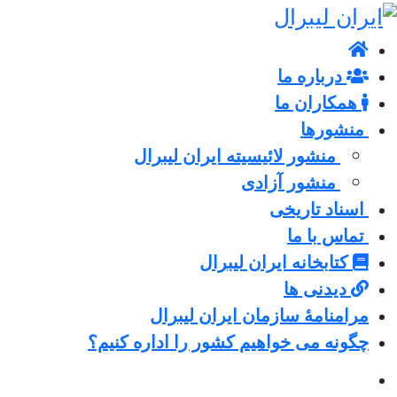
درباره ما
همکاران ما
منشورها
منشور لائیسیته ایران لیبرال
منشور آزادی
اسناد تاریخی
تماس با ما
کتابخانه ایران لیبرال
دیدنی ها
مرامنامۀ سازمان ایران لیبرال
چگونه می خواهیم کشور را اداره کنیم؟