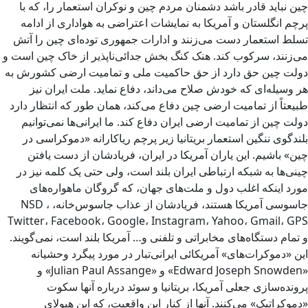
چین نباید قادر باشد دشمنان مردم چین و نوکران استعمار را، که با
پرچم انگلستان و آمریکا به نمایشات اعتراضی به هواداری از ادامه
تسلط استعمار دست می‌زنند و ادارات جمهوری توده‌ای چین را آتش
می‌زنند، سرکوب کند. هنک کنگ بخش جدائی‌ناپذیر از خاک چین است و
دولت چین حق دارد از حق حاکمیت ملی و تمامیت ارضی کشورش به
هر وسیله‌ای که خودش صلاح می‌داند، دفاع نماید. ملت ایران نیز
طبیعتاً از تمامیت ارضی چین دفاع می‌کند، همان طور که انتظار دارد
دولت چین از تمامیت ارضی ایران دفاع کند. ما ایرانی‌ها نمی‌توانیم
بلندگوی ننگین استعمار بریتانیا زیر پرچم ریاکارانه «دموکراسی در
چین» باشیم. این یاران آمریکا در ایران، فریادشان از دست یافتن
چینی‌ها به شبکه ارتباطی ایران بلند است، ولی حتی یک کلمه نیز در
مورد اینکه اغلب دول و ملت‌های جهان، که گروگان ماهواره‌های
جاسوسی آمریکا هستند، فریادشان از عذاب جاسوس‌خانه، NSD ،
Twitter، Facebook، Google، Instagram، Yahoo، Gmail، GPS
و تمام دستگاه‌های مخابراتی و تلفنی و… آمریکا بلند است، نمی‌گویند.
این «دموکرات‌های» آمریکائی ایرانی‌تبار در مورد پیگرد وحشیانه
«Edward Joseph Snowden» و «Julian Paul Assange» و
پرونده‌سازی جعلی آمریکا، بریتانیا و سوئد درباره آنها سکوت
«دموکراتیک» می‌کنند. آنها از کنار این واقعیت، که این هیولای