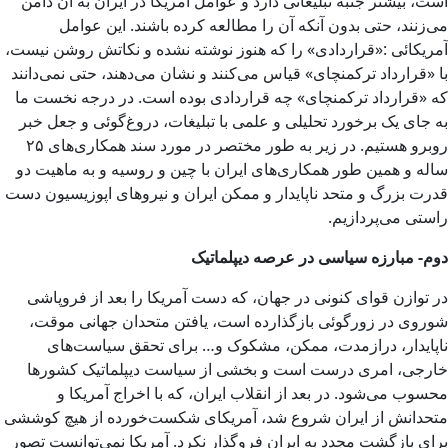
است، بیشتر جنبه تبلیغاتی دارد و عوامل آمریکا در ایران به آن دامن
می‌زنند، حتی بدون آنکه آن را مطالعه کرده باشند. این عوامل
آمریکائی :«قراردادی» را که هنوز نوشته نشده و نکاتش روشن نیست،
با «قرارداد ترکمنچای» قیاس می‌کنند و نشان می‌دهند، حتی نمی‌دانند
که «قرارداد ترکمنچای» چه قراردادی بوده است. در درجه نخست ما
به جای یک برخورد تحلیلی و علمی با تبلیغات، دروغ‌گوئی و جعل خبر
روبرو هستیم. در زیر به طور مختصر در مورد سند همکاری‌های ۲۵
ساله و همین طور همکاری‌های ایران با چین و روسیه و به ماهیت دو
قدرت بزرگ و متحد ناپایدار و ممکن ایران و نیروهای اپوزیسیون دست
راستی می‌پردازیم.
دوم- مبارزه سیاسی در عرصه دیپلماتیک
در توازن قوای کنونی در جهان، که دست آمریکا را بعد از فروپاشی
شوروی در زورگوئی بازگذارده است، یافتن متحدان جهانی موقت،
ناپایدار، درازمدت، ممکن، مشکوک و… برای تحقق سیاست‌های
خارجی، امری درست است و بخشی از سیاست دیپلماتیک کشورها
محسوب می‌شود. در بعد از انقلاب ایران، که با اخراج آمریکا و
متحدانش از ایران شروع شد، آمریکای شکست‌خورده از هیچ کوششی
برای بازگشت مجدد به ایران فروگذار نکرد. آمریکا نمی‌توانست تصور