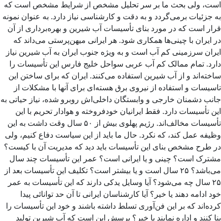
است، ولی بحث ما بر سر تحلیل مشخص از شرایط مشخص است که
به جزئیات برمی‌گردد و به دقت و کارشناسی نیاز دارد. به عنوان نمونه
قرار است که در مورد بنای تأسیسات آب شیرین و بهره‌برداری از آن
در ایران با چینی‌ها همکاری شود. هر ایرانی میهن‌پرستی می‌داند که
ایران سرزمینی کم آب است و به ویژه جنوب ایران به آب شیرین نیاز
دارد. تمام ممالک کم آب عربی سواحل خلیج فارس این تأسیسات را
ساخته‌اند و از آب شیرین استفاده می‌کنند. ایران که برای ساختن این
تاسیسات و استفاده از نیروی برق هسته‌ای برای آنها با مشکلات از
جانب دشمنان خارجی و وابستگان داخلی‌اش روبرو شده، نیاز حیاتی به
این تأسیسات دارد. فقط ایرانیان خودفروخته و هوادار تحریم با این
تأسیسات مخالف‌اند. رژیم پهلوی بیش از ۵۰ سال وقت داشت به این
وظیفه عمل کند، که نکرد. حال ما باید از این سیاست دفاع کنیم، ولی
در طرح مشخص بنای این تأسیسات باید دید که مدیریت آن با کیست؟
مشترک است؟ چینی و یا ایرانی است؟ عمر این تأسیسات چند سال
می‌باشد؟ ۲۵ سال است و یا بیشتر است؟ تکلیف این تأسیسات بعد از
۲۵ سال چه می‌شود؟ آیا وسایل یدکی دارند که این تأسیسات به عمر
خود ادامه دهند یا خیر؟ آیا کارشناسان ایرانی تا آن حد توانائی پیدا
کرده‌اند که بر این فن‌آوری تسلط داشته باشند و خود این تأسیسات را
بنا کنند و اداره نمایند یا خیر؟ پرسش این است که آب شیرین تولید