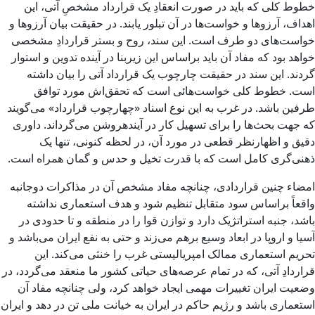
خطوط کلی که باید در صورت انعقادِ یک قرارداد مشخصِ آتی، این
اهداف، آرزوها و خواست‌ها در آن تبلور یابند. در حقیقت بیان آرزوها و
خواست‌های دو طرف است. این سند، روح و بستر قراردادِ مشخصی
خواهد بود که مفاد آن باید براساس این زیربنا در آینده تدوین و استوار
گردند. این سند در حقیقت چارچوب یک قرارداد آتی را بیان داشته
است. خطوط کلی خواست‌هائی است که تحقق‌اش مورد توافق
طرفین باشد. در غرب به این نوع اسناد «چهارچوب قرارداد» می‌گویند
که جهت بحث‌ها را برای تسهیل کار در آیندهروشن می‌گرداند. داوری
دقیق و اظهارنظر قطعی در مورد آن، در لحظه کنونی، تنها یک
ذهنی‌گری کامل است که با قدرت تخیل و حدس و گمان همراه است.
امضاء چنین قراردادی، چنانچه مفاد مشخص آن در مذاکرات دوجانبه
واقعاً براساس سود متقابل تنظیم شود و هدف استعماری نداشته
باشد، جنبه استراتژیک دارد و توازن قوا را در منطقه و تا حدودی در
آسیا و اروپا در ابعاد وسیع برهم می‌زند و حتی به نفع ایران می‌باشد و
تحریم استعماری ممالک امپریالیستی غرب را خنثی می‌کند. این
قراردادِ آتی، که در تمام عرصه‌های حیاتی کشور ما منعقد می‌گردد، در
وضعیت ایران تغییرات مهمی ایجاد خواهد کرد، ولی چنانچه مفاد آن
استعماری باشد و رژیم حاکم در ایران به خیانت ملی تن در دهد و ایران