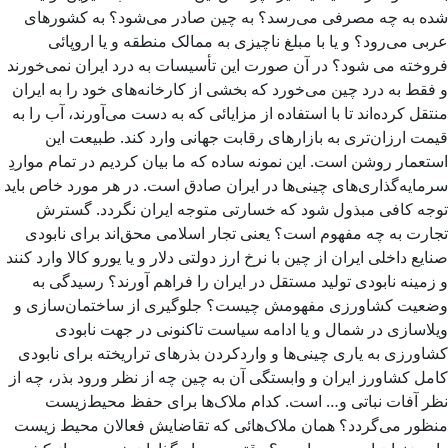
شده به چه مصرفی می‌رسد؟ به چین صادر می‌شود؟ به کشورهای
عربی می‌رود؟ و یا با مبلغ ناچیزی به ممالک منطقه و یا اروپائی
فروخته می شود؟ در آن صورت این تأسیسات به درد ایران نمی‌خورند
و فقط به درد چین می‌خورد که بخشی از کارخانه‌های خود را به ایران
منتقل کرده‌اند تا با استفاده از مزایائی که به دست می‌آورند، آب را به
قیمت ارزان‌تری به بازارهای رقابت جهانی وارد کند. طبیعت این
استعمار روشن است. این نمونه ساده که ما بیان کردیم در تمام مواردِ
سرمایه‌گذاری‌های چینی‌ها در ایران صادق است. در هر مورد خاص باید
توجه کافی مبذول شود که خسارتی متوجه ایران نگردد. گسترش
تجارت به چه مفهوم است؟ یعنی تجار اسلامی محق‌اند برای نابودی
صنایع داخلی ایران از چین با نرخ ارز دولتی دلار و یا یورو کالا وارد کنند
و زمینه نابودی تولید مستقل در ایران را فراهم آورند؟ رسیدگی به
وضعیت کشاورزی مفهومش چیست؟ جلوگیری از ساختمان‌سازی و
ویلاسازی در شمال و یا ادامه سیاست تاکنونی در جهت نابودی
کشاورزی به یاری چینی‌ها و واردکردن بذرهای تراریخته برای نابودی
کامل کشاورز ایران و وابستگی آن به چین چه از نظر ورود بذر، چه از
نظر آفات نباتی و… است. کدام ملاک‌ها برای حفظ محیط‌زیست
منظور می‌گردد؟ همان ملاک‌هائی که تقاضایش فعالان محیط زیست