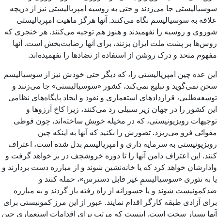
سوسیالیستی جا می‌زدند و حتی به روسیه امپریالیستی نیز از دریچه
علاقه به سوسیالیسم نگاه می‌کنند. آنها هرگز ماهیت امپریالیستی
شوروی و روسیه را نفهمیدند و هنوز هم توجیه می‌کنند. هر خنجری که
روس‌ها بر پشت ملت ایران بزنند، برای آنها رضایت‌بخش است. آنها
مفهوم متحد و درک روشن از استفاده از تضادها را نفهمیده‌اند.
این عده چین امپریالیستی را، که دیگر حتی خودش نیز از سوسیالیسم
سخن نمی‌گوید و تبلیغ نمی‌کند، کشور «سوسیالیستی» جا می‌زنند و
توسعه‌طلبی، قراردادهای استعماری و نفوذ و ایجاد پایگاه‌های نظامی
این کشور را در جهان زیر سبیلی رد می‌کنند، زیرا کاخ آرزوها و
توجیهات رویزیونیستی، که در مخیله خویش ساخته‌اند، چون قوطی
مقوائی فرو می‌ریزد. تصورش را بکنید که آنها به اینکه چین
رویزیونیستی به سرمایه داری و امپریالیسم بدل شده است، اعتراف
کنند. این اعتراف دامن آنها را تا دوره خروشچف در بر خواهد گرفت و
وادارشان خواهد کرد که یا خانه‌نشین شوند و از مبارزه دست بردارند و
یا به تئوری «سوسیالیسمِ غیر قابل دسترس»، حمله کنند و
ضدکمونیست شوند و یا جسورانه از راه رفته باز گردند و به مبارزه
برای آزادی طبقه کارگر اقدام نمایند. عبور از این مرز کمونیستی برای
آنها بسیار سخت است. اینست که مرتب برای اقدامات استعماری چین