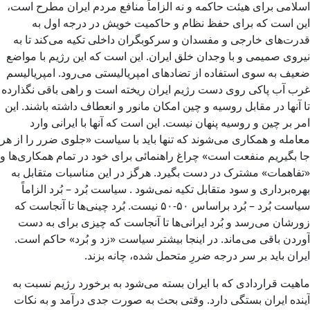
اسلامی برای هیئت حاکمه و نه الزاماً منافع مردم ایران مطرح است،
این است که برای حفظ نظام و حاکمیت خویش در درجه اول به
قدرت‌های خارجی و مفسدان و سرکوبگران داخلی تکیه می‌کند تا به
نیروی صمیمی و با وجدان خلق ایران. این است که این رژیم با مواضع
ضعیف به سوی استفاده از تضادهای امپریالیستی می‌رود. امپریالیسم
غرب آب پاکی روی دست رژیم ایران ریخته است و راهی باقی نگذارده
تا آنها در مقابل روسیه و چین امکان مانور و انعطاف داشته باشند. این
امر بر چین و روسیه پنهان نیست. این است که آنها با ایرانی وارد
معامله و همکاری می‌شوند که تنها باید با سیاست «جلوی ضرر را از هر
جا بگیریم منفعت است» چراغ راهنمائی برای خود در تمام همکاری‌ها و
«تفاهمات» مشترک در دست بگیرد. هرگز در این مناسبات متقابل به
بهره‌برداری و سود متقابل تکیه نمی‌شود . سیاست بُرد – بُرد الزاماً
سیاست بُرد – بُرد براساس ۵۰-۵۰ نیست. بُرد چینی‌ها تا آنجاست که
زورشان می‌رسد و بُرد ایرانی‌ها تا آنجاست که چیزی برای به دست
آوردن باقی می‌ماند. در اینجا بیشتر سیاست «زد و بُرد» حاکم است.
ایران باید بر سر درجه ضررِ متحمل شده، چانه بزند.
ماهیت قراردادی که با ایران بسته می‌شود به برخورد رژیم نسبت به
آینده ایران بستگی دارد. وقتی بحث به صورت جدی درآمد و به نکات