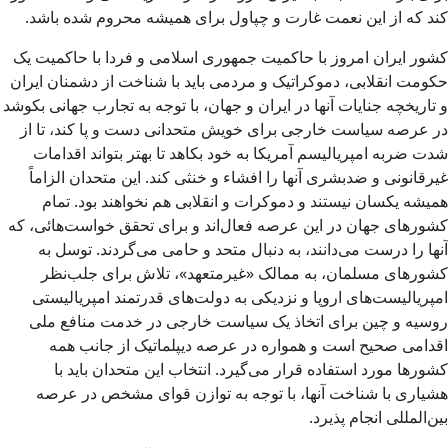
کند که از این نعمت غارت و چپاول برای همیشه محروم شده باشد.
کشور ایران امروز با حاکمیت جمهوری اسلامی و فردا با حاکمیت یک
حکومت انقلابی، دموکراتیک و مردمی باید با شناخت از دشمنان ایران
و تاریخچه جنایات آنها در ایران و جهان، با توجه به تجارب جهانی بکوشد
در عرصه سیاست خارجی برای خویش متحدانی دست و پا کند، تا از
شدت ضربه امپریالیسم آمریکا به خود بکاهد تا بهتر بتواند اقدامات
غیرقانونی و ضدبشری آنها را افشاء و خنثی کند. این متحدان الزاماً
همیشه یکسان نیستند و دموکرات و انقلابی هم نخواهند بود. تمام
کشورهای جهان در این عرصه فعال‌اند و برای تحقق خواست‌هائی، که
آنها را درست می‌دانند، به دنبال متحد و حامی می‌گردند. توسل به
کشورهای مسلمان، به ممالک «غیرمتعهد»، تلاش برای جلب‌نظر
امپریالیست‌های اروپا و نزدیکی به دولت‌های قدرتمند امپریالیستی
روسیه و چین برای اتخاذ یک سیاست خارجی در خدمت منافع ملی
اقدامی صحیح است و همواره در عرصه دیپلماتیک از جانب همه
کشورها مورد استفاده قرار می‌گیرد. انتخاب این متحدان باید با
هشیاری با شناخت آنها، با توجه به توازن قوای مشخص در عرصه
بین‌المللی انجام پذیرد.