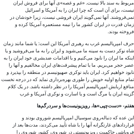
مربوط به سند بالا نیست. «غم و غصه»ی آنها برای فروش ایران
نیست، برای آن است که چرا ایران را به آمریکا و اسرائیل
نمی‌فروشند. آنها نمی‌گویند ایران فروشی نیست، زیرا خودشان در
زمان قدرت در ایران کشور ما را نیمه مستعمره آمریکا کرده و
فروخته بودند.
حرف امپریالیسم غرب به رهبری آمریکا این است: یا شما مانند زمان
شاه نوکر دست به سینه ما می‌شوید و ایران را به ما می‌فروشید و یا
اینکه ما ایران را نابود می‌کنیم و با اقدامات ضدبشری خود ایران را به
عصر حجر می‌بریم. ما با تمام پیشرفت‌های ایران مخالفیم و آنها را
نابود خواهیم کرد. ایران باید نوکری صهیونیسم در منطقه را بپذیرد و
تمام منابع اولیه خویش را طوری بهره‌برداری نماید که در درجه نخست
منافع اربابش امپریالیسم آمریکا را در نظر داشته باشد. در یک کلام
گزینه ایران یا مرگ است و یا اسارت و نوکری آمریکا و غرب
هفتم- «دست‌چپی»ها، رویزیونیست‌ها و سردرگم‌ها
این عده که دنباله‌روی سوسیال امپریالیسم شوروی بودند و
قراردادهای غارتگرانه آنها را با شاه تأیید می‌کردند، مدت‌ها بعد از
فروپاشی حاکمیت رویزیونیستی در شوروی، کشور شوروی را