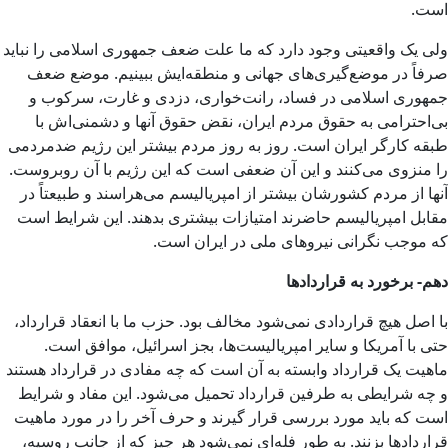
است.
ولی یک واقعیتی وجود دارد که ما علت ضعف جمهوری اسلامی را نباید
صرفاً در موضع‌گیری‌های جهانی و منطقه‌ایش ببینیم. موضع ضعف
جمهوری اسلامی در فساد، رانت‌خواری، دزدی و غارت، سرکوب و
بی‌احترامی به حقوق مردم ایران، نقض حقوق آنها و دشمنی‌اش با
طبقه کارگر ایران است. روز به روز مردم بیشتر این رژیم ضدمردمی
را منزوی می‌کنند و این آن ضعفی است که این رژیم با آن روبروست.
آنها از مردم کشورشان بیشتر از امپریالیسم می‌هراسند و طبیعتاً در
مقابل امپریالیسم حاضرند امتیازات بیشتری بدهند. این شرایط است
که موجب نگرانی نیروهای ملی در ایران است.
دهم- برخورد به قراردادها
با اصل هیچ قراردادی نمی‌شود مخالف بود. حزب ما با انعقاد قرارداد،
حتی با آمریکا و سایر امپریالیست‌ها، بجز اسرائیل، موافق است.
ماهیت یک قرارداد وابسته به آن است که چه مفادی در قرارداد هستند
و چه شرایطی به طرفین قرارداد تحمیل می‌شود. این مفاد و شرایط
است که باید مورد بررسی قرار گیرند و حرف آخر را در مورد ماهیت
قراردادها بزنند. به طور فله‌ای نمی‌شود هر چیز که از جانب روسیه،