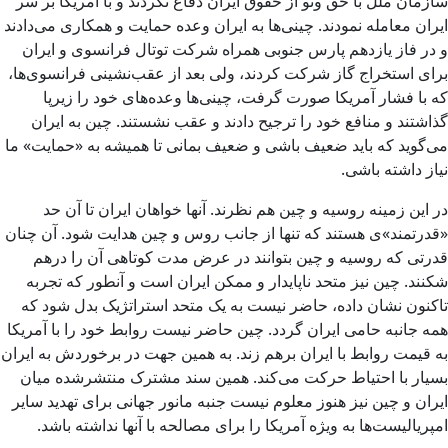
سازمان ملل با حق وتو از حقوق ایران دفاع نکردند و با آمریکا بر سر
ایران معامله نمودند. چینی‌ها به ایران وعده حمایت و همکاری می‌دادند
و در فاز یازدهم پارس جنوبی همراه شرکت توتال فرانسوی و ایران
برای استخراج گاز شرکت کردند، ولی بعد از عقب‌نشینی فرانسوی‌ها،
که با فشار آمریکا صورت گرفت، چینی‌ها وعده‌های خود را زیرپا
گذاشتند و منافع خود را ترجیح دادند و عقب نشستند. چین به ایران
می‌گوید که باید ضعیف باشی و ضعیف بمانی تا همیشه به «حمایت» ما
نیاز داشته باشی.
در این زمینه روسیه و چین هم نظرند. آنها خواهان ایران تا آن حد
«قدرتمند»ی هستند که تنها از جانب روس و چین هدایت شود. آن چنان
قدرتی که روسیه و چین بتوانند در عرض مدت کوتاهی آن را درهم
شکنند. چین نیز متحد ناپایدار و ممکن ایران است و آنطور که تجربه
تاکنون نشان داده، حاضر نیست به یک متحد استراتژیک بدل شود که
همه جانبه حامی ایران گردد. چین حاضر نیست روابط‌ خود را با آمریکا
به قیمت روابط با ایران برهم زند. به همین جهت در برخوردش به ایران
بسیار با احتیاط حرکت می‌کند. همین سند مشترک منتشرشده میان
ایران و چین نیز هنوز معلوم نیست جنبه مانور جهانی برای تهدید سایر
امپریالیست‌ها به ویژه آمریکا را برای مصالحه با آنها نداشته باشد.