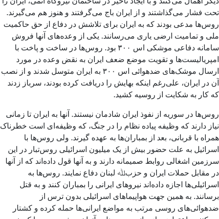
دیگر اهمال می‌کنند و با ایجاد تأخیر در ساختمان نیروگاه اتمی، ایران را
تحت فشار می‌گذاشتند و از ایران باج می‌گرفتند و هنوز هم می‌گیرند.
روس‌ها مدعی بودند که به ایران برای تلاشش در دفاع از حق حاکمیت
ملی و تمامیت ارضی یاری می‌رسانند. یکی از وعده‌های آنها فروش
سامانه دفاعی موشکی اس ۳۰۰ بود. روس‌ها در ساخت و پاخت با
امپریالیست‌ها و تقویت موضع ضعف ایران به نقض وعده در مورد
ارسال موشک‌های ضدهوائی اس ۳۰۰ به ایران متوسل شدند و از نصب
آن در ایران، علی‌رغم اینکه بهایش را دریافت کرده بودند، سرباز زدند
که کار به شکایت از روسیه کشید.
روس‌ها در سوریه از نفوذ ایران شادمان نیستند. آنها به ایران تا زمانی
نیاز دارند که وظیفه پیاده نظام را در جنگ، که وظیفه‌ای است خطرناک
همراه با قربانی، بعد از بمباران‌ها به عهده گیرند. ولی روس‌ها با
اسرائیل به علت حضور بیش از یک میلیون اسرائیلی روس‌تبار در این
سرزمین اشغالی روابط صمیمانه دارند و به آنها قول داده‌اند که از آنها
در مقابل حملات ایران و حزبﷲ لبنان دفاع نمایند. روس‌ها به
اسرائیلی‌ها اجازه داده‌اند نیروهای ایرانی را بمباران کنند و به قتل
برسانند. به همین جهت هواپیماهای اسرائیلی بدون ترس از
ضدهوائی‌های روسی مرتب به مواضع ایرانی‌ها حمله کرده و کشتار