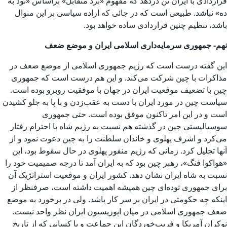
قراردادی با ایران تن دردهد که مفهوم «بُرد متقابل» براساس «نود به
ده» نباشد. طبیعی است که در جائی که اراده سیاسی بر این منوال
باشد، تنظیم چنین قراردادی ساده خواهد بود.
نهم- جمهوری سرمایه‌داری اسلامی ایران و موضع ضعف
این گفته درست است که رژیم جمهوری اسلامی از موضع ضعف در
مذاکرات با چین شرکت می‌کند. و این هم درست است که جمهوری
چین با تضعیف موقعیت ایران در جهان با موفقیت روبرو بوده است.
سیاست چین در مورد ایران با دست به عقب‌زدن و با پا به جلو کشیدن
است و در این امر تاکنون موفق بوده است. حتی جمهوری
سوسیالیستی چین در گذشته هم نسبت به رژیم شاه با احترام رفتار
می‌کرد و اشرف پهلوی و خاندان سلطنت را به چین دعوت نمود و از
آنها تجلیل کرد. زمانی که رژیم منفور پهلوی در حال سقوط بود، این
«هواکوا فنگ»، رهبر چین بود که به ایران آمد تا درجه صمیمیت خود را
نسبت به شاه ایران نشان دهد. کشور ایران و موقعیت استراتژیک آن
برای جمهوری توده‌ای چین همیشه اهمیت داشته است، صرفنظر از
اینکه چه حکومتی در ایران بر سر کار باشد. ولی در برخورد به موضع
ضعف جمهوری اسلامی در میان اپوزیسیون ایران نظر واحد نیست.
نوکران آمریکا و فریب‌خوردگان این جماعت و یا کسانی که از تاریخ