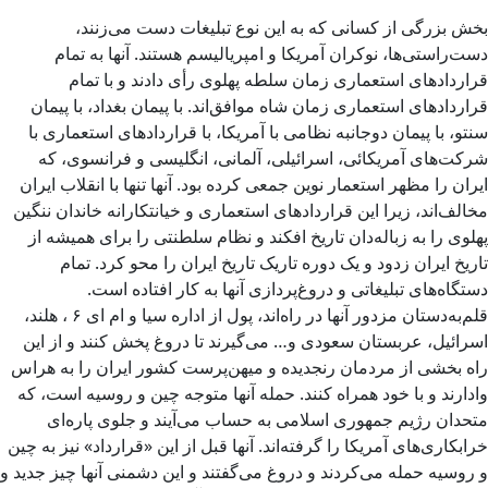
بخش بزرگی از کسانی که به این نوع تبلیغات دست می‌زنند،
دست‌راستی‌ها، نوکران آمریکا و امپریالیسم هستند. آنها به تمام
قراردادهای استعماری زمان سلطه پهلوی رأی دادند و با تمام
قراردادهای استعماری زمان شاه موافق‌اند. با پیمان بغداد، با پیمان
سنتو، با پیمان دوجانبه نظامی با آمریکا، با قراردادهای استعماری با
شرکت‌های آمریکائی، اسرائیلی، آلمانی، انگلیسی و فرانسوی، که
ایران را مظهر استعمار نوین جمعی کرده بود. آنها تنها با انقلاب ایران
مخالف‌اند، زیرا این قراردادهای استعماری و خیانتکارانه خاندان ننگین
پهلوی را به زباله‌دان تاریخ افکند و نظام سلطنتی را برای همیشه از
تاریخ ایران زدود و یک دوره تاریک تاریخ ایران را محو کرد. تمام
دستگاه‌های تبلیغاتی و دروغ‌پردازی آنها به کار افتاده است.
قلم‌به‌دستان مزدور آنها در راه‌اند، پول از اداره سیا و ام ای ۶ ، هلند،
اسرائیل، عربستان سعودی و… می‌گیرند تا دروغ پخش کنند و از این
راه بخشی از مردمان رنجدیده و میهن‌پرست کشور ایران را به هراس
وادارند و با خود همراه کنند. حمله آنها متوجه چین و روسیه است، که
متحدان رژیم جمهوری اسلامی به حساب می‌آیند و جلوی پاره‌ای
خرابکاری‌های آمریکا را گرفته‌اند. آنها قبل از این «قرارداد» نیز به چین
و روسیه حمله می‌کردند و دروغ می‌گفتند و این دشمنی آنها چیز جدید و