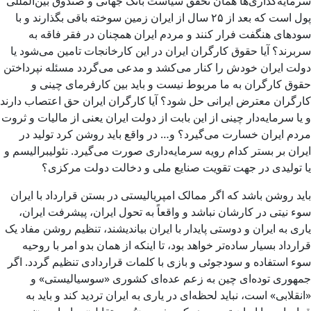
سرمایه‌گذاری‌ها همان تحقق سیاست بانک جهانی و صندوق بین‌المللی
پول است که بعد از ۲۵ سال از ایران زمین سوخته باقی بگذارند و با
سودهای هنگفت فرار کنند و مردم ایران همچنان در فقر فاقه به
سر‌برند؟ آیا حقوق کارگران ایران در این کارخانجات تامین می‌شود یا
دولت ایران خودش را کنار می‌کشد و مدعی می‌گردد مسئله نپرداختن
حقوق کارگران به ما مربوط نیست و باید بین کارفرمای چینی و
کارگران معترض ایرانی حل شود؟ آیا کارگران ایران حق اعتصاب دارند
و یا سرمایه‌دار چینی از این بابت از دولت ایران یعنی از مالیات و ثروت
مردم ایران خسارت می‌گیرد؟ و… در واقع باید روشن کرد تولید در
ایران بر بستر کدام رویه سرمایه‌داری صورت می‌گیرد. نئولیبرالیسم و
یا تولیدی در جهت تقویت صنایع ملی و دخالت دولت مرکزی؟
باید روشن باشد که اگر ممالک امپریالیستی در بستن قرارداد با ایران
سوء نیتی در کارشان نباشد و واقعاً به تحول ایران، پیشرفت ایران،
یاری به ایران و دوستی پایدار با ایران بیاندیشند، تنظیم روشن مفاد یک
قرارداد بسیار ساده‌تر خواهد بود، تا اینکه از همان بدو امر با روحیه
سوء استفاده و سودجوئی و بازی با کلمات قراردادی تنظیم گردد. اگر
جمهوری توده‌ای چین به زعم عده‌ای کشوری «سوسیالیستی» و
«انقلابی» است، نباید لحظه‌ای در یاری به ایران تردید کند و باید به