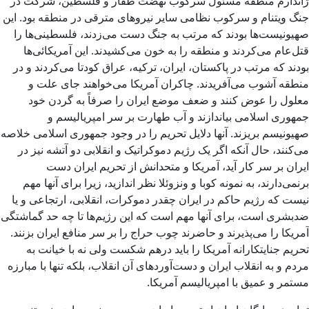
ژاندارم منطقه مسئول سرکوب نهضت ظفار و فلسطین، شرکت در
جنگ ویتنام و سرکوب نظامی سایر نیروهای مترقی در منطقه بود. این
صهیونیست‌ها بودند که مرتب به جنگ دست می‌زدند، فلسطینی‌ها را
قتل‌عام می‌کردند و منطقه را به خون می‌کشیدند. این آمریکائی‌ها
بودند که مرتب در پاکستان، ایران، ترکیه، عراق کودتا می‌کردند و در
منطقه آشوب می‌آفریدند. چاکران آمریکا می‌خواهند جای علت و
معلول را عوض کنند و ضعف موضع ایران را صرفاً به گردن خود
جمهوری اسلامی بیاندازند و آب طهارت بر سر امپریالیسم و
صهیونیسم بریزند. آنها دلایل تحریم را در وجود جمهوری اسلامی خلاصه
می‌کنند، حال آنکه اگر یک رژیم دموکراتیک و انقلابی دو آتشه نیز در
ایران بر سر کار آید، آمریکا و متحدانش از تحریم ایران دست
برنمی‌دارند، به نمونه کوبا و ونزوئلا نظر اندازید، زیرا برای آنها مهم
نیست که رژیم حاکم در ایران چقدر دموکرات، انقلابی، ارتجاعی و یا
ضدبشری است، برای آنها مهم است که این رژیم‌ها تا چه حد گماشتگی
آمریکا را می‌پذیرند و حاضرند چوب حراج را بر سر منافع ایران بزنند.
تحریم جنایتکارانه آمریکا را باید درهم شکست ولی نه با خیانت به
مردم و به انقلاب ایران و دست‌آوردهای آن انقلاب، بلکه تنها با مبارزه
مستمر و عمیق با امپریالیسم آمریکا.