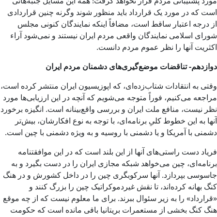
مورد پشتیبانی مردم قرار نخواهد گرفت! همه این مسایل جنبه‌هائی
است که در مورد یک قرارداد باید منظور شوند وگرنه چنین قراردادی
از درجه اعتبار ساقط است، مضافاً اینکه نمایندگان کنونی مجلس
شورای اسلامی نمایندگان واقعی مردم ایران نیستند و نمی‌شود آراء
اکثریت آنها را نظر عموم مردم دانست.
دوازدهم- تناقضات موضع‌گیری‌های دشمنان مردم ایران
وقتی به انتقادات شتاب‌زده‌ای، که اپوزیسیون ایران منتشر کرده است،
مراجعه می‌کنیم، فوراً متوجه می‌شویم که آنچه در این ارزیابی‌ها مورد
نظر نیست، منافع ملت ایران و بررسی واقع‌بینانه است. انگیزه برخورد
آنها به این خطوط کلیِ برنامه‌ای، با توجه به نوع افکارشان، بیش‌تر
دشمنی با آمریکا و یا دشمنی با روسیه و به ویژه دشمنی با چین است.
فریاد دست راستی‌های آنها از این بلند است که در این موافقتنامه
برنامه‌ای، چین می‌خواهد شبکه مجازی ایران را در دست بگیرد و به
جاسوسی بپردازد. آنها سرکوبگری چین را در داخل کشورش و در هنگ
کنگ بهانه کرده‌اند، تا نقش غیردموکراتیک چین را بزرگ کنند و
«قرارداد» را به زیر سئوال ببرند. برای ما معلوم نیست که از چه موقع
هنگ کنگ بخشی از مستعمرات بریتانیا باقی مانده است که حکومت