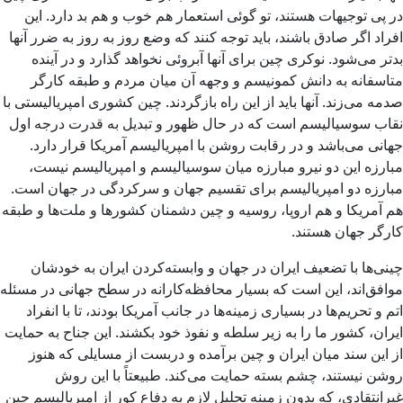
در پی توجیهات هستند، تو گوئی استعمار هم خوب و هم بد دارد. این
افراد اگر صادق باشند، باید توجه کنند که وضع روز به روز به ضرر آنها
بدتر می‌شود. نوکری چین برای آنها آبروئی نخواهد گذارد و در آینده
متاسفانه به دانش کمونیسم و وجهه آن میان مردم و طبقه کارگر
صدمه می‌زند. آنها باید از این راه بازگردند. چین کشوری امپریالیستی با
نقاب سوسیالیسم است که در حال ظهور و تبدیل به قدرت درجه اول
جهانی می‌باشد و در رقابت روشن با امپریالیسم آمریکا قرار دارد.
مبارزه این دو نیرو مبارزه میان سوسیالیسم و امپریالیسم نیست،
مبارزه دو امپریالیسم برای تقسیم جهان و سرکردگی در جهان است.
هم آمریکا و هم اروپا، روسیه و چین دشمنان کشورها و ملت‌ها و طبقه
کارگر جهان هستند.
چینی‌ها با تضعیف ایران در جهان و وابسته‌کردن ایران به خودشان
موافق‌اند، این است که بسیار محافظه‌کارانه در سطح جهانی در مسئله
اتم و تحریم‌ها در بسیاری زمینه‌ها در جانب آمریکا بودند، تا با انفراد
ایران، کشور ما را به زیر سلطه و نفوذ خود بکشند. این جناح به حمایت
از این سند میان ایران و چین برآمده و دربست از مسایلی که هنوز
روشن نیستند، چشم بسته حمایت می‌کند. طبیعتاً با این روش
غیرانتقادی، که بدون زمینه تحلیل لازم به دفاع کور از امپریالیسم چین