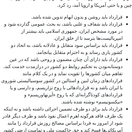
چین و یا حتی آمریکا و اروپا آمد، رد کرد.
قرارداد باید روشن و بدون ابهام تدوین شده باشد.
قرارداد باید شفاف و علنی باشد، به بحث عمومی گذارده شود و
در مورد مشخص ایران، جمهوری اسلامی باید بیشتر از
امپریالیست‌ها بترسد تا از خلق ایران.
قرارداد باید براساس سود متقابل و عادلانه باشد، به اتحاد دو
کشور یاری رساند و به احترام متقابل بیانجامد.
قرارداد باید دارای آن چنان مضمون و روحی باشد که در عین
دوستانه‌بودن به تحکیم روابط دو کشور در درازمدت خدمت کند،
تفاهم میان کشورها را تقویت نماید و در یک کلام مانند
قراردادهای زمان لنین و استالین در کشور سوسیالیستی شوروی
با ایران باشد و نه قراردادهائی با روح تزاریسم، و دارسی و یا
قراردادهای کودتاگرانه‌ای که با روح «آیزنهاوریسم» و
«نیکسونیسم» نوشته شده باشند.
قرارداد باید برای دو طرف تضمین اجرائی داشته باشد و نه اینکه
یک طرف فاقد هرگونه اهرم اعمال نفوذ باشد و طرف دیگر قادر
شود از امروز به فردا براساس مصالح روزش قرارداد را مانند
آمریکائی‌ها فسخ کند و حق حاکمیت ملی و تمامیت ارضی کشور