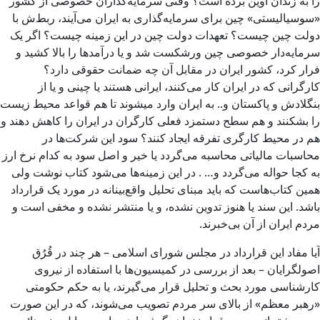
را به زندان اوین برده است؟ وقتی سرمایه‌گذاران خصوصی از کشور
«سوسیالیستی» چین برای سرمایه‌گذاری به ایران می‌آیند، ربط‌ش با
دولت چین چیست؟ تعهدات دولت چین در این زمینه چیست؟ اگر یک
سرمایه‌دار خصوصی چین ورشکست شد و یا درآمدها را بالا کشید و
فرار کرد، کشور ایران در مقابل آن چه ضمانت حقوقی دارد؟
کارگرانی که در ایران کار می‌کنند، ایرانی هستند یا چینی و یا از
بنگلادش و پاکستان و.. به ایران وارد می­شوند تا هم قواعد محیط زیست
را بشکنند و هم سطح دستمزد فعلی کارگران در ایران را کاهش دهند و
هم در محیط کارگری تفرقه ایجاد کنند؟ سود این شرکت‌ها در
محاسبات مالیاتی محاسبه می‌گردد یا خیر و اصل سود به کدام نرخ ارز
به کجا حواله می‌گردد و… . در این زمینه‌ها می‌شود کتاب نوشت ولی
همین کتاب‌هاست که باید مبنای تحلیل واقع‌بینانه در مورد یک قرارداد
باشد. این سند یا هنوز تدوین نشده، و یا منتشر نشده و مخفی است و
مردم ایران از آن بی‌خبرند.
آیا مفاد این قرارداد در مجلس شورای اسلامی – هر چند در قُرُق
اصولگرایان – بعد از بررسی در کمیسیون‌ها با استفاده از نیروی
کارشناسی مورد بحث و تحلیل قرار می‌گیرند، یا به حکم حکومتی
«رهبر معظم» از بالای سر مردم تصویب می‌شوند، که در این صورت