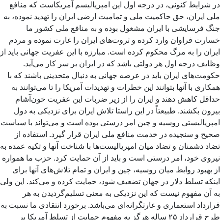
در شرایط کنونی، در درجه اول این امپریالیسم آمریکاست که منافع
ملی ایران، حق حاکمیت ملی و تمامیت ارضی ایران را تهدید نموده، به
جنگ فرسایشی با ایران مشغول بوده و به منافع ملی کشور ما
خسارت فراوان وارد کرده و ثروت‌های ایران را غارت نموده و مردم
ایران را به مرگ محکوم کرده است. مبارزه با این عفریت جهانی باید از
وظایف درجه اول هر دولتی باشد که در ایران بر سر کار می‌آید.
حکومت‌های ایران باید در عرصه جهانی به دنبال متحدینی باشند که با
همکاری با آنها بتوانند این خطرات و تهدیدات آمریکا را تا می‌توانند به
حداقل کاهش دهند و ایران را از زیر ضربات این عفریت خون‌آشام
بیرون بکشند. طبیعتاً در این راستا تلاش ایران برای نزدیکی به دول
امپریالیستی روسیه و چین امر درستی بوده است و می‌تواند با سیاست
صحیح و سنجیده در خدمت منافع ملی ایران قرار گیرد. استفاده از
تضاد دشمنان و تضاد میان امپریالیست‌ها با شناخت آنها و تکیه عمده به
نیروی خود، امر درستی است و باید از آن حمایت کرد. حزب ما همواره
از بهبود روابط میان روسیه، چین و ایران و تمام تلاش‌های آنها برای
اینکه تسلط دلار در جهان تضعیف شود، حمایت کرده و می‌کند. این ولی
به آن مفهوم نیست که این نزدیکی به معنی تسلیم‌گردیدن به هر
قرارداد استعماری و غارتگرانه‌ای می‌باشد. برخورد انتقادی ما نسبت به
طرح قرارداد ۲۵ ساله هرگز به مفهوم حمایت از تسلط آمریکا بر