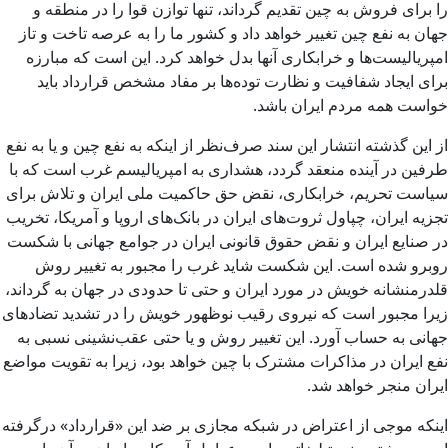
را برای فروش به چین تقدیم گرداند، تنها توازن قوا را در منطقه و
جهان به نفع چین تغییر خواهد داد و کشور ما را به عرصه تاخت و تاز
امپریالیست‌ها و خرابکاری آنها بدل خواهد کرد. این است که مبارزه
برای ایجاد شفافیت و نظارت توده‌ها بر مفاد مشخص قرارداد باید
خواست همه مردم ایران باشد.
از این گذشته انتشار این سند صرف‌نظر از اینکه به نفع چین و یا به نفع
طرفین در آینده منعقد گردد، هشداری به امپریالیسم غرب است که با
سیاست تحریم، خرابکاری، نقض حق حاکمیت ملی ایران و تلاش برای
تجزیه ایران، چپاول ثروت‌های ایران در بانک‌های اروپا و آمریکا، تخریب
در صنایع ایران و نقض حقوق قانونی ایران در جوامع جهانی با شکست
روبرو شده است. این شکست شاید غرب را مجبور به تغییر روش
قلدرمنشانه خویش در مورد ایران و حتی تا حدودی در جهان به گرداند،
زیرا مجبور است که نیروی رقیب نوظهور خویش را در تشدید تضادهای
جهانی به حساب آورد. این تغییر روش و یا حتی عقب‌نشینی نسبی به
نفع ایران در مذاکرات مشترک با چین خواهد بود، زیرا به تقویت مواضع
ایران منجر خواهد شد.
اینکه موجی از اعتراض در شبکه مجازی بر ضد این «قرارداد» درگرفته