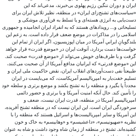
ایران و دوران ننگین رژیم پهلوی بی‌خبرند، مدعی‌اند که این
«سیاست‌های تشنج‌زای ایران» در منطقه، نظیر تلاش ایران برای
دست‌یابی به انرژی هسته‌ای و یا تسلط به فن‌آوری موشکی و
تسلیحاتی و… رویدادهای هستند که به انفراد ایران انجامیده و جمهوری
اسلامی را در مذاکرات در موضع ضعف قرار داده است. به زعم این
بلندگویانِ ایرانیِ آمریکا در میان اپوزیسیون، اگر ایران از تمام این
خواست‌ها دست بردارد، آنوقت ایران در «موضع قدرت» قرار خواهد
گرفت و با طرف‌های خویش می‌تواند از «موضع قدرت» صحبت کند.
این «موضع قدرتی» که ایرانیان مدافع آمریکا از آن صحبت می‌کنند،
طبیعتاً نفی دست‌آوردهای انقلاب ایران، نقض حاکمیت ملی ایران و
تسلیم خفت‌بار به امپریالیسم آمریکاست، که می‌بایست در ایران
مجدداً پا بگیرد و منطقه را به تشنج بکشد و موضع برتری و سلطه خود
را تأمین کند. حال آنکه امنیت آمریکا و یا برتری و حضور دائمی
امپریالیسم آمریکا در منطقه، قدرت ایران نیست، ضعف و
سرخوردگی ایران است. این ایران نیست که در منطقه تشنج آفریده،
این آمریکا و سایر امپریالیست‌ها و اسرائیل هستند که منطقه را با
نظریه «صهیونیسم»، «داعشیسم» و «وهابیسم» به خاک و خون
کشیده‌اند. تشنج در منطقه از زمان شاه وجود داشت و شاه به عنوان