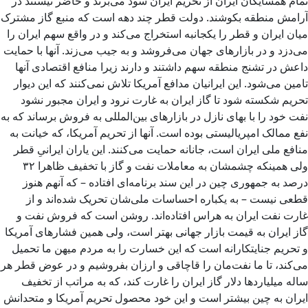
تمام همسایگان ایران از تحریم ایران سود می‌برند و حاضر نیستند در
آرامش منطقه بکوشند. دولت قطر چند دهه است که منبع گاز مشترک
میان ایران و قطر را یکجانبه استخراج می‌کند و در واقع سهم ایران را
می‌دزد و در بازارهای جهان می‌فروشد و به جیب می‌زند. آنها با حمایت
داعش در تشنج منطقه سهم داشتند و دارند زیرا منافع اقتصادی آنها
تامین می‌شود. این ایرانیان مدافع آمریکا تلاش نمی‌کنند که این دیوار
تحریم شکسته شود تا گاز ایران به غارت نرود و ایران مجبور نشود
نفت خود را با بهای نازل در بازارهای بین‌المللی به فروش برساند که به
نفع ممالک امپریالیستی بوده است. آنها از تحریم آمریکا، که خیانت به
منافع ملی ایران است، جانانه حمایت می‌کنند. این یاران ایرانیِ قطر
ولی همینکه چشمشان به معاملات نفت و گاز با تخفیف ظاهرا ۳۲
درصد به جمهوری چین در این سند برنامه‌ای افتاده – که آنهم هنوز
قطعی نیست – به یکباره احساسات ملی‌شان تحریک شده‌اند‌ و از
غارت نفت ایران به هراس افتاده‌اند. روشن است که فروش نفت و
گاز ایران به قیمت بازار جهانی بهتر است، ولی همین فشارهای آمریکا
و تحریم جنایتکارانه است که این خسارت را به مردم میهن ما تحمیل
می‌کند، تا ما نفت‌مان را قاچاقی و ارزان بفروشیم و در عوض قطر هر
ساله میلیاردها دلار گاز ایران را غارت کند، که به مراتب از تخفیف
ایران به چین بیشتر است و این خود محصول تحریم آمریکا و متحدانش